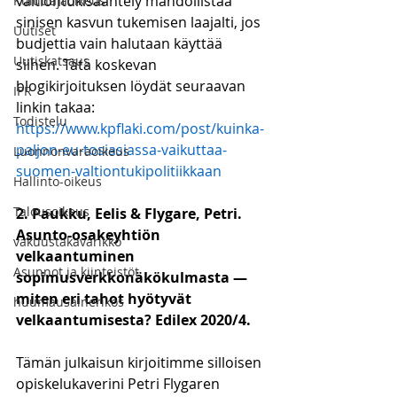
valtiontukisääntely mahdollistaa 
Kuluttajaoikeus
sinisen kasvun tukemisen laajalti, jos 
Uutiset
budjettia vain halutaan käyttää 
Uutiskatsaus
siihen. Tätä koskevan 
blogikirjoituksen löydät seuraavan 
IPR
linkin takaa:
Todistelu
https://www.kpflaki.com/post/kuinka-
paljon-eu-tosiasiassa-vaikuttaa-
Luonnonvaraoikeus
suomen-valtiontukipolitiikkaan
Hallinto-oikeus
Talousoikeus
2. Paukku, Eelis & Flygare, Petri. 
Asunto-osakeyhtiön 
vakuustakavarikko
velkaantuminen 
Asunnot ja kiinteistöt
sopimusverkkonäkökulmasta — 
miten eri tahot hyötyvät 
huumausainerikos
velkaantumisesta? Edilex 2020/4.
Tämän julkaisun kirjoitimme silloisen 
opiskelukaverini Petri Flygaren 