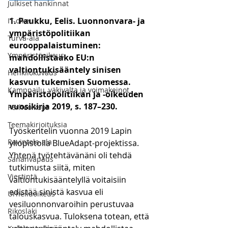
Julkiset hankinnat
1. Paukku, Eelis. Luonnonvara- ja 
IT-oikeus
ympäristöpolitiikan 
Turva-ala
eurooppalaistuminen: 
Ympäristöoikeus
mahdollistaako EU:n 
valtiontukisääntely sinisen 
Henkilökuvaus
kasvun tukemisen Suomessa. 
Kamppailu, väkivalta ja voimakeinot
Ympäristöpolitiikan ja -oikeuden 
vuosikirja 2019, s. 187–230.
Perheoikeus
Teemakirjoituksia
Työskentelin vuonna 2019 Lapin 
Ravintola-ala
yliopistolla BlueAdapt-projektissa. 
Yhtenä työtehtävänäni oli tehdä 
Sananvapaus
tutkimusta siitä, miten 
Viestintä
valtiontukisääntelyllä voitaisiin 
edistää sinistä kasvua eli 
Urheiluoikeus
vesiluonnonvaroihin perustuvaa 
Rikoslaki
talouskasvua. Tuloksena totean, että 