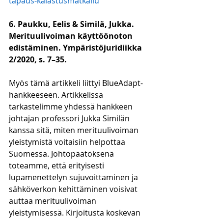
tapaus-kalastusmatkailu
6. Paukku, Eelis & Similä, Jukka. 
Merituulivoiman käyttöönoton 
edistäminen. Ympäristöjuridiikka 
2/2020, s. 7–35. 
Myös tämä artikkeli liittyi BlueAdapt-
hankkeeseen. Artikkelissa 
tarkastelimme yhdessä hankkeen 
johtajan professori Jukka Similän 
kanssa sitä, miten merituulivoiman 
yleistymistä voitaisiin helpottaa 
Suomessa. Johtopäätöksenä 
toteamme, että erityisesti 
lupamenettelyn sujuvoittaminen ja 
sähköverkon kehittäminen voisivat 
auttaa merituulivoiman 
yleistymisessä. Kirjoitusta koskevan 