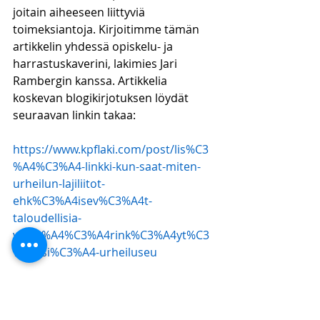
joitain aiheeseen liittyviä 
toimeksiantoja. Kirjoitimme tämän 
artikkelin yhdessä opiskelu- ja 
harrastuskaverini, lakimies Jari 
Rambergin kanssa. Artikkelia 
koskevan blogikirjotuksen löydät 
seuraavan linkin takaa:
https://www.kpflaki.com/post/lis%C3
%A4%C3%A4-linkki-kun-saat-miten-
urheilun-lajiliitot-
ehk%C3%A4isev%C3%A4t-
taloudellisia-
v%C3%A4%C3%A4rink%C3%A4yt%C3
%B6ksi%C3%A4-urheiluseu
17. Paukku, Eelis. Sustainability as 
a basic principle for legislation: a 