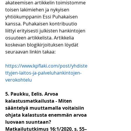
akateemisen artikkelin toimistomme 
toisen lakimiehen ja nykyisen 
yhtiökumppanin Essi Puhakaisen 
kanssa. Puhakaisen kontribuutio 
liittyi erityisesti julkisten hankintojen 
osuuteen artikkelista. Artikkelia 
koskevan blogikirjoituksen löydät 
seuraavan linkin takaa:
https://www.kpflaki.com/post/yhdiste
ttyjen-laitos-ja-palveluhankintojen-
verokohtelu
5. Paukku, Eelis. Arvoa 
kalastusmatkailusta - Miten 
sääntelyä muuttamalla voitaisiin 
ohjata kalastusta enemmän arvoa 
luovaan suuntaan? 
Matkailututkimus 16:1/2020, s. 55–