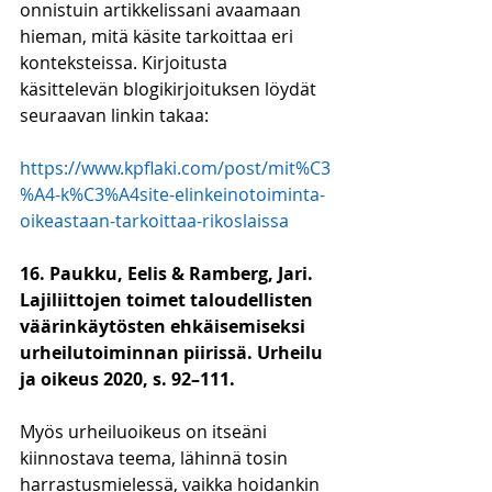
onnistuin artikkelissani avaamaan 
hieman, mitä käsite tarkoittaa eri 
konteksteissa. Kirjoitusta 
käsittelevän blogikirjoituksen löydät 
seuraavan linkin takaa:
https://www.kpflaki.com/post/mit%C3
%A4-k%C3%A4site-elinkeinotoiminta-
oikeastaan-tarkoittaa-rikoslaissa
16. Paukku, Eelis & Ramberg, Jari. 
Lajiliittojen toimet taloudellisten 
väärinkäytösten ehkäisemiseksi 
urheilutoiminnan piirissä. Urheilu 
ja oikeus 2020, s. 92–111.
Myös urheiluoikeus on itseäni 
kiinnostava teema, lähinnä tosin 
harrastusmielessä, vaikka hoidankin 