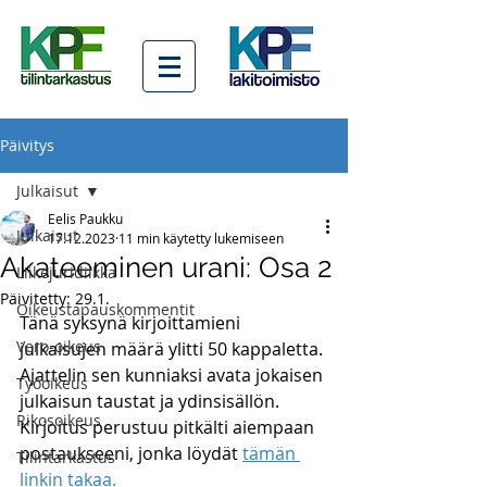
Päivitys
Julkaisut
Eelis Paukku
Julkaisut
17.12.2023
11 min käytetty lukemiseen
Akateeminen urani: Osa 2
Liikejuridiikka
Päivitetty:
29.1.
Oikeustapauskommentit
Tänä syksynä kirjoittamieni 
Vero-oikeus
julkaisujen määrä ylitti 50 kappaletta. 
Ajattelin sen kunniaksi avata jokaisen 
Työoikeus
julkaisun taustat ja ydinsisällön. 
Rikosoikeus
Kirjoitus perustuu pitkälti aiempaan 
postaukseeni, jonka löydät 
tämän 
Tilintarkastus
linkin takaa.