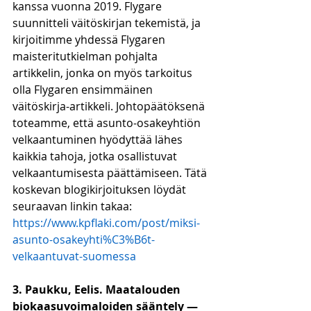
kanssa vuonna 2019. Flygare 
suunnitteli väitöskirjan tekemistä, ja 
kirjoitimme yhdessä Flygaren 
maisteritutkielman pohjalta 
artikkelin, jonka on myös tarkoitus 
olla Flygaren ensimmäinen 
väitöskirja-artikkeli. Johtopäätöksenä 
toteamme, että asunto-osakeyhtiön 
velkaantuminen hyödyttää lähes 
kaikkia tahoja, jotka osallistuvat 
velkaantumisesta päättämiseen. Tätä 
koskevan blogikirjoituksen löydät 
seuraavan linkin takaa:
https://www.kpflaki.com/post/miksi-
asunto-osakeyhti%C3%B6t-
velkaantuvat-suomessa
3. Paukku, Eelis. Maatalouden 
biokaasuvoimaloiden sääntely — 