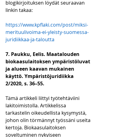
blogikirjoituksen löydät seuraavan 
linkin takaa:
https://www.kpflaki.com/post/miksi-
merituulivoima-ei-yleisty-suomessa-
juridiikkaa-ja-taloutta
7. Paukku, Eelis. Maatalouden 
biokaasulaitoksen ympäristöluvat 
ja alueen kaavan mukainen 
käyttö. Ympäristöjuridiikka 
2/2020, s. 36–55.
Tämä artikkeli liittyi työtehtäviini 
lakitoimistolla. Artikkelissa 
tarkastelin oikeudellista kysymystä, 
johon olin törmännyt työssäni useita 
kertoja. Biokaasulaitoksen 
soveltuminen nykyiseen 