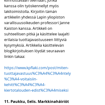
kiinnostavaan teemaan, jonka 
kanssa olin työskennellyt myös 
lakitoimistolla. Kirjoitin tämän 
artikkelin yhdessä Lapin yliopiston 
varallisuusoikeuden professori Janne 
Kaiston kanssa. Artikkeli on 
suhteellisen pitkä ja käsittelee laajalti 
erilaisia tuottajavastuuseen liittyviä 
kysymyksiä. Artikkelia käsittelevän 
blogikirjoituksen löydät seuraavan 
linkin takaa:
https://www.kpflaki.com/post/miten-
tuottajavastuus%C3%A4%C3%A4ntely
%C3%A4-voitaisiin-
kehitt%C3%A4%C3%A4-
kiertotalouden-edist%C3%A4miseksi
11. Paukku, Eelis. Markkinahäiriöt 