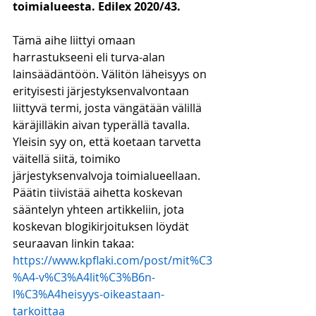
toimialueesta. Edilex 2020/43.
Tämä aihe liittyi omaan 
harrastukseeni eli turva-alan 
lainsäädäntöön. Välitön läheisyys on 
erityisesti järjestyksenvalvontaan 
liittyvä termi, josta vängätään välillä 
käräjilläkin aivan typerällä tavalla. 
Yleisin syy on, että koetaan tarvetta 
väitellä siitä, toimiko 
järjestyksenvalvoja toimialueellaan. 
Päätin tiivistää aihetta koskevan 
sääntelyn yhteen artikkeliin, jota 
koskevan blogikirjoituksen löydät 
seuraavan linkin takaa:
https://www.kpflaki.com/post/mit%C3
%A4-v%C3%A4lit%C3%B6n-
l%C3%A4heisyys-oikeastaan-
tarkoittaa