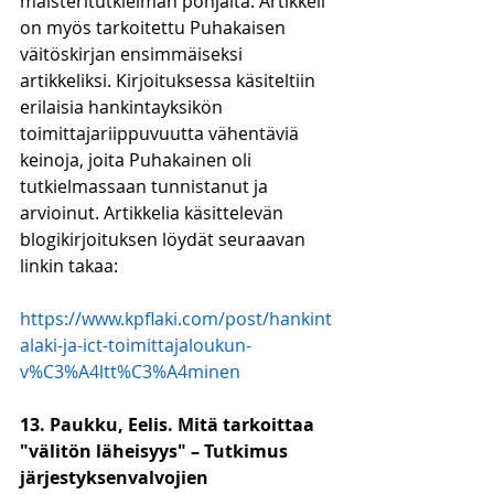
maisteritutkielman pohjalta. Artikkeli 
on myös tarkoitettu Puhakaisen 
väitöskirjan ensimmäiseksi 
artikkeliksi. Kirjoituksessa käsiteltiin 
erilaisia hankintayksikön 
toimittajariippuvuutta vähentäviä 
keinoja, joita Puhakainen oli 
tutkielmassaan tunnistanut ja 
arvioinut. Artikkelia käsittelevän 
blogikirjoituksen löydät seuraavan 
linkin takaa:
https://www.kpflaki.com/post/hankint
alaki-ja-ict-toimittajaloukun-
v%C3%A4ltt%C3%A4minen
13. Paukku, Eelis. Mitä tarkoittaa 
"välitön läheisyys" – Tutkimus 
järjestyksenvalvojien 