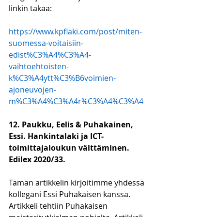
linkin takaa:
https://www.kpflaki.com/post/miten-
suomessa-voitaisiin-
edist%C3%A4%C3%A4-
vaihtoehtoisten-
k%C3%A4ytt%C3%B6voimien-
ajoneuvojen-
m%C3%A4%C3%A4r%C3%A4%C3%A4
12. Paukku, Eelis & Puhakainen, 
Essi. Hankintalaki ja ICT-
toimittajaloukun välttäminen. 
Edilex 2020/33.
Tämän artikkelin kirjoitimme yhdessä 
kollegani Essi Puhakaisen kanssa. 
Artikkeli tehtiin Puhakaisen 