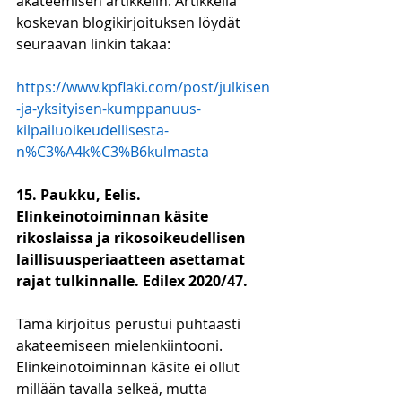
akateemisen artikkelin. Artikkelia 
koskevan blogikirjoituksen löydät 
seuraavan linkin takaa:
https://www.kpflaki.com/post/julkisen
-ja-yksityisen-kumppanuus-
kilpailuoikeudellisesta-
n%C3%A4k%C3%B6kulmasta
15. Paukku, Eelis. 
Elinkeinotoiminnan käsite 
rikoslaissa ja rikosoikeudellisen 
laillisuusperiaatteen asettamat 
rajat tulkinnalle. Edilex 2020/47.
Tämä kirjoitus perustui puhtaasti 
akateemiseen mielenkiintooni. 
Elinkeinotoiminnan käsite ei ollut 
millään tavalla selkeä, mutta 