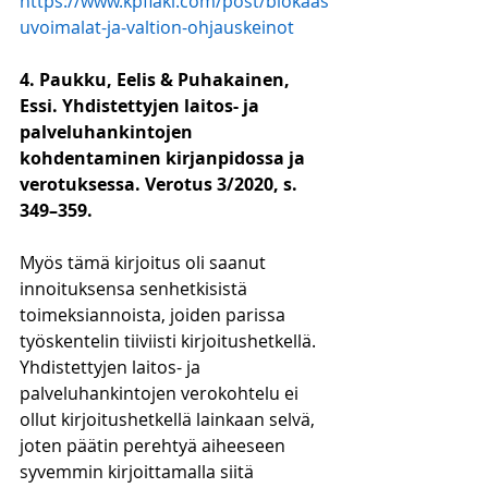
https://www.kpflaki.com/post/biokaas
uvoimalat-ja-valtion-ohjauskeinot
4. Paukku, Eelis & Puhakainen, 
Essi. Yhdistettyjen laitos- ja 
palveluhankintojen 
kohdentaminen kirjanpidossa ja 
verotuksessa. Verotus 3/2020, s. 
349–359.
Myös tämä kirjoitus oli saanut 
innoituksensa senhetkisistä 
toimeksiannoista, joiden parissa 
työskentelin tiiviisti kirjoitushetkellä. 
Yhdistettyjen laitos- ja 
palveluhankintojen verokohtelu ei 
ollut kirjoitushetkellä lainkaan selvä, 
joten päätin perehtyä aiheeseen 
syvemmin kirjoittamalla siitä 