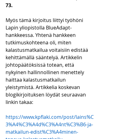
73.
Myös tämä kirjoitus liittyi työhöni 
Lapin yliopistolla BlueAdapt-
hankkeessa. Yhtenä hankkeen 
tutkimuskohteena oli, miten 
kalastusmatkailua voitaisiin edistää 
kehittämällä sääntelyä. Artikkelin 
johtopäätöksissä totean, että 
nykyinen hallinnollinen menettely 
haittaa kalastusmatkailun 
yleistymistä. Artikkelia koskevan 
blogikirjoituksen löydät seuraavan 
linkin takaa:
https://www.kpflaki.com/post/lains%C
3%A4%C3%A4d%C3%A4nt%C3%B6-ja-
matkailun-edist%C3%A4minen-