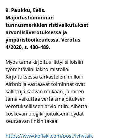
9. Paukku, Eelis. 
Majoitustoiminnan 
tunnusmerkkien ristivaikutukset 
arvonlisäverotuksessa ja 
ympäristöoikeudessa. Verotus 
4/2020, s. 480–489. 
Myös tämä kirjoitus liittyi silloisiin 
työtehtäviini lakitoimistolla. 
Kirjoituksessa tarkastelen, milloin 
Airbnb ja vastaavat toiminnat ovat 
sallittuja kaavan mukaan, ja miten 
tämä vaikuttaa vertaismajoituksen 
verotukselliseen arviointiin. Aihetta 
koskevan blogikirjoitukseni löydät 
seuraavan linkin takaa:
https://www.kpflaki.com/post/lyhytaik