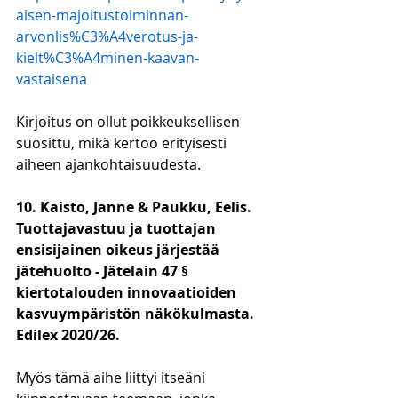
aisen-majoitustoiminnan-
arvonlis%C3%A4verotus-ja-
kielt%C3%A4minen-kaavan-
vastaisena
Kirjoitus on ollut poikkeuksellisen 
suosittu, mikä kertoo erityisesti 
aiheen ajankohtaisuudesta.
10. Kaisto, Janne & Paukku, Eelis. 
Tuottajavastuu ja tuottajan 
ensisijainen oikeus järjestää 
jätehuolto - Jätelain 47 § 
kiertotalouden innovaatioiden 
kasvuympäristön näkökulmasta. 
Edilex 2020/26.
Myös tämä aihe liittyi itseäni 