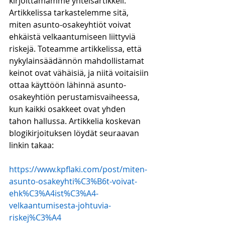
kirjoittamamme yhteisartikkeli. 
Artikkelissa tarkastelemme sitä, 
miten asunto-osakeyhtiöt voivat 
ehkäistä velkaantumiseen liittyviä 
riskejä. Toteamme artikkelissa, että 
nykylainsäädännön mahdollistamat 
keinot ovat vähäisiä, ja niitä voitaisiin 
ottaa käyttöön lähinnä asunto-
osakeyhtiön perustamisvaiheessa, 
kun kaikki osakkeet ovat yhden 
tahon hallussa. Artikkelia koskevan 
blogikirjoituksen löydät seuraavan 
linkin takaa:
https://www.kpflaki.com/post/miten-
asunto-osakeyhti%C3%B6t-voivat-
ehk%C3%A4ist%C3%A4-
velkaantumisesta-johtuvia-
riskej%C3%A4