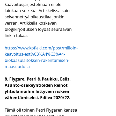
kaavoitusjärjestelmään ei ole 
lainkaan selkeää. Artikkelissa sain 
selvennettyä oikeustilaa jonkin 
verran. Artikkelia koskevan 
blogikirjoituksen löydät seuraavan 
linkin takaa:
https://www.kpflaki.com/post/milloin-
kaavoitus-est%C3%A4%C3%A4-
biokaasulaitoksen-rakentamisen-
maaseudulla
8. Flygare, Petri & Paukku, Eelis. 
Asunto-osakeyhtiöiden keinot 
yhtiölainoihin liittyvien riskien 
vähentämiseksi. Edilex 2020/22.
Tämä oli toinen Petri Flygaren kanssa 