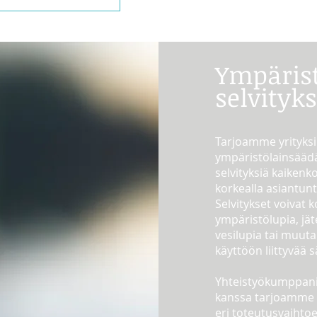
Ympäris
selvityks
Tarjoamme yrityksi
ympäristölainsäädä
selvityksiä kaikenk
korkealla asiantun
Selvitykset voivat
ympäristölupia, jä
vesilupia tai muut
käyttöön liittyvää 
Yhteistyökumppa
kanssa tarjoamme 
eri toteutusvaihtoe