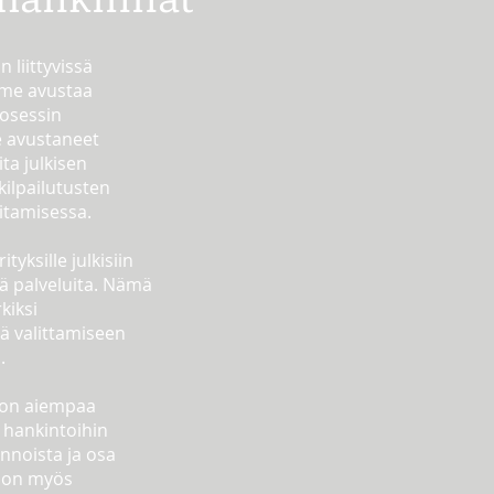
n liittyvissä
me avustaa
rosessin
avustaneet
ta julkisen
kilpailutusten
oitamisessa.
yksille julkisiin
viä palveluita. Nämä
kiksi
ä valittamiseen
.
 on aiempaa
 hankintoihin
annoista ja osa
 on m
yös