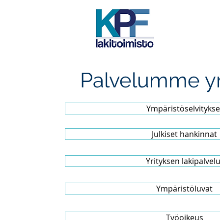
Palvelumme yri
Ympäristöselvitykse
Julkiset hankinnat
Yrityksen lakipalvelu
Ympäristöluvat
Työoikeus