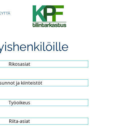
EYTTÄ
yishenkilöille
Rikosasiat
sunnot ja kiinteistöt
Työoikeus
Riita-asiat