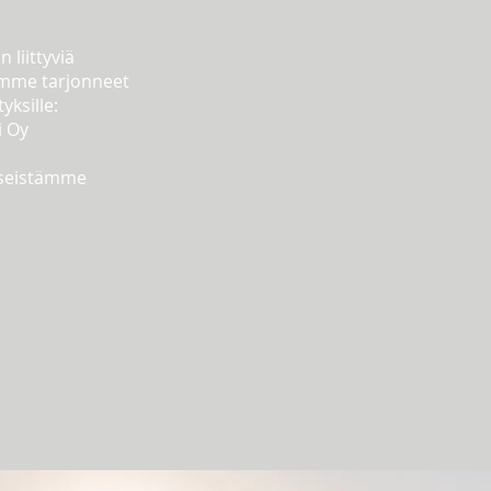
.
n liittyviä
mme tarjonneet
yksille:
i Oy
sseistämme