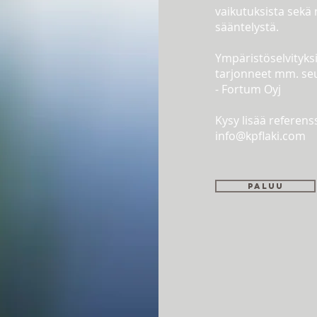
vaikutuksista sekä 
sääntelystä.
Ympäristöselvityk
tarjonneet mm. seur
- Fortum Oyj
Kysy lisää referen
info@kpflaki.com
Paluu