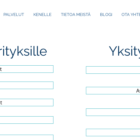
PALVELUT
KENELLE
TIETOA MEISTÄ
BLOGI
OTA YHT
tyksille
Yksit
t
A
t