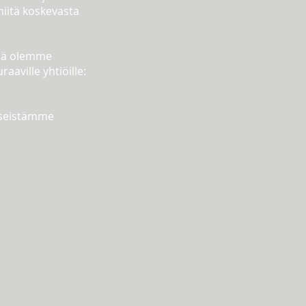
niitä koskevasta
siä olemme
aaville yhtiöille:
sseistämme