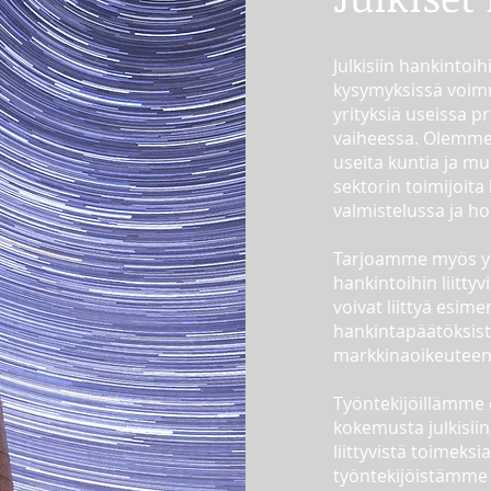
Julkisiin hankintoihi
kysymyksissä voim
yrityksiä useissa p
vaiheessa.
Olemme 
useita kuntia ja mui
sektorin toimijoita 
valmistelussa ja h
Tarjoamme myös yrit
hankintoihin liitty
voivat liittyä esimer
hankintapäätöksist
markkinaoikeuteen
Työntekijöillämme
kokemusta julkisiin
liittyvistä toimeksi
työntekijöistämme