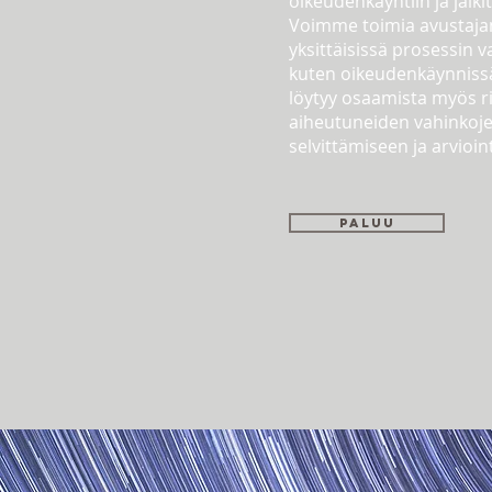
oikeudenkäyntiin ja jälki
Voimme toimia avustaj
yksittäisissä prosessin v
kuten oikeudenkäynnissä
löytyy osaamista myös r
aiheutuneiden vahinkoj
selvittämiseen ja arvioint
Paluu