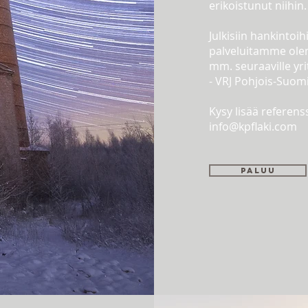
erikoistunut niihin
Julkisiin hankintoihi
palveluitamme ole
mm. seuraaville yrit
- VRJ Pohjois-Suom
Kysy lisää referen
info@kpflaki.com
Paluu