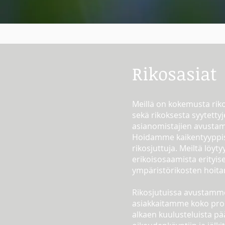
Rikosasiat
Meillä on kokemusta rik
sekä rikoksesta syytettyj
asianomistajien avustam
Hoidamme kaikentyyppi
rikosjuttuja. Meiltä löyty
erikoisosaamista erityise
ympäristörikosten hoita
Rikosjutuissa avustamm
asiakkaitamme koko pro
alkaen kuulusteluista pä