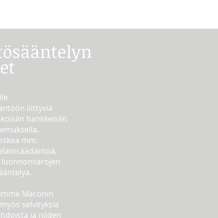
tösääntelyn
et
lle
ntöön liittyviä
okoisiin hankkeisiin
temuksella.
 koskea mm.
telainsäädäntöä,
a luonnonvarojen
sääntelyä.
nimme Maconin
myös selvityksiä
hdoista ja niiden