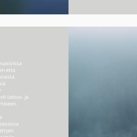
osasioissa
en että
isesta.
siä
y
sti talous- ja
miseen.
e
sessissa
ättyen