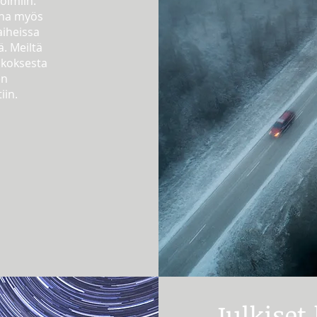
toimiin.
ana myös
aiheissa
. Meiltä
ikoksesta
en
iin.
Julkiset