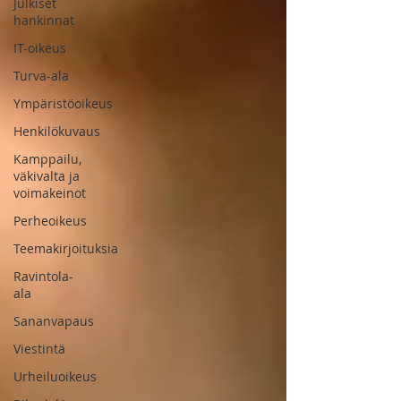
Julkiset
hankinnat
IT-oikeus
Turva-ala
Ympäristöoikeus
Henkilökuvaus
Kamppailu,
väkivalta ja
voimakeinot
Perheoikeus
Teemakirjoituksia
Ravintola-
ala
Sananvapaus
Viestintä
Urheiluoikeus