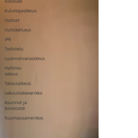
Rikoslaki
Kuluttajaoikeus
Uutiset
Uutiskatsaus
IPR
Todistelu
Luonnonvaraoikeus
Hallinto-
oikeus
Talousoikeus
vakuustakavarikko
Asunnot ja
kiinteistöt
huumausainerikos