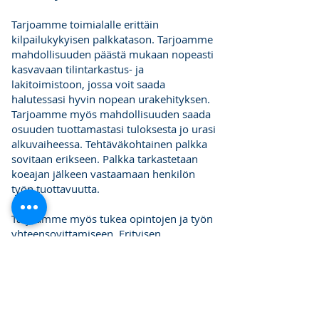
Tarjoamme toimialalle erittäin
kilpailukykyisen palkkatason. Tarjoamme
mahdollisuuden päästä mukaan nopeasti
kasvavaan tilintarkastus- ja
lakitoimistoon, jossa voit saada
halutessasi hyvin nopean urakehityksen.
Tarjoamme myös mahdollisuuden saada
osuuden tuottamastasi tuloksesta jo urasi
alkuvaiheessa. Tehtäväkohtainen palkka
sovitaan erikseen. Palkka tarkastetaan
koeajan jälkeen vastaamaan henkilön
työn tuottavuutta.
Tarjoamme myös tukea opintojen ja työn
yhteensovittamiseen. Erityisen
hyödyllistä meillä työskentely on ollut
gradujen loppuunsaattamiseksi, koska
akateemisesti meritoitunut
henkilöstömme kykenee tukemaan ja
ohjaamaan sekä aiheen valinnassa että