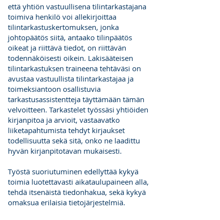
että yhtiön vastuullisena tilintarkastajana
toimiva henkilö voi allekirjoittaa
tilintarkastuskertomuksen, jonka
johtopäätös siitä, antaako tilinpäätös
oikeat ja riittävä tiedot, on riittävän
todennäköisesti oikein. Lakisääteisen
tilintarkastuksen traineena tehtäväsi on
avustaa vastuullista tilintarkastajaa ja
toimeksiantoon osallistuvia
tarkastusassistentteja täyttämään tämän
velvoitteen. Tarkastelet työssäsi yhtiöiden
kirjanpitoa ja arvioit, vastaavatko
liiketapahtumista tehdyt kirjaukset
todellisuutta sekä sitä, onko ne laadittu
hyvän kirjanpitotavan mukaisesti.
Työstä suoriutuminen edellyttää kykyä
toimia luotettavasti aikataulupaineen alla,
tehdä itsenäistä tiedonhakua, sekä kykyä
omaksua erilaisia tietojärjestelmiä.