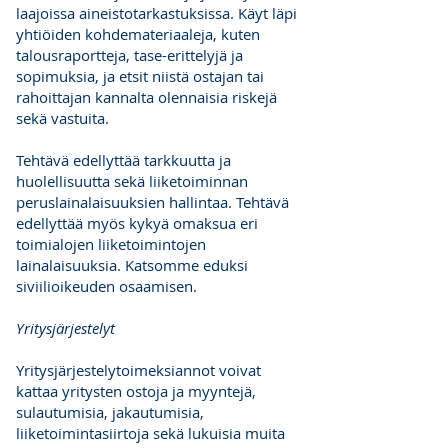
laajoissa aineistotarkastuksissa. Käyt läpi
yhtiöiden kohdemateriaaleja, kuten
talousraportteja, tase-erittelyjä ja
sopimuksia, ja etsit niistä ostajan tai
rahoittajan kannalta olennaisia riskejä
sekä vastuita.
Tehtävä edellyttää tarkkuutta ja
huolellisuutta sekä liiketoiminnan
peruslainalaisuuksien hallintaa. Tehtävä
edellyttää myös kykyä omaksua eri
toimialojen liiketoimintojen
lainalaisuuksia. Katsomme eduksi
siviilioikeuden osaamisen.
Yritysjärjestelyt
Yritysjärjestelytoimeksiannot voivat
kattaa yritysten ostoja ja myyntejä,
sulautumisia, jakautumisia,
liiketoimintasiirtoja sekä lukuisia muita