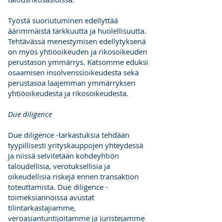
Työstä suoriutuminen edellyttää
äärimmäistä tarkkuutta ja huolellisuutta.
Tehtävässä menestymisen edellytyksenä
on myös yhtiöoikeuden ja rikosoikeuden
perustason ymmärrys. Katsomme eduksi
osaamisen insolvenssioikeudesta sekä
perustasoa laajemman ymmärryksen
yhtiöoikeudesta ja rikosoikeudesta.
Due diligence
Due diligence -tarkastuksia tehdään
tyypillisesti yrityskauppojen yhteydessä
ja niissä selvitetään kohdeyhtiön
taloudellisia, verotuksellisia ja
oikeudellisia riskejä ennen transaktion
toteuttamista. Due diligence -
toimeksiannoissa avustat
tilintarkastajiamme,
veroasiantuntijoitamme ja juristejamme