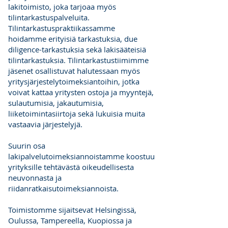
lakitoimisto, joka tarjoaa myös
tilintarkastuspalveluita.
Tilintarkastuspraktiikassamme
hoidamme erityisiä tarkastuksia, due
diligence-tarkastuksia sekä lakisääteisiä
tilintarkastuksia. Tilintarkastustiimimme
jäsenet osallistuvat halutessaan myös
yritysjärjestelytoimeksiantoihin, jotka
voivat kattaa yritysten ostoja ja myyntejä,
sulautumisia, jakautumisia,
liiketoimintasiirtoja sekä lukuisia muita
vastaavia järjestelyjä.
Suurin osa
lakipalvelutoimeksiannoistamme koostuu
yrityksille tehtävästä oikeudellisesta
neuvonnasta ja
riidanratkaisutoimeksiannoista.
Toimistomme sijaitsevat Helsingissä,
Oulussa, Tampereella, Kuopiossa ja