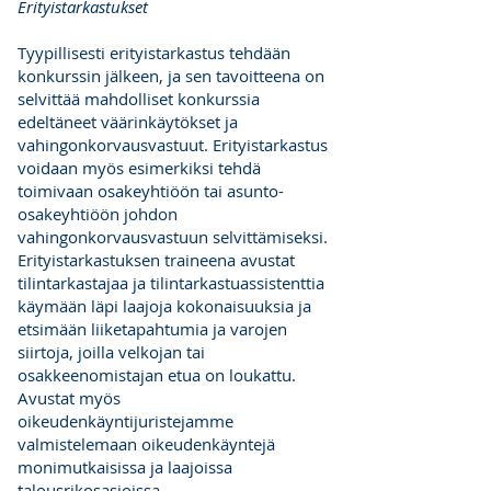
Erityistarkastukset
Tyypillisesti erityistarkastus tehdään
konkurssin jälkeen, ja sen tavoitteena on
selvittää mahdolliset konkurssia
edeltäneet väärinkäytökset ja
vahingonkorvausvastuut. Erityistarkastus
voidaan myös esimerkiksi tehdä
toimivaan osakeyhtiöön tai asunto-
osakeyhtiöön johdon
vahingonkorvausvastuun selvittämiseksi.
Erityistarkastuksen traineena avustat
tilintarkastajaa ja tilintarkastuassistenttia
käymään läpi laajoja kokonaisuuksia ja
etsimään liiketapahtumia ja varojen
siirtoja, joilla velkojan tai
osakkeenomistajan etua on loukattu.
Avustat myös
oikeudenkäyntijuristejamme
valmistelemaan oikeudenkäyntejä
monimutkaisissa ja laajoissa
talousrikosasioissa.