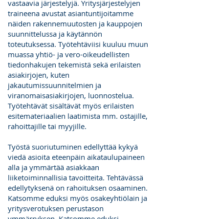
vastaavia järjestelyjä. Yritysjärjestelyjen
traineena avustat asiantuntijoitamme
näiden rakennemuutosten ja kauppojen
suunnittelussa ja käytännön
toteutuksessa. Työtehtäviisi kuuluu muun
muassa yhtiö- ja vero-oikeudellisten
tiedonhakujen tekemistä sekä erilaisten
asiakirjojen, kuten
jakautumissuunnitelmien ja
viranomaisasiakirjojen, luonnostelua.
Työtehtävät sisältävät myös erilaisten
esitemateriaalien laatimista mm. ostajille,
rahoittajille tai myyjille.
Työstä suoriutuminen edellyttää kykyä
viedä asioita eteenpäin aikataulupaineen
alla ja ymmärtää asiakkaan
liiketoiminnallisia tavoitteita. Tehtävässä
edellytyksenä on rahoituksen osaaminen.
Katsomme eduksi myös osakeyhtiölain ja
yritysverotuksen perustason
ymmärryksen. Katsomme eduksi