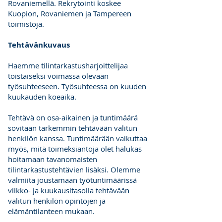
Rovaniemellä. Rekrytointi koskee
Kuopion, Rovaniemen ja Tampereen
toimistoja.
Tehtävänkuvaus
Haemme tilintarkastusharjoittelijaa
toistaiseksi voimassa olevaan
työsuhteeseen. Työsuhteessa on kuuden
kuukauden koeaika.
Tehtävä on osa-aikainen ja tuntimäärä
sovitaan tarkemmin tehtävään valitun
henkilön kanssa. Tuntimäärään vaikuttaa
myös, mitä toimeksiantoja olet halukas
hoitamaan tavanomaisten
tilintarkastustehtävien lisäksi. Olemme
valmiita joustamaan työtuntimäärissä
viikko- ja kuukausitasolla tehtävään
valitun henkilön opintojen ja
elämäntilanteen mukaan.