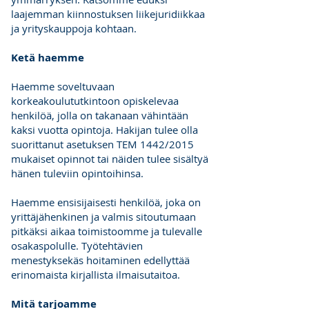
laajemman kiinnostuksen liikejuridiikkaa
ja yrityskauppoja kohtaan.
Ketä haemme
Haemme soveltuvaan
korkeakoulututkintoon opiskelevaa
henkilöä, jolla on takanaan vähintään
kaksi vuotta opintoja. Hakijan tulee olla
suorittanut asetuksen TEM 1442/2015
mukaiset opinnot tai näiden tulee sisältyä
hänen tuleviin opintoihinsa.
Haemme ensisijaisesti henkilöä, joka on
yrittäjähenkinen ja valmis sitoutumaan
pitkäksi aikaa toimistoomme ja tulevalle
osakaspolulle. Työtehtävien
menestyksekäs hoitaminen edellyttää
erinomaista kirjallista ilmaisutaitoa.
Mitä tarjoamme