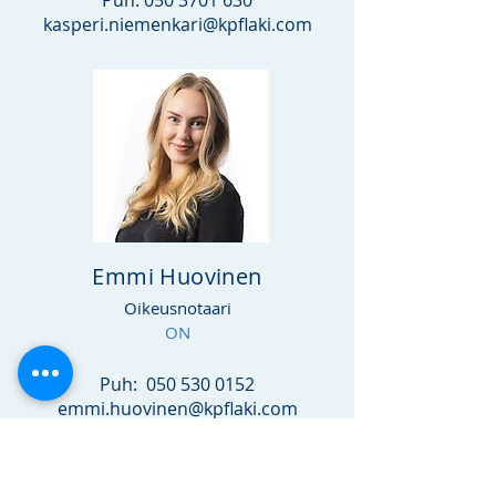
Puh:
050 3701 630
kasperi.niemenkari@kpflaki.com
Emmi Huovinen
Oikeusnotaari
ON
Puh:
050 530 0152
emmi.huovinen@kpflaki.com