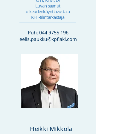
OTT, KTM, DI
Luvan saanut
oikeudenkäyntiavustaja
KHT-tilintarkastaja
Puh:
044 9755 196
eelis.paukku@kpflaki.com
Heikki Mikkola