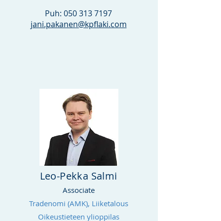
Puh: 0
50 313 7197
jani.pakanen@kpflaki.com
Leo-Pekka Salmi
Associate
Tradenomi (AMK), Liiketalous
Oikeustieteen ylioppilas