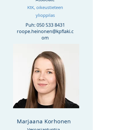
KtK, oikeustieteen
ylioppilas
Puh:
050 533 8431
roope.heinonen@kpflaki.c
om
Marjaana Korhonen
Veroasiantuntija,