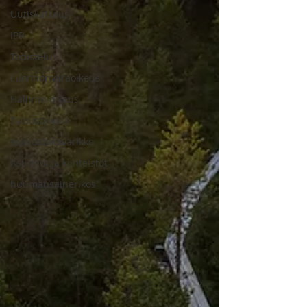
Uutiskatsaus
IPR
Todistelu
Luonnonvaraoikeus
Hallinto-oikeus
Talousoikeus
vakuustakavarikko
Asunnot ja kiinteistöt
huumausainerikos