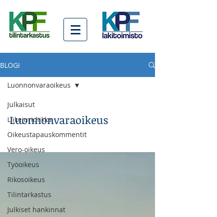
BLOGI
Luonnonvaraoikeus
Julkaisut
Luonnonvaraoikeus
Liikejuridiikka
Oikeustapauskommentit
Vero-oikeus
Työoikeus
Rikosoikeus
Tilintarkastus
Julkiset hankinnat