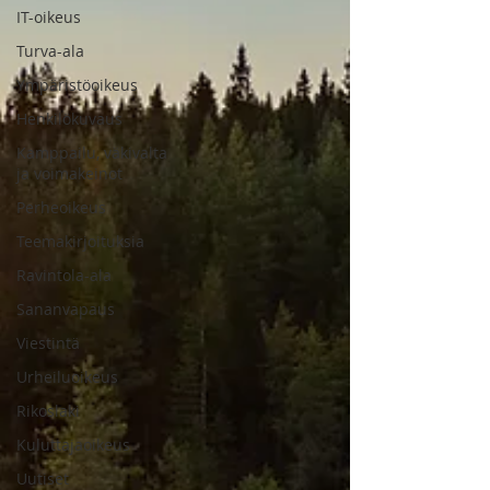
IT-oikeus
Turva-ala
Ympäristöoikeus
Henkilökuvaus
Kamppailu, väkivalta
ja voimakeinot
Perheoikeus
Teemakirjoituksia
Ravintola-ala
Sananvapaus
Viestintä
Urheiluoikeus
Rikoslaki
Kuluttajaoikeus
Uutiset