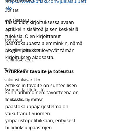
Kuluttajaoikeus
https://www.kpflaki.com/julkaisuluett
elo
Uutiset
Uutiskatsaus
Tässä blogikirjoituksessa avaan 
artikkelin sisältöä ja sen keskeisiä 
IPR
tuloksia. Olen kirjoittanut 
Todistelu
päästökaupasta aiemminkin, nämä 
Luonnonvaraoikeus
blogikirjoitukset löytyvät tämän 
kirjoituksen alaosasta.
Hallinto-oikeus
Talousoikeus
Artikkelin tavoite ja toteutus
vakuustakavarikko
Artikkelin tavoite on suhteellisen 
Asunnot ja kiinteistöt
kunnianhimoinen: tavoitteena on 
tarkastella, miten 
huumausainerikos
päästökauppajärjestelmä on 
vaikuttanut Suomen 
ympäristöpolitiikkaan, erityisesti 
hiilidioksidipäästöjen 