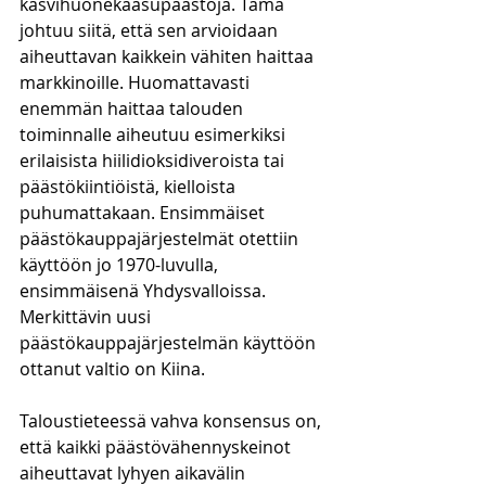
kasvihuonekaasupäästöjä. Tämä 
johtuu siitä, että sen arvioidaan 
aiheuttavan kaikkein vähiten haittaa 
markkinoille. Huomattavasti 
enemmän haittaa talouden 
toiminnalle aiheutuu esimerkiksi 
erilaisista hiilidioksidiveroista tai 
päästökiintiöistä, kielloista 
puhumattakaan. Ensimmäiset 
päästökauppajärjestelmät otettiin 
käyttöön jo 1970-luvulla, 
ensimmäisenä Yhdysvalloissa. 
Merkittävin uusi 
päästökauppajärjestelmän käyttöön 
ottanut valtio on Kiina. 
Taloustieteessä vahva konsensus on, 
että kaikki päästövähennyskeinot 
aiheuttavat lyhyen aikavälin 