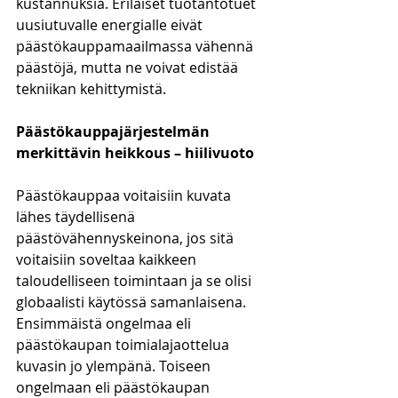
kustannuksia. Erilaiset tuotantotuet 
uusiutuvalle energialle eivät 
päästökauppamaailmassa vähennä 
päästöjä, mutta ne voivat edistää 
tekniikan kehittymistä. 
Päästökauppajärjestelmän 
merkittävin heikkous – hiilivuoto
Päästökauppaa voitaisiin kuvata 
lähes täydellisenä 
päästövähennyskeinona, jos sitä 
voitaisiin soveltaa kaikkeen 
taloudelliseen toimintaan ja se olisi 
globaalisti käytössä samanlaisena. 
Ensimmäistä ongelmaa eli 
päästökaupan toimialajaottelua 
kuvasin jo ylempänä. Toiseen 
ongelmaan eli päästökaupan 