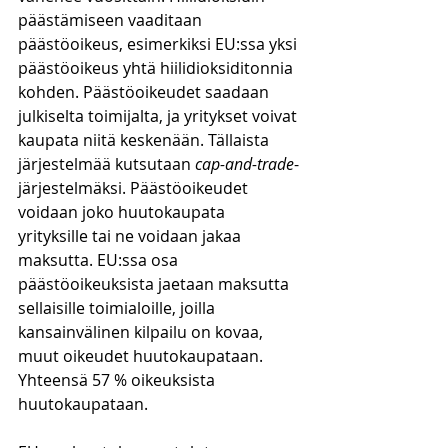
päästämiseen vaaditaan 
päästöoikeus, esimerkiksi EU:ssa yksi 
päästöoikeus yhtä hiilidioksiditonnia 
kohden. Päästöoikeudet saadaan 
julkiselta toimijalta, ja yritykset voivat 
kaupata niitä keskenään. Tällaista 
järjestelmää kutsutaan 
cap-and-trade
-
järjestelmäksi. Päästöoikeudet 
voidaan joko huutokaupata 
yrityksille tai ne voidaan jakaa 
maksutta. EU:ssa osa 
päästöoikeuksista jaetaan maksutta 
sellaisille toimialoille, joilla 
kansainvälinen kilpailu on kovaa, 
muut oikeudet huutokaupataan. 
Yhteensä 57 % oikeuksista 
huutokaupataan. 