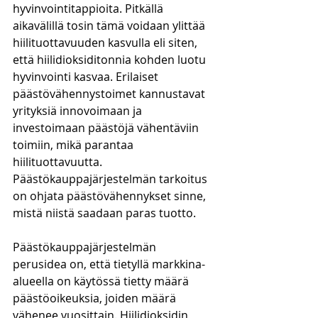
hyvinvointitappioita. Pitkällä 
aikavälillä tosin tämä voidaan ylittää 
hiilituottavuuden kasvulla eli siten, 
että hiilidioksiditonnia kohden luotu 
hyvinvointi kasvaa. Erilaiset 
päästövähennystoimet kannustavat 
yrityksiä innovoimaan ja 
investoimaan päästöjä vähentäviin 
toimiin, mikä parantaa 
hiilituottavuutta. 
Päästökauppajärjestelmän tarkoitus 
on ohjata päästövähennykset sinne, 
mistä niistä saadaan paras tuotto. 
Päästökauppajärjestelmän 
perusidea on, että tietyllä markkina-
alueella on käytössä tietty määrä 
päästöoikeuksia, joiden määrä 
vähenee vuosittain. Hiilidioksidin 