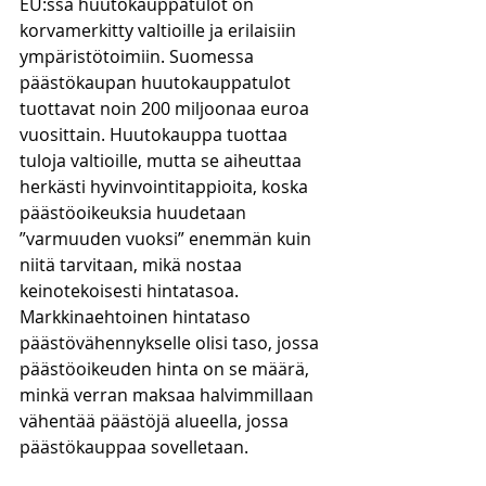
EU:ssa huutokauppatulot on 
korvamerkitty valtioille ja erilaisiin 
ympäristötoimiin. Suomessa 
päästökaupan huutokauppatulot 
tuottavat noin 200 miljoonaa euroa 
vuosittain. Huutokauppa tuottaa 
tuloja valtioille, mutta se aiheuttaa 
herkästi hyvinvointitappioita, koska 
päästöoikeuksia huudetaan 
”varmuuden vuoksi” enemmän kuin 
niitä tarvitaan, mikä nostaa 
keinotekoisesti hintatasoa. 
Markkinaehtoinen hintataso 
päästövähennykselle olisi taso, jossa 
päästöoikeuden hinta on se määrä, 
minkä verran maksaa halvimmillaan 
vähentää päästöjä alueella, jossa 
päästökauppaa sovelletaan. 