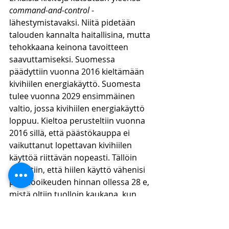
command-and-control
 -
lähestymistavaksi. Niitä pidetään 
talouden kannalta haitallisina, mutta 
tehokkaana keinona tavoitteen 
saavuttamiseksi. Suomessa 
päädyttiin vuonna 2016 kieltämään 
kivihiilen energiakäyttö. Suomesta 
tulee vuonna 2029 ensimmäinen 
valtio, jossa kivihiilen energiakäyttö 
loppuu. Kieltoa perusteltiin vuonna 
2016 sillä, että päästökauppa ei 
vaikuttanut lopettavan kivihiilen 
käyttöä riittävän nopeasti. Tällöin 
arvioitiin, että hiilen käyttö vähenisi 
päästöoikeuden hinnan ollessa 28 e, 
mistä oltiin tuolloin kaukana, kun 
päästöoikeuden hinta liikkui alle 10e. 
Tällä hetkellä päästöoikeuden hinta 