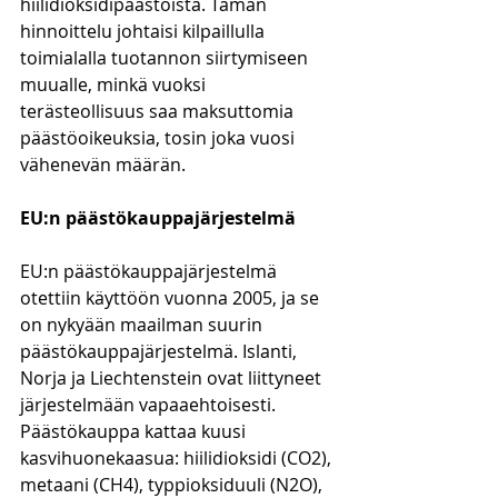
hiilidioksidipäästöistä. Tämän 
hinnoittelu johtaisi kilpaillulla 
toimialalla tuotannon siirtymiseen 
muualle, minkä vuoksi 
terästeollisuus saa maksuttomia 
päästöoikeuksia, tosin joka vuosi 
vähenevän määrän. 
EU:n päästökauppajärjestelmä
EU:n päästökauppajärjestelmä 
otettiin käyttöön vuonna 2005, ja se 
on nykyään maailman suurin 
päästökauppajärjestelmä. Islanti, 
Norja ja Liechtenstein ovat liittyneet 
järjestelmään vapaaehtoisesti. 
Päästökauppa kattaa kuusi 
kasvihuonekaasua: hiilidioksidi (CO2), 
metaani (CH4), typpioksiduuli (N2O), 