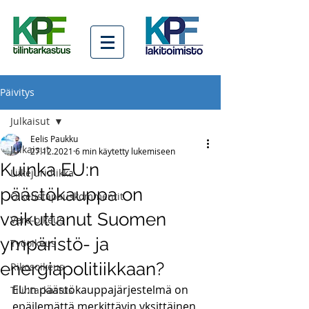
Päivitys
Julkaisut
Eelis Paukku
Julkaisut
27.12.2021
6 min käytetty lukemiseen
Kuinka EU:n
Liikejuridiikka
päästökauppa on
Oikeustapauskommentit
vaikuttanut Suomen
Vero-oikeus
ympäristö- ja
Työoikeus
energiapolitiikkaan?
Rikosoikeus
EU:n päästökauppajärjestelmä on 
Tilintarkastus
epäilemättä merkittävin yksittäinen 