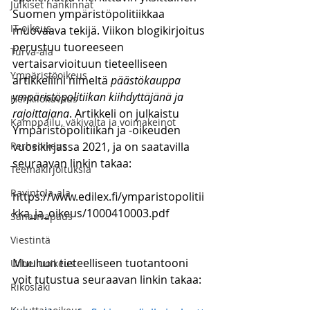
Julkiset hankinnat
Suomen ympäristöpolitiikkaa 
IT-oikeus
muovaava tekijä. Viikon blogikirjoitus 
perustuu tuoreeseen 
Turva-ala
vertaisarvioituun tieteelliseen 
Ympäristöoikeus
artikkeliini nimeltä 
päästökauppa 
ympäristöpolitiikan kiihdyttäjänä ja 
Henkilökuvaus
rajoittajana
. Artikkeli on julkaistu 
Kamppailu, väkivalta ja voimakeinot
Ympäristöpolitiikan ja -oikeuden 
Perheoikeus
vuosikirjassa 2021, ja on saatavilla 
seuraavan linkin takaa:
Teemakirjoituksia
Ravintola-ala
https://www.edilex.fi/ymparistopolitii
kka_ja_oikeus/1000410003.pdf
Sananvapaus
Viestintä
Muuhun tieteelliseen tuotantooni 
Urheiluoikeus
voit tutustua seuraavan linkin takaa:
Rikoslaki