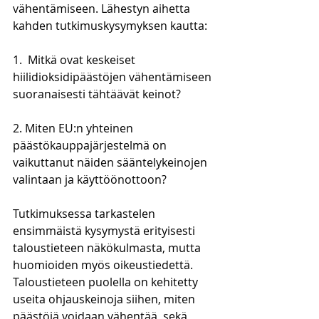
vähentämiseen. Lähestyn aihetta 
kahden tutkimuskysymyksen kautta:
1.  Mitkä ovat keskeiset 
hiilidioksidipäästöjen vähentämiseen 
suoranaisesti tähtäävät keinot? 
2. Miten EU:n yhteinen 
päästökauppajärjestelmä on 
vaikuttanut näiden sääntelykeinojen 
valintaan ja käyttöönottoon?
Tutkimuksessa tarkastelen 
ensimmäistä kysymystä erityisesti 
taloustieteen näkökulmasta, mutta 
huomioiden myös oikeustiedettä. 
Taloustieteen puolella on kehitetty 
useita ohjauskeinoja siihen, miten 
päästöjä voidaan vähentää, sekä 