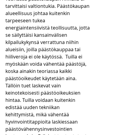
tarvittaisi valtiontukia. Päästökaupan 
alueellisuus johtaa kuitenkin 
tarpeeseen tukea 
energiaintensiivistä teollisuutta, jotta 
se säilyttäisi kansainvälisen 
kilpailukykynsä verrattuna niihin 
alueisiin, joilla päästökauppaa tai 
hiiliveroja ei ole käytössä.  Tuilla ei 
myöskään voida vähentää päästöjä, 
koska ainakin teoriassa kaikki 
päästöoikeudet käytetään aina. 
Tällöin tuet laskevat vain 
keinotekoisesti päästöoikeuksien 
hintaa. Tuilla voidaan kuitenkin 
edistää uuden tekniikan 
kehittymistä, mikä vähentää 
hyvinvointitappioita laskiessaan 
päästövähennysinvestointien 