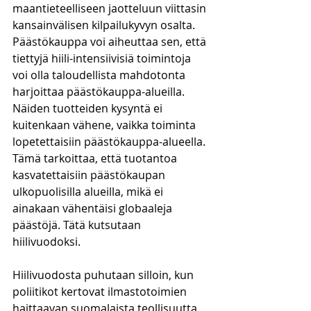
maantieteelliseen jaotteluun viittasin 
kansainvälisen kilpailukyvyn osalta. 
Päästökauppa voi aiheuttaa sen, että 
tiettyjä hiili-intensiivisiä toimintoja 
voi olla taloudellista mahdotonta 
harjoittaa päästökauppa-alueilla. 
Näiden tuotteiden kysyntä ei 
kuitenkaan vähene, vaikka toiminta 
lopetettaisiin päästökauppa-alueella. 
Tämä tarkoittaa, että tuotantoa 
kasvatettaisiin päästökaupan 
ulkopuolisilla alueilla, mikä ei 
ainakaan vähentäisi globaaleja 
päästöjä. Tätä kutsutaan 
hiilivuodoksi. 
Hiilivuodosta puhutaan silloin, kun 
poliitikot kertovat ilmastotoimien 
haittaavan suomalaista teollisuutta. 