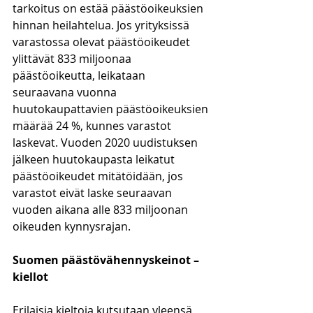
tarkoitus on estää päästöoikeuksien 
hinnan heilahtelua. Jos yrityksissä 
varastossa olevat päästöoikeudet 
ylittävät 833 miljoonaa 
päästöoikeutta, leikataan 
seuraavana vuonna 
huutokaupattavien päästöoikeuksien 
määrää 24 %, kunnes varastot 
laskevat. Vuoden 2020 uudistuksen 
jälkeen huutokaupasta leikatut 
päästöoikeudet mitätöidään, jos 
varastot eivät laske seuraavan 
vuoden aikana alle 833 miljoonan 
oikeuden kynnysrajan. 
Suomen päästövähennyskeinot – 
kiellot
Erilaisia kieltoja kutsutaan yleensä 