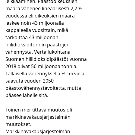
leikkaaminen. Päästöoikeuksien 
määrä vähenee lineaarisesti 2,2 % 
vuodessa eli oikeuksien määrä 
laskee noin 43 miljoonalla 
kappaleella vuosittain, mikä 
tarkoittaa 43 miljoonan 
hiilidioksiditonnin päästöjen 
vähennystä. Vertailukohtana 
Suomen hiilidioksidipäästöt vuonna 
2018 olivat 56 miljoonaa tonnia. 
Tällaisella vähennyksellä EU ei vielä 
saavuta vuoden 2050 
päästövähennystavoitetta, mutta 
pääsee lähelle sitä. 
Toinen merkittävä muutos oli 
markkinavakausjärjestelmän 
muutokset. 
Markkinavakausjärjestelmän 