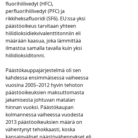
fluorihiilivedyt (HFC), 
perfluorihiilivedyt (PFC) ja 
rikkiheksafluoridi (SF6). EU:ssa yksi 
päästöoikeus tarvitaan yhteen 
hiilidioksidiekvivalenttitonniin eli 
määrään kaasua, joka lämmittää 
ilmastoa samalla tavalla kuin yksi 
hiilidioksiditonni. 
Päästökauppajärjestelmä oli sen 
kahdessa ensimmäisessä vaiheessa 
vuosina 2005–2012 hyvin tehoton 
päästöoikeuksien maksuttomasta 
jakamisesta johtuvan matalan 
hinnan vuoksi. Päästökaupan 
kolmannessa vaiheessa vuodesta 
2013 päästöoikeuksien määrä on 
vähentynyt tehokkaasti, koska 
kansainväliset päästövähennykset eli 