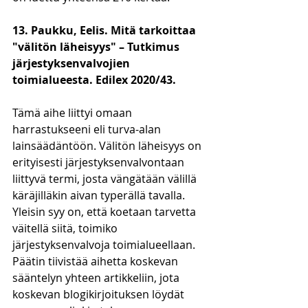
13. Paukku, Eelis. Mitä tarkoittaa 
"välitön läheisyys" – Tutkimus 
järjestyksenvalvojien 
toimialueesta. Edilex 2020/43. 
Tämä aihe liittyi omaan 
harrastukseeni eli turva-alan 
lainsäädäntöön. Välitön läheisyys on 
erityisesti järjestyksenvalvontaan 
liittyvä termi, josta vängätään välillä 
käräjilläkin aivan typerällä tavalla. 
Yleisin syy on, että koetaan tarvetta 
väitellä siitä, toimiko 
järjestyksenvalvoja toimialueellaan. 
Päätin tiivistää aihetta koskevan 
sääntelyn yhteen artikkeliin, jota 
koskevan blogikirjoituksen löydät 