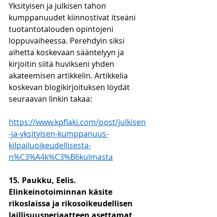
Yksityisen ja julkisen tahon 
kumppanuudet kiinnostivat itseäni 
tuotantotalouden opintojeni 
loppuvaiheessa. Perehdyin siksi 
aihetta koskevaan sääntelyyn ja 
kirjoitin siitä huvikseni yhden 
akateemisen artikkelin. Artikkelia 
koskevan blogikirjoituksen löydät 
seuraavan linkin takaa:
https://www.kpflaki.com/post/julkisen
-ja-yksityisen-kumppanuus-
kilpailuoikeudellisesta-
n%C3%A4k%C3%B6kulmasta
15. Paukku, Eelis. 
Elinkeinotoiminnan käsite 
rikoslaissa ja rikosoikeudellisen 
laillisuusperiaatteen asettamat 