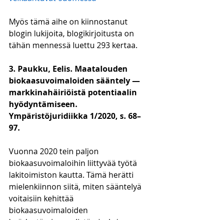
Myös tämä aihe on kiinnostanut 
blogin lukijoita, blogikirjoitusta on 
tähän mennessä luettu 293 kertaa.
3. Paukku, Eelis. Maatalouden 
biokaasuvoimaloiden sääntely — 
markkinahäiriöistä potentiaalin 
hyödyntämiseen. 
Ympäristöjuridiikka 1/2020, s. 68–
97.
Vuonna 2020 tein paljon 
biokaasuvoimaloihin liittyvää työtä 
lakitoimiston kautta. Tämä herätti 
mielenkiinnon siitä, miten sääntelyä 
voitaisiin kehittää 
biokaasuvoimaloiden 