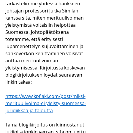
tarkastelimme yhdessä hankkeen 
johtajan professori Jukka Similän 
kanssa sitä, miten merituulivoiman 
yleistymistä voitaisiin helpottaa 
Suomessa. Johtopäätöksenä 
toteamme, että erityisesti 
lupamenettelyn sujuvoittaminen ja 
sähköverkon kehittäminen voisivat 
auttaa merituulivoiman 
yleistymisessä. Kirjoitusta koskevan 
blogikirjoituksen löydät seuraavan 
linkin takaa:
https://www.kpflaki.com/post/miksi-
merituulivoima-ei-yleisty-suomessa-
juridiikkaa-ja-taloutta
Tämä blogikirjoitus on kiinnostanut 
lukijoita jonkin verran, sitä on luettu 