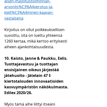
aisen-majoitustoiminnan-
arvonlis%C3%A4verotus-ja-
kielt%C3%A4minen-kaavan-
vastaisena
Kirjoitus on ollut poikkeuksellisen 
suosittu, sitä on luettu yhteensä 
1260 kertaa, mikä kertoo erityisesti 
aiheen ajankohtaisuudesta. 
10. Kaisto, Janne & Paukku, Eelis. 
Tuottajavastuu ja tuottajan 
ensisijainen oikeus järjestää 
jätehuolto - Jätelain 47 § 
kiertotalouden innovaatioiden 
kasvuympäristön näkökulmasta. 
Edilex 2020/26. 
Myös tämä aihe liittyi itseäni 