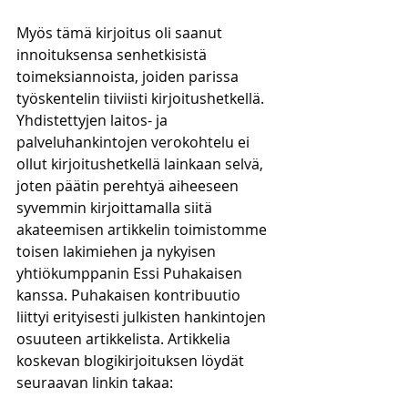
Myös tämä kirjoitus oli saanut 
innoituksensa senhetkisistä 
toimeksiannoista, joiden parissa 
työskentelin tiiviisti kirjoitushetkellä.  
Yhdistettyjen laitos- ja 
palveluhankintojen verokohtelu ei 
ollut kirjoitushetkellä lainkaan selvä, 
joten päätin perehtyä aiheeseen 
syvemmin kirjoittamalla siitä 
akateemisen artikkelin toimistomme 
toisen lakimiehen ja nykyisen 
yhtiökumppanin Essi Puhakaisen 
kanssa. Puhakaisen kontribuutio 
liittyi erityisesti julkisten hankintojen 
osuuteen artikkelista. Artikkelia 
koskevan blogikirjoituksen löydät 
seuraavan linkin takaa: