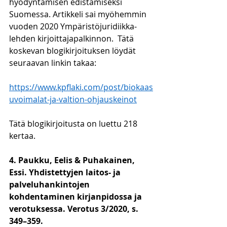
hyödyntämisen edistämiseksi 
Suomessa. Artikkeli sai myöhemmin 
vuoden 2020 Ympäristöjuridiikka-
lehden kirjoittajapalkinnon. 
Tätä 
koskevan blogikirjoituksen löydät 
seuraavan linkin takaa:
https://www.kpflaki.com/post/biokaas
uvoimalat-ja-valtion-ohjauskeinot
Tätä blogikirjoitusta on luettu 218 
kertaa. 
4. Paukku, Eelis & Puhakainen, 
Essi. Yhdistettyjen laitos- ja 
palveluhankintojen 
kohdentaminen kirjanpidossa ja 
verotuksessa. Verotus 3/2020, s. 
349–359.