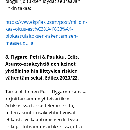
blogikirjoituksen löydät seuraavan 
linkin takaa:
https://www.kpflaki.com/post/milloin-
kaavoitus-est%C3%A4%C3%A4-
biokaasulaitoksen-rakentamisen-
maaseudulla
8. Flygare, Petri & Paukku, Eelis. 
Asunto-osakeyhtiöiden keinot 
yhtiölainoihin liittyvien riskien 
vähentämiseksi. Edilex 2020/22. 
Tämä oli toinen Petri Flygaren kanssa 
kirjoittamamme yhteisartikkeli. 
Artikkelissa tarkastelemme sitä, 
miten asunto-osakeyhtiöt voivat 
ehkäistä velkaantumiseen liittyviä 
riskejä. Toteamme artikkelissa, että 