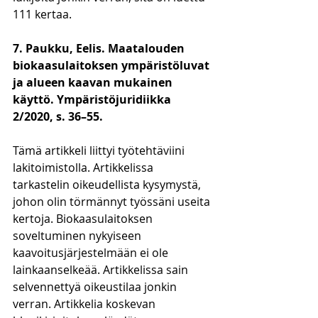
111 kertaa. 
7. Paukku, Eelis. Maatalouden 
biokaasulaitoksen ympäristöluvat 
ja alueen kaavan mukainen 
käyttö. Ympäristöjuridiikka 
2/2020, s. 36–55.
Tämä artikkeli liittyi työtehtäviini 
lakitoimistolla. Artikkelissa 
tarkastelin oikeudellista kysymystä, 
johon olin törmännyt työssäni useita 
kertoja. Biokaasulaitoksen 
soveltuminen nykyiseen 
kaavoitusjärjestelmään ei ole 
lainkaanselkeää. Artikkelissa sain 
selvennettyä oikeustilaa jonkin 
verran. Artikkelia koskevan 