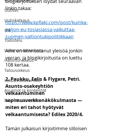
Kuluttajaoikeus
blogikirjoituksen löydät seuraavan 
linkin takaa:
Uutiset
Uutiskatsaus
https://www.kpflaki.com/post/kuinka-
paljon-eu-tosiasiassa-vaikuttaa-
IPR
suomen-valtiontukipolitiikkaan
Todistelu
Luonnonvaraoikeus
Aihe on kiinnostanut yleisöä jonkin 
verran, ja blogikirjoitusta on luettu 
Hallinto-oikeus
108 kertaa. 
Talousoikeus
2. Paukku, Eelis & Flygare, Petri. 
vakuustakavarikko
Asunto-osakeyhtiön 
Asunnot ja kiinteistöt
velkaantuminen 
sopimusverkkonäkökulmasta — 
huumausainerikos
miten eri tahot hyötyvät 
velkaantumisesta? Edilex 2020/4. 
Tämän julkaisun kirjoitimme silloisen 