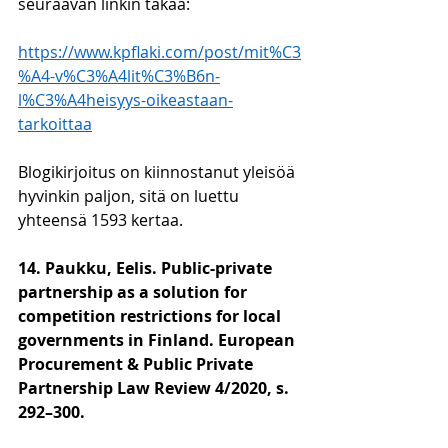
seuraavan linkin takaa:
https://www.kpflaki.com/post/mit%C3
%A4-v%C3%A4lit%C3%B6n-
l%C3%A4heisyys-oikeastaan-
tarkoittaa
Blogikirjoitus on kiinnostanut yleisöä 
hyvinkin paljon, sitä on luettu 
yhteensä 1593 kertaa. 
14. Paukku, Eelis. Public-private 
partnership as a solution for 
competition restrictions for local 
governments in Finland. European 
Procurement & Public Private 
Partnership Law Review 4/2020, s. 
292–300. 