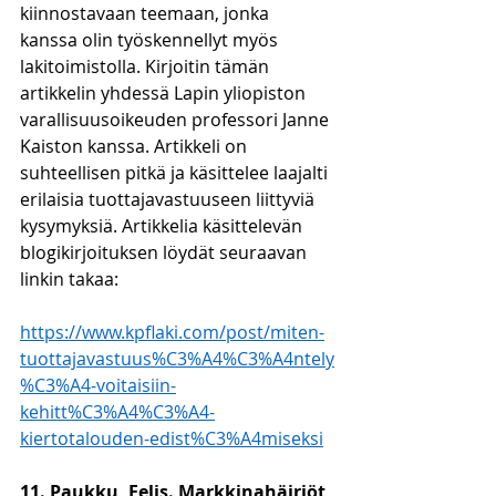
kiinnostavaan teemaan, jonka 
kanssa olin työskennellyt myös 
lakitoimistolla. Kirjoitin tämän 
artikkelin yhdessä Lapin yliopiston 
varallisuusoikeuden professori Janne 
Kaiston kanssa. Artikkeli on 
suhteellisen pitkä ja käsittelee laajalti 
erilaisia tuottajavastuuseen liittyviä 
kysymyksiä. Artikkelia käsittelevän 
blogikirjoituksen löydät seuraavan 
linkin takaa:
https://www.kpflaki.com/post/miten-
tuottajavastuus%C3%A4%C3%A4ntely
%C3%A4-voitaisiin-
kehitt%C3%A4%C3%A4-
kiertotalouden-edist%C3%A4miseksi
11. Paukku, Eelis. Markkinahäiriöt 