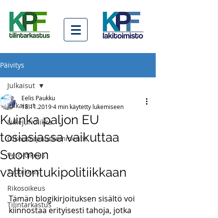
Päivitys
Julkaisut
Eelis Paukku
Julkaisut
18.11.2019
4 min käytetty lukemiseen
Kuinka paljon EU
Liikejuridiikka
tosiasiassa vaikuttaa
Oikeustapauskommentit
Suomen
Vero-oikeus
valtiontukipolitiikkaan
Työoikeus
Rikosoikeus
Tämän blogikirjoituksen sisältö voi 
Tilintarkastus
kiinnostaa erityisesti tahoja, jotka 