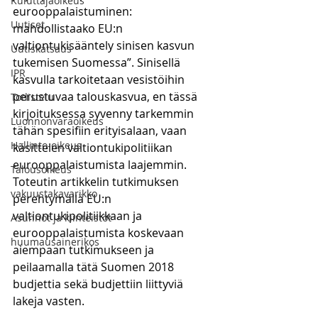
Kuluttajaoikeus
eurooppalaistuminen: 
Uutiset
mahdollistaako EU:n 
valtiontukisääntely sinisen kasvun 
Uutiskatsaus
tukemisen Suomessa”. Sinisellä 
IPR
kasvulla tarkoitetaan vesistöihin 
perustuvaa talouskasvua, en tässä 
Todistelu
kirjoituksessa syvenny tarkemmin 
Luonnonvaraoikeus
tähän spesifiin erityisalaan, vaan 
Hallinto-oikeus
käsittelen valtiontukipolitiikan 
eurooppalaistumista laajemmin. 
Talousoikeus
Toteutin artikkelin tutkimuksen 
vakuustakavarikko
perehtymällä EU:n 
valtiontukipolitiikkaan ja 
Asunnot ja kiinteistöt
eurooppalaistumista koskevaan 
huumausainerikos
aiempaan tutkimukseen ja 
peilaamalla tätä Suomen 2018 
budjettia sekä budjettiin liittyviä 
lakeja vasten. 