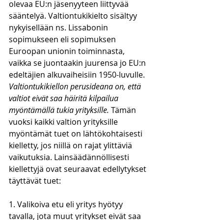
olevaa EU:n jäsenyyteen liittyvää 
sääntelyä. Valtiontukikielto sisältyy 
nykyisellään ns. Lissabonin 
sopimukseen eli sopimuksen 
Euroopan unionin toiminnasta, 
vaikka se juontaakin juurensa jo EU:n 
edeltäjien alkuvaiheisiin 1950-luvulle. 
Valtiontukikiellon perusideana on, että 
valtiot eivät saa häiritä kilpailua 
myöntämällä tukia yrityksille.
 Tämän 
vuoksi kaikki valtion yrityksille 
myöntämät tuet on lähtökohtaisesti 
kielletty, jos niillä on rajat ylittäviä 
vaikutuksia. Lainsäädännöllisesti 
kiellettyjä ovat seuraavat edellytykset 
täyttävät tuet:
1. Valikoiva etu eli yritys hyötyy 
tavalla, jota muut yritykset eivät saa 