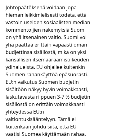
Johtopäätöksenä voidaan jopa 
hieman leikkimielisesti todeta, että 
vastoin useiden sosiaalisten median 
kommentoijien näkemyksiä Suomi 
on yhä itsenäinen valtio. Suomi voi 
yhä päättää erittäin vapaasti oman 
budjettinsa sisällöstä, mikä on yksi 
kansallisen itsemääräämisoikeuden 
ydinalueista. EU ohjailee kuitenkin 
Suomen rahankäyttöä epäsuorasti. 
EU:n vaikutus Suomen budjetin 
sisältöön näkyy hyvin voimakkaasti, 
laskutavasta riippuen 3-7 % budjetin 
sisällöstä on erittäin voimakkaasti 
yhteydessä EU:n 
valtiontukisääntelyyn. Tämä ei 
kuitenkaan johdu siitä, että EU 
vaatisi Suomea käyttämään rahaa, 