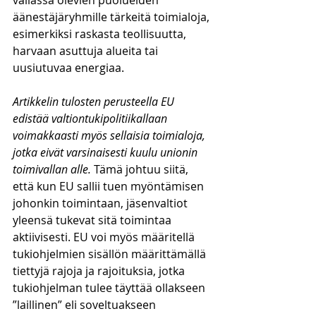
vallassa olevien puolueiden 
äänestäjäryhmille tärkeitä toimialoja, 
esimerkiksi raskasta teollisuutta, 
harvaan asuttuja alueita tai 
uusiutuvaa energiaa. 
Artikkelin tulosten perusteella EU 
edistää valtiontukipolitiikallaan 
voimakkaasti myös sellaisia toimialoja, 
jotka eivät varsinaisesti kuulu unionin 
toimivallan alle.
 Tämä johtuu siitä, 
että kun EU sallii tuen myöntämisen 
johonkin toimintaan, jäsenvaltiot 
yleensä tukevat sitä toimintaa 
aktiivisesti. EU voi myös määritellä 
tukiohjelmien sisällön määrittämällä 
tiettyjä rajoja ja rajoituksia, jotka 
tukiohjelman tulee täyttää ollakseen 
”laillinen” eli soveltuakseen 