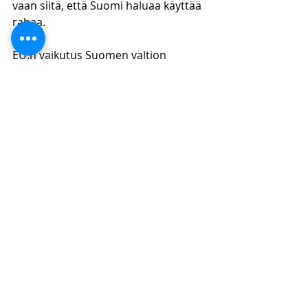
vaan siitä, että Suomi haluaa käyttää 
rahaa. 
EU:n vaikutus Suomen valtion 
rahankäyttöön johtuu siitä, että EU 
on lähtökohtaisesti kieltänyt kaikki 
yritystuet, mutta sallinut tietyt 
edellytykset täyttävät tuet sellaisille 
toimialoille, joiden tukeminen 
edistää myös EU:n intressejä. Koska 
valtiot lähtökohtaisesti haluavat 
tukea yrityksiä, kanavoituu tällaisille 
toimialoille merkittäviä summia 
rahaa. Suomen valtiontukipolitiikka 
on siis hyvin eurooppalaistunutta, 
koska se edistää EU:n tavoitteita 
vapaaehtoisesti. Toki Suomi voisi 
halutessaan käyttää enemmän tai 
vähemmän rahaa tukemiseen, 