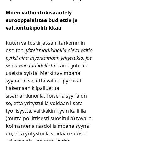
Miten valtiontukisääntely 
eurooppalaistaa budjettia ja 
valtiontukipolitiikkaa
Kuten väitöskirjassani tarkemmin 
osoitan, 
yhteismarkkinoilla oleva valtio 
pyrkii aina myöntämään yritystukia, jos 
se on vain mahdollista
. Tämä johtuu 
useista syistä. Merkittävimpänä 
syynä on se, että valtiot pyrkivät 
hakemaan kilpailuetua 
sisämarkkinoilla. Toisena syynä on 
se, että yritystuilla voidaan lisätä 
työllisyyttä, vaikkakin hyvin kalliilla 
(mutta poliittisesti suositulla) tavalla. 
Kolmantena raadollisimpana syynä 
on, että yritystuilla voidaan suosia 