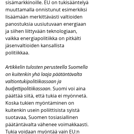
sisämarkkinoille. EU on tukisääntelyä 
muuttamalla onnistunut esimerkiksi 
lisäämään merkittävästi valtioiden 
panostuksia uusiutuvaan energiaan 
ja siihen liittyvään teknologiaan, 
vaikka energiapolitiikka on pitkälti 
jäsenvaltioiden kansallista 
politiikkaa. 
Artikkelin tulosten perusteella Suomella 
on kuitenkin yhä laaja päätäntävalta 
valtiontukipolitiikassaan ja 
budjettipolitiikassaan
. Suomi voi aina 
päättää siitä, että tukia ei myönnetä. 
Koska tukien myöntäminen on 
kuitenkin usein poliittisista syistä 
suotavaa, Suomen tosiasiallinen 
päätäntävalta vähenee voimakkaasti. 
Tukia voidaan myöntää vain EU:n 