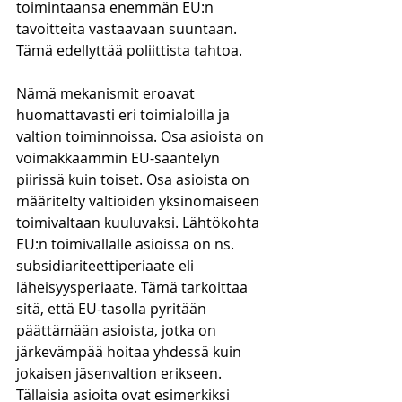
toimintaansa enemmän EU:n 
tavoitteita vastaavaan suuntaan. 
Tämä edellyttää poliittista tahtoa.
Nämä mekanismit eroavat 
huomattavasti eri toimialoilla ja 
valtion toiminnoissa. Osa asioista on 
voimakkaammin EU-sääntelyn 
piirissä kuin toiset. Osa asioista on 
määritelty valtioiden yksinomaiseen 
toimivaltaan kuuluvaksi. Lähtökohta 
EU:n toimivallalle asioissa on ns. 
subsidiariteettiperiaate eli 
läheisyysperiaate. Tämä tarkoittaa 
sitä, että EU-tasolla pyritään 
päättämään asioista, jotka on 
järkevämpää hoitaa yhdessä kuin 
jokaisen jäsenvaltion erikseen. 
Tällaisia asioita ovat esimerkiksi 