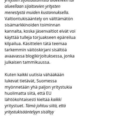
yritysten sijoittautumista alueelleen tai 
alueellaan sijaitsevien yritysten 
menestystä muiden kustannuksella. 
Valtiontukisääntely on välttämätön 
sisämarkkinoiden toiminnan 
kannalta, koska jäsenvaltiot eivät voi 
käyttää tulleja torjuakseen epäreilua 
kilpailua. Käsittelen tätä teemaa 
tarkemmin väitöskirjani sisältöä 
avaavassa blogikirjoituksessa, jonka 
julkaisen tammikuussa. 
Kuten kaikki uutisia vähääkään 
lukevat tietävät, Suomessa 
myönnetään yhä paljon yritystukia 
huolimatta siitä, että EU 
lähtökohtaisesti kieltää 
kaikki
yritystuet. 
Tämä johtuu siitä, että 
yritystukisääntelyyn sisältyy 