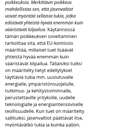
poikkeuksia. Merkittävin poikkeus 
mahdollistaa sen, että jäsenvaltiot 
voivat myöntää sellaisia tukia, jotka 
edistävät yhteistä hyvää enemmän kuin 
vääristävät kilpailua.
 Käytännössä 
tämän poikkeuksen soveltaminen 
tarkoittaa sitä, että EU-komissio 
määrittää, millaiset tuet lisäävät 
yhteistä hyvää enemmän kuin 
vääristävät kilpailua. Tällaisiksi tuiksi 
on määritelty tietyt edellytykset 
täyttäviä tukia mm. uusiutuvalle 
energialle, ympäristönsuojelulle, 
tutkimus- ja kehitystoiminnalle, 
perustettaville yrityksille, uudelle 
teknologialle ja energiaintensiiviselle 
teollisuudelle. Kun tuet on määritelty 
sallituiksi, jäsenvaltiot päättävät itse, 
myöntävätkö tukia ja kuinka paljon. 