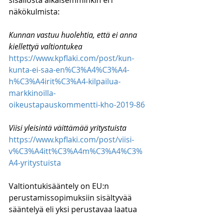
sisällöstä aikaisemminkin eri 
näkökulmista:
Kunnan vastuu huolehtia, että ei anna 
kiellettyä valtiontukea
https://www.kpflaki.com/post/kun-
kunta-ei-saa-en%C3%A4%C3%A4-
h%C3%A4irit%C3%A4-kilpailua-
markkinoilla-
oikeustapauskommentti-kho-2019-86
Viisi yleisintä väittämää yritystuista
https://www.kpflaki.com/post/viisi-
v%C3%A4itt%C3%A4m%C3%A4%C3%
A4-yritystuista
Valtiontukisääntely on EU:n 
perustamissopimuksiin sisältyvää 
sääntelyä eli yksi perustavaa laatua 