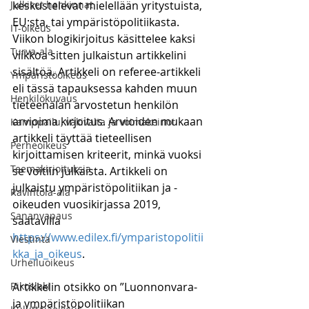
Julkiset hankinnat
keskustelevat mielellään yritystuista, 
EU:sta, tai ympäristöpolitiikasta. 
IT-oikeus
Viikon blogikirjoitus käsittelee kaksi 
Turva-ala
viikkoa sitten julkaistun artikkelini 
sisältöä. Artikkeli on referee-artikkeli 
Ympäristöoikeus
eli tässä tapauksessa kahden muun 
Henkilökuvaus
tieteenalan arvostetun henkilön 
arvioima kirjoitus. Arvioiden mukaan 
Kamppailu, väkivalta ja voimakeinot
artikkeli täyttää tieteellisen 
Perheoikeus
kirjoittamisen kriteerit, minkä vuoksi 
Teemakirjoituksia
se voitiin julkaista. Artikkeli on 
julkaistu ympäristöpolitiikan ja -
Ravintola-ala
oikeuden vuosikirjassa 2019, 
Sananvapaus
saatavilla 
https://www.edilex.fi/ymparistopolitii
Viestintä
kka_ja_oikeus
. 
Urheiluoikeus
Rikoslaki
Artikkelin otsikko on ”Luonnonvara- 
ja ympäristöpolitiikan 