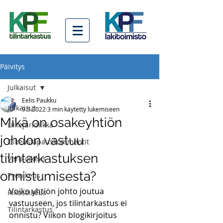
Päivitys
Julkaisut
Eelis Paukku
Julkaisut
9.5.2022
3 min käytetty lukemiseen
Mikä on osakeyhtiön
Liikejuridiikka
johdon vastuu
Oikeustapauskommentit
tilintarkastuksen
Vero-oikeus
onnistumisesta?
Työoikeus
Voiko yhtiön johto joutua 
Rikosoikeus
vastuuseen, jos tilintarkastus ei 
Tilintarkastus
onnistu? Viikon blogikirjoitus 