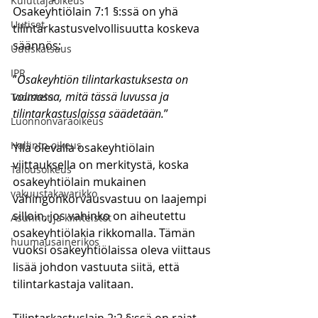
Kuluttajaoikeus
Osakeyhtiölain 7:1 §:ssä on yhä 
Uutiset
tilintarkastusvelvollisuutta koskeva 
säännös:
Uutiskatsaus
IPR
”
Osakeyhtiön tilintarkastuksesta on 
voimassa, mitä tässä luvussa ja 
Todistelu
tilintarkastuslaissa säädetään.
”
Luonnonvaraoikeus
Hallinto-oikeus
Yllä olevalla osakeyhtiölain 
viittauksella on merkitystä, koska 
Talousoikeus
osakeyhtiölain mukainen 
vakuustakavarikko
vahingonkorvausvastuu on laajempi 
silloin, jos vahinko on aiheutettu 
Asunnot ja kiinteistöt
osakeyhtiölakia rikkomalla. Tämän 
huumausainerikos
vuoksi osakeyhtiölaissa oleva viittaus 
lisää johdon vastuuta siitä, että 
tilintarkastaja valitaan.