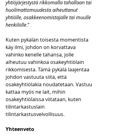
yhtiöjärjestystä rikkomalla tahallaan tai 
huolimattomuudesta aiheuttanut 
yhtiölle, osakkeenomistajalle tai muulle 
henkilölle
.”
Kuten pykälän toisesta momentista 
käy ilmi, johdon on korvattava 
vahinko kenelle tahansa, jolle 
aiheutuu vahinkoa osakeyhtiölain 
rikkomisesta. Tämä pykälä laajentaa 
johdon vastuuta siitä, että 
osakeyhtiölakia noudatetaan. Vastuu 
kattaa myös ne lait, mihin 
osakeyhtiölaissa viitataan, kuten 
tilintarkastuslain 
tilintarkastusvelvollisuus.
Yhteenveto