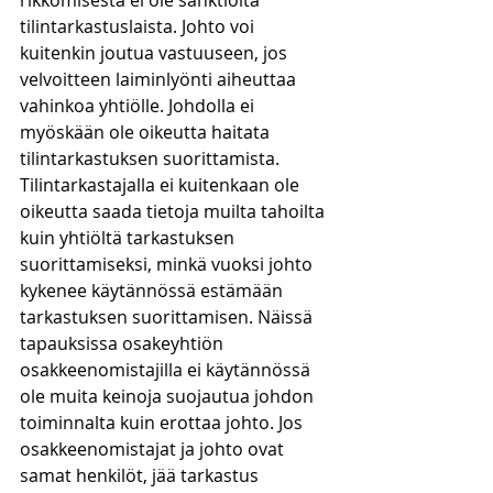
rikkomisesta ei ole sanktioita 
tilintarkastuslaista. Johto voi 
kuitenkin joutua vastuuseen, jos 
velvoitteen laiminlyönti aiheuttaa 
vahinkoa yhtiölle. Johdolla ei 
myöskään ole oikeutta haitata 
tilintarkastuksen suorittamista. 
Tilintarkastajalla ei kuitenkaan ole 
oikeutta saada tietoja muilta tahoilta 
kuin yhtiöltä tarkastuksen 
suorittamiseksi, minkä vuoksi johto 
kykenee käytännössä estämään 
tarkastuksen suorittamisen. Näissä 
tapauksissa osakeyhtiön 
osakkeenomistajilla ei käytännössä 
ole muita keinoja suojautua johdon 
toiminnalta kuin erottaa johto. Jos 
osakkeenomistajat ja johto ovat 
samat henkilöt, jää tarkastus 