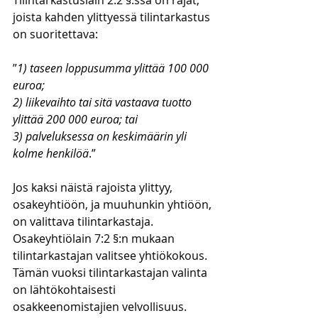
Tilintarkastuslain 2:2 §:ssä on rajat, 
joista kahden ylittyessä tilintarkastus 
on suoritettava:
”
1) taseen loppusumma ylittää 100 000 
euroa;
2) liikevaihto tai sitä vastaava tuotto 
ylittää 200 000 euroa; tai
3) palveluksessa on keskimäärin yli 
kolme henkilöä
.”
Jos kaksi näistä rajoista ylittyy, 
osakeyhtiöön, ja muuhunkin yhtiöön, 
on valittava tilintarkastaja. 
Osakeyhtiölain 7:2 §:n mukaan 
tilintarkastajan valitsee yhtiökokous. 
Tämän vuoksi tilintarkastajan valinta 
on lähtökohtaisesti 
osakkeenomistajien velvollisuus. 