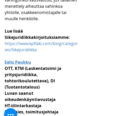
vahingonkorvausvastuu, jos tällainen 
menettely aiheuttaa vahinkoa 
yhtiölle, osakkeenomistajalle tai 
muulle henkilölle. 
Lue lisää 
liikejuridiikkakirjoituksiamme:
https://www.kpflaki.com/blog/categor
ies/liikejuridiikka
Eelis Paukku
OTT, KTM (Laskentatoimi ja 
yritysjuridiikka, 
tohtorikoulutettava), DI 
(Tuotantotalous)
Luvan saanut 
oikeudenkäyntiavustaja
HT-tilintarkastaja
Lakimies, toimitusjohtaja