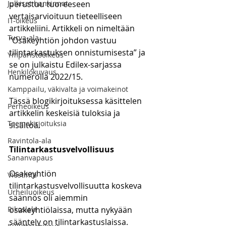
Julkiset hankinnat
perustuu tuoreeseen 
vertaisarvioituun tieteelliseen 
IT-oikeus
artikkeliini. Artikkeli on nimeltään 
Turva-ala
”Osakeyhtiön johdon vastuu 
tilintarkastuksen onnistumisesta” ja 
Ympäristöoikeus
se on julkaistu Edilex-sarjassa 
Henkilökuvaus
numerolla 2022/15. 
Kamppailu, väkivalta ja voimakeinot
Tässä blogikirjoituksessa käsittelen 
Perheoikeus
artikkelin keskeisiä tuloksia ja 
Teemakirjoituksia
sisältöä. 
Ravintola-ala
Tilintarkastusvelvollisuus
Sananvapaus
Osakeyhtiön 
Viestintä
tilintarkastusvelvollisuutta koskeva 
Urheiluoikeus
säännös oli aiemmin 
Rikoslaki
osakeyhtiölaissa, mutta nykyään 
sääntely on tilintarkastuslaissa. 