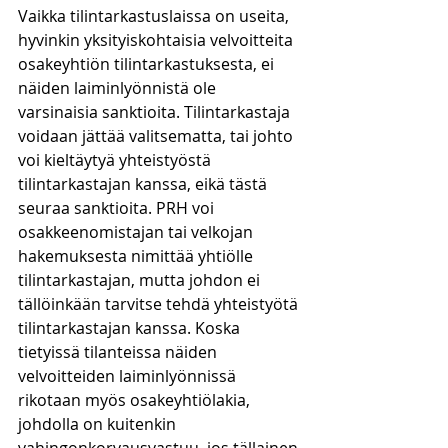
Vaikka tilintarkastuslaissa on useita, 
hyvinkin yksityiskohtaisia velvoitteita 
osakeyhtiön tilintarkastuksesta, ei 
näiden laiminlyönnistä ole 
varsinaisia sanktioita. Tilintarkastaja 
voidaan jättää valitsematta, tai johto 
voi kieltäytyä yhteistyöstä 
tilintarkastajan kanssa, eikä tästä 
seuraa sanktioita. PRH voi 
osakkeenomistajan tai velkojan 
hakemuksesta nimittää yhtiölle 
tilintarkastajan, mutta johdon ei 
tällöinkään tarvitse tehdä yhteistyötä 
tilintarkastajan kanssa. Koska 
tietyissä tilanteissa näiden 
velvoitteiden laiminlyönnissä 
rikotaan myös osakeyhtiölakia, 
johdolla on kuitenkin 