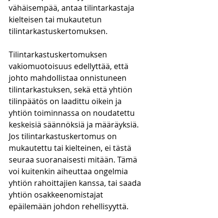
vähäisempää, antaa tilintarkastaja 
kielteisen tai mukautetun 
tilintarkastuskertomuksen. 
Tilintarkastuskertomuksen 
vakiomuotoisuus edellyttää, että 
johto mahdollistaa onnistuneen 
tilintarkastuksen, sekä että yhtiön 
tilinpäätös on laadittu oikein ja 
yhtiön toiminnassa on noudatettu 
keskeisiä säännöksiä ja määräyksiä. 
Jos tilintarkastuskertomus on 
mukautettu tai kielteinen, ei tästä 
seuraa suoranaisesti mitään. Tämä 
voi kuitenkin aiheuttaa ongelmia 
yhtiön rahoittajien kanssa, tai saada 
yhtiön osakkeenomistajat 
epäilemään johdon rehellisyyttä. 