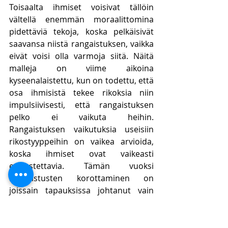
Toisaalta ihmiset voisivat tällöin 
vältellä enemmän moraalittomina 
pidettäviä tekoja, koska pelkäisivät 
saavansa niistä rangaistuksen, vaikka 
eivät voisi olla varmoja siitä. Näitä 
malleja on viime aikoina 
kyseenalaistettu, kun on todettu, että 
osa ihmisistä tekee rikoksia niin 
impulsiivisesti, että rangaistuksen 
pelko ei vaikuta heihin. 
Rangaistuksen vaikutuksia useisiin 
rikostyyppeihin on vaikea arvioida, 
koska ihmiset ovat vaikeasti 
ennustettavia. Tämän vuoksi 
rangaistusten korottaminen on 
joissain tapauksissa johtanut vain 
vankien määrän lisääntymiseen ilman 
rikollisuuden vähentymistä.