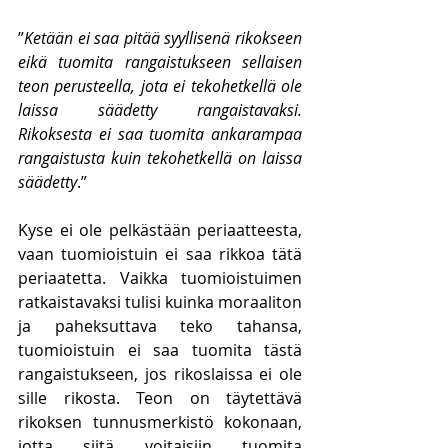
”
Ketään ei saa pitää syyllisenä rikokseen 
eikä tuomita rangaistukseen sellaisen 
teon perusteella, jota ei tekohetkellä ole 
laissa säädetty rangaistavaksi. 
Rikoksesta ei saa tuomita ankarampaa 
rangaistusta kuin tekohetkellä on laissa 
säädetty
.”
Kyse ei ole pelkästään periaatteesta, 
vaan tuomioistuin ei saa rikkoa tätä 
periaatetta. Vaikka tuomioistuimen 
ratkaistavaksi tulisi kuinka moraaliton 
ja paheksuttava teko tahansa, 
tuomioistuin ei saa tuomita tästä 
rangaistukseen, jos rikoslaissa ei ole 
sille rikosta. Teon on täytettävä 
rikoksen tunnusmerkistö kokonaan, 
jotta siitä voitaisiin tuomita 