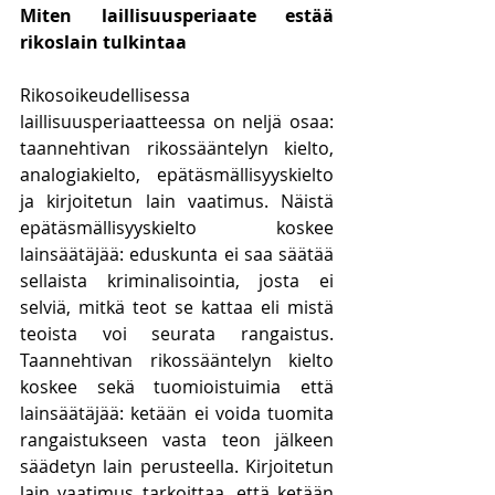
Miten laillisuusperiaate estää 
rikoslain tulkintaa
Rikosoikeudellisessa 
laillisuusperiaatteessa on neljä osaa: 
taannehtivan rikossääntelyn kielto, 
analogiakielto, epätäsmällisyyskielto 
ja kirjoitetun lain vaatimus. Näistä 
epätäsmällisyyskielto koskee 
lainsäätäjää: eduskunta ei saa säätää 
sellaista kriminalisointia, josta ei 
selviä, mitkä teot se kattaa eli mistä 
teoista voi seurata rangaistus. 
Taannehtivan rikossääntelyn kielto 
koskee sekä tuomioistuimia että 
lainsäätäjää: ketään ei voida tuomita 
rangaistukseen vasta teon jälkeen 
säädetyn lain perusteella. Kirjoitetun 
lain vaatimus tarkoittaa, että ketään 