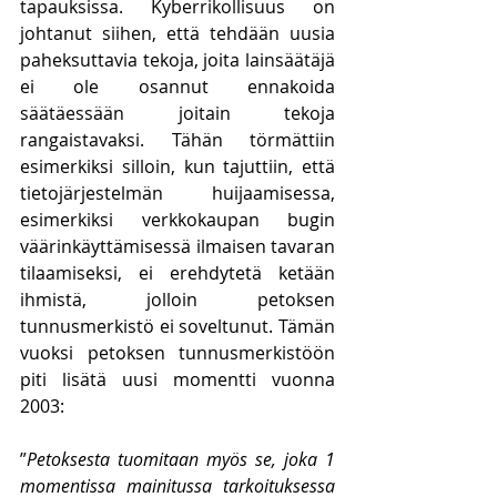
tapauksissa. Kyberrikollisuus on 
johtanut siihen, että tehdään uusia 
paheksuttavia tekoja, joita lainsäätäjä 
ei ole osannut ennakoida 
säätäessään joitain tekoja 
rangaistavaksi. Tähän törmättiin 
esimerkiksi silloin, kun tajuttiin, että 
tietojärjestelmän huijaamisessa, 
esimerkiksi verkkokaupan bugin 
väärinkäyttämisessä ilmaisen tavaran 
tilaamiseksi, ei erehdytetä ketään 
ihmistä, jolloin petoksen 
tunnusmerkistö ei soveltunut. Tämän 
vuoksi petoksen tunnusmerkistöön 
piti lisätä uusi momentti vuonna 
2003:
”
Petoksesta tuomitaan myös se, joka 1 
momentissa mainitussa tarkoituksessa 