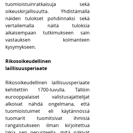
tuomioistuinratkaisuja sekä 
oikeuskirjallisuutta. Yhdistämällä 
näiden tulokset pohdinnaksi sekä 
vertailemalla näitä tuloksia 
aikaisempaan tutkimukseen sain 
vastauksen kolmanteen 
kysymykseen.
Rikosoikeudellinen 
laillisuusperiaate
Rikosoikeudellinen laillisuusperiaate 
kehitettiin 1700-luvulla. Tällöin 
eurooppalaiset valistusajattelijat 
alkoivat nähdä ongelmana, että 
tuomioistuimet eli käytännössä 
tuomarit tuomitsivat ihmisiä 
rangaistukseen ilman kirjoitettua 
lakia sen perusteella, mitä näkivät 