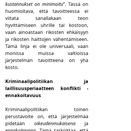
kustannukset on minimoitu
”. Tässä on 
huomioitava, että tavoitteessa ei 
viitata sanallakaan teon 
hyvittämiseen uhrille tai kostoon, 
vaan ainoastaan rikosten ehkäisyyn 
ja rikosten haittojen vähentämiseen. 
Tämä linja ei ole universaali, vaan 
monissa muissa valtioissa 
järjestelmän tavoitteena on yhä 
kosto. 
Kriminaalipolitiikan ja 
laillisuusperiaatteen konflikti - 
ennakoitavuus
Kriminaalipolitiikan toinen 
perustavoite on, että järjestelmää 
pidetään 
oikeudenmukaisena
 ja 
ennakoitavana
. Tämä tarkoittaa, että 