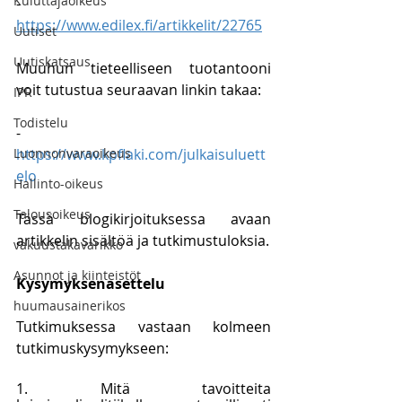
Kuluttajaoikeus
- 
https://www.edilex.fi/artikkelit/22765
Uutiset
Uutiskatsaus
Muuhun tieteelliseen tuotantooni 
voit tutustua seuraavan linkin takaa:
IPR
Todistelu
- 
Luonnonvaraoikeus
https://www.kpflaki.com/julkaisuluett
elo
Hallinto-oikeus
Talousoikeus
Tässä blogikirjoituksessa avaan 
artikkelin sisältöä ja tutkimustuloksia. 
vakuustakavarikko
Asunnot ja kiinteistöt
Kysymyksenasettelu
huumausainerikos
Tutkimuksessa vastaan kolmeen 
tutkimuskysymykseen:
1. Mitä tavoitteita 