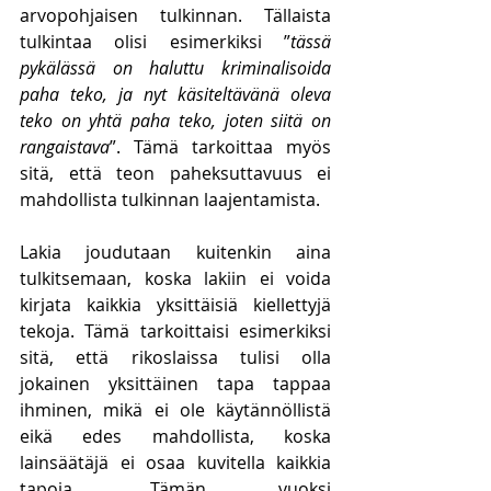
arvopohjaisen tulkinnan. Tällaista 
tulkintaa olisi esimerkiksi ”
tässä 
pykälässä on haluttu kriminalisoida 
paha teko, ja nyt käsiteltävänä oleva 
teko on yhtä paha teko, joten siitä on 
rangaistava
”. Tämä tarkoittaa myös 
sitä, että teon paheksuttavuus ei 
mahdollista tulkinnan laajentamista. 
Lakia joudutaan kuitenkin aina 
tulkitsemaan, koska lakiin ei voida 
kirjata kaikkia yksittäisiä kiellettyjä 
tekoja. Tämä tarkoittaisi esimerkiksi 
sitä, että rikoslaissa tulisi olla 
jokainen yksittäinen tapa tappaa 
ihminen, mikä ei ole käytännöllistä 
eikä edes mahdollista, koska 
lainsäätäjä ei osaa kuvitella kaikkia 
tapoja. Tämän vuoksi 