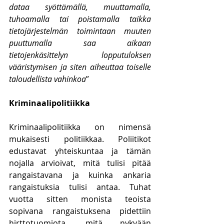
dataa syöttämällä, muuttamalla, 
tuhoamalla tai poistamalla taikka 
tietojärjestelmän toimintaan muuten 
puuttumalla saa aikaan 
tietojenkäsittelyn lopputuloksen 
vääristymisen ja siten aiheuttaa toiselle 
taloudellista vahinkoa
”
Kriminaalipolitiikka
Kriminaalipolitiikka on nimensä 
mukaisesti politiikkaa. Poliitikot 
edustavat yhteiskuntaa ja tämän 
nojalla arvioivat, mitä tulisi pitää 
rangaistavana ja kuinka ankaria 
rangaistuksia tulisi antaa. Tuhat 
vuotta sitten monista teoista 
sopivana rangaistuksena pidettiin 
hirttotuomiota, mitä nykyään 