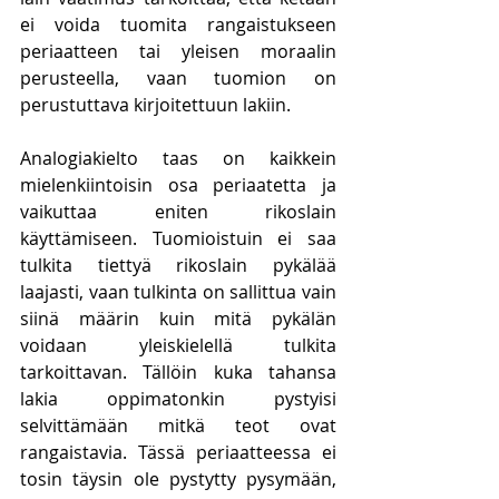
ei voida tuomita rangaistukseen 
periaatteen tai yleisen moraalin 
perusteella, vaan tuomion on 
perustuttava kirjoitettuun lakiin. 
Analogiakielto taas on kaikkein 
mielenkiintoisin osa periaatetta ja 
vaikuttaa eniten rikoslain 
käyttämiseen. Tuomioistuin ei saa 
tulkita tiettyä rikoslain pykälää 
laajasti, vaan tulkinta on sallittua vain 
siinä määrin kuin mitä pykälän 
voidaan yleiskielellä tulkita 
tarkoittavan. Tällöin kuka tahansa 
lakia oppimatonkin pystyisi 
selvittämään mitkä teot ovat 
rangaistavia. Tässä periaatteessa ei 
tosin täysin ole pystytty pysymään, 