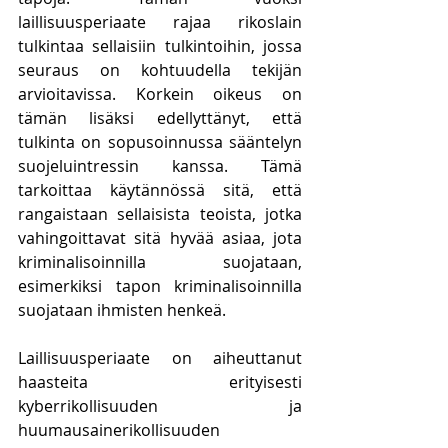
laillisuusperiaate rajaa rikoslain 
tulkintaa sellaisiin tulkintoihin, jossa 
seuraus on kohtuudella tekijän 
arvioitavissa. Korkein oikeus on 
tämän lisäksi edellyttänyt, että 
tulkinta on sopusoinnussa sääntelyn 
suojeluintressin kanssa. Tämä 
tarkoittaa käytännössä sitä, että 
rangaistaan sellaisista teoista, jotka 
vahingoittavat sitä hyvää asiaa, jota 
kriminalisoinnilla suojataan, 
esimerkiksi tapon kriminalisoinnilla 
suojataan ihmisten henkeä. 
Laillisuusperiaate on aiheuttanut 
haasteita erityisesti 
kyberrikollisuuden ja 
huumausainerikollisuuden 