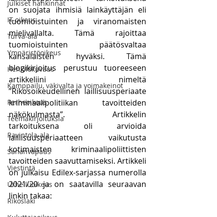
Julkiset hankinnat
on suojata ihmisiä lainkäyttäjän eli 
IT-oikeus
tuomioistuinten ja viranomaisten 
mielivallalta. Tämä rajoittaa 
Turva-ala
tuomioistuinten päätösvaltaa 
Ympäristöoikeus
kansalaisten hyväksi. Tämä 
blogikirjoitus perustuu tuoreeseen 
Henkilökuvaus
artikkeliini nimeltä 
Kamppailu, väkivalta ja voimakeinot
”Rikosoikeudellinen laillisuusperiaate 
Perheoikeus
kriminaalipolitiikan tavoitteiden 
näkökulmasta”. Artikkelin 
Teemakirjoituksia
tarkoituksena oli arvioida 
Ravintola-ala
laillisuusperiaatteen vaikutusta 
kotimaisten kriminaalipoliittisten 
Sananvapaus
tavoitteiden saavuttamiseksi. Artikkeli 
Viestintä
on julkaisu Edilex-sarjassa numerolla 
2021/20 ja on saatavilla seuraavan 
Urheiluoikeus
linkin takaa:
Rikoslaki