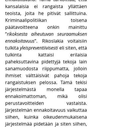
kansalaisia ei rangaista yllättäen 
teoista, joita he pitivät sallittuina. 
Kriminaalipolitiikan toisena 
päätavoitteena onkin mainittu 
”
rikoksesta aiheutuvan seuraamuksen 
ennakoitavuus
”. Rikoslakia voitaisiin 
tulkita 
yleispreventiivisesti
 eli siten, että 
tulkinta kattaisi erilaisia 
paheksuttavina pidettyjä tekoja lain 
sanamuodosta riippumatta, jolloin 
ihmiset välttäisivät pahoja tekoja 
rangaistuksen pelossa. Tämä tekisi 
järjestelmästä monella tapaa 
ennakoimattoman, mikä olisi 
perustavoitteiden vastaista. 
Järjestelmän ennakoitavuus vaikuttaa 
siihen, kuinka oikeudenmukaisena 
järjestelmää pidetään ja siten siihen, 