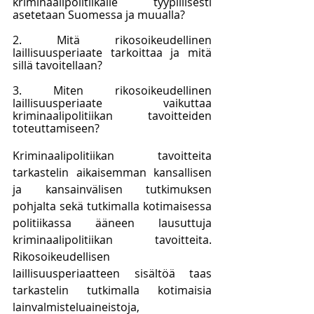
kriminaalipolitiikalle tyypillisesti 
asetetaan Suomessa ja muualla?
2. Mitä rikosoikeudellinen 
laillisuusperiaate tarkoittaa ja mitä 
sillä tavoitellaan?
3. Miten rikosoikeudellinen 
laillisuusperiaate vaikuttaa 
kriminaalipolitiikan tavoitteiden 
toteuttamiseen?
Kriminaalipolitiikan tavoitteita 
tarkastelin aikaisemman kansallisen 
ja kansainvälisen tutkimuksen 
pohjalta sekä tutkimalla kotimaisessa 
politiikassa ääneen lausuttuja 
kriminaalipolitiikan tavoitteita. 
Rikosoikeudellisen 
laillisuusperiaatteen sisältöä taas 
tarkastelin tutkimalla kotimaisia 
lainvalmisteluaineistoja, 