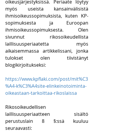
oikeusjärjestyksissä. Periaate löytyy 
myös useista kansainvälisistä 
ihmisoikeussopimuksista, kuten KP-
sopimuksesta ja Euroopan 
ihmisoikeussopimuksesta. Olen 
sivunnut rikosoikeudellista 
laillisuusperiaatetta myös 
aikaisemmassa artikkelissani, jonka 
tulokset olen tiivistänyt 
blogikirjoitukseksi:
https://www.kpflaki.com/post/mit%C3
%A4-k%C3%A4site-elinkeinotoiminta-
oikeastaan-tarkoittaa-rikoslaissa
Rikosoikeudellisen 
laillisuusperiaatteen sisältö 
perustuslain 8 §:ssä kuuluu 
seuraavasti: