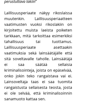
perustuttava lakiin
”
Laillisuusperiaate näkyy rikoslaissa 
muutenkin. Laillisuusperiaatteen 
vaatimusten vuoksi rikoslakiin on 
kirjoitettu muista laeista poiketen 
tarkkaan, mitä tarkoittaa esimerkiksi 
tahallisuus tai tuottamus. 
Laillisuusperiaate asettaakin 
vaatimuksia sekä lainsäätäjälle että 
sitä soveltavalle taholle. Lainsäätäjä 
ei saa säätää sellaisia 
kriminalisointeja, joista on epäselvää, 
onko jokin teko rangaistava vai ei. 
Lainsoveltaja taas ei saa tuomita 
rangaistusta sellaisesta teosta, josta 
ei ole selvää, että kriminalisoinnin 
sanamuoto kattaa sen. 