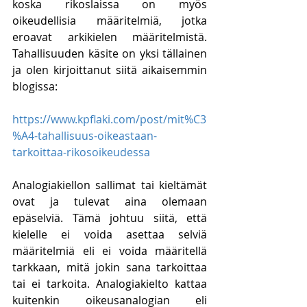
koska rikoslaissa on myös 
oikeudellisia määritelmiä, jotka 
eroavat arkikielen määritelmistä. 
Tahallisuuden käsite on yksi tällainen 
ja olen kirjoittanut siitä aikaisemmin 
blogissa:
https://www.kpflaki.com/post/mit%C3
%A4-tahallisuus-oikeastaan-
tarkoittaa-rikosoikeudessa
Analogiakiellon sallimat tai kieltämät 
ovat ja tulevat aina olemaan 
epäselviä. Tämä johtuu siitä, että 
kielelle ei voida asettaa selviä 
määritelmiä eli ei voida määritellä 
tarkkaan, mitä jokin sana tarkoittaa 
tai ei tarkoita. Analogiakielto kattaa 
kuitenkin oikeusanalogian eli 