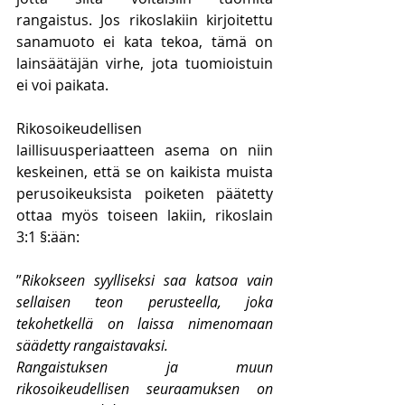
rangaistus. Jos rikoslakiin kirjoitettu 
sanamuoto ei kata tekoa, tämä on 
lainsäätäjän virhe, jota tuomioistuin 
ei voi paikata. 
Rikosoikeudellisen 
laillisuusperiaatteen asema on niin 
keskeinen, että se on kaikista muista 
perusoikeuksista poiketen päätetty 
ottaa myös toiseen lakiin, rikoslain 
3:1 §:ään:
”
Rikokseen syylliseksi saa katsoa vain 
sellaisen teon perusteella, joka 
tekohetkellä on laissa nimenomaan 
säädetty rangaistavaksi.
Rangaistuksen ja muun 
rikosoikeudellisen seuraamuksen on 