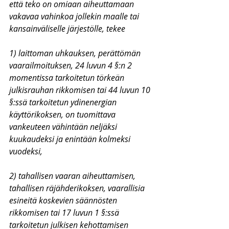
että teko on omiaan aiheuttamaan 
vakavaa vahinkoa jollekin maalle tai 
kansainväliselle järjestölle, tekee
1) laittoman uhkauksen, perättömän 
vaarailmoituksen, 24 luvun 4 §:n 2 
momentissa tarkoitetun törkeän 
julkisrauhan rikkomisen tai 44 luvun 10 
§:ssä tarkoitetun ydinenergian 
käyttörikoksen, on tuomittava 
vankeuteen vähintään neljäksi 
kuukaudeksi ja enintään kolmeksi 
vuodeksi,
2) tahallisen vaaran aiheuttamisen, 
tahallisen räjähderikoksen, vaarallisia 
esineitä koskevien säännösten 
rikkomisen tai 17 luvun 1 §:ssä 
tarkoitetun julkisen kehottamisen 