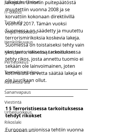
Julkiset hankinnat
lakejaan. Unionin puitepäätöstä 
muutettiin vuonna 2008 ja se 
IT-oikeus
korvattiin kokonaan direktiivillä 
Turva-ala
vuonna 2017. Tämän vuoksi 
Suomessa on säädetty ja muutettu 
Ympäristöoikeus
terrorismirikoksia koskevia lakeja. 
Henkilökuvaus
Suomessa on toistaiseksi tehty vain 
yksi terroristisessa tarkoituksessa 
Kamppailu, väkivalta ja voimakeinot
tehty rikos, josta annettu tuomio ei 
Perheoikeus
sekään ole lainvoimainen, joten 
Teemakirjoituksia
kotimaista tarvetta säätää lakeja ei 
ole juurikaan ollut.
Ravintola-ala
________________________________________
Sananvapaus
_________________________________
Viestintä
1 § Terroristisessa tarkoituksessa 
Urheiluoikeus
tehdyt rikokset
Rikoslaki
Euroopan unionissa tehtiin vuonna 