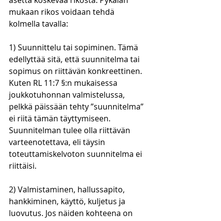
asetta koskevaa rikosta. Pykälän 
mukaan rikos voidaan tehdä 
kolmella tavalla:
1) Suunnittelu tai sopiminen. Tämä 
edellyttää sitä, että suunnitelma tai 
sopimus on riittävän konkreettinen. 
Kuten RL 11:7 §:n mukaisessa 
joukkotuhonnan valmistelussa, 
pelkkä päissään tehty ”suunnitelma” 
ei riitä tämän täyttymiseen. 
Suunnitelman tulee olla riittävän 
varteenotettava, eli täysin 
toteuttamiskelvoton suunnitelma ei 
riittäisi. 
2) Valmistaminen, hallussapito, 
hankkiminen, käyttö, kuljetus ja 
luovutus. Jos näiden kohteena on 