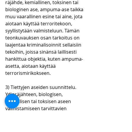
räjähde, kemiallinen, toksinen tai 
biologinen ase, ampuma-ase taikka 
muu vaarallinen esine tai aine, jota 
aiotaan käyttää terroritekoon, 
syyllistytään valmisteluun. Tämän 
teonkuvauksen osan tarkoitus on 
laajentaa kriminalisoinnit sellaisiin 
tekoihin, joissa sinänsä laillisesti 
hankittua objektia, kuten ampuma-
asetta, aiotaan käyttää 
terrorismirikokseen. 
3) Tiettyjen aseiden suunnittelu. 
Ydinräjähteen, biologisen, 
kemiallisen tai toksisen aseen 
valmistamiseen tarvittavien 
laitteiden, aineiden tai 
valmistusohjeiden hankkiminen on 
rangaistavaa, jos se tapahtuu 