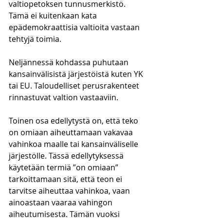
valtiopetoksen tunnusmerkistö. 
Tämä ei kuitenkaan kata 
epädemokraattisia valtioita vastaan 
tehtyjä toimia. 
Neljännessä kohdassa puhutaan 
kansainvälisistä järjestöistä kuten YK 
tai EU. Taloudelliset perusrakenteet 
rinnastuvat valtion vastaaviin. 
Toinen osa edellytystä on, että teko 
on omiaan aiheuttamaan vakavaa 
vahinkoa maalle tai kansainväliselle 
järjestölle. Tässä edellytyksessä 
käytetään termiä ”on omiaan” 
tarkoittamaan sitä, että teon ei 
tarvitse aiheuttaa vahinkoa, vaan 
ainoastaan vaaraa vahingon 
aiheutumisesta. Tämän vuoksi 