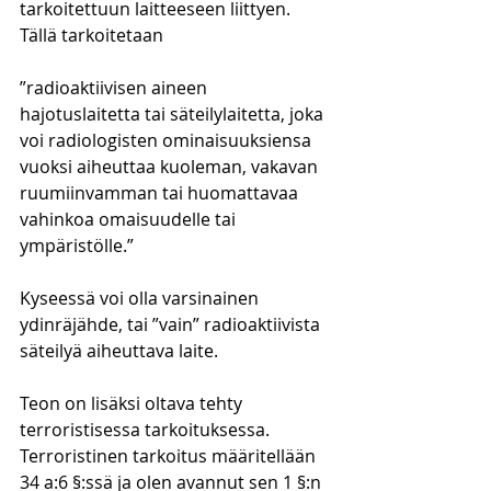
tarkoitettuun laitteeseen liittyen. 
Tällä tarkoitetaan
”radioaktiivisen aineen 
hajotuslaitetta tai säteilylaitetta, joka 
voi radiologisten ominaisuuksiensa 
vuoksi aiheuttaa kuoleman, vakavan 
ruumiinvamman tai huomattavaa 
vahinkoa omaisuudelle tai 
ympäristölle.”
Kyseessä voi olla varsinainen 
ydinräjähde, tai ”vain” radioaktiivista 
säteilyä aiheuttava laite. 
Teon on lisäksi oltava tehty 
terroristisessa tarkoituksessa. 
Terroristinen tarkoitus määritellään 
34 a:6 §:ssä ja olen avannut sen 1 §:n 