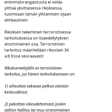
enimmäisrangaistusta ei voida 
ylittää yksittäisessä rikoksessa, 
tuomitaan tämän ylittämisen sijaan 
elinkautinen. 
Rikoksen tekeminen terroristisessa 
tarkoituksessa on lisäedellytyksen 
ensimmäinen osa. Terroristinen 
tarkoitus määritellään rikoslain 34 
a:6 §:ssä seuraavasti:
Rikoksentekijällä on terroristinen 
tarkoitus, jos hänen tarkoituksenaan on:
1) aiheuttaa vakavaa pelkoa väestön 
keskuudessa;
2) pakottaa oikeudettomasti jonkin 
valtion hallitus tai muu viranomainen 