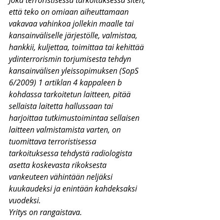
Joka terroristisessa tarkoituksessa siten, 
että teko on omiaan aiheuttamaan 
vakavaa vahinkoa jollekin maalle tai 
kansainväliselle järjestölle, valmistaa, 
hankkii, kuljettaa, toimittaa tai kehittää 
ydinterrorismin torjumisesta tehdyn 
kansainvälisen yleissopimuksen (SopS 
6/2009) 1 artiklan 4 kappaleen b 
kohdassa tarkoitetun laitteen, pitää 
sellaista laitetta hallussaan tai 
harjoittaa tutkimustoimintaa sellaisen 
laitteen valmistamista varten, on 
tuomittava terroristisessa 
tarkoituksessa tehdystä radiologista 
asetta koskevasta rikoksesta 
vankeuteen vähintään neljäksi 
kuukaudeksi ja enintään kahdeksaksi 
vuodeksi.
Yritys on rangaistava.