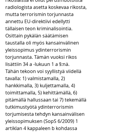
rikoslaissa ei ollut perusmuotoista 
radiologista asetta koskevaa rikosta, 
mutta terrorismin torjunnasta 
annettu EU-direktiivi edellytti 
tällaisen teon kriminalisointia. 
Osittain pykälän säätämisen 
taustalla oli myös kansainvälinen 
yleissopimus ydinterrorismin 
torjunnasta. Tämän vuoksi rikos 
lisättiin 34 a -lukuun 1 a §:nä.
Tähän tekoon voi syyllistyä viidellä 
tavalla: 1) valmistamalla, 2) 
hankkimalla, 3) kuljettamalla, 4) 
toimittamalla, 5) kehittämällä, 6) 
pitämällä hallussaan tai 7) tekemällä 
tutkimustyötä ydinterrorismin 
torjumisesta tehdyn kansainvälisen 
yleissopimuksen (SopS 6/2009) 1 
artiklan 4 kappaleen b kohdassa 