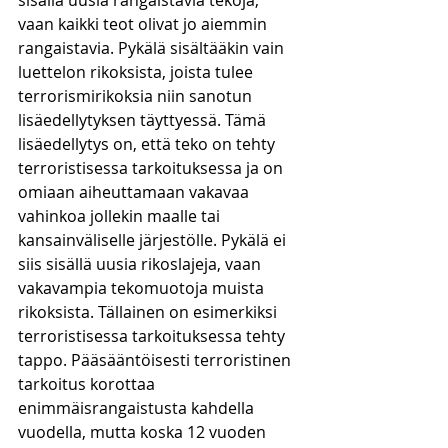
sisällä uusia rangaistavia tekoja, 
vaan kaikki teot olivat jo aiemmin 
rangaistavia. Pykälä sisältääkin vain 
luettelon rikoksista, joista tulee 
terrorismirikoksia niin sanotun 
lisäedellytyksen täyttyessä. Tämä 
lisäedellytys on, että teko on tehty 
terroristisessa tarkoituksessa ja on 
omiaan aiheuttamaan vakavaa 
vahinkoa jollekin maalle tai 
kansainväliselle järjestölle. Pykälä ei 
siis sisällä uusia rikoslajeja, vaan 
vakavampia tekomuotoja muista 
rikoksista. Tällainen on esimerkiksi 
terroristisessa tarkoituksessa tehty 
tappo. Pääsääntöisesti terroristinen 
tarkoitus korottaa 
enimmäisrangaistusta kahdella 
vuodella, mutta koska 12 vuoden 