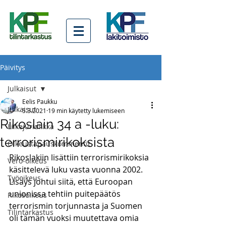
Päivitys
Julkaisut
Eelis Paukku
Julkaisut
5.3.2021
19 min käytetty lukemiseen
Rikoslain 34 a -luku:
Liikejuridiikka
terrorismirikoksista
Oikeustapauskommentit
Rikoslakiin lisättiin terrorismirikoksia 
Vero-oikeus
käsittelevä luku vasta vuonna 2002. 
Työoikeus
Lisäys johtui siitä, että Euroopan 
unionissa tehtiin puitepäätös 
Rikosoikeus
terrorismin torjunnasta ja Suomen 
Tilintarkastus
oli tämän vuoksi muutettava omia 