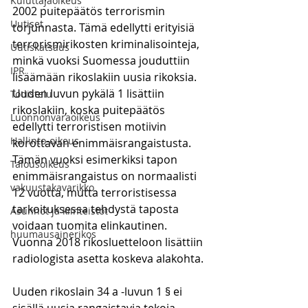
Kuluttajaoikeus
2002 puitepäätös terrorismin 
Uutiset
torjunnasta. Tämä edellytti erityisiä 
terrorismirikosten kriminalisointeja, 
Uutiskatsaus
minkä vuoksi Suomessa jouduttiin 
IPR
lisäämään rikoslakiin uusia rikoksia. 
Uuden luvun pykälä 1 lisättiin 
Todistelu
rikoslakiin, koska puitepäätös 
Luonnonvaraoikeus
edellytti terroristisen motiivin 
Hallinto-oikeus
korottavan enimmäisrangaistusta. 
Tämän vuoksi esimerkiksi tapon 
Talousoikeus
enimmäisrangaistus on normaalisti 
vakuustakavarikko
12 vuotta, mutta terroristisessa 
tarkoituksessa tehdystä taposta 
Asunnot ja kiinteistöt
voidaan tuomita elinkautinen. 
huumausainerikos
Vuonna 2018 rikosluetteloon lisättiin 
radiologista asetta koskeva alakohta. 
Uuden rikoslain 34 a -luvun 1 § ei 