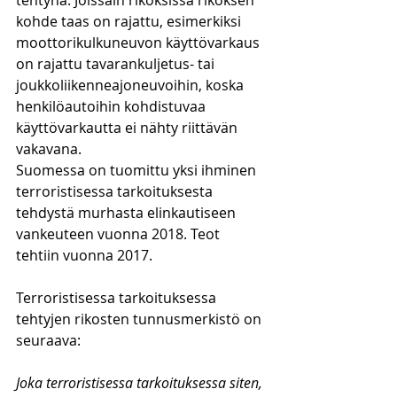
tehtynä. Joissain rikoksissa rikoksen 
kohde taas on rajattu, esimerkiksi 
moottorikulkuneuvon käyttövarkaus 
on rajattu tavarankuljetus- tai 
joukkoliikenneajoneuvoihin, koska 
henkilöautoihin kohdistuvaa 
käyttövarkautta ei nähty riittävän 
vakavana. 
Suomessa on tuomittu yksi ihminen 
terroristisessa tarkoituksesta 
tehdystä murhasta elinkautiseen 
vankeuteen vuonna 2018. Teot 
tehtiin vuonna 2017.
Terroristisessa tarkoituksessa 
tehtyjen rikosten tunnusmerkistö on 
seuraava:
Joka terroristisessa tarkoituksessa siten, 