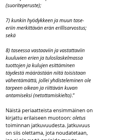
(suoriteperuste);
7) kunkin hyödykkeen ja muun tase-
eriin merkittävän erän erillisarvostus; 
sekä
8) taseessa vastaaviin ja vastattaviin 
kuuluvien erien ja tuloslaskelmassa 
tuottojen ja kulujen esittäminen 
täydestä määrästään niitä toisistaan 
vähentämättä, jollei yhdisteleminen ole 
tarpeen oikean ja riittävän kuvan 
antamiseksi (netottamiskielto)
.”
Näistä periaatteista ensimmäinen on 
kirjattu erilaiseen muotoon: 
oletus 
toiminnan jatkuvuudesta. Jatkuvuus 
on siis olettama, jota noudatetaan, 