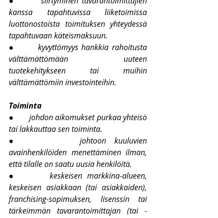
●       
siirtyminen tavarantoimittajien 
kanssa tapahtuvissa liiketoimissa 
luottonostoista toimituksen yhteydessä 
tapahtuvaan käteismaksuun.
●       
kyvyttömyys hankkia rahoitusta 
välttämättömään uuteen 
tuotekehitykseen tai muihin 
välttämättömiin investointeihin.
Toiminta
●       
johdon aikomukset purkaa yhteisö 
tai lakkauttaa sen toiminta.
●       
johtoon kuuluvien 
avainhenkilöiden menettäminen ilman, 
että tilalle on saatu uusia henkilöitä.
●       
keskeisen markkina-alueen, 
keskeisen asiakkaan (tai asiakkaiden), 
franchising-sopimuksen, lisenssin tai 
tärkeimmän tavarantoimittajan (tai -