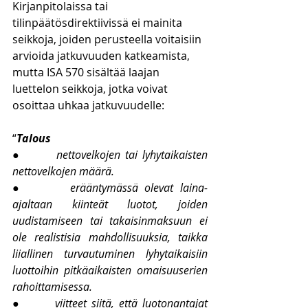
Kirjanpitolaissa tai 
tilinpäätösdirektiivissä ei mainita 
seikkoja, joiden perusteella voitaisiin 
arvioida jatkuvuuden katkeamista, 
mutta ISA 570 sisältää laajan 
luettelon seikkoja, jotka voivat 
osoittaa uhkaa jatkuvuudelle:
“
Talous
●       
nettovelkojen tai lyhytaikaisten 
nettovelkojen määrä.
●       
erääntymässä olevat laina-
ajaltaan kiinteät luotot, joiden 
uudistamiseen tai takaisinmaksuun ei 
ole realistisia mahdollisuuksia, taikka 
liiallinen turvautuminen lyhytaikaisiin 
luottoihin pitkäaikaisten omaisuuserien 
rahoittamisessa.
●       
viitteet siitä, että luotonantajat 