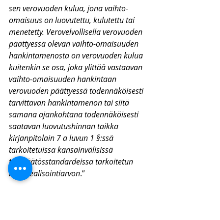
sen verovuoden kulua, jona vaihto-
omaisuus on luovutettu, kulutettu tai 
menetetty. Verovelvollisella verovuoden 
päättyessä olevan vaihto-omaisuuden 
hankintamenosta on verovuoden kulua 
kuitenkin se osa, joka ylittää vastaavan 
vaihto-omaisuuden hankintaan 
verovuoden päättyessä todennäköisesti 
tarvittavan hankintamenon tai siitä 
samana ajankohtana todennäköisesti 
saatavan luovutushinnan taikka 
kirjanpitolain 7 a luvun 1 §:ssä 
tarkoitetuissa kansainvälisissä 
tilinpäätösstandardeissa tarkoitetun 
nettorealisointiarvon
.”
Kaikki nämä sisältävät pääasiassa 
samat säännöt kuin kirjanpitolaissa. 