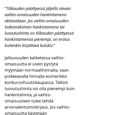
”
Tilikauden päättyessä jäljellä olevan 
vaihto-omaisuuden hankintameno 
aktivoidaan. Jos vaihto-omaisuuden 
todennäköinen hankintameno tai 
luovutushinta on tilikauden päättyessä 
hankintamenoa pienempi, on erotus 
kuitenkin kirjattava kuluksi
.”
Jatkuvuuden katketessa vaihto-
omaisuutta ei usein pystytä 
myymään normaalihinnalla, vaan 
poikkeavalla hinnalla esimerkiksi 
konkurssihuutokaupassa. Tällöin 
luovutushinta voi olla pienempi kuin 
hankintahinta, ja vaihto-
omaisuuteen tulee tehdä 
arvonalentumiskirjaus. Jos vaihto-
omaisuutta käytetään 