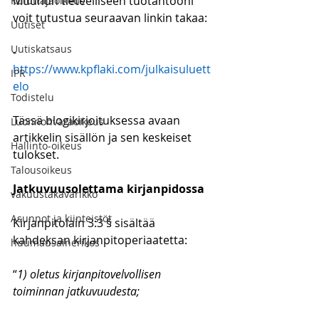
Muuhun tieteelliseen tuotantooni 
Kuluttajaoikeus
voit tutustua seuraavan linkin takaa:
Uutiset
Uutiskatsaus
-        
https://www.kpflaki.com/julkaisuluett
IPR
elo
Todistelu
Tässä blogikirjoituksessa avaan 
Luonnonvaraoikeus
artikkelin sisällön ja sen keskeiset 
Hallinto-oikeus
tulokset.
Talousoikeus
Jatkuvuusolettama kirjanpidossa
vakuustakavarikko
Asunnot ja kiinteistöt
Kirjanpitolain 3:3 § sisältää 
kahdeksan kirjanpitoperiaatetta:
huumausainerikos
“
1) oletus kirjanpitovelvollisen 
toiminnan jatkuvuudesta;