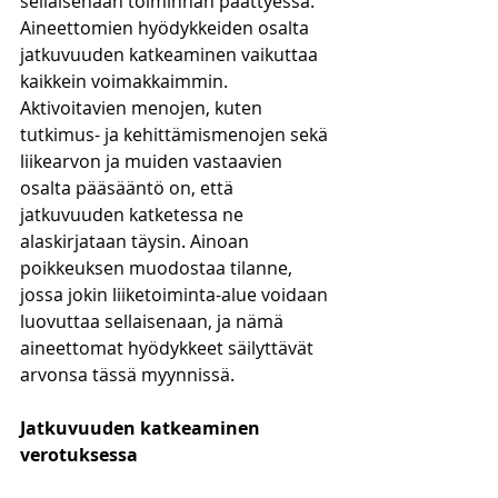
sellaisenaan toiminnan päättyessä. 
Aineettomien hyödykkeiden osalta 
jatkuvuuden katkeaminen vaikuttaa 
kaikkein voimakkaimmin. 
Aktivoitavien menojen, kuten 
tutkimus- ja kehittämismenojen sekä 
liikearvon ja muiden vastaavien 
osalta pääsääntö on, että 
jatkuvuuden katketessa ne 
alaskirjataan täysin. Ainoan 
poikkeuksen muodostaa tilanne, 
jossa jokin liiketoiminta-alue voidaan 
luovuttaa sellaisenaan, ja nämä 
aineettomat hyödykkeet säilyttävät 
arvonsa tässä myynnissä. 
Jatkuvuuden katkeaminen 
verotuksessa