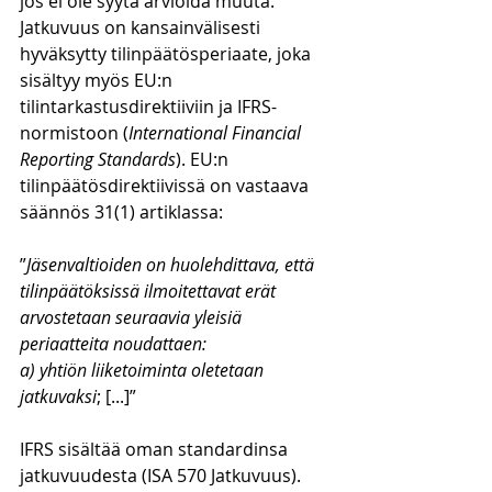
jos ei ole syytä arvioida muuta. 
Jatkuvuus on kansainvälisesti 
hyväksytty tilinpäätösperiaate, joka 
sisältyy myös EU:n 
tilintarkastusdirektiiviin ja IFRS-
normistoon (
International Financial 
Reporting Standards
). EU:n 
tilinpäätösdirektiivissä on vastaava 
säännös 31(1) artiklassa:
”
Jäsenvaltioiden on huolehdittava, että 
tilinpäätöksissä ilmoitettavat erät 
arvostetaan seuraavia yleisiä 
periaatteita noudattaen:
a) yhtiön liiketoiminta oletetaan 
jatkuvaksi
; [...]”
IFRS sisältää oman standardinsa 
jatkuvuudesta (ISA 570 Jatkuvuus). 