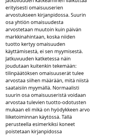
Jatkuvuuden katkeaminen vaikuttaa 
erityisesti omaisuuserien 
arvostukseen kirjanpidossa. Suurin 
osa yhtiön omaisuudesta 
arvostetaan muutoin kuin päivän 
markkinahintaan, koska niiden 
tuotto kertyy omaisuuden 
käyttämisestä, ei sen myymisestä. 
Jatkuvuuden katketessa näin 
joudutaan kuitenkin tekemään: 
tilinpäätöksen omaisuuserät tulee 
arvostaa siihen määrään, mitä niistä 
saataisiin myymällä. Normaalisti 
suurin osa omaisuuseristä voidaan 
arvostaa tulevien tuotto-odotusten 
mukaan eli mikä on hyödykkeen arvo 
liiketoiminnan käytössä. Tällä 
perusteella esimerkiksi koneet 
poistetaan kirjanpidossa 