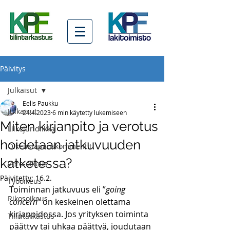
Päivitys
Julkaisut
Eelis Paukku
Julkaisut
24.4.2023
6 min käytetty lukemiseen
Miten kirjanpito ja verotus
Liikejuridiikka
hoidetaan jatkuvuuden
Oikeustapauskommentit
katketessa?
Vero-oikeus
Päivitetty:
16.2.
Työoikeus
Toiminnan jatkuvuus eli ”
going 
Rikosoikeus
concern
” on keskeinen olettama 
kirjanpidossa. Jos yrityksen toiminta 
Tilintarkastus
päättyy tai uhkaa päättyä, joudutaan 