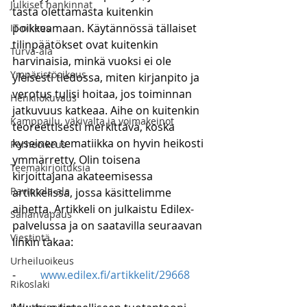
Julkiset hankinnat
tästä olettamasta kuitenkin 
poikkeamaan. Käytännössä tällaiset 
IT-oikeus
tilinpäätökset ovat kuitenkin 
Turva-ala
harvinaisia, minkä vuoksi ei ole 
Ympäristöoikeus
yleisesti tiedossa, miten kirjanpito ja 
verotus tulisi hoitaa, jos toiminnan 
Henkilökuvaus
jatkuvuus katkeaa. Aihe on kuitenkin 
Kamppailu, väkivalta ja voimakeinot
teoreettisesti merkittävä, koska 
kyseinen tematiikka on hyvin heikosti 
Perheoikeus
ymmärretty. Olin toisena 
Teemakirjoituksia
kirjoittajana akateemisessa 
Ravintola-ala
artikkelissa, jossa käsittelimme 
aihetta. Artikkeli on julkaistu Edilex-
Sananvapaus
palvelussa ja on saatavilla seuraavan 
Viestintä
linkin takaa:
Urheiluoikeus
-         
www.edilex.fi/artikkelit/29668
Rikoslaki