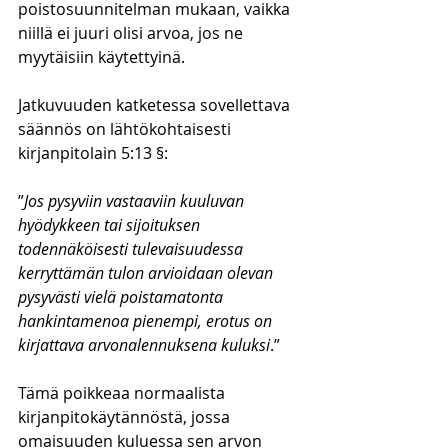
poistosuunnitelman mukaan, vaikka 
niillä ei juuri olisi arvoa, jos ne 
myytäisiin käytettyinä. 
Jatkuvuuden katketessa sovellettava 
säännös on lähtökohtaisesti 
kirjanpitolain 5:13 §:
”
Jos pysyviin vastaaviin kuuluvan 
hyödykkeen tai sijoituksen 
todennäköisesti tulevaisuudessa 
kerryttämän tulon arvioidaan olevan 
pysyvästi vielä poistamatonta 
hankintamenoa pienempi, erotus on 
kirjattava arvonalennuksena kuluksi
.”
Tämä poikkeaa normaalista 
kirjanpitokäytännöstä, jossa 
omaisuuden kuluessa sen arvon 