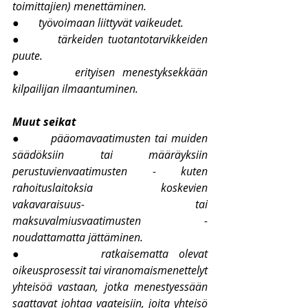
toimittajien) menettäminen.
●       
työvoimaan liittyvät vaikeudet.
●       
tärkeiden tuotantotarvikkeiden 
puute.
●       
erityisen menestyksekkään 
kilpailijan ilmaantuminen.
Muut seikat
●       
pääomavaatimusten tai muiden 
säädöksiin tai määräyksiin 
perustuvienvaatimusten - kuten 
rahoituslaitoksia koskevien 
vakavaraisuus- tai 
maksuvalmiusvaatimusten - 
noudattamatta jättäminen.
●       
ratkaisematta olevat 
oikeusprosessit tai viranomaismenettelyt 
yhteisöä vastaan, jotka menestyessään 
saattavat johtaa vaateisiin, joita yhteisö 