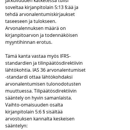
jatkuvuuden katketessa tulisi 
soveltaa kirjanpitolain 5:13 §:ää ja 
tehdä arvonalentumiskirjaukset 
taseeseen ja tulokseen. 
Arvonalennuksen määrä on 
kirjanpitoarvon ja todennäköisen 
myyntihinnan erotus. 
Tämä kanta vastaa myös IFRS-
standardien ja tilinpäätösdirektiivin 
lähtökohtia. IAS 36 arvonalentumiset 
-standardi ottaa lähtökohdaksi 
arvonalentumisen tulonodotusten 
muuttuessa. Tilipäätösdirektiivin 
sääntely on hyvin samanlaista. 
Vaihto-omaisuuden osalta 
kirjanpitolain 5:6 § sisältää 
arvostuksen kannalta keskeisen 
sääntelyn: