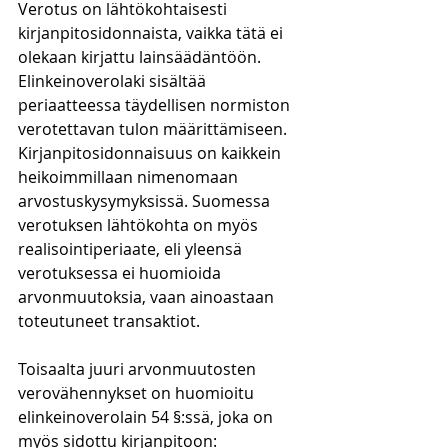
Verotus on lähtökohtaisesti 
kirjanpitosidonnaista, vaikka tätä ei 
olekaan kirjattu lainsäädäntöön. 
Elinkeinoverolaki sisältää 
periaatteessa täydellisen normiston 
verotettavan tulon määrittämiseen. 
Kirjanpitosidonnaisuus on kaikkein 
heikoimmillaan nimenomaan 
arvostuskysymyksissä. Suomessa 
verotuksen lähtökohta on myös 
realisointiperiaate, eli yleensä 
verotuksessa ei huomioida 
arvonmuutoksia, vaan ainoastaan 
toteutuneet transaktiot. 
Toisaalta juuri arvonmuutosten 
verovähennykset on huomioitu 
elinkeinoverolain 54 §:ssä, joka on 
myös sidottu kirjanpitoon: