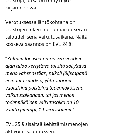
poistoja, jotka on tehty myös 
kirjanpidossa. 
Verotuksessa lähtökohtana on 
poistojen tekeminen omaisuuserän 
taloudellisena vaikutusaikana. Näitä 
koskeva säännös on EVL 24 §:
”
Kolmen tai useamman verovuoden 
ajan tuloa kerryttävä tai sitä säilyttävä 
meno vähennetään, mikäli jäljempänä 
ei muuta säädetä, yhtä suurina 
vuotuisina poistoina todennäköisenä 
vaikutusaikanaan, tai jos menon 
todennäköinen vaikutusaika on 10 
vuotta pitempi, 10 verovuotena
.”
EVL 25 § sisältää kehittämismenojen 
aktivointisäännöksen: