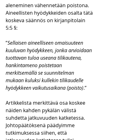
aleneminen vähennetään poistona. 
Aineellisten hyödykkeiden osalta tätä 
koskeva säännös on kirjanpitolain 
5:5 §:
”
Sellaisen aineelliseen omaisuuteen 
kuuluvan hyödykkeen, jonka arvioidaan 
tuottavan tuloa useana tilikautena, 
hankintameno poistetaan 
merkitsemällä se suunnitelman 
mukaan kuluksi kullekin tilikaudelle 
hyödykkeen vaikutusaikana (poisto)
.”
Artikkelista merkittävä osa koskee 
näiden kahden pykälän välistä 
suhdetta jatkuvuuden katketessa. 
Johtopäätöksenä päädyimme 
tutkimuksessa siihen, että 