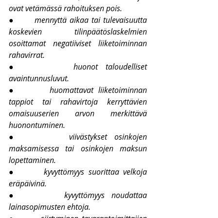
ovat vetämässä rahoituksen pois.
●       
mennyttä aikaa tai tulevaisuutta 
koskevien tilinpäätöslaskelmien 
osoittamat negatiiviset liiketoiminnan 
rahavirrat.
●       
huonot taloudelliset 
avaintunnusluvut.
●       
huomattavat liiketoiminnan 
tappiot tai rahavirtoja kerryttävien 
omaisuuserien arvon merkittävä 
huonontuminen.
●       
viivästykset osinkojen 
maksamisessa tai osinkojen maksun 
lopettaminen.
●       
kyvyttömyys suorittaa velkoja 
eräpäivinä.
●       
kyvyttömyys noudattaa 
lainasopimusten ehtoja.