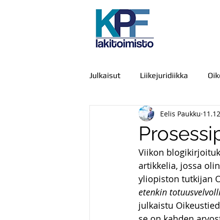
Julkaisut
Liikejuridiikka
Oi
Eelis Paukku
11.1
Julkiset hankinnat
IT-oike
Prosessi
Viikon blogikirjoitu
Kamppailu, väkivalta ja voimak
artikkelia, jossa oli
yliopiston tutkijan
etenkin totuusvelvol
Viestintä
Urheiluoikeus
julkaistu Oikeustied
se on kahden arvost