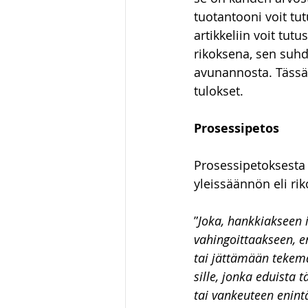
tuotantooni voit tut
Luonnonvaraoikeus
Hallin
artikkeliin voit tutu
rikoksena, sen suhd
avunannosta. Tässä b
huumausainerikos
tulokset. 
Prosessipetos
Prosessipetoksesta 
yleissäännön eli riko
”
Joka, hankkiakseen i
vahingoittaakseen, e
tai jättämään tekemät
sille, jonka eduista
tai vankeuteen enint