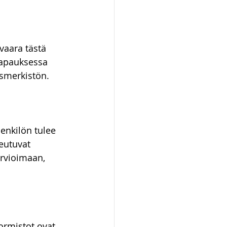
vaara tästä 
tapauksessa 
smerkistön. 
enkilön tulee 
eutuvat 
arvioimaan, 
rmistot ovat 