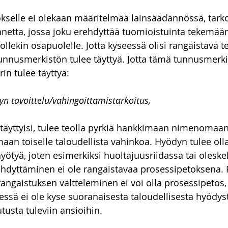
kselle ei olekaan määritelmää lainsäädännössä, tarkoi
lannetta, jossa joku erehdyttää tuomioistuinta tekemää
ollekin osapuolelle. Jotta kyseessä olisi rangaistava te
nnusmerkistön tulee täyttyä. Jotta tämä tunnusmerkist
rin tulee täyttyä:
yn tavoittelu/vahingoittamistarkoitus,
 täyttyisi, tulee teolla pyrkiä hankkimaan nimenomaan 
maan toiselle taloudellista vahinkoa. Hyödyn tulee oll
yötyä, joten esimerkiksi huoltajuusriidassa tai oleske
hdyttäminen ei ole rangaistavaa prosessipetoksena. P
gaistuksen vältteleminen ei voi olla prosessipetos,
ä ei ole kyse suoranaisesta taloudellisesta hyödystä,
utusta tuleviin ansioihin. 