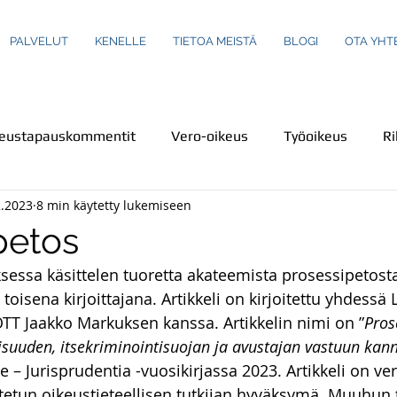
PALVELUT
KENELLE
TIETOA MEISTÄ
BLOGI
OTA YHT
keustapauskommentit
Vero-oikeus
Työoikeus
Ri
2.2023
8 min käytetty lukemiseen
us
Turva-ala
Ympäristöoikeus
Henkilökuvaus
petos
ksessa käsittelen tuoretta akateemista prosessipetosta
einot
Perheoikeus
Teemakirjoituksia
Ravintola-
n toisena kirjoittajana. Artikkeli on kirjoitettu yhdessä 
 OTT Jaakko Markuksen kanssa. Artikkelin nimi on ”
Pros
lisuuden, itsekriminointisuojan ja avustajan vastuun kan
Rikoslaki
Kuluttajaoikeus
Uutiset
Uutiskatsa
e – Jurisprudentia -vuosikirjassa 2023. Artikkeli on vert
etun oikeustieteellisen tutkijan hyväksymä. Muuhun t