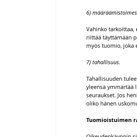
6) määräämistoimest
Vahinko tarkoittaa,
riittää täyttämään
myös tuomio, joka e
7) tahallisuus.
Tahallisuuden tulee 
yleensä ymmärtää la
seuraukset. Jos hen
oliko hänen uskomu
Tuomioistuimen r
Oikeudenkäynnin si