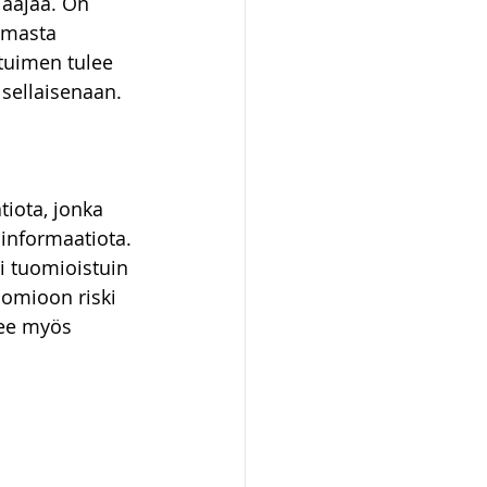
aajaa. On 
omasta 
tuimen tulee 
 sellaisenaan.
iota, jonka 
 informaatiota. 
i tuomioistuin 
uomioon riski 
lee myös 