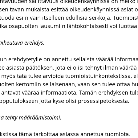
ohtavuuden sallittavuus oikeudenkäynnissä on melko l
leisen tavan mukaista esittää oikeudenkäynnissä asiat 
uoda esiin vain itselleen edullisia seikkoja. Tuomiois
ikä osapuolten lausumiin lähtökohtaisesti voi luottaa
aiheutuva erehdys,
un erehdytetylle on annettu sellaista väärää informaat
e asiasta päätöksen, jota ei olisi tehnyt ilman väärää
myös tätä tulee arvioida tuomioistuinkontekstissa, el
uolten kertomiin sellaisenaan, vaan sen tulee ottaa h
et antavat väärää informaatiota. Tämän erehdyksen tu
opputulokseen jotta kyse olisi prosessipetoksesta. 
sa tehty määräämistoimi,
stissa tämä tarkoittaa asiassa annettua tuomiota.  