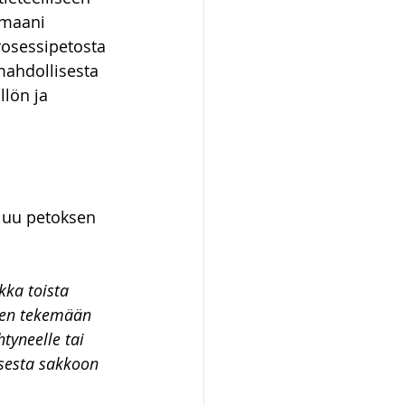
amaani 
ot ja kiinteistöt
osessipetosta 
mahdollisesta 
llön ja 
uluu petoksen 
kka toista 
sen tekemään 
tyneelle tai 
ksesta sakkoon 