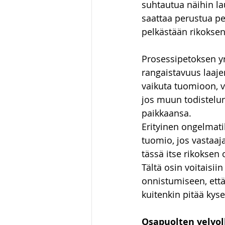
suhtautua näihin la
saattaa perustua pe
pelkästään rikokse
Prosessipetoksen yr
rangaistavuus laajen
vaikuta tuomioon, vo
jos muun todistelun
paikkaansa. 
Erityinen ongelmati
tuomio, jos vastaaj
tässä itse rikoksen
Tältä osin voitaisiin
onnistumiseen, että
kuitenkin pitää kys
Osapuolten velvol