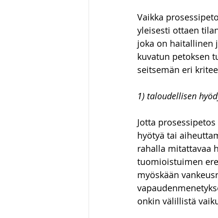
Vaikka prosessipeto
yleisesti ottaen ti
joka on haitallinen j
kuvatun petoksen tu
seitsemän eri kritee
1) taloudellisen hyöd
Jotta prosessipetos
hyötyä tai aiheutta
rahalla mitattavaa h
tuomioistuimen ere
myöskään vankeusran
vapaudenmenetyksess
onkin välillistä vaik