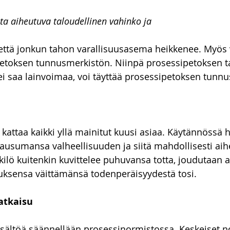
a aiheutuva taloudellinen vahinko ja
 että jonkun tahon varallisuusasema heikkenee. Myös 
 petoksen tunnusmerkistön. Niinpä prosessipetoksen 
i saa lainvoimaa, voi täyttää prosessipetoksen tunnu
kattaa kaikki yllä mainitut kuusi asiaa. Käytännössä h
usumansa valheellisuuden ja siitä mahdollisesti aih
kilö kuitenkin kuvittelee puhuvansa totta, joudutaan 
ksensa väittämänsä todenperäisyydestä tosi. 
atkaisu
sältöä säännellään prosessinormistossa. Keskeiset no