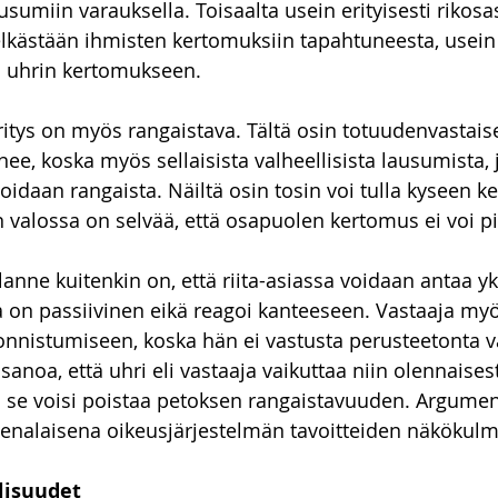
usumiin varauksella. Toisaalta usein erityisesti rikos
lkästään ihmisten kertomuksiin tapahtuneesta, usein
n uhrin kertomukseen. 
itys on myös rangaistava. Tältä osin totuudenvastai
ee, koska myös sellaisista valheellisista lausumista, j
idaan rangaista. Näiltä osin tosin voi tulla kyseen kel
 valossa on selvää, että osapuolen kertomus ei voi pi
lanne kuitenkin on, että riita-asiassa voidaan antaa y
a on passiivinen eikä reagoi kanteeseen. Vastaaja myö
 onnistumiseen, koska hän ei vastusta perusteetonta v
 sanoa, että uhri eli vastaaja vaikuttaa niin olennaises
 se voisi poistaa petoksen rangaistavuuden. Argumen
eenalaisena oikeusjärjestelmän tavoitteiden näkökulm
lisuudet