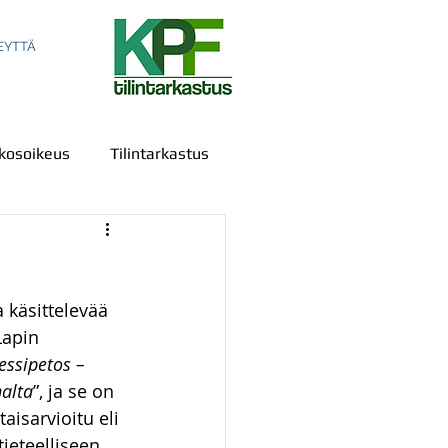
EYTTÄ
kosoikeus
Tilintarkastus
 käsittelevää 
ala
Sananvapaus
Lapin 
essipetos – 
nalta
”, ja se on 
us
IPR
Todistelu
aisarvioitu eli 
ieteelliseen 