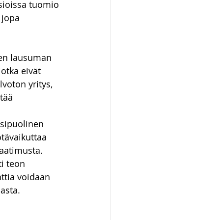
asioissa tuomio 
 jopa 
sen lausuman 
otka eivät 
voton yritys, 
tää 
ksipuolinen 
tävaikuttaa 
aatimusta. 
ti teon 
ttia voidaan 
asta. 