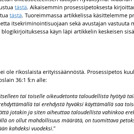
ustua 
tästä
. Aikaisemmin prosessipetoksesta kirjoitt
to-oikeus
Talousoikeus
vakuustakavarikko
Asunn
stua 
tästä
. Tuoreimmassa artikkelissa käsittelemme pr
etta itsekriminointisuojaan sekä avustajan vastuuta 
logikirjoituksessa käyn läpi artikkelin keskeisen sisä
ei ole rikoslaista erityissäännöstä. Prosessipetos ku
slain 36:1 §:n alle:
tselleen tai toiselle oikeudetonta taloudellista hyötyä tai
rehdyttämällä tai erehdystä hyväksi käyttämällä saa toi
tä jotakin ja siten aiheuttaa taloudellista vahinkoa ereh
 tällä on ollut mahdollisuus määrätä, on tuomittava peto
ään kahdeksi vuodeksi
.”