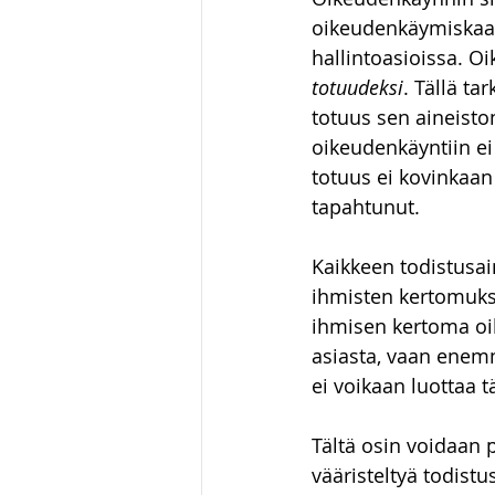
oikeudenkäymiskaari
hallintoasioissa. O
totuudeksi
. Tällä ta
totuus sen aineisto
oikeudenkäyntiin ei
totuus ei kovinkaan 
tapahtunut. 
Kaikkeen todistusain
ihmisten kertomuksi
ihmisen kertoma oik
asiasta, vaan enemm
ei voikaan luottaa t
Tältä osin voidaan 
vääristeltyä todist