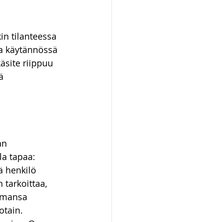
in tilanteessa 
tta käytännössä 
äsite riippuu 
ä 
an 
a tapaa: 
ä henkilö 
 tarkoittaa, 
tamansa 
otain. 