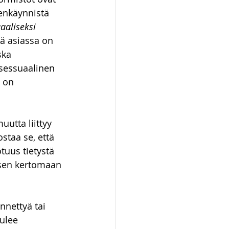
enkäynnistä 
aaliseksi 
kä asiassa on 
ska 
sessuaalinen 
i on 
utta liittyy 
staa se, että 
tuus tietystä 
isen kertomaan 
nnettyä tai 
ulee 