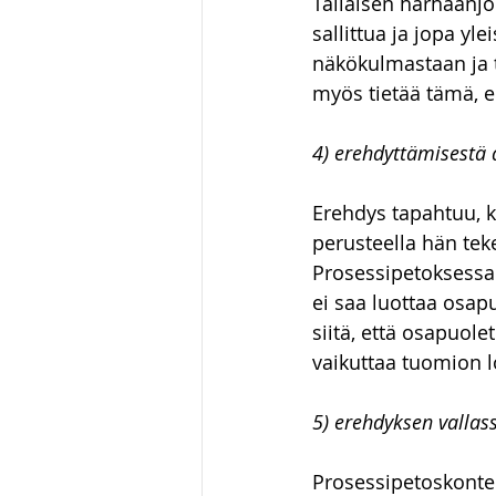
Tällaisen harhaanj
sallittua ja jopa y
näkökulmastaan ja t
myös tietää tämä, e
4) erehdyttämisestä 
Erehdys tapahtuu, k
perusteella hän teke
Prosessipetoksessa 
ei saa luottaa osap
siitä, että osapuol
vaikuttaa tuomion l
5) erehdyksen vallas
Prosessipetoskontek