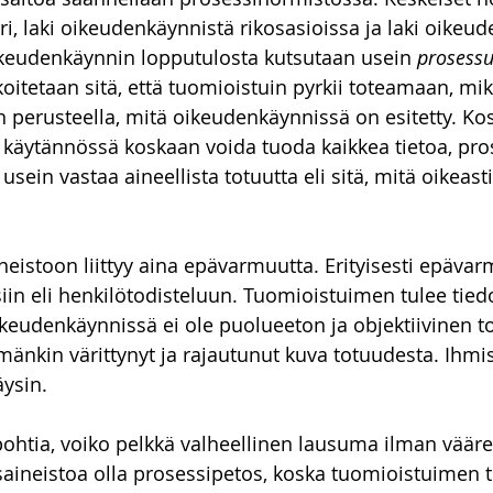
, laki oikeudenkäynnistä rikosasioissa ja laki oikeud
ikeudenkäynnin lopputulosta kutsutaan usein 
prosessu
rkoitetaan sitä, että tuomioistuin pyrkii toteamaan, mi
n perusteella, mitä oikeudenkäynnissä on esitetty. Ko
 käytännössä koskaan voida tuoda kaikkea tietoa, pro
usein vastaa aineellista totuutta eli sitä, mitä oikeast
eistoon liittyy aina epävarmuutta. Erityisesti epävarmu
in eli henkilötodisteluun. Tuomioistuimen tulee tiedo
eudenkäynnissä ei ole puolueeton ja objektiivinen to
änkin värittynyt ja rajautunut kuva totuudesta. Ihm
äysin. 
pohtia, voiko pelkkä valheellinen lausuma ilman vääre
usaineistoa olla prosessipetos, koska tuomioistuimen t