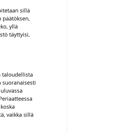
tetaan sillä 
n päätöksen, 
ko, yllä 
ö täyttyisi, 
taloudellista 
a suoranaisesti 
luluvassa 
eriaatteessa 
 koska 
 vaikka sillä 