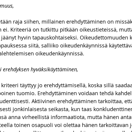
omuus,
detään raja siihen, millainen erehdyttäminen on missäk
en ei. Kriteeriä on tutkittu pitkään oikeustieteissä, mu
on jäänyt hyvin tapauskohtaiseksi. Oikeudettomuuden k
pauksessa siitä, salliiko oikeudenkäynnissä käytettäv
alehtelemisen oikeudenkäynnissä. 
i erehdyksen hyväksikäyttäminen,
riteeri täyttyy jo erehdyttämisellä, koska sillä saada
oinen tuomio. Erehdyttäminen voidaan tehdä kahdell
kludenttisesti. Aktiivinen erehdyttäminen tarkoittaa, ett
esti jonkinlaisesta seikasta, kun taas konkludenttinen
änsä anna virheellistä informaatiota, mutta hänen an
eella toinen osapuoli voi olettaa hänen tarkoittavan j