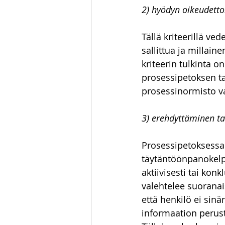
2) hyödyn oikeudett
Tällä kriteerillä ve
sallittua ja millain
kriteerin tulkinta 
prosessipetoksen ta
prosessinormisto v
3) erehdyttäminen ta
Prosessipetoksessa k
täytäntöönpanokelp
aktiivisesti tai kon
valehtelee suoranais
että henkilö ei sin
informaation perust