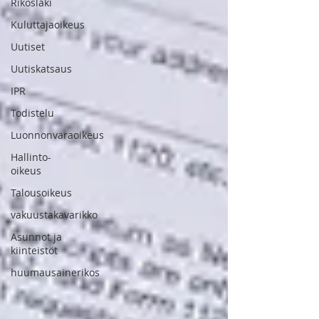
Rikoslaki
Kuluttajaoikeus
Uutiset
Uutiskatsaus
IPR
Todistelu
Luonnonvaraoikeus
Hallinto-
oikeus
Talousoikeus
vakuustakavarikko
Asunnot ja
kiinteistöt
huumausainerikos