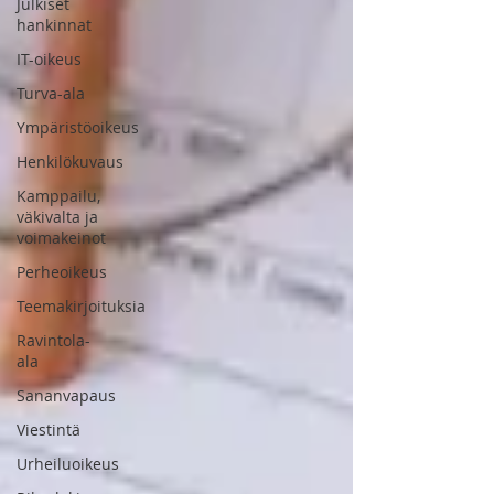
Julkiset
hankinnat
IT-oikeus
Turva-ala
Ympäristöoikeus
Henkilökuvaus
Kamppailu,
väkivalta ja
voimakeinot
Perheoikeus
Teemakirjoituksia
Ravintola-
ala
Sananvapaus
Viestintä
Urheiluoikeus