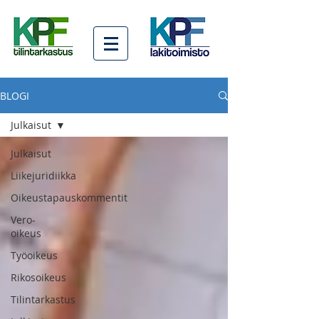
BLOGI
Julkaisut
Julkaisut
Liikejuridiikka
Oikeustapauskommentit
Vero-
oikeus
Työoikeus
Rikosoikeus
Tilintarkastus