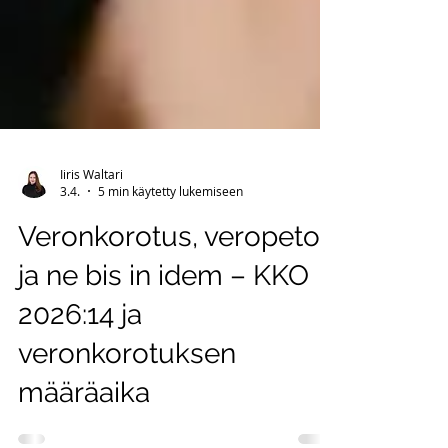
Iiris Waltari
3.4.
5 min käytetty lukemiseen
Veronkorotus, veropetos
ja ne bis in idem – KKO
2026:14 ja
veronkorotuksen
määräaika