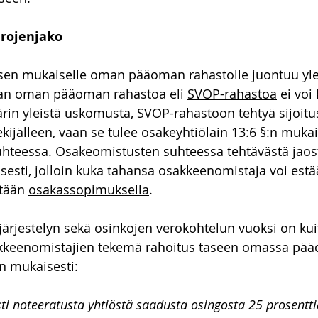
to-oikeus
Talousoikeus
vakuustakavarikko
Asunn
arojenjako
ksen mukaiselle oman pääoman rahastolle juontuu ylee
paan oman pääoman rahastoa eli 
SVOP-rahastoa
 ei voi
rin yleistä uskomusta, SVOP-rahastoon tehtyä sijoitus
kijälleen, vaan se tulee osakeyhtiölain 13:6 §:n mukai
hteessa. Osakeomistusten suhteessa tehtävästä jaos
isesti, jolloin kuka tahansa osakkeenomistaja voi estä
tään 
osakassopimuksella
.
järjestelyn sekä osinkojen verokohtelun vuoksi on kui
akkeenomistajien tekemä rahoitus taseen omassa pää
:n mukaisesti:
ti noteeratusta yhtiöstä saadusta osingosta 25 prosentti