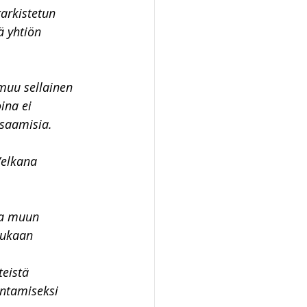
arkistetun 
ä yhtiön 
 muu sellainen 
ina ei 
osaamisia.
Velkana 
ja muun 
mukaan 
teistä 
ntamiseksi 