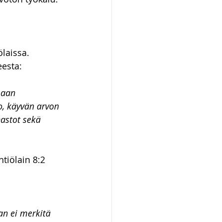
laissa. 
eesta:
aan 
, käyvän arvon 
astot sekä 
iölain 8:2 
n ei merkitä 