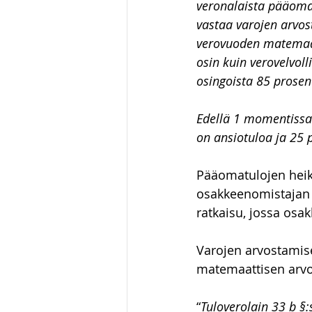
veronalaista pääomat
vastaa varojen arvos
verovuoden matemaatt
osin kuin verovelvol
osingoista 85 prosen
Edellä 1 momentissa 
on ansiotuloa ja 25 
Pääomatulojen hei
osakkeenomistajan 
ratkaisu, jossa osak
Varojen arvostamise
matemaattisen arvo
“
Tuloverolain 33 b §