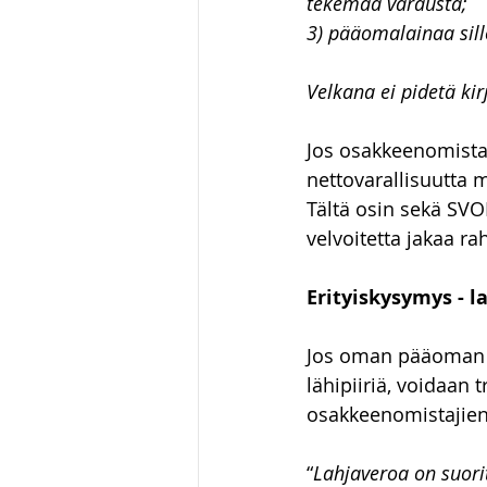
tekemää varausta;
3) pääomalainaa sill
Velkana ei pidetä kir
Jos osakkeenomistaja
nettovarallisuutta 
Tältä osin sekä SVO
velvoitetta jakaa r
Erityiskysymys - l
Jos oman pääoman s
lähipiiriä, voidaa
osakkeenomistajien 
“
Lahjaveroa on suorit