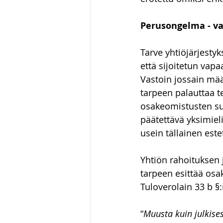
Luonnonvaraoikeus
Hallin
Perusongelma - v
Tarve yhtiöjärjesty
huumausainerikos
että sijoitetun va
Vastoin jossain mää
tarpeen palauttaa te
osakeomistusten su
päätettävä yksimiel
usein tällainen este
Yhtiön rahoituksen 
tarpeen esittää os
Tuloverolain 33 b §
“
Muusta kuin julkises