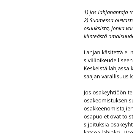
1) jos lahjanantaja 
2) Suomessa olevasta
osuuksista, jonka v
kiinteästä omaisuud
Lahjan käsitettä ei 
siviilioikeudellisee
Keskeistä lahjassa k
saajan varallisuus k
Jos osakeyhtiöön t
osakeomistuksen su
osakkeenomistajien 
osapuolet ovat tois
sijoituksia osakeyht
katsoa lahjaksi. Us