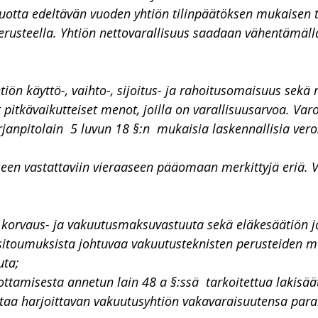
uotta edeltävän vuoden yhtiön tilinpäätöksen mukaisen t
erusteella. Yhtiön nettovarallisuus saadaan vähentämäll
tiön käyttö-, vaihto-, sijoitus- ja rahoitusomaisuus sekä
 pitkävaikutteiset menot, joilla on varallisuusarvoa. Varo
rjanpitolain  5 luvun 18 §:n  mukaisia laskennallisia ver
een vastattaviin vieraaseen pääomaan merkittyjä eriä. 
n korvaus- ja vakuutusmaksuvastuuta sekä eläkesäätiön 
esitoumuksista johtuvaa vakuutusteknisten perusteiden 
uta;
ottamisesta annetun lain 48 a §:ssä  tarkoitettua lakisää
taa harjoittavan vakuutusyhtiön vakavaraisuutensa para