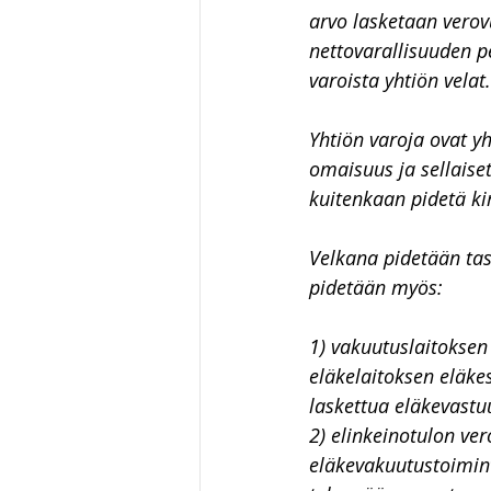
arvo lasketaan verov
nettovarallisuuden p
varoista yhtiön velat.
Yhtiön varoja ovat yh
omaisuus ja sellaiset
kuitenkaan pidetä ki
Velkana pidetään tas
pidetään myös:
1) vakuutuslaitokse
eläkelaitoksen eläk
laskettua eläkevastu
2) elinkeinotulon ver
eläkevakuutustoimin