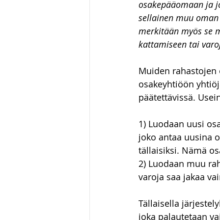
osakepääomaan ja jo
sellainen muu oman 
merkitään myös se m
kattamiseen tai var
Muiden rahastojen os
osakeyhtiöön yhtiöj
päätettävissä. Usein
1) Luodaan uusi osak
joko antaa uusina o
tällaisiksi. Nämä os
2) Luodaan muu raha
varoja saa jakaa vai
Tällaisella järjest
joka palautetaan va