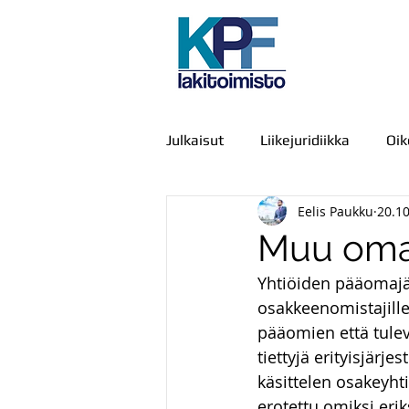
Julkaisut
Liikejuridiikka
Oi
Eelis Paukku
20.1
Julkiset hankinnat
IT-oike
Muu oma
Yhtiöiden pääomajärj
Kamppailu, väkivalta ja voimak
osakkeenomistajille 
pääomien että tulev
tiettyjä erityisjärj
Viestintä
Urheiluoikeus
käsittelen osakeyht
erotettu omiksi erik