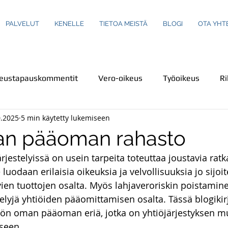
PALVELUT
KENELLE
TIETOA MEISTÄ
BLOGI
OTA YHT
keustapauskommentit
Vero-oikeus
Työoikeus
Ri
0.2025
5 min käytetty lukemiseen
us
Turva-ala
Ympäristöoikeus
Henkilökuvaus
n pääoman rahasto
estelyissä on usein tarpeita toteuttaa joustavia ratka
einot
Perheoikeus
Teemakirjoituksia
Ravintola-
luodaan erilaisia oikeuksia ja velvollisuuksia jo sijoit
ien tuottojen osalta. Myös lahjaveroriskin poistamine
estelyjä yhtiöiden pääomittamisen osalta. Tässä blogiki
Rikoslaki
Kuluttajaoikeus
Uutiset
Uutiskatsa
iön oman pääoman eriä, jotka on yhtiöjärjestyksen mu
seen. 