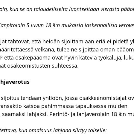
oin, kun se on taloudelliselta luonteeltaan vierasta pää
janpitolain 5 luvun 18 §:n mukaisia laskennallisia verove
t tahtovat, että heidän sijoittamiaan eriä ei pidetä y
määritettäessä velkana, tulee ne sijoittaa oman pääom
P että osakepääoma ovat hyvin käteviä työkaluja, luk
ahat osakeomistusten suhteessa.
ahjaverotus
ijoitus tehdään yhtiöön, jossa osakkeenomistajat ova
n transaktio katsoa pahimmassa tapauksessa muiden 
saamaksi lahjaksi. Perintö- ja lahjaverolain 18 §:n mu
ettava, kun omaisuus lahjana siirtyy toiselle: