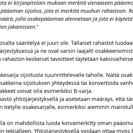
ta ei kirjanpitolain mukaan merkitä vieraaseen pääoma
pääoman sijoitus, jota ei merkitä muuhun rahastoon. R
äärä, jolla osakepääomaa alennetaan ja jota ei käytetä
ojen jakamiseen
.”
alta sääntelyä ei juuri ole. Tällaiset rahastot luodaa
ärjestyksessä ja ne ovat varsin laajalti osakkeenomist
 rahaston keskeiset tavoitteet täytetään kaksivaiheisell
esarja sijoitusta suunnittelevalle taholle. Näitä osak
sakkeina sijoituksen yhteydessä tai konvertoida vanh
akkeet voivat olla esimerkiksi B-sarja. 
sto yhtiöjärjestyksellä ja asetetaan määräys, että t
n tietylle osakesarjalle, esimerkiksi aiemmin mainitulle
elyllä on mahdollista luoda korvamerkitty oman pääoma
in tekijälleen. Yhtiöjärjestyksellä voidaan ottaa myös