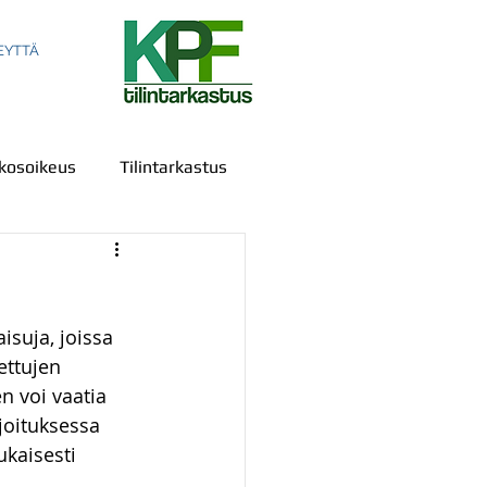
EYTTÄ
kosoikeus
Tilintarkastus
isuja, joissa 
ala
Sananvapaus
ettujen 
n voi vaatia 
rjoituksessa 
us
IPR
Todistelu
kaisesti 