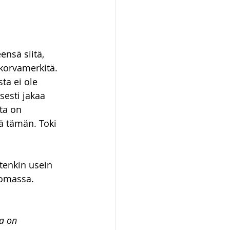
ot ja kiinteistöt
nsä siitä, 
 korvamerkitä. 
ta ei ole 
sesti jakaa 
ta on 
ä tämän. Toki 
tenkin usein 
omassa. 
a on 