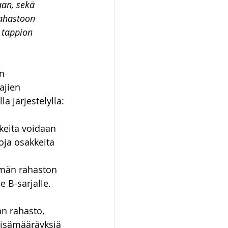
an, sekä 
ahastoon 
 tappion 
n 
ajien 
a järjestelyllä:
keita voidaan 
oja osakkeita 
ämän rahaston 
 B-sarjalle. 
n rahasto, 
 lisämääräyksiä 