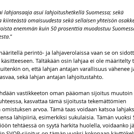
tai lahjansaaja asui lahjoitushetkellä Suomessa; sekä
 kiinteästä omaisuudesta sekä sellaisen yhteisön osakkei
aroista enemmän kuin 50 prosenttia muodostuu Suomessa
esta
.”
määritellä perintö- ja lahjaverolaissa vaan se on sidott
n käsitteeseen. Tältäkään osin lahjaa ei ole määritelty t
uitenkin on, että lahjan antajan varallisuus vähenee j
asvaa, sekä lahjan antajan lahjoitustahto. 
ehdään vastikkeeton oman pääoman sijoitus muutoin 
hteessa, kasvattaa tämä sijoitusta tekemättömien 
omistuksen arvoa. Tämä taas voidaan katsoa lahjaksi s
tensa lähipiiriä, esimerkiksi sukulaisia. Tämän vuoksi
iöön tehtäessä on syytä harkita huolella, voidaanko jä
ein SVOP-sijoitus on tämän vuoksi kokonaan käyttökel