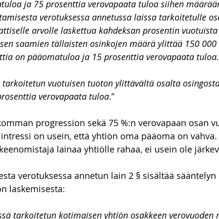
uloa ja 75 prosenttia verovapaata tuloa siihen määrään
tamisesta verotuksessa annetussa laissa tarkoitetulle o
iselle arvolle laskettua kahdeksan prosentin vuotuista t
lisen saamien tällaisten osinkojen määrä ylittää 150 000 
ttia on pääomatuloa ja 15 prosenttia verovapaata tuloa.
tarkoitetun vuotuisen tuoton ylittävältä osalta osingosta
prosenttia verovapaata tuloa
.”
komman progression sekä 75 %:n verovapaan osan vu
intressi on usein, että yhtiön oma pääoma on vahva.
keenomistaja lainaa yhtiölle rahaa, ei usein ole järkev
sta verotuksessa annetun lain 2 § sisältää sääntelyn
n laskemisesta:
:ssä tarkoitetun kotimaisen yhtiön osakkeen verovuoden