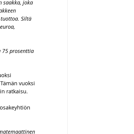
 saakka, joka 
sakkeen 
uottoa. Siltä 
euroa, 
 75 prosenttia 
oksi 
 Tämän vuoksi 
in ratkaisu. 
 osakeyhtiön 
 matemaattinen 