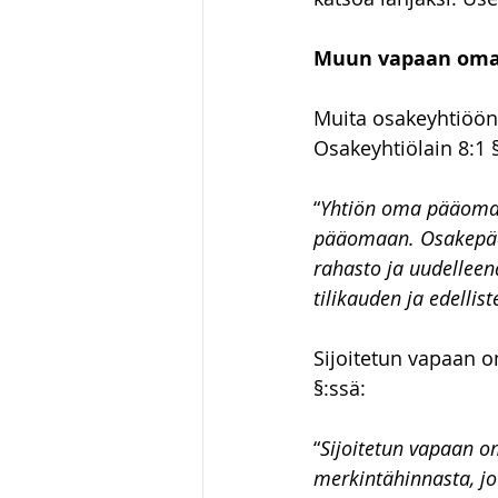
Muun vapaan oma
Muita osakeyhtiöön 
Osakeyhtiölain 8:1 
“
Yhtiön oma pääoma
pääomaan. Osakepääo
rahasto ja uudellee
tilikauden ja edelli
Sijoitetun vapaan 
§:ssä:
“
Sijoitetun vapaan 
merkintähinnasta, j