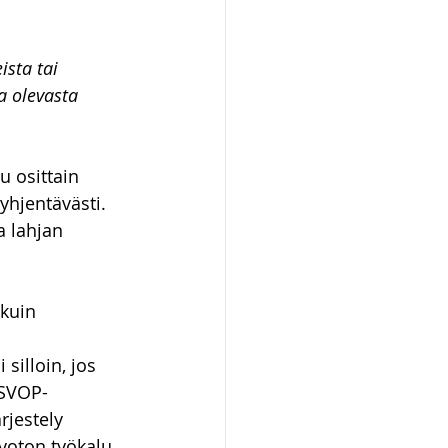
sta tai 
 olevasta 
u osittain 
yhjentävästi. 
a lahjan 
kuin 
illoin, jos 
 SVOP-
rjestely 
voton työkalu. 