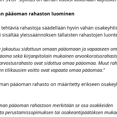
n pääoman rahaston luominen
tehtäviä rahastoja säädellään hyvin vähän osakeyhtiö
§ sisältää yleissäännöksen tällaisten rahastojen luont
 jakautuu sidottuun omaan pääomaan ja vapaaseen om
ma sekä kirjanpitolain mukainen arvonkorotusrahasto
narvostusrahasto ovat sidottua omaa pääomaa. Muut rah
sten tilikausien voitto ovat vapaata omaa pääomaa
.”
oman pääoman rahasto on määritetty erikseen osakeyht
oman pääoman rahastoon merkitään se osa osakkeiden 
ota perustamissopimuksen tai osakeantipäätöksen mukaa