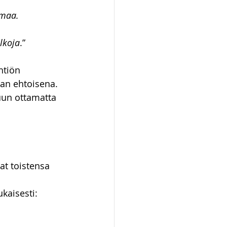
omaa.
lkoja
.”
htiön 
an ehtoisena. 
uun ottamatta 
t toistensa 
kaisesti: