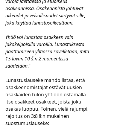
varoja jaettaessa ja etuoikeus 
osakeannissa. Osakeannista johtuvat 
oikeudet ja velvollisuudet siirtyvät sille, 
joka käyttää lunastusoikeuttaan.
Yhtiö voi lunastaa osakkeen vain 
jakokelpoisilla varoilla. Lunastuksesta 
päättämiseen yhtiössä sovelletaan, mitä 
15 luvun 10 §:n 2 momentissa 
säädetään
.”
Lunastuslauseke mahdollistaa, että 
osakkeenomistajat estävät uusien 
osakkaiden tulon yhtiöön ostamalla 
itse osakkeet osakkeet, joista joku 
osakas luopuu. Toinen, vielä rajumpi, 
rajoitus on 3:8 §:n mukainen 
suostumuslauseke: