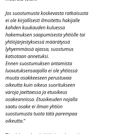
Jos suostumusta koskevasta ratkaisusta 
ei ole kirjallisesti ilmoitettu hakijalle 
kahden kuukauden kuluessa 
hakemuksen saapumisesta yhtiölle tai 
yhtiöjärjestyksessä määrätyssä 
lyhyemmässä ajassa, suostumus 
katsotaan annetuksi.
Ennen suostumuksen antamista 
luovutuksensaajalla ei ole yhtiössä 
muuta osakkeeseen perustuvaa 
oikeutta kuin oikeus suoritukseen 
varoja jaettaessa ja etuoikeus 
osakeannissa. Etuoikeuden nojalla 
saatu osake ei ilman yhtiön 
suostumusta tuota tätä parempaa 
oikeutta
.”