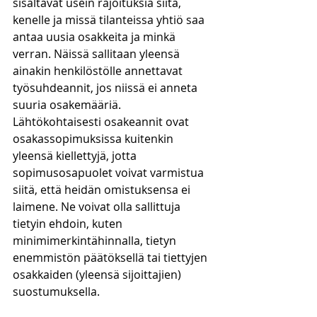
sisältävät usein rajoituksia siitä, 
kenelle ja missä tilanteissa yhtiö saa 
antaa uusia osakkeita ja minkä 
verran. Näissä sallitaan yleensä 
ainakin henkilöstölle annettavat 
työsuhdeannit, jos niissä ei anneta 
suuria osakemääriä. 
Lähtökohtaisesti osakeannit ovat 
osakassopimuksissa kuitenkin 
yleensä kiellettyjä, jotta 
sopimusosapuolet voivat varmistua 
siitä, että heidän omistuksensa ei 
laimene. Ne voivat olla sallittuja 
tietyin ehdoin, kuten 
minimimerkintähinnalla, tietyn 
enemmistön päätöksellä tai tiettyjen 
osakkaiden (yleensä sijoittajien) 
suostumuksella.