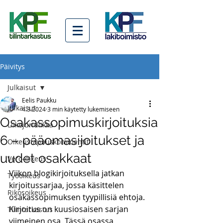
Päivitys
Julkaisut
Eelis Paukku
Julkaisut
4.3.2024
3 min käytetty lukemiseen
Osakassopimuskirjoituksia
Liikejuridiikka
6 – pääomasijoitukset ja
Oikeustapauskommentit
uudet osakkaat
Vero-oikeus
Viikon blogikirjoituksella jatkan 
Työoikeus
kirjoitussarjaa, jossa käsittelen 
Rikosoikeus
osakassopimuksen tyypillisiä ehtoja. 
Kirjoitus on kuusiosaisen sarjan 
Tilintarkastus
viimeinen osa. Tässä osassa 