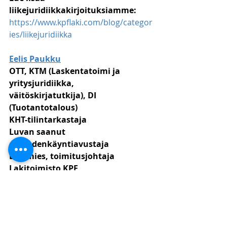
liikejuridiikkakirjoituksiamme:
https://www.kpflaki.com/blog/categor
ies/liikejuridiikka
Eelis Paukku
OTT, KTM (Laskentatoimi ja 
yritysjuridiikka, 
väitöskirjatutkija), DI 
(Tuotantotalous)
KHT-tilintarkastaja
Luvan saanut 
oikeudenkäyntiavustaja
Lakimies, toimitusjohtaja
Lakitoimisto KPF
044 9755 196
eelis.paukku@kpflaki.com