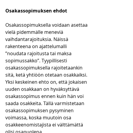
Osakassopimuksen ehdot
Osakassopimuksella voidaan asettaa 
vielä pidemmälle meneviä 
vaihdantarajoituksia. Näissä 
rakenteena on ajattelumalli 
”noudata rajoitusta tai maksa 
sopimussakko”. Tyypillisesti 
osakassopimuksella rajoitetaankin 
sitä, ketä yhtiöön otetaan osakkaiksi. 
Yksi keskeinen ehto on, että jokaisen 
uuden osakkaan on hyväksyttävä 
osakassopimus ennen kuin hän voi 
saada osakkeita. Tällä varmistetaan 
osakassopimuksen pysyminen 
voimassa, koska muutoin osa 
osakkeenomistajista ei välttämättä 
olisi osapuolena 