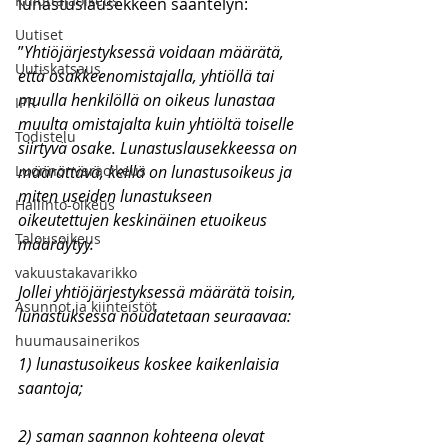
Kuluttajaoikeus
lunastuslausekkeen sääntelyn:
Uutiset
”
Yhtiöjärjestyksessä voidaan määrätä, 
Uutiskatsaus
että osakkeenomistajalla, yhtiöllä tai 
muulla henkilöllä on oikeus lunastaa 
IPR
muulta omistajalta kuin yhtiöltä toiselle 
Todistelu
siirtyvä osake. Lunastuslausekkeessa on 
Luonnonvaraoikeus
määrättävä, keillä on lunastusoikeus ja 
miten useiden lunastukseen 
Hallinto-oikeus
oikeutettujen keskinäinen etuoikeus 
Talousoikeus
määräytyy.
vakuustakavarikko
Jollei yhtiöjärjestyksessä määrätä toisin, 
Asunnot ja kiinteistöt
lunastuksessa noudatetaan seuraavaa:
huumausainerikos
1) lunastusoikeus koskee kaikenlaisia 
saantoja;
2) saman saannon kohteena olevat 