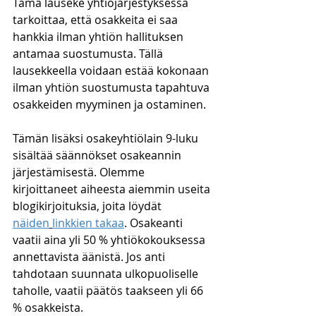
Tämä lauseke yhtiöjärjestyksessä 
tarkoittaa, että osakkeita ei saa 
hankkia ilman yhtiön hallituksen 
antamaa suostumusta. Tällä 
lausekkeella voidaan estää kokonaan 
ilman yhtiön suostumusta tapahtuva 
osakkeiden myyminen ja ostaminen.
Tämän lisäksi osakeyhtiölain 9-luku 
sisältää säännökset osakeannin 
järjestämisestä. Olemme 
kirjoittaneet aiheesta aiemmin useita 
blogikirjoituksia, joita löydät 
näiden
linkkien 
takaa
. Osakeanti 
vaatii aina yli 50 % yhtiökokouksessa 
annettavista äänistä. Jos anti 
tahdotaan suunnata ulkopuoliselle 
taholle, vaatii päätös taakseen yli 66 
% osakkeista.