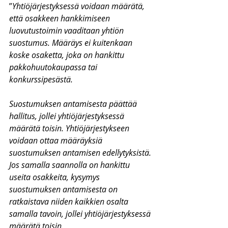
”
Yhtiöjärjestyksessä voidaan määrätä, 
että osakkeen hankkimiseen 
luovutustoimin vaaditaan yhtiön 
suostumus. Määräys ei kuitenkaan 
koske osaketta, joka on hankittu 
pakkohuutokaupassa tai 
konkurssipesästä.
Suostumuksen antamisesta päättää 
hallitus, jollei yhtiöjärjestyksessä 
määrätä toisin. Yhtiöjärjestykseen 
voidaan ottaa määräyksiä 
suostumuksen antamisen edellytyksistä. 
Jos samalla saannolla on hankittu 
useita osakkeita, kysymys 
suostumuksen antamisesta on 
ratkaistava niiden kaikkien osalta 
samalla tavoin, jollei yhtiöjärjestyksessä 
määrätä toisin.