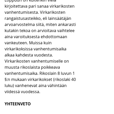
Loppuun on kuitenkin vielä 
kirjoitettava pari sanaa virkarikosten 
vanhentumisesta. Virkarikosten 
rangaistusasteikko, eli lainsäätäjän 
arvoarvostelma siitä, miten ankarasti 
kutakin tekoa on arvioitava vaihtelee 
aina varoituksesta ehdottomaan 
vankeuteen. Muissa kuin 
virkarikoksissa vanhentumisaika 
alkaa kahdesta vuodesta. 
Virkarikosten vanhentumiselle on 
muusta rikoslaista poikkeava 
vanhentumisaika. Rikoslain 8 luvun 1 
§:n mukaan virkarikokset (rikoslaki 40 
luku) vanhenevat aina vähintään 
viidessä vuodessa.
YHTEENVETO