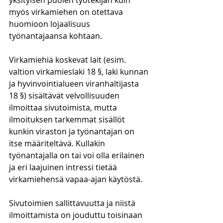
yksityisen puolen työtekijän kuin 
myös virkamiehen on otettava 
huomioon lojaalisuus 
työnantajaansa kohtaan. 
Virkamiehiä koskevat lait (esim. 
valtion virkamieslaki 18 §, laki kunnan 
ja hyvinvointialueen viranhaltijasta 
18 §) sisältävät velvollisuuden 
ilmoittaa sivutoimista, mutta 
ilmoituksen tarkemmat sisällöt 
kunkin viraston ja työnantajan on 
itse määriteltävä. Kullakin 
työnantajalla on tai voi olla erilainen 
ja eri laajuinen intressi tietää 
virkamiehensä vapaa-ajan käytöstä.
Sivutoimien sallittavuutta ja niistä 
ilmoittamista on jouduttu toisinaan 