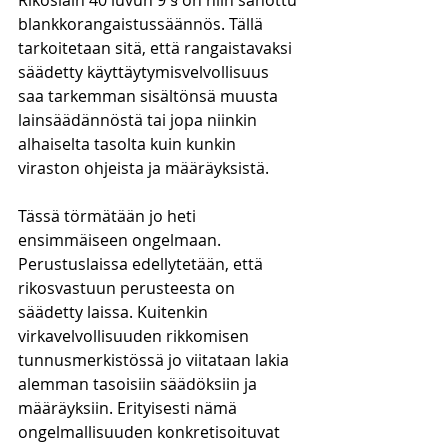
Rikoslain 40 luvun 9 § on niin sanottu 
blankkorangaistussäännös. Tällä 
tarkoitetaan sitä, että rangaistavaksi 
säädetty käyttäytymisvelvollisuus 
saa tarkemman sisältönsä muusta 
lainsäädännöstä tai jopa niinkin 
alhaiselta tasolta kuin kunkin 
viraston ohjeista ja määräyksistä.
Tässä törmätään jo heti 
ensimmäiseen ongelmaan. 
Perustuslaissa edellytetään, että 
rikosvastuun perusteesta on 
säädetty laissa. Kuitenkin 
virkavelvollisuuden rikkomisen 
tunnusmerkistössä jo viitataan lakia 
alemman tasoisiin säädöksiin ja 
määräyksiin. Erityisesti nämä 
ongelmallisuuden konkretisoituvat 