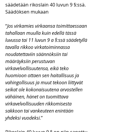
säädetään rikoslain 40 luvun 9 §:ssä. 
Säädöksen mukaan 
“
Jos virkamies virkaansa toimittaessaan 
tahallaan muulla kuin edellä tässä 
luvussa tai 11 luvun 9 a §:ssä säädetyllä 
tavalla rikkoo virkatoiminnassa 
noudatettaviin säännöksiin tai 
määräyksiin perustuvan 
virkavelvollisuutensa, eikä teko 
huomioon ottaen sen haitallisuus ja 
vahingollisuus ja muut tekoon liittyvät 
seikat ole kokonaisuutena arvostellen 
vähäinen, hänet on tuomittava 
virkavelvollisuuden rikkomisesta 
sakkoon tai vankeuteen enintään 
yhdeksi vuodeksi.
”