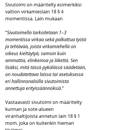
Sivutoimi on määritelty esimerkiksi 
valtion virkamieslain 18 § 4 
momentissa. Lain mukaan 
“
Sivutoimella tarkoitetaan 1–3 
momentissa virkaa sekä palkattua työtä 
ja tehtävää, joista virkamiehellä on 
oikeus kieltäytyä, samoin kuin 
ammattia, elinkeinoa ja liikettä. Sen 
lisäksi, mitä tässä pykälässä säädetään, 
on noudatettava laissa tai asetuksessa 
eri hallinnonaloilla sivutoimista 
annettuja erityissäännöksiä
.” 
Vastaavasti sivutoimi on määritelty 
kunnan ja sote-alueen 
viranhaltijoista annetun lain 18 § 1 
mom. joka on kuitenkin hieman 