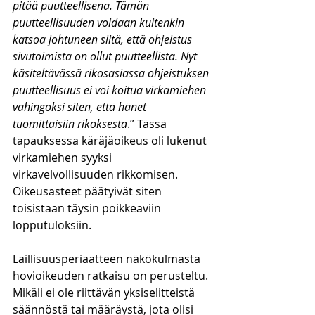
pitää puutteellisena. Tämän 
puutteellisuuden voidaan kuitenkin 
katsoa johtuneen siitä, että ohjeistus 
sivutoimista on ollut puutteellista. Nyt 
käsiteltävässä rikosasiassa ohjeistuksen 
puutteellisuus ei voi koitua virkamiehen 
vahingoksi siten, että hänet 
tuomittaisiin rikoksesta
.” Tässä 
tapauksessa käräjäoikeus oli lukenut 
virkamiehen syyksi 
virkavelvollisuuden rikkomisen. 
Oikeusasteet päätyivät siten 
toisistaan täysin poikkeaviin 
lopputuloksiin.
Laillisuusperiaatteen näkökulmasta 
hovioikeuden ratkaisu on perusteltu. 
Mikäli ei ole riittävän yksiselitteistä 
säännöstä tai määräystä, jota olisi 