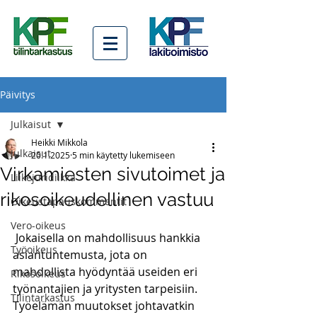
Päivitys
Julkaisut
Heikki Mikkola
Julkaisut
20.1.2025
5 min käytetty lukemiseen
Virkamiesten sivutoimet ja
Liikejuridiikka
rikosoikeudellinen vastuu
Oikeustapauskommentit
Vero-oikeus
 Jokaisella on mahdollisuus hankkia 
Työoikeus
asiantuntemusta, jota on 
mahdollista hyödyntää useiden eri 
Rikosoikeus
työnantajien ja yritysten tarpeisiin. 
Tilintarkastus
Työelämän muutokset johtavatkin 