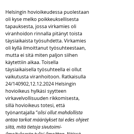
Helsingin hovioikeudessa puolestaan 
oli kyse melko poikkeuksellisesta 
tapauksesta, jossa virkamies oli 
viranhoidon rinnalla pitänyt toista 
täysiaikaista työsuhdetta. Virkamies 
oli kyllä ilmoittanut työsuhteestaan, 
mutta ei sitä miten paljon siihen 
käytettiin aikaa. Toisella 
täysiaikaisella työsuhteella ei ollut 
vaikutusta viranhoitoon. Ratkaisulla 
24/140902,12.12.2024 Helsingin 
hovioikeus hylkäsi syytteen 
virkavelvollisuuden rikkomisesta, 
sillä hovioikeus totesi, että 
työnantajalla ”
olisi ollut mahdollista 
antaa tarkat määräykset tai edes ohjeet 
siitä, mitä tietoja sivutoimi-