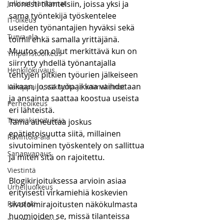
Julkiset hankinnat
monesti tilanteisiin, joissa yksi ja 
sama työntekijä työskentelee 
IT-oikeus
useiden työnantajien hyväksi sekä 
Turva-ala
toimii ehkä samalla yrittäjänä. 
Muutos on ollut merkittävä kun on 
Ympäristöoikeus
siirrytty yhdellä työnantajalla 
Henkilökuvaus
tehtyjen pitkien työurien jälkeiseen 
aikaan, jossa työpaikkaa vaihdetaan 
Kamppailu, väkivalta ja voimakeinot
ja ansainta saattaa koostua useista 
Perheoikeus
eri lähteistä.
Teemakirjoituksia
Tämä aiheuttaa joskus 
epätietoisuutta siitä, millainen 
Ravintola-ala
sivutoiminen työskentely on sallittua 
Sananvapaus
ja miten sitä on rajoitettu.
Viestintä
Blogikirjoituksessa arvioin asiaa 
Urheiluoikeus
erityisesti virkamiehiä koskevien 
Rikoslaki
sivutoimirajoitusten näkökulmasta 
huomioiden se, missä tilanteissa 