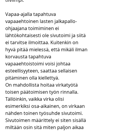
tiiviimpi.
Vapaa-ajalla tapahtuva 
vapaaehtoinen lasten jalkapallo-
ohjaajana toimiminen ei 
lähtökohtaisesti ole sivutoimi ja siitä 
ei tarvitse ilmoittaa. Kuitenkin on 
hyvä pitää mielessä, että mikäli ilman 
korvausta tapahtuva 
vapaaehtoistoimi voisi johtaa 
esteellisyyteen, saattaa sellaisen 
pitäminen olla kiellettyä.
On mahdollista hoitaa virkatyötä 
toisen päätoimisen työn rinnalla. 
Tällöinkin, vaikka virka olisi 
esimerkiksi osa-aikainen, on virkaan 
nähden toinen työsuhde sivutoimi. 
Sivutoimen määrittely ei siten sisällä 
miltään osin sitä miten paljon aikaa 