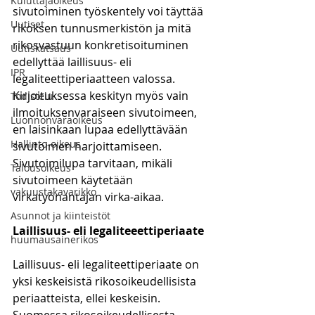
Kuluttajaoikeus
sivutoiminen työskentely voi täyttää 
Uutiset
rikoksen tunnusmerkistön ja mitä 
rikosvastuun konkretisoituminen 
Uutiskatsaus
edellyttää laillisuus- eli 
IPR
legaliteettiperiaatteen valossa. 
Kirjoituksessa keskityn myös vain 
Todistelu
ilmoituksenvaraiseen sivutoimeen, 
Luonnonvaraoikeus
en laisinkaan lupaa edellyttävään 
Hallinto-oikeus
sivutoimen harjoittamiseen. 
Sivutoimilupa tarvitaan, mikäli 
Talousoikeus
sivutoimeen käytetään 
vakuustakavarikko
virkatyönantajan virka-aikaa.
Asunnot ja kiinteistöt
Laillisuus- eli legaliteeettiperiaate
huumausainerikos
Laillisuus- eli legaliteettiperiaate on 
yksi keskeisistä rikosoikeudellisista 
periaatteista, ellei keskeisin. 