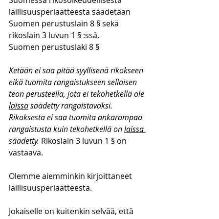
Suomessa rikosoikeudellisesta 
laillisuusperiaatteesta säädetään 
Suomen perustuslain 8 § sekä 
rikoslain 3 luvun 1 § :ssä.
Suomen perustuslaki 8 §
Ketään ei saa pitää syyllisenä rikokseen 
eikä tuomita rangaistukseen sellaisen 
teon perusteella, jota ei tekohetkellä ole 
laissa
 säädetty rangaistavaksi. 
Rikoksesta ei saa tuomita ankarampaa 
rangaistusta kuin tekohetkellä on 
laissa 
säädetty. 
Rikoslain 3 luvun 1 § on 
vastaava.
Olemme aiemminkin kirjoittaneet 
laillisuusperiaatteesta
.
Jokaiselle on kuitenkin selvää, että 