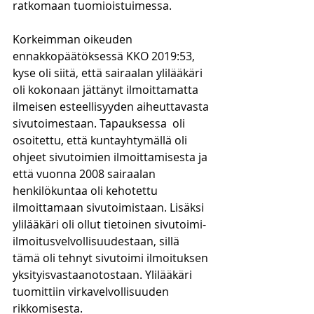
ratkomaan tuomioistuimessa.
Korkeimman oikeuden 
ennakkopäätöksessä KKO 2019:53, 
kyse oli siitä, että sairaalan ylilääkäri 
oli kokonaan jättänyt ilmoittamatta 
ilmeisen esteellisyyden aiheuttavasta 
sivutoimestaan. Tapauksessa  oli 
osoitettu, että kuntayhtymällä oli 
ohjeet sivutoimien ilmoittamisesta ja 
että vuonna 2008 sairaalan 
henkilökuntaa oli kehotettu 
ilmoittamaan sivutoimistaan. Lisäksi 
ylilääkäri oli ollut tietoinen sivutoimi-
ilmoitusvelvollisuudestaan, sillä 
tämä oli tehnyt sivutoimi ilmoituksen 
yksityisvastaanotostaan. Ylilääkäri 
tuomittiin virkavelvollisuuden 
rikkomisesta.