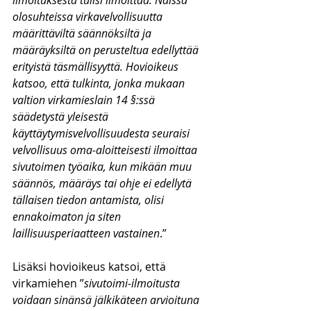
ilmoituksesta tulisi ilmoittaa. Näissä 
olosuhteissa virkavelvollisuutta 
määrittäviltä säännöksiltä ja 
määräyksiltä on perusteltua edellyttää 
erityistä täsmällisyyttä. Hovioikeus 
katsoo, että tulkinta, jonka mukaan 
valtion virkamieslain 14 §:ssä 
säädetystä yleisestä 
käyttäytymisvelvollisuudesta seuraisi 
velvollisuus oma-aloitteisesti ilmoittaa 
sivutoimen työaika, kun mikään muu 
säännös, määräys tai ohje ei edellytä 
tällaisen tiedon antamista, olisi 
ennakoimaton ja siten 
laillisuusperiaatteen vastainen
.” 
Lisäksi hovioikeus katsoi, että 
virkamiehen ”
sivutoimi-ilmoitusta 
voidaan sinänsä jälkikäteen arvioituna 