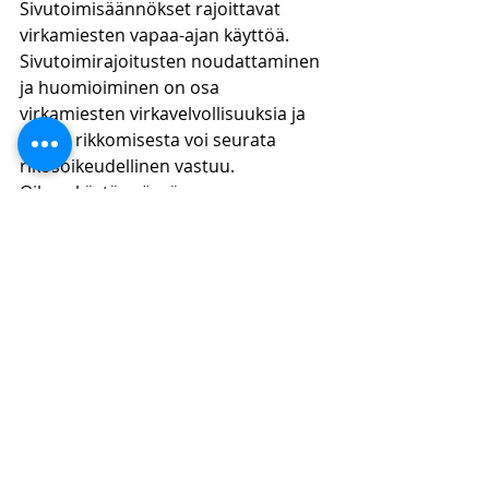
Sivutoimisäännökset rajoittavat 
virkamiesten vapaa-ajan käyttöä. 
Sivutoimirajoitusten noudattaminen 
ja huomioiminen on osa 
virkamiesten virkavelvollisuuksia ja 
niiden rikkomisesta voi seurata 
rikosoikeudellinen vastuu. 
Oikeuskäytännössä 
sivutoimirajoitusten rikkomisesta 
siten, että sivutoimista ei ole 
ilmoittanut työnantajalleen, on 
seurannut sakkoa. Kyse ei siten ole 
mistään järin vakavasta rikosteosta.
Rikosvastuun toteutumista rajoittaa 
kuitenkin merkittävällä tavalla 
laillisuusperiaate sillä lain tasolla 
olevat säännökset ovat varsin 
yleisluontoisia. Tämän johdosta, 