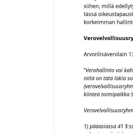
siihen, millä edell
Luonnonvaraoikeus
Hallin
tässä oikeustapausk
korkeimman hallint
huumausainerikos
Verovelvollisuusr
Arvonlisäverolain 1
”
Verohallinto voi ka
niitä on tätä lakia s
(verovelvollisuusryhm
kiinteä toimipaikka
Verovelvollisuusryhm
1) pääasiassa 41 §:ss