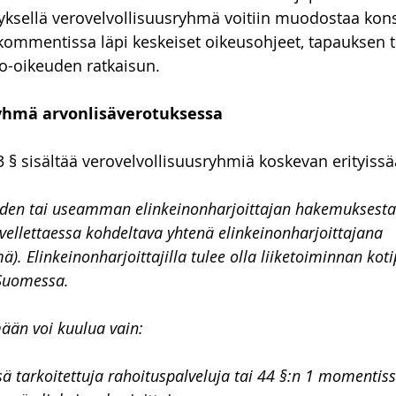
ytyksellä verovelvollisuusryhmä voitiin muodostaa kon
to-oikeus
Talousoikeus
vakuustakavarikko
Asunn
ommentissa läpi keskeiset oikeusohjeet, tapauksen ta
o-oikeuden ratkaisun.
yhmä arvonlisäverotuksessa
3 § sisältää verovelvollisuusryhmiä koskevan erityiss
hden tai useamman elinkeinonharjoittajan hakemuksesta
ovellettaessa kohdeltava yhtenä elinkeinonharjoittajana 
ä). Elinkeinonharjoittajilla tulee olla liiketoiminnan koti
 Suomessa.
ään voi kuulua vain:
ä tarkoitettuja rahoituspalveluja tai 44 §:n 1 momentiss