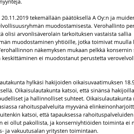
myyntejä.
i 20.11.2019 tekemällään päätöksellä A Oy:n ja muide
vollisuusryhmän muodostamisesta. Verohallinto peru
tä olisi arvonlisäverolain tarkoituksen vastaista sallia 
män muodostaminen yhtiöille, jotka toimivat muulla k
. Verohallinnon näkemyksen mukaan pelkkä konsernin s
n keskittäminen ei muodostanut perustetta verovelvo
autakunta hylkäsi hakijoiden oikaisuvaatimuksen 18.
llä. Oikaisulautakunta katsoi, että sinänsä hakijoilla
loudelliset ja hallinnolliset suhteet. Oikaisulautakunta
asiassa rahoituspalveluita myyvänä elinkeinonharjoitt
uitenkin katsoi, että tapauksessa rahoituspalveluiden
 ei ollut pakollista, ja konserniyhtiöiden toiminta ei
s- ja vakuutusalan yritysten toimintaan.