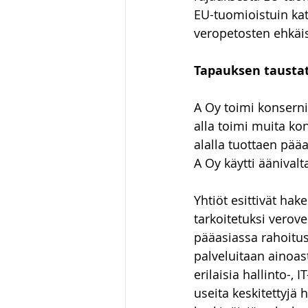
EU-tuomioistuin kat
veropetosten ehkäi
Tapauksen tausta
A Oy toimi konsernis
alla toimi muita kon
alalla tuottaen pääa
A Oy käytti äänivalt
Yhtiöt esittivät hak
tarkoitetuksi verove
pääasiassa rahoitus
palveluitaan ainoast
erilaisia hallinto-,
useita keskitettyjä 