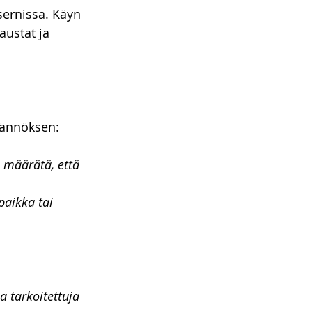
sernissa. Käyn 
ot ja kiinteistöt
ustat ja 
äännöksen:
 määrätä, että 
paikka tai 
a tarkoitettuja 