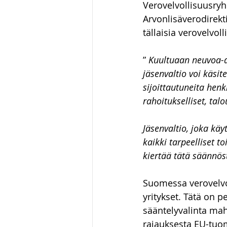
Verovelvollisuusryh
Arvonlisäverodirekti
tällaisia verovelvol
” 
Kuultuaan neuvoa-a
jäsenvaltio voi käsit
sijoittautuneita henki
rahoitukselliset, talo
Jäsenvaltio, joka kä
kaikki tarpeelliset t
kiertää tätä säännös
Suomessa verovelvo
yritykset. Tätä on p
sääntelyvalinta mah
rajauksesta EU-tuom