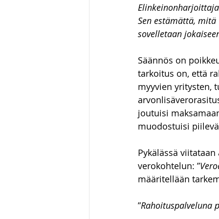
Elinkeinonharjoittaj
Sen estämättä, mitä
sovelletaan jokaisee
Säännös on poikkeu
tarkoitus on, että r
myyvien yritysten, t
arvonlisäverorasitu
joutuisi maksamaan 
muodostuisi piilevä
Pykälässä viitataan 
verokohtelun: ”
Vero
määritellään tarkem
”
Rahoituspalveluna p