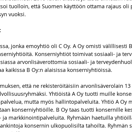
soi tuolloin, että Suomen käyttöön ottama rajaus oli 
syn vuoksi.
t
sa, jonka emoyhtiö oli C Oy. A Oy omisti välillisesti B
serniyhtiöitä. Konserniyhtiöt toimivat sosiaali- ja te
siassa arvonlisäverottomia sosiaali- ja terveydenhuoll
aa kaikissa B Oy:n alaisissa konserniyhtiöissä.
emuksen, että ne rekisteröitäisiin arvonlisäverolain 13 
lvollisuusryhmäksi. Yhtiöistä A Oy tuotti muille konser
palvelua, mutta myös hallintopalveluita. Yhtiö A Oy m
aan konserniyhtiöille. B Oy taas tuotti konsernille kes
 IT- ja markkinointipalveluita. Ryhmään haetuilla yhtiöil
hankintoja konsernin ulkopuolisilta tahoilta. Ryhmän s