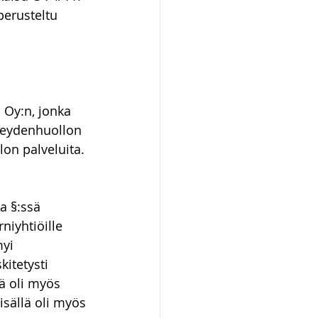
perusteltu 
 Oy:n, jonka 
rveydenhuollon 
on palveluita. 
a §:ssä 
niyhtiöille 
yi 
kitetysti 
lä oli myös 
isällä oli myös 