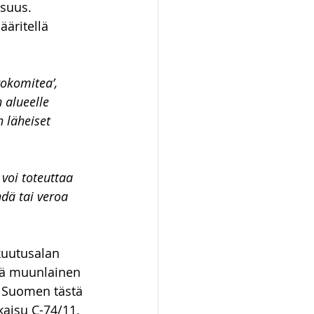
suus. 
ääritellä 
okomitea’, 
 alueelle 
n läheiset 
voi toteuttaa 
dä tai veroa 
kuutusalan 
ttä muunlainen 
i Suomen tästä 
kaisu C-74/11. 