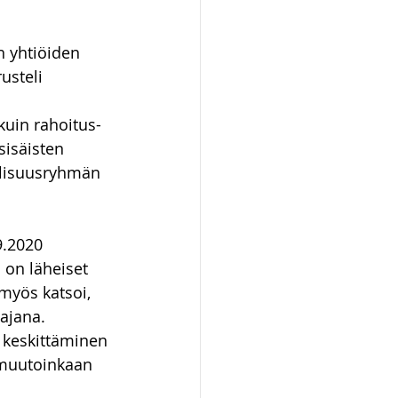
n yhtiöiden 
steli 
uin rahoitus- 
isäisten 
llisuusryhmän 
9.2020 
 on läheiset 
 myös katsoi, 
ajana. 
 keskittäminen 
 muutoinkaan 