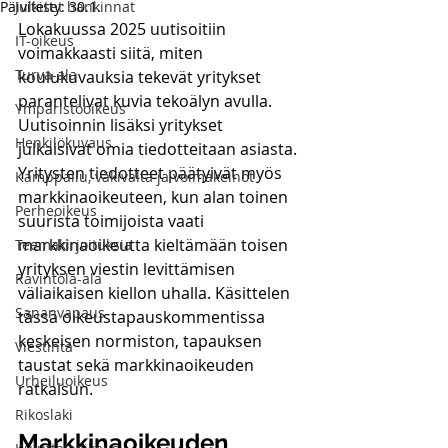
Päivitetty:
Julkiset hankinnat
30.1.
Lokakuussa 2025 uutisoitiin 
IT-oikeus
voimakkaasti siitä, miten 
Turva-ala
koulukuvauksia tekevät yritykset 
parantelivat kuvia tekoälyn avulla. 
Ympäristöoikeus
Uutisoinnin lisäksi yritykset 
Henkilökuvaus
julkaisivat omia tiedotteitaan asiasta. 
Yritysten tiedotteet päätyivät myös 
Kamppailu, väkivalta ja voimakeinot
markkinaoikeuteen, kun alan toinen 
Perheoikeus
suurista toimijoista vaati 
markkinaoikeutta kieltämään toisen 
Teemakirjoituksia
yrityksen viestin levittämisen 
Ravintola-ala
väliaikaisen kiellon uhalla. Käsittelen 
Sananvapaus
tässä oikeustapauskommentissa 
keskeisen normiston, tapauksen 
Viestintä
taustat sekä markkinaoikeuden 
Urheiluoikeus
ratkaisun.
Rikoslaki
Markkinaoikeuden 