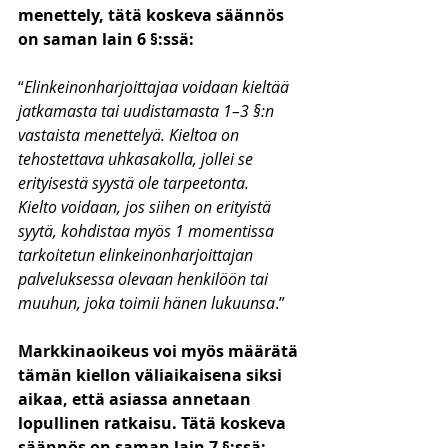
menettely, tätä koskeva säännös 
on saman lain 6 §:ssä:
“
Elinkeinonharjoittajaa voidaan kieltää 
jatkamasta tai uudistamasta 1–3 §:n 
vastaista menettelyä. Kieltoa on 
tehostettava uhkasakolla, jollei se 
erityisestä syystä ole tarpeetonta.
Kielto voidaan, jos siihen on erityistä 
syytä, kohdistaa myös 1 momentissa 
tarkoitetun elinkeinonharjoittajan 
palveluksessa olevaan henkilöön tai 
muuhun, joka toimii hänen lukuunsa
.”
Markkinaoikeus voi myös määrätä 
tämän kiellon väliaikaisena siksi 
aikaa, että asiassa annetaan 
lopullinen ratkaisu. Tätä koskeva 
säännös on saman lain 7 §:ssä: