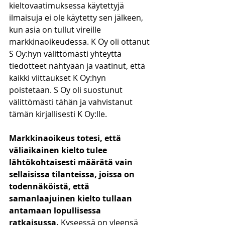
kieltovaatimuksessa käytettyjä 
ilmaisuja ei ole käytetty sen jälkeen, 
kun asia on tullut vireille 
markkinaoikeudessa. K Oy oli ottanut 
S Oy:hyn välittömästi yhteyttä 
tiedotteet nähtyään ja vaatinut, että 
kaikki viittaukset K Oy:hyn 
poistetaan. S Oy oli suostunut 
välittömästi tähän ja vahvistanut 
tämän kirjallisesti K Oy:lle. 
Markkinaoikeus totesi, että 
väliaikainen kielto tulee 
lähtökohtaisesti määrätä vain 
sellaisissa tilanteissa, joissa on 
todennäköistä, että 
samanlaajuinen kielto tullaan 
antamaan lopullisessa 
ratkaisussa.
 Kyseessä on yleensä 