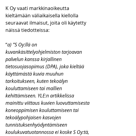
K Oy vaati markkinaoikeutta 
kieltämään väliaikaisella kiellolla 
seuraavat ilmaisut, joita oli käytetty 
näissä tiedotteissa:
“
a) ”S Oy:llä on 
kuvankäsittelyohjelmiston tarjoavan 
palvelun kanssa kirjallinen 
tietosuojasopimus (DPA), joka kieltää 
käyttämästä kuvia muuhun 
tarkoitukseen, kuten tekoälyn 
kouluttamiseen tai mallien 
kehittämiseen. YLE:n artikkelissa 
mainittu viittaus kuvien luovuttamisesta 
koneoppimisen kouluttamiseen tai 
tekoälypohjaisen kasvojen 
tunnistuksenhyödyntämiseen 
koulukuvatuotannossa ei koske S Oy:tä, 