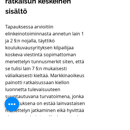
ratkaisun keskeinen 
sisältö
Tapauksessa arvioitiin 
elinkeinotoiminnasta annetun lain 1 
ja 2 §:n nojalla, täyttikö 
koulukuvausyrityksen kilpailijaa 
koskeva viestintä sopimattoman 
menettelyn tunnusmerkit siten, että 
se tulisi lain 7 §:n mukaisesti 
väliaikaisesti kieltää. Markkinaoikeus 
painotti ratkaisussaan kiellon 
luonnetta tulevaisuuteen 
suuntautuvana turvatoimena, jonka 
tarkoituksena on estää lainvastaisen 
menettelyn jatkaminen eikä hyvittää 
aiempaa toimintaa. Koska vastaaja 
oli oma-aloitteisesti lopettanut 