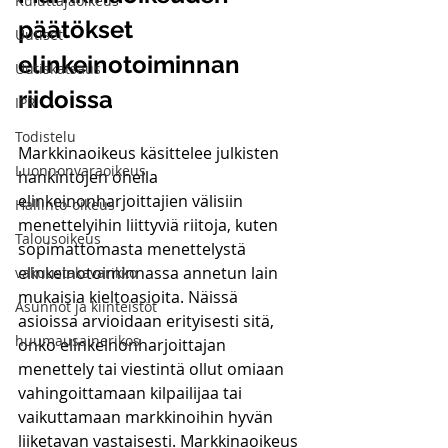
Kuluttajaoikeus
päätökset 
Uutiset
elinkeinotoiminnan 
Uutiskatsaus
riidoissa
IPR
Todistelu
Markkinaoikeus käsittelee julkisten 
Luonnonvaraoikeus
hankintojen ohella 
elinkeinonharjoittajien välisiin 
Hallinto-oikeus
menettelyihin liittyviä riitoja, kuten 
Talousoikeus
sopimattomasta menettelystä 
elinkeinotoiminnassa annetun lain 
vakuustakavarikko
mukaisia kieltoasioita. Näissä 
Asunnot ja kiinteistöt
asioissa arvioidaan erityisesti sitä, 
huumausainerikos
onko elinkeinonharjoittajan 
menettely tai viestintä ollut omiaan 
vahingoittamaan kilpailijaa tai 
vaikuttamaan markkinoihin hyvän 
liiketavan vastaisesti. Markkinaoikeus 