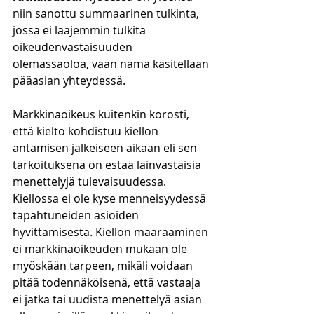
niin sanottu summaarinen tulkinta, 
jossa ei laajemmin tulkita 
oikeudenvastaisuuden 
olemassaoloa, vaan nämä käsitellään 
pääasian yhteydessä. 
Markkinaoikeus kuitenkin korosti, 
että kielto kohdistuu kiellon 
antamisen jälkeiseen aikaan eli sen 
tarkoituksena on estää lainvastaisia 
menettelyjä tulevaisuudessa. 
Kiellossa ei ole kyse menneisyydessä 
tapahtuneiden asioiden 
hyvittämisestä. Kiellon määrääminen 
ei markkinaoikeuden mukaan ole 
myöskään tarpeen, mikäli voidaan 
pitää todennäköisenä, että vastaaja 
ei jatka tai uudista menettelyä asian 