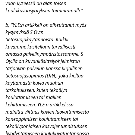
vaan kyseessä on alan toisen 
koulukuvausyrityksen toimintamalli.”
b) ”YLE:n artikkeli on aiheuttanut myös 
kysymyksiä S Oy:n 
tietosuojakäytännöistä. Kaikki 
kuvamme käsitellään turvallisesti 
omassa palvelinympäristössämme. S 
Oy:llä on kuvankäsittelyohjelmiston 
tarjoavan palvelun kanssa kirjallinen 
tietosuojasopimus (DPA), joka kieltää 
käyttämästä kuvia muuhun 
tarkoitukseen, kuten tekoälyn 
kouluttamiseen tai mallien 
kehittämiseen. YLE:n artikkelissa 
mainittu viittaus kuvien luovuttamisesta 
koneoppimisen kouluttamiseen tai 
tekoälypohjaisen kasvojentunnistuksen 
hyödyntämiseen koulukuvatuotannossa 