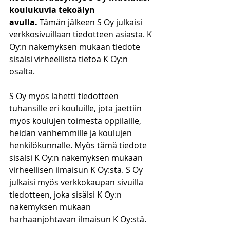
koulukuvia tekoälyn 
avulla.
 Tämän jälkeen S Oy julkaisi 
verkkosivuillaan tiedotteen asiasta. K 
Oy:n näkemyksen mukaan tiedote 
sisälsi virheellistä tietoa K Oy:n 
osalta. 
S Oy myös lähetti tiedotteen 
tuhansille eri kouluille, jota jaettiin 
myös koulujen toimesta oppilaille, 
heidän vanhemmille ja koulujen 
henkilökunnalle. Myös tämä tiedote 
sisälsi K Oy:n näkemyksen mukaan 
virheellisen ilmaisun K Oy:stä. S Oy 
julkaisi myös verkkokaupan sivuilla 
tiedotteen, joka sisälsi K Oy:n 
näkemyksen mukaan 
harhaanjohtavan ilmaisun K Oy:stä. 