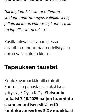
“
Kielto, jota 6 §:ssä tarkoitetaan, 
voidaan määrätä myös väliaikaisena, 
jolloin kielto on voimassa, kunnes asia 
on lopullisesti ratkaistu
.”
Käsillä olevassa tapauksessa 
arvioitiin nimenomaan edellytyksiä 
antaa väliaikainen kielto. 
Tapauksen taustat
Koulukuvamarkkinoilla toimii 
Suomessa pääasiassa kaksi isoa 
yritystä, S Oy ja K Oy
. Yleisradio 
julkaisi 7.10.2025 paljon huomiota 
saaneen uutisen siitä, että 
koulukuvausyritys S Oy muokkasi 