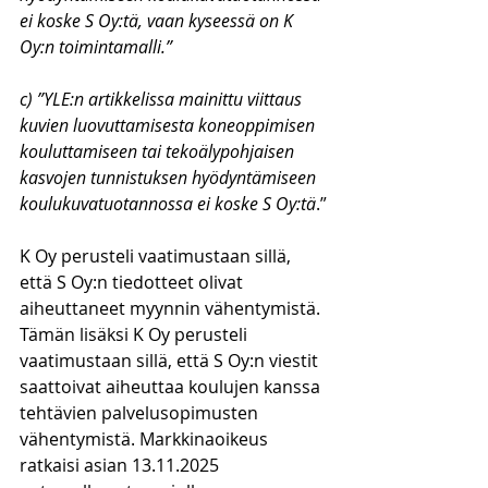
ei koske S Oy:tä, vaan kyseessä on K 
Oy:n toimintamalli.”
c) ”YLE:n artikkelissa mainittu viittaus 
kuvien luovuttamisesta koneoppimisen 
kouluttamiseen tai tekoälypohjaisen 
kasvojen tunnistuksen hyödyntämiseen 
koulukuvatuotannossa ei koske S Oy:tä
.”
K Oy perusteli vaatimustaan sillä, 
että S Oy:n tiedotteet olivat 
aiheuttaneet myynnin vähentymistä. 
Tämän lisäksi K Oy perusteli 
vaatimustaan sillä, että S Oy:n viestit 
saattoivat aiheuttaa koulujen kanssa 
tehtävien palvelusopimusten 
vähentymistä. Markkinaoikeus 
ratkaisi asian 13.11.2025 