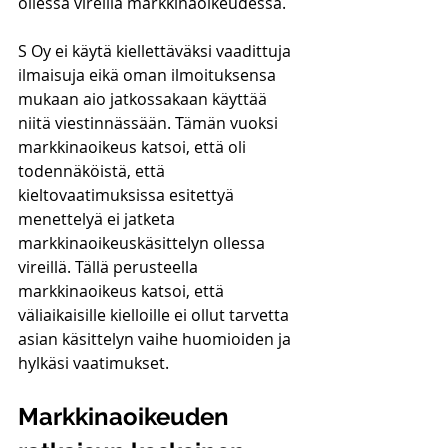
ollessa vireillä markkinaoikeudessa. 
S Oy ei käytä kiellettäväksi vaadittuja 
ilmaisuja eikä oman ilmoituksensa 
mukaan aio jatkossakaan käyttää 
niitä viestinnässään. Tämän vuoksi 
markkinaoikeus katsoi, että oli 
todennäköistä, että 
kieltovaatimuksissa esitettyä 
menettelyä ei jatketa 
markkinaoikeuskäsittelyn ollessa 
vireillä. Tällä perusteella 
markkinaoikeus katsoi, että 
väliaikaisille kielloille ei ollut tarvetta 
asian käsittelyn vaihe huomioiden ja 
hylkäsi vaatimukset. 
Markkinaoikeuden 