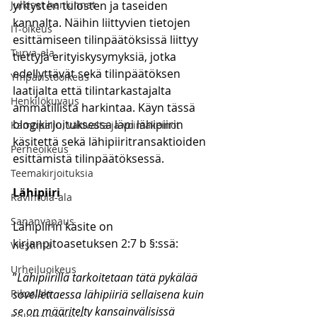
Julkiset hankinnat
yritysten tulosten ja taseiden 
kannalta. Näihin liittyvien tietojen 
IT-oikeus
esittämiseen tilinpäätöksissä liittyy 
Turva-ala
tiettyjä erityiskysymyksiä, jotka 
edellyttävät sekä tilinpäätöksen 
Ympäristöoikeus
laatijalta että tilintarkastajalta 
Henkilökuvaus
ammatillista harkintaa. Käyn tässä 
blogikirjoituksessa läpi lähipiirin 
Kamppailu, väkivalta ja voimakeinot
käsitettä sekä lähipiiritransaktioiden 
Perheoikeus
esittämistä tilinpäätöksessä.
Teemakirjoituksia
Lähipiiri
Ravintola-ala
Sananvapaus
Lähipiirin käsite on 
kirjanpitoasetuksen 2:7 b §:ssä:
Viestintä
Urheiluoikeus
”
Lähipiirillä tarkoitetaan tätä pykälää 
Rikoslaki
sovellettaessa lähipiiriä sellaisena kuin 
se on määritelty kansainvälisissä 