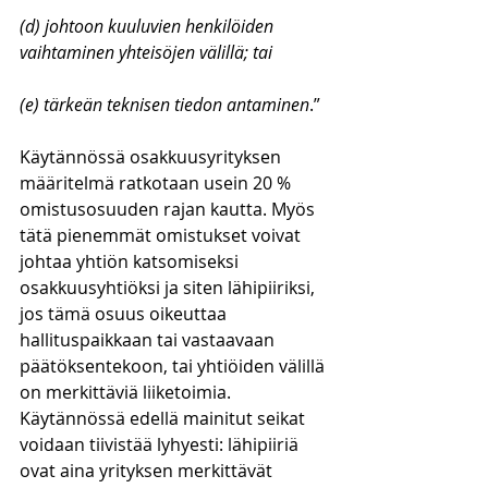
(d) johtoon kuuluvien henkilöiden 
vaihtaminen yhteisöjen välillä; tai
(e) tärkeän teknisen tiedon antaminen
.”
Käytännössä osakkuusyrityksen 
määritelmä ratkotaan usein 20 % 
omistusosuuden rajan kautta. Myös 
tätä pienemmät omistukset voivat 
johtaa yhtiön katsomiseksi 
osakkuusyhtiöksi ja siten lähipiiriksi, 
jos tämä osuus oikeuttaa 
hallituspaikkaan tai vastaavaan 
päätöksentekoon, tai yhtiöiden välillä 
on merkittäviä liiketoimia.
Käytännössä edellä mainitut seikat 
voidaan tiivistää lyhyesti: lähipiiriä 
ovat aina yrityksen merkittävät 