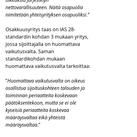
oikeuksia järjestelyn 
nettovarallisuuteen. Näitä osapuolia 
nimitetään yhteisyrityksen osapuoliksi.”
Osakkuusyritys taas on IAS 28-
standardin kohdan 3 mukaan yritys, 
jossa sijoittajalla on huomattava 
vaikutusvalta. Saman 
standardikohdan mukaan 
huomattava vaikutusvalta tarkoittaa:
”
Huomattava vaikutusvalta on oikeus 
osallistua sijoituskohteen talouden ja 
toiminnan periaatteita koskevaan 
päätöksentekoon, mutta se ei ole 
kyseisiä periaatteita koskevaa 
määräysvaltaa eikä yhteistä 
määräysvaltaa
.”