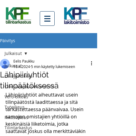
Päivitys
Julkaisut
Eelis Paukku
Julkaisut
16.4.2024
5 min käytetty lukemiseen
Lähipiiriyhtiöt
Liikejuridiikka
tilinpäätöksessä
Oikeustapauskommentit
Lähipiiriyhtiöt aiheuttavat usein 
Vero-oikeus
tilinpäätöstä laadittaessa ja sitä 
Työoikeus
tarkastettaessa päänvaivaa. Usein 
samojen omistajien yhtiöillä on 
Rikosoikeus
keskinäisiä liiketoimia, jotka 
Tilintarkastus
saattavat joskus olla merkittäviäkin 