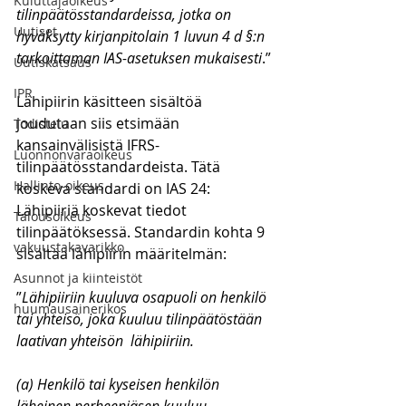
Kuluttajaoikeus
tilinpäätösstandardeissa, jotka on 
Uutiset
hyväksytty kirjanpitolain 1 luvun 4 d §:n 
tarkoittaman IAS-asetuksen mukaisesti
.”
Uutiskatsaus
IPR
Lähipiirin käsitteen sisältöä 
joudutaan siis etsimään 
Todistelu
kansainvälisistä IFRS-
Luonnonvaraoikeus
tilinpäätösstandardeista. Tätä 
Hallinto-oikeus
koskeva standardi on IAS 24: 
Lähipiiriä koskevat tiedot 
Talousoikeus
tilinpäätöksessä. Standardin kohta 9 
vakuustakavarikko
sisältää lähipiirin määritelmän:
Asunnot ja kiinteistöt
”
Lähipiiriin kuuluva osapuoli on henkilö 
huumausainerikos
tai yhteisö, joka kuuluu tilinpäätöstään 
laativan yhteisön  lähipiiriin.
(a) Henkilö tai kyseisen henkilön 