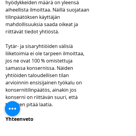
hyödykkeiden määrä on yleensä 
aiheellista ilmoittaa. Näillä suojataan 
tilinpäätöksen käyttäjän 
mahdollisuuksia saada oikeat ja 
riittävät tiedot yhtiöstä.
Tytär- ja sisaryhtiöiden välisiä 
liiketoimia ei ole tarpeen ilmoittaa, 
jos ne ovat 100 % omistettuja 
samassa konsernissa. Näiden 
yhtiöiden taloudellisen tilan 
arvioinnin ensisijainen työkalu on 
konsernitilinpäätös, ainakin jos 
konserni on riittävän suuri, että 
tällainen pitää laatia.
Yhteenveto
Lähipiiri ei ole yksinkertainen asia 