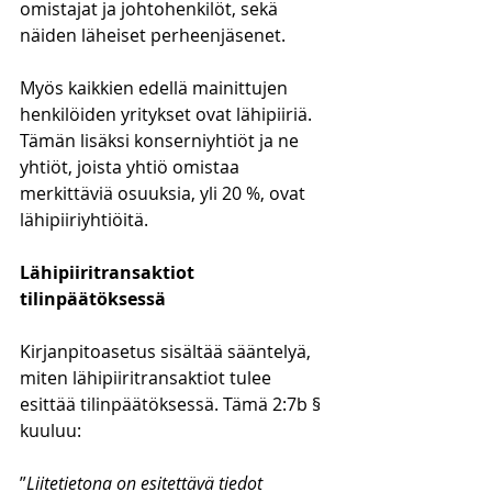
omistajat ja johtohenkilöt, sekä 
näiden läheiset perheenjäsenet. 
Myös kaikkien edellä mainittujen 
henkilöiden yritykset ovat lähipiiriä. 
Tämän lisäksi konserniyhtiöt ja ne 
yhtiöt, joista yhtiö omistaa 
merkittäviä osuuksia, yli 20 %, ovat 
lähipiiriyhtiöitä.
Lähipiiritransaktiot 
tilinpäätöksessä
Kirjanpitoasetus sisältää sääntelyä, 
miten lähipiiritransaktiot tulee 
esittää tilinpäätöksessä. Tämä 2:7b § 
kuuluu:
”
Liitetietona on esitettävä tiedot 