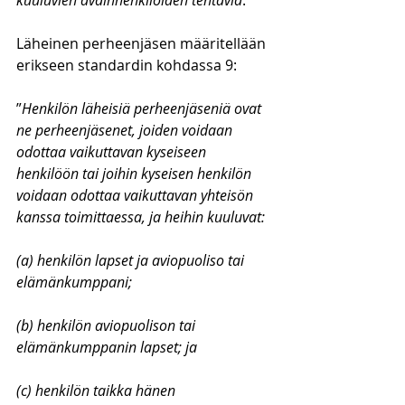
kuuluvien avainhenkilöiden tehtäviä
.”
Läheinen perheenjäsen määritellään 
erikseen standardin kohdassa 9:
”
Henkilön läheisiä perheenjäseniä ovat 
ne perheenjäsenet, joiden voidaan 
odottaa vaikuttavan kyseiseen 
henkilöön tai joihin kyseisen henkilön 
voidaan odottaa vaikuttavan yhteisön 
kanssa toimittaessa, ja heihin kuuluvat:
(a) henkilön lapset ja aviopuoliso tai 
elämänkumppani;
(b) henkilön aviopuolison tai 
elämänkumppanin lapset; ja
(c) henkilön taikka hänen 