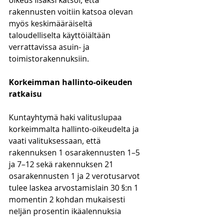
oikeus lisäksi katsoi, että 
rakennusten voitiin katsoa olevan 
myös keskimääräiseltä 
taloudelliselta käyttöiältään 
verrattavissa asuin- ja 
toimistorakennuksiin.
Korkeimman hallinto-oikeuden 
ratkaisu 
Kuntayhtymä haki valituslupaa 
korkeimmalta hallinto-oikeudelta ja 
vaati valituksessaan, että 
rakennuksen 1 osarakennusten 1–5 
ja 7–12 sekä rakennuksen 21 
osarakennusten 1 ja 2 verotusarvot 
tulee laskea arvostamislain 30 §:n 1 
momentin 2 kohdan mukaisesti 
neljän prosentin ikäalennuksia 