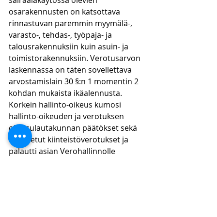
sairaalakäytössä olevien 
osarakennusten on katsottava 
rinnastuvan paremmin myymälä-, 
varasto-, tehdas-, työpaja- ja 
talousrakennuksiin kuin asuin- ja 
toimistorakennuksiin. Verotusarvon 
laskennassa on täten sovellettava 
arvostamislain 30 §:n 1 momentin 2 
kohdan mukaista ikäalennusta. 
Korkein hallinto-oikeus kumosi 
hallinto-oikeuden ja verotuksen 
oikaisulautakunnan päätökset sekä 
toimitetut kiinteistöverotukset ja 
palautti asian Verohallinnolle 
uudelleen käsiteltäväksi.
Johtopäätökset
Korkein hallinto-oikeus kiinnitti 