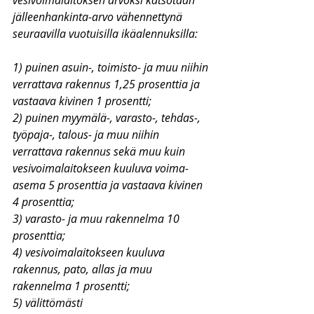
vesivoimalaitoksen arvoksi katsotaan 
jälleenhankinta-arvo vähennettynä 
seuraavilla vuotuisilla ikäalennuksilla:
1) puinen asuin-, toimisto- ja muu niihin 
verrattava rakennus 1,25 prosenttia ja 
vastaava kivinen 1 prosentti;
2) puinen myymälä-, varasto-, tehdas-, 
työpaja-, talous- ja muu niihin 
verrattava rakennus sekä muu kuin 
vesivoimalaitokseen kuuluva voima-
asema 5 prosenttia ja vastaava kivinen 
4 prosenttia;
3) varasto- ja muu rakennelma 10 
prosenttia;
4) vesivoimalaitokseen kuuluva 
rakennus, pato, allas ja muu 
rakennelma 1 prosentti;
5) välittömästi 