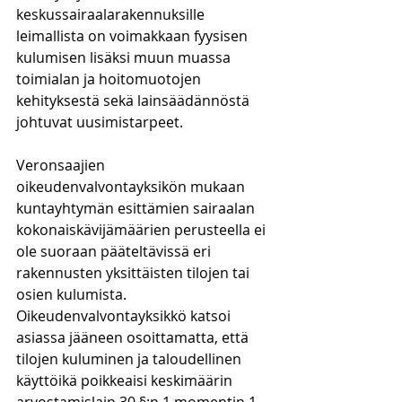
keskussairaalarakennuksille 
leimallista on voimakkaan fyysisen 
kulumisen lisäksi muun muassa 
toimialan ja hoitomuotojen 
kehityksestä sekä lainsäädännöstä 
johtuvat uusimistarpeet.
Veronsaajien 
oikeudenvalvontayksikön mukaan 
kuntayhtymän esittämien sairaalan 
kokonaiskävijämäärien perusteella ei 
ole suoraan pääteltävissä eri 
rakennusten yksittäisten tilojen tai 
osien kulumista. 
Oikeudenvalvontayksikkö katsoi 
asiassa jääneen osoittamatta, että 
tilojen kuluminen ja taloudellinen 
käyttöikä poikkeaisi keskimäärin 