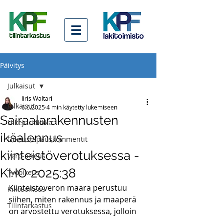
Päivitys
Julkaisut
Iiris Waltari
Julkaisut
6.6.2025
4 min käytetty lukemiseen
Sairaalarakennusten
Liikejuridiikka
ikäalennus
Oikeustapauskommentit
kiinteistöverotuksessa -
Vero-oikeus
KHO 2025:38
Työoikeus
Kiinteistöveron määrä perustuu 
Rikosoikeus
siihen, miten rakennus ja maaperä 
Tilintarkastus
on arvostettu verotuksessa, jolloin 