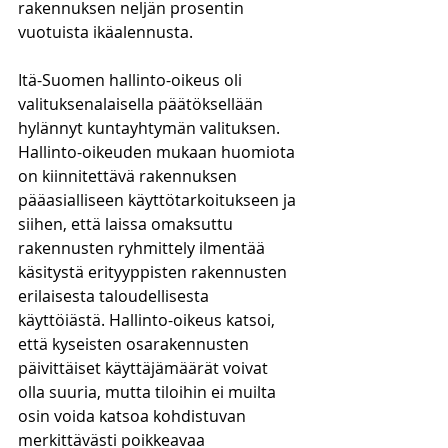
rakennuksen neljän prosentin 
vuotuista ikäalennusta. 
Itä-Suomen hallinto-oikeus oli 
valituksenalaisella päätöksellään 
hylännyt kuntayhtymän valituksen. 
Hallinto-oikeuden mukaan huomiota 
on kiinnitettävä rakennuksen 
pääasialliseen käyttötarkoitukseen ja 
siihen, että laissa omaksuttu 
rakennusten ryhmittely ilmentää 
käsitystä erityyppisten rakennusten 
erilaisesta taloudellisesta 
käyttöiästä. Hallinto-oikeus katsoi, 
että kyseisten osarakennusten 
päivittäiset käyttäjämäärät voivat 
olla suuria, mutta tiloihin ei muilta 
osin voida katsoa kohdistuvan 
merkittävästi poikkeavaa 