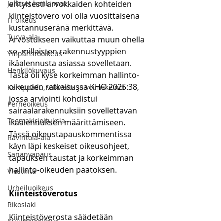
Julkiset hankinnat
erityisesti arvokkaiden kohteiden 
kiinteistövero voi olla vuosittaisena 
IT-oikeus
kustannuseränä merkittävä. 
Turva-ala
Arvostukseen vaikuttaa muun ohella 
se, millaisten rakennustyyppien 
Ympäristöoikeus
ikäalennusta asiassa sovelletaan. 
Henkilökuvaus
Tästä oli kyse korkeimman hallinto-
oikeuden ratkaisussa KHO 2025:38, 
Kamppailu, väkivalta ja voimakeinot
jossa arviointi kohdistui 
Perheoikeus
sairaalarakennuksiin sovellettavan 
Teemakirjoituksia
ikäalennuksen määrittämiseen. 
Tässä oikeustapauskommentissa 
Ravintola-ala
käyn läpi keskeiset oikeusohjeet, 
Sananvapaus
tapauksen taustat ja korkeimman 
hallinto-oikeuden päätöksen. 
Viestintä
Urheiluoikeus
Kiinteistöverotus
Rikoslaki
Kiinteistöverosta säädetään 