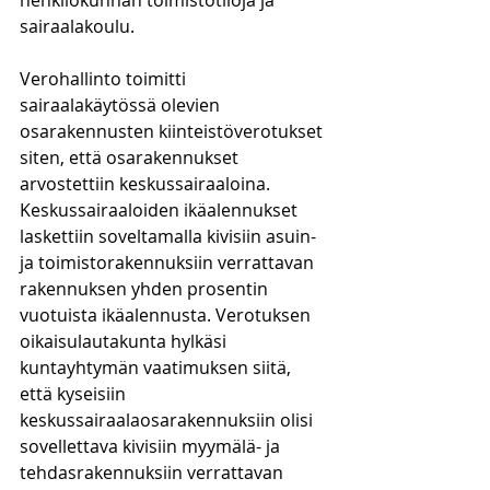
henkilökunnan toimistotiloja ja 
sairaalakoulu.
Verohallinto toimitti 
sairaalakäytössä olevien 
osarakennusten kiinteistöverotukset 
siten, että osarakennukset 
arvostettiin keskussairaaloina. 
Keskussairaaloiden ikäalennukset 
laskettiin soveltamalla kivisiin asuin- 
ja toimistorakennuksiin verrattavan 
rakennuksen yhden prosentin 
vuotuista ikäalennusta. Verotuksen 
oikaisulautakunta hylkäsi 
kuntayhtymän vaatimuksen siitä, 
että kyseisiin 
keskussairaalaosarakennuksiin olisi 
sovellettava kivisiin myymälä- ja 
tehdasrakennuksiin verrattavan 