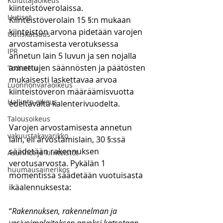
Kuluttajaoikeus
kiinteistöverolaissa. 
Uutiset
Kiinteistöverolain 15 §:n mukaan 
kiinteistön arvona pidetään varojen 
Uutiskatsaus
arvostamisesta verotuksessa 
IPR
annetun lain 5 luvun ja sen nojalla 
annettujen säännösten ja päätösten 
Todistelu
mukaisesti laskettavaa arvoa 
Luonnonvaraoikeus
kiinteistöveron määräämisvuotta 
Hallinto-oikeus
edeltävältä kalenterivuodelta. 
Talousoikeus
Varojen arvostamisesta annetun 
vakuustakavarikko
lain, eli arvostamislain, 30 §:ssä 
säädetään rakennuksen 
Asunnot ja kiinteistöt
verotusarvosta. Pykälän 1 
huumausainerikos
momentissa säädetään vuotuisasta 
ikäalennuksesta:
“
Rakennuksen, rakennelman ja 