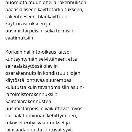
huomiota muun ohella rakennuksen 
pääasialliseen käyttötarkoitukseen, 
rakenteeseen, tilankäyttöön, 
käyttörasitukseen ja 
uusimistarpeisiin sekä teknisiin 
vaatimuksiin. 
Korkein hallinto-oikeus katsoi 
kuntayhtymän selvittäneen, että 
sairaalakäytössä oleviin 
osarakennuksiin kohdistuu tilojen 
käytöstä johtuvaa suurempaa 
kulutusta kuin tavanomaisiin asuin- 
ja toimistorakennuksiin. 
Sairaalarakennusten 
uusimistarpeisiin vaikuttavat myös 
sairaalatoiminnan kehittyminen, 
tekniset erityisvaatimukset ja 
lainsäädännöstä johtuvat syyt. 