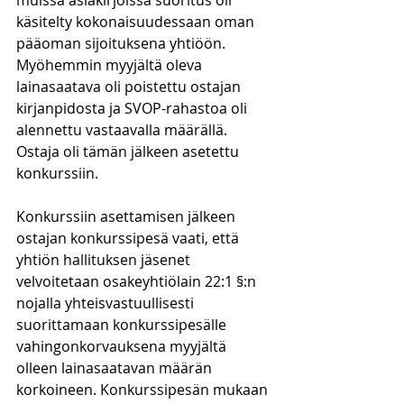
muissa asiakirjoissa suoritus oli 
käsitelty kokonaisuudessaan oman 
pääoman sijoituksena yhtiöön. 
Myöhemmin myyjältä oleva 
lainasaatava oli poistettu ostajan 
kirjanpidosta ja SVOP-rahastoa oli 
alennettu vastaavalla määrällä. 
Ostaja oli tämän jälkeen asetettu 
konkurssiin. 
Konkurssiin asettamisen jälkeen 
ostajan konkurssipesä vaati, että 
yhtiön hallituksen jäsenet 
velvoitetaan osakeyhtiölain 22:1 §:n 
nojalla yhteisvastuullisesti 
suorittamaan konkurssipesälle 
vahingonkorvauksena myyjältä 
olleen lainasaatavan määrän 
korkoineen. Konkurssipesän mukaan 