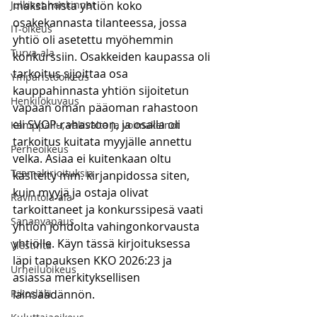
Julkiset hankinnat
maksamista yhtiön koko 
osakekannasta tilanteessa, jossa 
IT-oikeus
yhtiö oli asetettu myöhemmin 
Turva-ala
konkurssiin. Osakkeiden kaupassa oli 
tarkoitus sijoittaa osa 
Ympäristöoikeus
kauppahinnasta yhtiön sijoitetun 
Henkilökuvaus
vapaan oman pääoman rahastoon 
eli SVOP-rahastoon, ja osalla oli 
Kamppailu, väkivalta ja voimakeinot
tarkoitus kuitata myyjälle annettu 
Perheoikeus
velka. Asiaa ei kuitenkaan oltu 
Teemakirjoituksia
käsitelty mm. kirjanpidossa siten, 
kuin myyjä ja ostaja olivat 
Ravintola-ala
tarkoittaneet ja konkurssipesä vaati 
Sananvapaus
yhtiön johdolta vahingonkorvausta 
yhtiölle. Käyn tässä kirjoituksessa 
Viestintä
läpi tapauksen KKO 2026:23 ja 
Urheiluoikeus
asiassa merkityksellisen 
Rikoslaki
lainsäädännön.