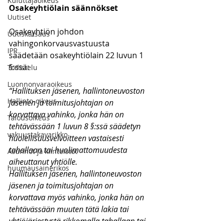
Kuluttajaoikeus
Osakeyhtiölain säännökset
Uutiset
Osakeyhtiön johdon 
Uutiskatsaus
vahingonkorvausvastuusta 
IPR
säädetään osakeyhtiölain 22 luvun 1 
§:ssä:
Todistelu
Luonnonvaraoikeus
“Hallituksen jäsenen, hallintoneuvoston 
Hallinto-oikeus
jäsenen ja toimitusjohtajan on 
korvattava vahinko, jonka hän on 
Talousoikeus
tehtävässään 1 luvun 8 §:ssä säädetyn 
vakuustakavarikko
huolellisuusvelvoitteen vastaisesti 
tahallaan tai huolimattomuudesta 
Asunnot ja kiinteistöt
aiheuttanut yhtiölle.
huumausainerikos
Hallituksen jäsenen, hallintoneuvoston 
jäsenen ja toimitusjohtajan on 
korvattava myös vahinko, jonka hän on 
tehtävässään muuten tätä lakia tai 