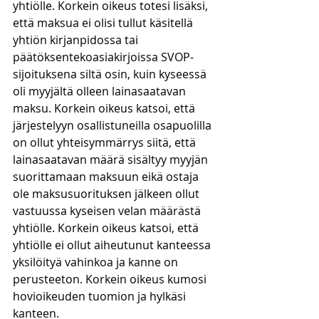
yhtiölle. Korkein oikeus totesi lisäksi, 
että maksua ei olisi tullut käsitellä 
yhtiön kirjanpidossa tai 
päätöksentekoasiakirjoissa SVOP-
sijoituksena siltä osin, kuin kyseessä 
oli myyjältä olleen lainasaatavan 
maksu. Korkein oikeus katsoi, että 
järjestelyyn osallistuneilla osapuolilla 
on ollut yhteisymmärrys siitä, että 
lainasaatavan määrä sisältyy myyjän 
suorittamaan maksuun eikä ostaja 
ole maksusuorituksen jälkeen ollut 
vastuussa kyseisen velan määrästä 
yhtiölle. Korkein oikeus katsoi, että 
yhtiölle ei ollut aiheutunut kanteessa 
yksilöityä vahinkoa ja kanne on 
perusteeton. Korkein oikeus kumosi 
hovioikeuden tuomion ja hylkäsi 
kanteen.