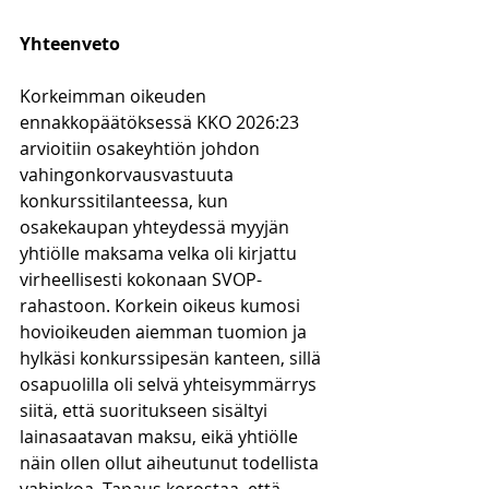
Yhteenveto
Korkeimman oikeuden 
ennakkopäätöksessä KKO 2026:23 
arvioitiin osakeyhtiön johdon 
vahingonkorvausvastuuta 
konkurssitilanteessa, kun 
osakekaupan yhteydessä myyjän 
yhtiölle maksama velka oli kirjattu 
virheellisesti kokonaan SVOP-
rahastoon. Korkein oikeus kumosi 
hovioikeuden aiemman tuomion ja 
hylkäsi konkurssipesän kanteen, sillä 
osapuolilla oli selvä yhteisymmärrys 
siitä, että suoritukseen sisältyi 
lainasaatavan maksu, eikä yhtiölle 
näin ollen ollut aiheutunut todellista 