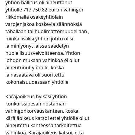
yhtiön hallitus oli aiheuttanut 
yhtiölle 717 750,82 euron vahingon 
rikkomalla osakeyhtiölain 
varojenjakoa koskevia säännöksiä 
tahallaan tai huolimattomuudellaan , 
minkä lisäksi yhtiön johto olisi 
laiminlyönyt laissa säädetyn 
huolellisuusvelvoitteensa. Yhtiön 
johdon mukaan vahinkoa ei ollut 
aiheutunut yhtiölle, koska 
lainasaatava oli suoritettu 
kokonaisuudessaan yhtiölle. 
Käräjäoikeus hylkäsi yhtiön 
konkurssipesän nostaman 
vahingonkorvauskanteen, koska 
käräjäoikeus katsoi ettei yhtiölle ollut 
aiheutettu kanteessa tarkoitettua 
vahinkoa. Käräjäoikeus katsoi, että 