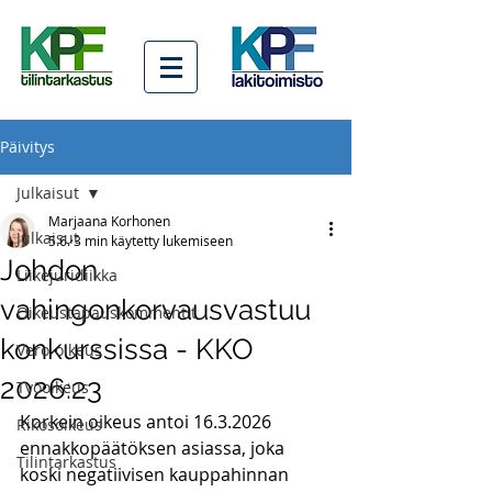
Päivitys
Julkaisut
Marjaana Korhonen
Julkaisut
5.6.
3 min käytetty lukemiseen
Johdon
Liikejuridiikka
vahingonkorvausvastuu
Oikeustapauskommentit
konkurssissa - KKO
Vero-oikeus
2026:23
Työoikeus
Korkein oikeus antoi 16.3.2026 
Rikosoikeus
ennakkopäätöksen asiassa, joka 
Tilintarkastus
koski negatiivisen kauppahinnan 