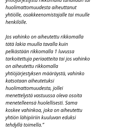
yhtiöjärjestystä rikkomalla tahallaan tai 
huolimattomuudesta aiheuttanut 
yhtiölle, osakkeenomistajalle tai muulle 
henkilölle.
Jos vahinko on aiheutettu rikkomalla 
tätä lakia muulla tavalla kuin 
pelkästään rikkomalla 1 luvussa 
tarkoitettuja periaatteita tai jos vahinko 
on aiheutettu rikkomalla 
yhtiöjärjestyksen määräystä, vahinko 
katsotaan aiheutetuksi 
huolimattomuudesta, jollei 
menettelystä vastuussa oleva osoita 
menetelleensä huolellisesti. Sama 
koskee vahinkoa, joka on aiheutettu 
yhtiön lähipiiriin kuuluvan eduksi 
tehdyllä toimella.”