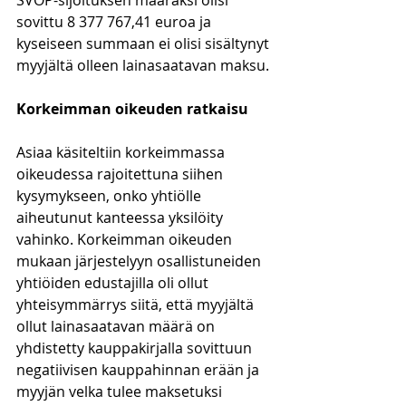
SVOP-sijoituksen määräksi olisi 
sovittu 8 377 767,41 euroa ja 
kyseiseen summaan ei olisi sisältynyt 
myyjältä olleen lainasaatavan maksu. 
Korkeimman oikeuden ratkaisu
Asiaa käsiteltiin korkeimmassa 
oikeudessa rajoitettuna siihen 
kysymykseen, onko yhtiölle 
aiheutunut kanteessa yksilöity 
vahinko. Korkeimman oikeuden 
mukaan järjestelyyn osallistuneiden 
yhtiöiden edustajilla oli ollut 
yhteisymmärrys siitä, että myyjältä 
ollut lainasaatavan määrä on 
yhdistetty kauppakirjalla sovittuun 
negatiivisen kauppahinnan erään ja 
myyjän velka tulee maksetuksi 