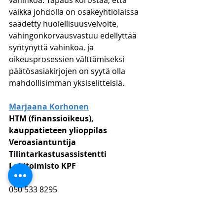
vahinkoa. Tapaus korostaa, että 
vaikka johdolla on osakeyhtiölaissa 
säädetty huolellisuusvelvoite, 
vahingonkorvausvastuu edellyttää 
syntynyttä vahinkoa, ja 
oikeusprosessien välttämiseksi 
päätösasiakirjojen on syytä olla 
mahdollisimman yksiselitteisiä.
Marjaana Korhonen
HTM (finanssioikeus), 
kauppatieteen ylioppilas
Veroasiantuntija
Tilintarkastusassistentti
Lakitoimisto KPF
050 533 8295
marjaana.korhonen@kpflaki.com