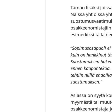
Tämän lisäksi joiss
Näissä yhtiöissä yh
suostumusvaatimuks
osakkeenomistajiin 
esimerkiksi tällaine
“
Sopimusosapuoli ei 
kuin on hankkinut tä
Suostumuksen hakemi
ennen kaupantekoa. 
tehtiin niillä ehdoil
suostumuksen.”
Asiassa on syytä ko
myymästä tai muuten
osakkeenomistaja 