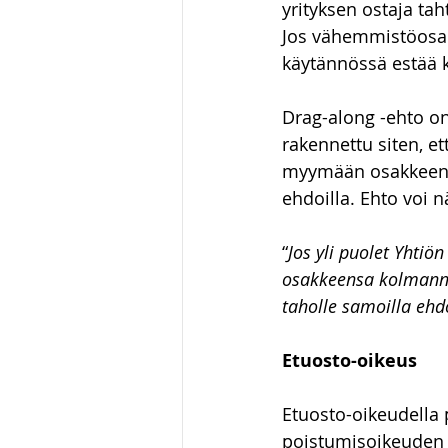
yrityksen ostaja ta
Jos vähemmistöosakk
käytännössä estää k
Drag-along -ehto on 
rakennettu siten, et
myymään osakkeensa
ehdoilla. Ehto voi n
“
Jos yli puolet Yhti
osakkeensa kolmanne
taholle samoilla ehdo
Etuosto-oikeus
Etuosto-oikeudella
poistumisoikeuden j