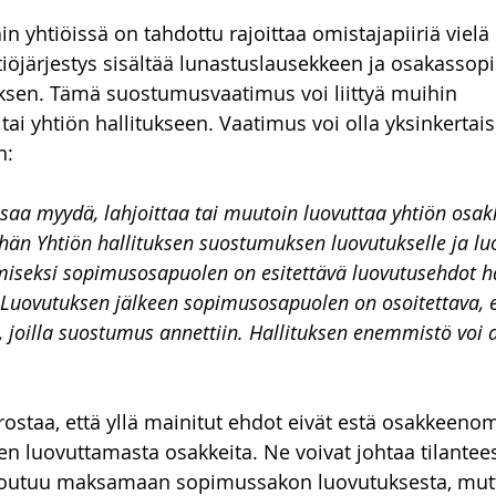
ain yhtiöissä on tahdottu rajoittaa omistajapiiriä vie
tiöjärjestys sisältää lunastuslausekkeen ja osakassop
en. Tämä suostumusvaatimus voi liittyä muihin 
tai yhtiön hallitukseen. Vaatimus voi olla yksinkertai
n:
saa myydä, lahjoittaa tai muutoin luovuttaa yhtiön osak
hän Yhtiön hallituksen suostumuksen luovutukselle ja luo
seksi sopimusosapuolen on esitettävä luovutusehdot hal
Luovutuksen jälkeen sopimusosapuolen on osoitettava, e
la, joilla suostumus annettiin. Hallituksen enemmistö voi 
rostaa, että yllä mainitut ehdot eivät estä osakkeenom
 luovuttamasta osakkeita. Ne voivat johtaa tilantees
joutuu maksamaan sopimussakon luovutuksesta, mut