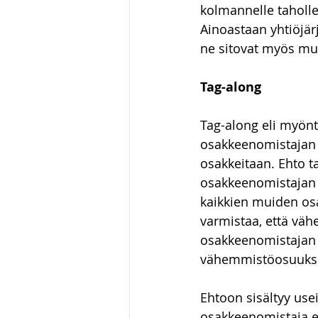
kolmannelle taholle 
Ainoastaan yhtiöjärj
ne sitovat myös mu
Tag-along
Tag-along eli myönt
osakkeenomistajan 
osakkeitaan. Ehto t
osakkeenomistajan 
kaikkien muiden osa
varmistaa, että vä
osakkeenomistajan 
vähemmistöosuuksie
Ehtoon sisältyy usei
osakkeenomistaja e