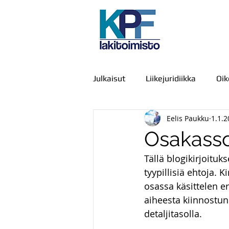
Julkaisut
Liikejuridiikka
Oi
Eelis Paukku
1.1.2
Julkiset hankinnat
IT-oike
Osakassop
Tällä blogikirjoituk
Kamppailu, väkivalta ja voimak
tyypillisiä ehtoja. 
osassa käsittelen er
aiheesta kiinnostune
Viestintä
Urheiluoikeus
detaljitasolla.