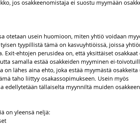
ko, jos osakkeenomistaja ei suostu myymään osakke
a otetaan usein huomioon, miten yhtiö voidaan myy
ityisen tyypillistä tämä on kasvuyhtiöissä, joissa yht
. Exit-ehtojen perusidea on, että yksittäiset osakkaat 
tta samalla estää osakkeiden myyminen ei-toivotuille
 on lähes aina ehto, joka estää myymästä osakkeita u
 tämä taho liittyy osakassopimukseen. Usein myös 
 edellytetään tällaiselta myynniltä muiden osakkeen
ä on yleensä neljä:
set