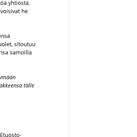
öä yhtiöstä. 
voisivat he 
ensä 
olet, sitoutuu 
sa samoilla 
yymään 
akkeensa tälle 
 Etuosto-