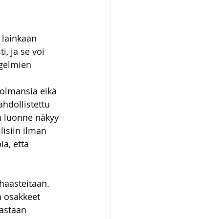
ot ja kiinteistöt
lainkaan 
, ja se voi 
ngelmien 
kolmansia eikä 
ahdollistettu 
n luonne näkyy 
lisiin ilman 
a, että 
haasteitaan. 
n osakkeet 
astaan 