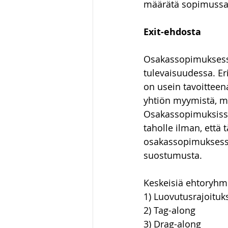
määrätä sopimussak
Exit-ehdosta
Osakassopimuksess
tulevaisuudessa. Er
on usein tavoitteena
yhtiön myymistä, mu
Osakassopimuksissa
taholle ilman, että
osakassopimuksessa
suostumusta.
Keskeisiä ehtoryhmi
1) Luovutusrajoituk
2) Tag-along
3) Drag-along