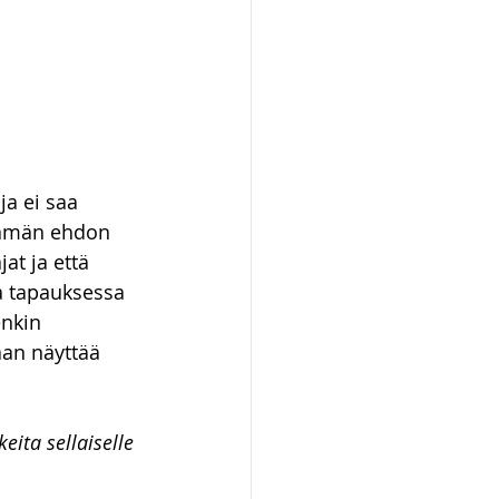
a ei saa 
 Tämän ehdon 
at ja että 
a tapauksessa 
enkin 
aan näyttää 
ita sellaiselle 