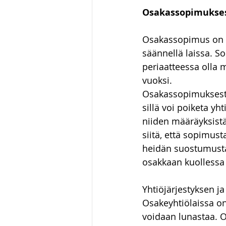
Osakassopimuksest
Luonnonvaraoikeus
Hallin
Osakassopimus on t
säännellä laissa. So
huumausainerikos
periaatteessa olla 
vuoksi.
Osakassopimuksesta 
sillä voi poiketa yht
niiden määräyksist
siitä, että sopimust
heidän suostumustaan
osakkaan kuollessa 
Yhtiöjärjestyksen j
Osakeyhtiölaissa on
voidaan lunastaa. O