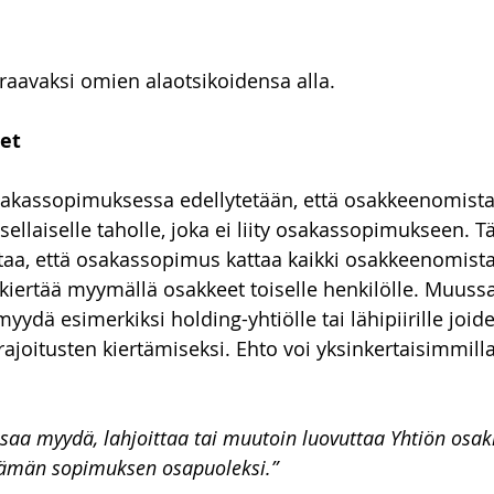
uraavaksi omien alaotsikoidensa alla.
et
akassopimuksessa edellytetään, että osakkeenomistaj
ellaiselle taholle, joka ei liity osakassopimukseen.
taa, että osakassopimus kattaa kaikki osakkeenomistaj
kiertää myymällä osakkeet toiselle henkilölle. Muuss
myydä esimerkiksi holding-yhtiölle tai lähipiirille joid
joitusten kiertämiseksi. Ehto voi yksinkertaisimmill
aa myydä, lahjoittaa tai muutoin luovuttaa Yhtiön osakke
y tämän sopimuksen osapuoleksi.”