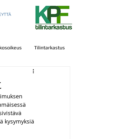
EYTTÄ
kosoikeus
Tilintarkastus
t
opimuksen 
ala
Sananvapaus
immäisessä 
sivistävä 
siä kysymyksiä 
us
IPR
Todistelu