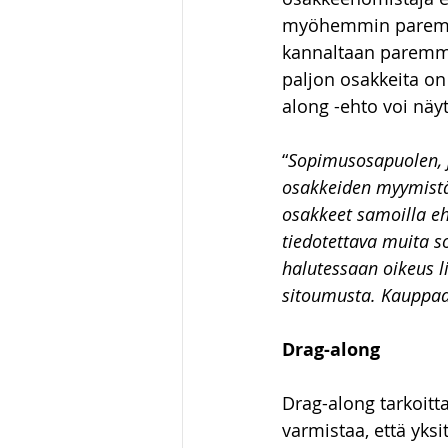
myöhemmin paremmil
kannaltaan paremmill
paljon osakkeita on
along -ehto voi näyt
“
Sopimusosapuolen, 
osakkeiden myymistä
osakkeet samoilla eh
tiedotettava muita 
halutessaan oikeus l
sitoumusta. Kauppaa 
Drag-along
Drag-along tarkoitt
varmistaa, että yks