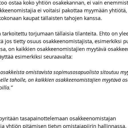
htoo ostaa koko yhtiön osakekannan, ei vain enemmist
eenomistajia ei voitaisi pakottaa myymään yhtiötä, 
okonaan kaupat tällaisten tahojen kanssa.
tarkoitettu torjumaan tällaisia tilanteita. Ehto on yle
tä jos tietty osuus osakkeenomistajista, esimerkiksi pu
, on kaikkien osakkeenomistajien myytävä osakkeen
äyttää esimerkiksi seuraavalta:
ön osakkeista omistavista sopimusosapuolista sitoutuu m
lle taholle, on kaikkien osakkeenomistajien myytävä os
illa.”
 pyritään tasapainottelemaan osakkeenomistajan 
a yhtiön pitämisen tietyn omistajapiirin hallinnassa.