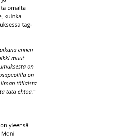
ta omalta 
, kuinka 
uksessa tag-
aikana ennen 
ikki muut 
oumuksesta on 
sapuolilla on 
ilman tällaista 
a tätä ehtoa.”
 on yleensä 
. Moni 