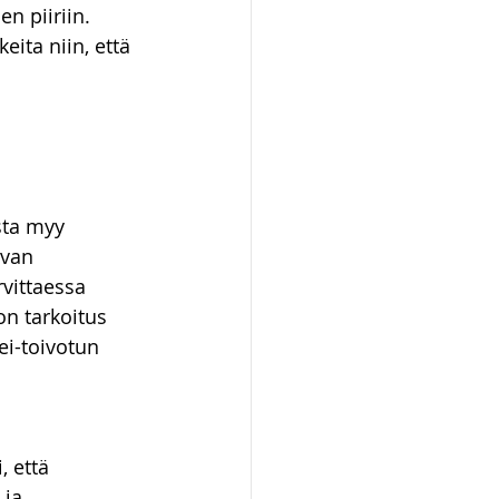
n piiriin. 
ita niin, että 
ta myy 
evan 
vittaessa 
n tarkoitus 
i-toivotun 
 että 
ja 