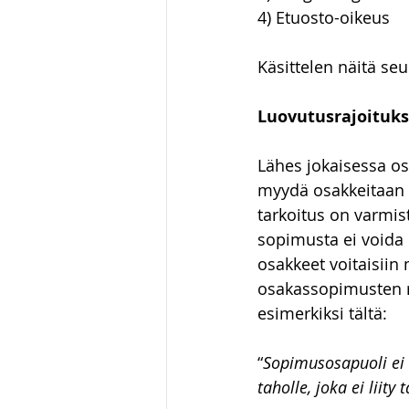
4) Etuosto-oikeus
Käsittelen näitä se
Luovutusrajoituks
Lähes jokaisessa os
myydä osakkeitaan s
tarkoitus on varmis
sopimusta ei voida 
osakkeet voitaisiin 
osakassopimusten ra
esimerkiksi tältä:
“
Sopimusosapuoli ei s
taholle, joka ei liit