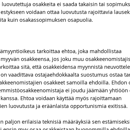
luovutettuja osakkeita ei saada takaisin tai sopimukse
estykseen voidaan ottaa luovutusta rajoittavia lausekke
ita kuin osakassopimuksen osapuolia.
ämyyntioikeus tarkoittaa ehtoa, joka mahdollistaa 
myyvän osakkeensa, jos joku muu osakkeenomistajis
arkoittaa sitä, että osakkeidensa myynnistä neuvottel
on vaadittava ostajaehdokkaalta suostumus ostaa tar
kkeenomistajien osakkeet samoilla ehdoilla. Ehdon o
hemmistöosakkeenomistaja ei joudu jäämään yhtiöön e
kanssa. Ehtoa voidaan käyttää myös rajoittamaan 
n luovutusta ja eräänlaista opportunismia exitissä.
n paljon erilaisia teknisiä määräyksiä sen estämiseksi,
i ensin myy osaa osakkeistaan huonommilla ehdoilla 