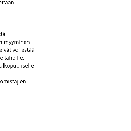
itaan.
dä 
iön myyminen 
eivät voi estää 
 tahoille.
lkopuoliselle 
omistajien 