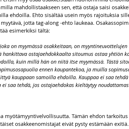
la mahdollistaakseen sen, että ostaja saisi osakkei
a ehdoilla. Ehto sisältää usein myös rajoituksia sille
 myytävä, jotta tag-along -ehto laukeaa. Osakassopim
tää esimerkiksi tältä:
joka on myymässä osakkeitaan, on myyntineuvottelujen 
 hankittava ostajaehdokkaalta sitoumus ostaa yhtiön ka
doilla, kuin millä hän on niitä itse myymässä. Tästä sit
sopimusosapuolia ennen kaupantekoa, ja muilla sopimuso
iittyä kauppaan samoilla ehdoilla. Kauppaa ei saa tehdä 
ei saa tehdä, jos ostajaehdokas kieltäytyy noudattamast
aa myötämyyntivelvollisuutta. Tämän ehdon tarkoitus
ittäiset osakkeenomistajat eivät pysty estämään exitiä