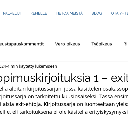
PALVELUT
KENELLE
TIETOA MEISTÄ
BLOGI
OTA YHT
keustapauskommentit
Vero-oikeus
Työoikeus
Ri
024
4 min käytetty lukemiseen
us
Turva-ala
Ympäristöoikeus
Henkilökuvaus
imuskirjoituksia 1 – exi
sella aloitan kirjoitussarjan, jossa käsittelen osakass
einot
Perheoikeus
Teemakirjoituksia
Ravintola-
Kirjoitussarja on tarkoitettu kuusiosaiseksi. Tässä ens
ilaisia exit-ehtoja. Kirjoitussarja on luonteeltaan yleis
ille, eli tarkoituksena ei ole käsitellä erityiskysymyk
Rikoslaki
Kuluttajaoikeus
Uutiset
Uutiskatsa