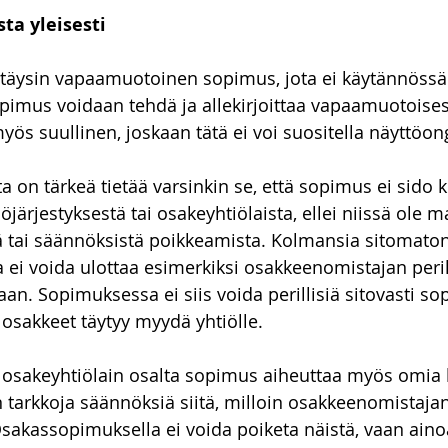
a yleisesti
to-oikeus
Talousoikeus
vakuustakavarikko
Asunn
äysin vapaamuotoinen sopimus, jota ei käytännössä 
pimus voidaan tehdä ja allekirjoittaa vapaamuotoisesti
myös suullinen, joskaan tätä ei voi suositella näyttöo
on tärkeä tietää varsinkin se, että sopimus ei sido 
iöjärjestyksestä tai osakeyhtiölaista, ellei niissä ole m
ä tai säännöksistä poikkeamista. Kolmansia sitomato
a ei voida ulottaa esimerkiksi osakkeenomistajan peril
. Sopimuksessa ei siis voida perillisiä sitovasti sopi
osakkeet täytyy myydä yhtiölle.
a osakeyhtiölain osalta sopimus aiheuttaa myös omia 
 tarkkoja säännöksiä siitä, milloin osakkeenomistaja
sakassopimuksella ei voida poiketa näistä, vaan aino