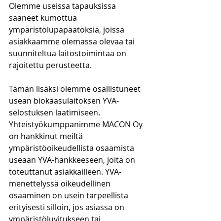
Olemme useissa tapauksissa 
saaneet kumottua 
ympäristölupapäätöksiä, joissa 
asiakkaamme olemassa olevaa tai 
suunniteltua laitostoimintaa on 
rajoitettu perusteetta.
Tämän lisäksi olemme osallistuneet 
usean biokaasulaitoksen YVA-
selostuksen laatimiseen. 
Yhteistyökumppanimme MACON Oy 
on hankkinut meiltä 
ympäristöoikeudellista osaamista 
useaan YVA-hankkeeseen, joita on 
toteuttanut asiakkailleen. YVA-
menettelyssä oikeudellinen 
osaaminen on usein tarpeellista 
erityisesti silloin, jos asiassa on 
ympäristöluvitukseen tai 