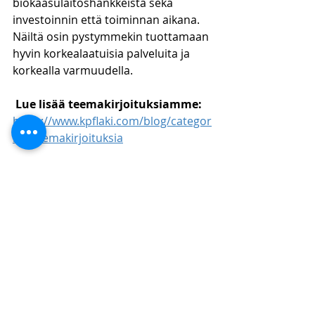
biokaasulaitoshankkeista sekä 
investoinnin että toiminnan aikana. 
Näiltä osin pystymmekin tuottamaan 
hyvin korkealaatuisia palveluita ja 
korkealla varmuudella.
Lue lisää teemakirjoituksiamme:
https://www.kpflaki.com/blog/categor
ies/teemakirjoituksia
Eelis Paukku
OTT, KTM (Laskentatoimi ja 
yritysjuridiikka, 
väitöskirjatutkija), DI 
(Tuotantotalous)
KHT-tilintarkastaja
Luvan saanut 
oikeudenkäyntiavustaja
Lakimies, toimitusjohtaja