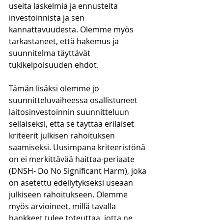
useita laskelmia ja ennusteita 
investoinnista ja sen 
kannattavuudesta. Olemme myös 
tarkastaneet, että hakemus ja 
suunnitelma täyttävät 
tukikelpoisuuden ehdot.
Tämän lisäksi olemme jo 
suunnitteluvaiheessa osallistuneet 
laitosinvestoinnin suunnitteluun 
sellaiseksi, että se täyttää erilaiset 
kriteerit julkisen rahoituksen 
saamiseksi. Uusimpana kriteeristönä 
on ei merkittävää haittaa-periaate 
(DNSH- Do No Significant Harm), joka 
on asetettu edellytykseksi useaan 
julkiseen rahoitukseen. Olemme 
myös arvioineet, millä tavalla 
hankkeet tulee toteuttaa, jotta ne 