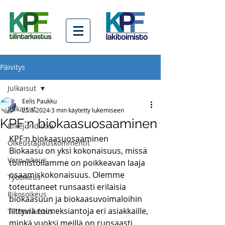
Päivitys
Julkaisut
Eelis Paukku
Julkaisut
25.5.2024
3 min käytetty lukemiseen
KPF:n biokaasuosaaminen
Liikejuridiikka
KPF:n biokaasuosaaminen
Oikeustapauskommentit
Biokaasu on yksi kokonaisuus, missä 
Vero-oikeus
toimistollamme on poikkeavan laaja 
osaamiskokonaisuus. Olemme 
Työoikeus
toteuttaneet runsaasti erilaisia 
Rikosoikeus
biokaasuun ja biokaasuvoimaloihin 
liittyviä toimeksiantoja eri asiakkaille, 
Tilintarkastus
minkä vuoksi meillä on runsaasti 