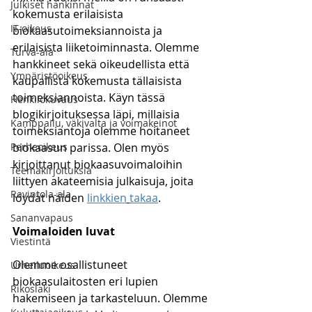
Julkiset hankinnat
kokemusta erilaisista 
IT-oikeus
biokaasutoimeksiannoista ja 
erilaisista liiketoiminnasta. Olemme 
Turva-ala
hankkineet sekä oikeudellista että 
Ympäristöoikeus
kaupallista kokemusta tällaisista 
toimeksiannoista. Käyn tässä 
Henkilökuvaus
blogikirjoituksessa läpi, millaisia 
Kamppailu, väkivalta ja voimakeinot
toimeksiantoja olemme hoitaneet 
Perheoikeus
biokaasun parissa. Olen myös 
kirjoittanut biokaasuvoimaloihin 
Teemakirjoituksia
liittyen akateemisia julkaisuja, joita 
Ravintola-ala
löydät näiden 
linkkien
takaa
.
Sananvapaus
Voimaloiden luvat
Viestintä
Olemme osallistuneet 
Urheiluoikeus
biokaasulaitosten eri lupien 
Rikoslaki
hakemiseen ja tarkasteluun. Olemme 