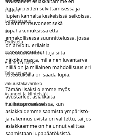
Kuluttajaoikeus
avustaneet asiakkaitamme eri 
lupatarpeiden selvittämisessä ja 
Uutiset
lupien kannalta keskeisissä seikoissa. 
Uutiskatsaus
Olemme neuvoneet sekä 
lupahakemuksissa että 
IPR
ennakollisessa suunnittelussa, jossa 
Todistelu
on arvioitu erilaisia 
Luonnonvaraoikeus
toteutusvaihtoehtoja siitä 
näkökulmasta, millainen luvantarve 
Hallinto-oikeus
niillä on ja millainen mahdollisuus eri 
Talousoikeus
toteutuksilla on saada lupia.
vakuustakavarikko
Tämän lisäksi olemme myös 
Asunnot ja kiinteistöt
avustaneet asiakkaita 
hallintoprosesseissa, kun 
huumausainerikos
asiakkaidemme saamista ympäristö- 
ja rakennusluvista on valitettu, tai jos 
asiakkaamme on halunnut valittaa 
saamistaan lupapäätöksistä. 