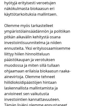
hyötyjä erityisesti veroetujen 
näkökulmasta biokaasun eri 
käyttötarkoituksia mallintaen.
Olemme myös tarkastelleet 
ympäristölainsäädännön ja politiikan 
pitkän aikavälin kehitystä osana 
investointisuunnitelma ja niiden 
ennusteita. Yksi erityisosaamisemme 
liittyy hiilen hinnoitteluun 
päästökaupan ja verotuksen 
muodossa ja miten sillä tullaan 
ohjaamaan erilaisia biokaasun raaka-
ainevirtoja. Olemme tehneet 
hiilidioksidipäästöjen hintaan 
laskennallista mallintamista ja 
arvioineet sen vaikutusta 
investointien kannattavuuteen. 
Tämän lisäksi olemme ennustaneet 