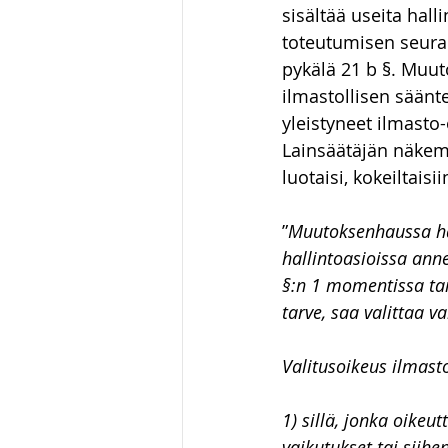
sisältää useita hall
toteutumisen seura
pykälä 21 b §. Muut
ilmastollisen säänte
yleistyneet ilmasto
Lainsäätäjän näkemy
luotaisi, kokeiltais
”
Muutoksenhaussa ha
hallintoasioissa anne
§:n 1 momentissa tar
tarve, saa valittaa 
Valitusoikeus ilmast
1) sillä, jonka oikeu
vaikutukset tai siihe