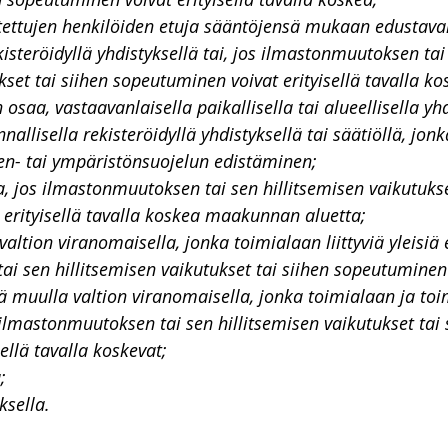
tettujen henkilöiden etuja sääntöjensä mukaan edustaval
kisteröidyllä yhdistyksellä tai, jos ilmastonmuutoksen tai
kset tai siihen sopeutuminen voivat erityisellä tavalla 
n osaa, vastaavanlaisella paikallisella tai alueellisella yh
nnallisella rekisteröidyllä yhdistyksellä tai säätiöllä, jon
en- tai ympäristönsuojelun edistäminen;
, jos ilmastonmuutoksen tai sen hillitsemisen vaikutukset
erityisellä tavalla koskea maakunnan aluetta;
valtion viranomaisella, jonka toimialaan liittyviä yleisiä 
i sen hillitsemisen vaikutukset tai siihen sopeutuminen e
kä muulla valtion viranomaisella, jonka toimialaan ja to
ja ilmastonmuutoksen tai sen hillitsemisen vaikutukset tai 
ellä tavalla koskevat;
;
ksella.