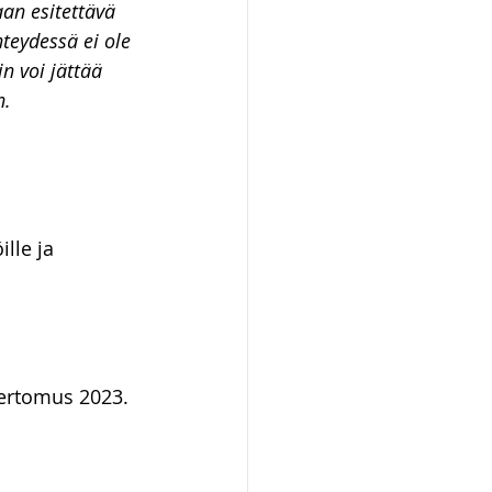
an esitettävä 
hteydessä ei ole 
n voi jättää 
n.
lle ja 
ertomus 2023. 