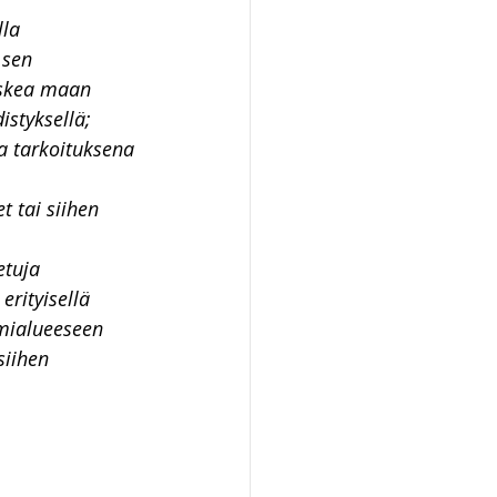
la 
 sen 
koskea maan 
distyksellä;
ka tarkoituksena 
 tai siihen 
etuja 
rityisellä 
imialueeseen 
siihen 