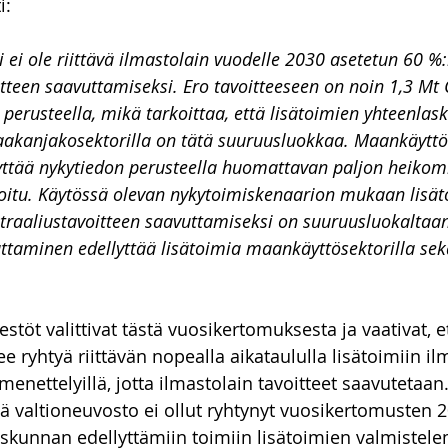
i:
ei ole riittävä ilmastolain vuodelle 2030 asetetun 60 %:
teen saavuttamiseksi. Ero tavoitteeseen on noin 1,3 Mt 
erusteella, mikä tarkoittaa, että lisätoimien yhteenlask
aakanjakosektorilla on tätä suuruusluokkaa. Maankäyttö
yttää nykytiedon perusteella huomattavan paljon heikom
oitu. Käytössä olevan nykytoimiskenaarion mukaan lisät
traaliustavoitteen saavuttamiseksi on suuruusluokaltaa
uttaminen edellyttää lisätoimia maankäyttösektorilla sek
stöt valittivat tästä vuosikertomuksesta ja vaativat, e
e ryhtyä riittävän nopealla aikataululla lisätoimiin il
menettelyillä, jotta ilmastolain tavoitteet saavutetaan.
että valtioneuvosto ei ollut ryhtynyt vuosikertomusten 
skunnan edellyttämiin toimiin lisätoimien valmistelem