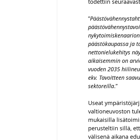
todettiin seuraavast
”
Päästövähennystahti 
päästövähennystavoit
nykytoimiskenaarion p
päästökaupassa ja t
nettonielukehitys nä
aikaisemmin on arvi
vuoden 2035 hiilineu
ekv. Tavoitteen saav
sektoreilla
.”
Useat ympäristöjärje
valtioneuvoston tule
mukaisilla lisätoimi
perusteltiin sillä, 
välisenä aikana edu