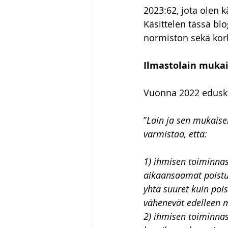
2023:62, jota olen 
Luonnonvaraoikeus
Hallin
Käsittelen tässä bl
normiston sekä kor
huumausainerikos
Ilmastolain muka
Vuonna 2022 eduskun
”
Lain ja sen mukaise
varmistaa, että:
1) ihmisen toiminnas
aikaansaamat poistu
yhtä suuret kuin poi
vähenevät edelleen m
2) ihmisen toiminnas