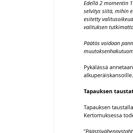
Edellä 2 momentin 1–
selvitys siitä, mihin
esitetty valitusoikeu
valituksen tutkimatta
Päätös voidaan pann
muutoksenhakutuomi
Pykälässä annetaan v
alkuperäiskansoille.
Tapauksen tausta
Tapauksen taustall
Kertomuksessa todet
”
Päästövähennystahti