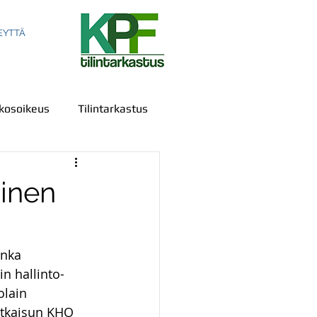
EYTTÄ
kosoikeus
Tilintarkastus
inen
ala
Sananvapaus
onka 
in hallinto-
us
IPR
Todistelu
olain 
atkaisun KHO 