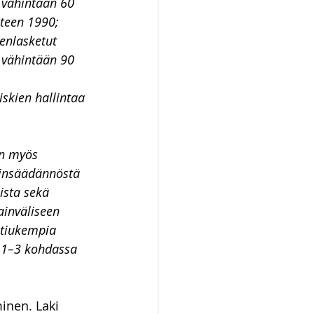
vähintään 60 
oteen 1990;
enlasketut 
vähintään 90 
skien hallintaa 
on myös 
ainsäädännöstä 
ista sekä 
inväliseen 
 tiukempia 
 1–3 kohdassa 
inen. Laki 