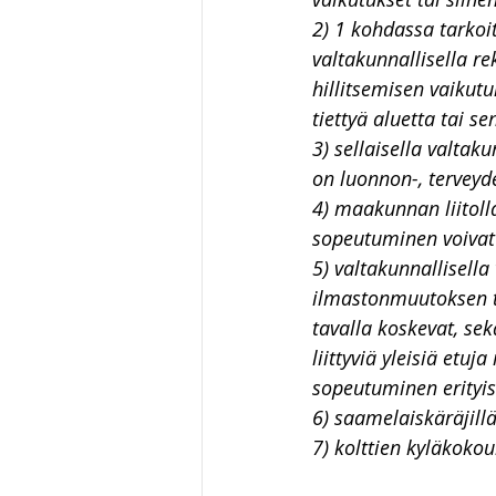
2) 1 kohdassa tarkoi
valtakunnallisella re
hillitsemisen vaikutu
tiettyä aluetta tai se
3) sellaisella valtaku
on luonnon-, terveyd
4) maakunnan liitolla
sopeutuminen voivat 
5) valtakunnallisella 
ilmastonmuutoksen ta
tavalla koskevat, se
liittyviä yleisiä etu
sopeutuminen erityis
6) saamelaiskäräjillä
7) kolttien kyläkokou