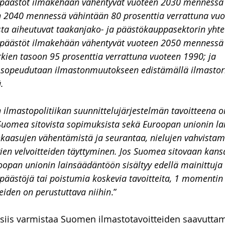
päästöt ilmakehään vähentyvät vuoteen 2030 mennessä 
en 2040 mennessä vähintään 80 prosenttia verrattuna vu
ta aiheutuvat taakanjako- ja päästökauppasektorin yhte
päästöt ilmakehään vähentyvät vuoteen 2050 mennessä 
rkien tasoon 95 prosenttia verrattuna vuoteen 1990; ja
n sopeudutaan ilmastonmuutokseen edistämällä ilmastori
.
 ilmastopolitiikan suunnittelujärjestelmän tavoitteena 
Suomea sitovista sopimuksista sekä Euroopan unionin l
kaasujen vähentämistä ja seurantaa, nielujen vahvistam
en velvoitteiden täyttyminen. Jos Suomea sitovaan kansa
opan unionin lainsäädäntöön sisältyy edellä mainittuja
äästöjä tai poistumia koskevia tavoitteita, 1 momentin
teiden on perustuttava niihin
.”
 siis varmistaa Suomen ilmastotavoitteiden saavuttam