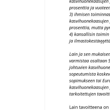
kasvihuonekaasujen 
prosenttia ja vuote
3) ihmisen toiminnas
kasvihuonekaasujen 
prosenttia, mutta py
4) kansallisin toimi
ja ilmastokestävyyttä
Lain ja sen mukaisen
varmistaa osaltaan 
johtuvien kasvihuone
sopeutumista koskevi
sopimukseen tai Euro
kasvihuonekaasujen p
tarkoitettujen tavoit
Lain tavoitteena on