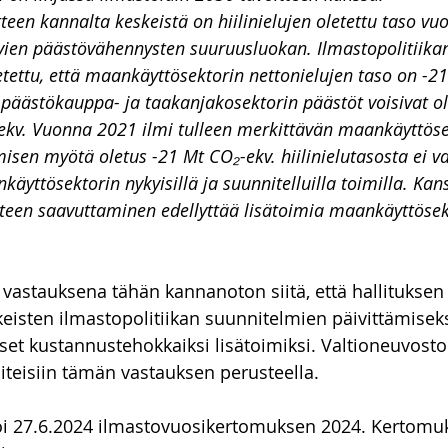
tteen kannalta keskeistä on hiilinielujen oletettu taso vu
vien päästövähennysten suuruusluokan. Ilmastopolitiika
etettu, että maankäyttösektorin nettonielujen taso on -21
 päästökauppa- ja taakanjakosektorin päästöt voisivat ol
ekv. Vuonna 2021 ilmi tulleen merkittävän maankäyttöse
isen myötä oletus -21 Mt CO₂-ekv. hiilinielutasosta ei v
äyttösektorin nykyisillä ja suunnitelluilla toimilla. Kans
itteen saavuttaminen edellyttää lisätoimia maankäyttösek
vastauksena tähän kannanoton siitä, että hallituksen 
keisten ilmastopolitiikan suunnitelmien päivittämiseks
set kustannustehokkaiksi lisätoimiksi. Valtioneuvosto 
teisiin tämän vastauksen perusteella. 
oi 27.6.2024 ilmastovuosikertomuksen 2024. Kertomu