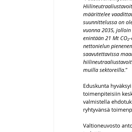
Hiilineutraaliustavoi
määrittelee vaaditta
suunnittelussa on ol
vuonna 2035, jolloin
enintään 21 Mt CO₂-
nettonielun pienenem
saavutettavissa maank
hiilineutraaliustavo
muilla sektoreilla
.”
Eduskunta hyväksyi 
toimenpiteisiin kes
valmistella ehdotuk
ryhtyvänsä toimenpi
Valtioneuvosto ant