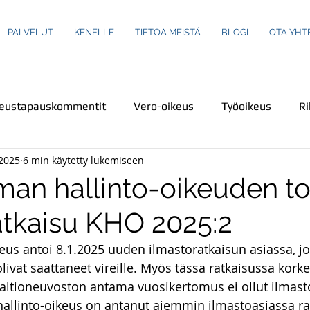
PALVELUT
KENELLE
TIETOA MEISTÄ
BLOGI
OTA YHT
keustapauskommentit
Vero-oikeus
Työoikeus
Ri
.2025
6 min käytetty lukemiseen
us
Turva-ala
Ympäristöoikeus
Henkilökuvaus
an hallinto-oikeuden to
atkaisu KHO 2025:2
einot
Perheoikeus
Teemakirjoituksia
Ravintola-
keus antoi 8.1.2025 uuden ilmastoratkaisun asiassa, j
livat saattaneet vireille. Myös tässä ratkaisussa korke
Rikoslaki
Kuluttajaoikeus
Uutiset
Uutiskatsa
 valtioneuvoston antama vuosikertomus ei ollut ilmast
hallinto-oikeus on antanut aiemmin ilmastoasiassa r