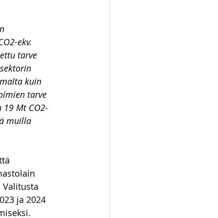
n 
CO2-ekv. 
ettu tarve 
sektorin 
malta kuin 
oimien tarve 
n 19 Mt CO2-
ä muilla 
ttä 
mastolain 
 Valitusta 
2023 ja 2024 
iseksi. 