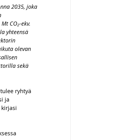
onna 2035, joka 
n 
 Mt CO₂-ekv. 
la yhteensä 
ktorin 
aikuta olevan 
allisen 
torilla sekä 
tulee ryhtyä 
i ja 
kirjasi 
ksessa 