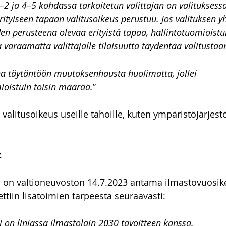
2 ja 4–5 kohdassa tarkoitetun valittajan on valituksessa
 erityiseen tapaan valitusoikeus perustuu. Jos valituksen y
den perusteena olevaa erityistä tapaa, hallintotuomioistui
 varaamatta valittajalle tilaisuutta täydentää valitustaa
a täytäntöön muutoksenhausta huolimatta, jollei 
oistuin toisin määrää.
”
alitusoikeus useille tahoille, kuten ympäristöjärjestöi
 
t
a on valtioneuvoston 14.7.2023 antama ilmastovuosik
tiin lisätoimien tarpeesta seuraavasti:
 on linjassa ilmastolain 2030 tavoitteen kanssa. 