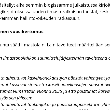
käsitellyt aikaisemmin blogissamme julkaistussa kirjoi
to-oikeus
Talousoikeus
vakuustakavarikko
Asunn
ogikirjoituksessa uuden ilmastoratkaisun taustat, kesk
keimman hallinto-oikeuden ratkaisuun. 
inen vuosikertomus
ta sääti ilmastolain. Lain tavoitteet määritellään sen
n ilmastopolitiikan suunnittelujärjestelmän tavoitteena 
ta aiheutuvat kasvihuonekaasujen päästöt vähentyvät ja 
mat kasvavat siten, että kasvihuonekaasujen päästöt ov
stumat viimeistään vuonna 2035 ja että poistumat kasvav
yös sen jälkeen;
ta aiheutuvat taakanjako- ja päästökauppasektorin yhte