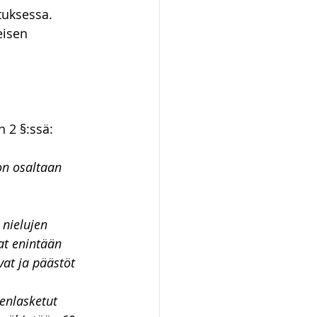
tuksessa. 
ot ja kiinteistöt
eisen 
 2 §:ssä:
on osaltaan 
nielujen 
at enintään 
at ja päästöt 
enlasketut 