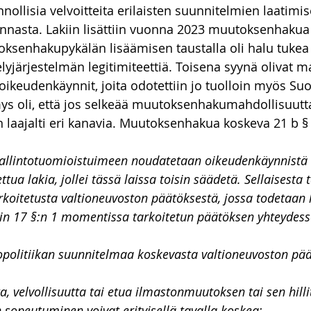
innollisia velvoitteita erilaisten suunnitelmien laatimis
nnasta. Lakiin lisättiin vuonna 2023 muutoksenhakua
oksenhakupykälän lisäämisen taustalla oli halu tukea
lyjärjestelmän legitimiteettiä. Toisena syynä olivat m
-oikeudenkäynnit, joita odotettiin jo tuolloin myös Su
s oli, että jos selkeää muutoksenhakumahdollisuutta
iin laajalti eri kanavia. Muutoksenhakua koskeva 21 b §
llintotuomioistuimeen noudatetaan oikeudenkäynnistä 
ttua lakia, jollei tässä laissa toisin säädetä. Sellaisesta
koitetusta valtioneuvoston päätöksestä, jossa todetaan 
vain 17 §:n 1 momentissa tarkoitetun päätöksen yhteydess
opolitiikan suunnitelmaa koskevasta valtioneuvoston pää
tta, velvollisuutta tai etua ilmastonmuutoksen tai sen hill
n sopeutuminen voivat erityisellä tavalla koskea;