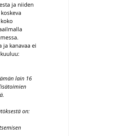
esta ja niiden 
 koskeva 
 koko 
aailmalla 
omessa. 
 ja kanavaa ei 
 kuuluu:
 tämän lain 16 
lisätoimien 
ä.
töksestä on:
itsemisen 