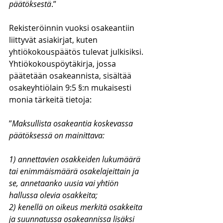
päätöksestä
.”
Rekisteröinnin vuoksi osakeantiin 
liittyvät asiakirjat, kuten 
yhtiökokouspäätös tulevat julkisiksi. 
Yhtiökokouspöytäkirja, jossa 
päätetään osakeannista, sisältää 
osakeyhtiölain 9:5 §:n mukaisesti 
monia tärkeitä tietoja:
”
Maksullista osakeantia koskevassa 
päätöksessä on mainittava:
1) annettavien osakkeiden lukumäärä 
tai enimmäismäärä osakelajeittain ja 
se, annetaanko uusia vai yhtiön 
hallussa olevia osakkeita;
2) kenellä on oikeus merkitä osakkeita 
ja suunnatussa osakeannissa lisäksi 