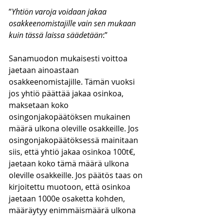
”
Yhtiön varoja voidaan jakaa 
osakkeenomistajille vain sen mukaan 
kuin tässä laissa säädetään
:”
Sanamuodon mukaisesti voittoa 
jaetaan ainoastaan 
osakkeenomistajille. Tämän vuoksi 
jos yhtiö päättää jakaa osinkoa, 
maksetaan koko 
osingonjakopäätöksen mukainen 
määrä ulkona oleville osakkeille. Jos 
osingonjakopäätöksessä mainitaan 
siis, että yhtiö jakaa osinkoa 100t€, 
jaetaan koko tämä määrä ulkona 
oleville osakkeille. Jos päätös taas on 
kirjoitettu muotoon, että osinkoa 
jaetaan 1000e osaketta kohden, 
määräytyy enimmäismäärä ulkona 