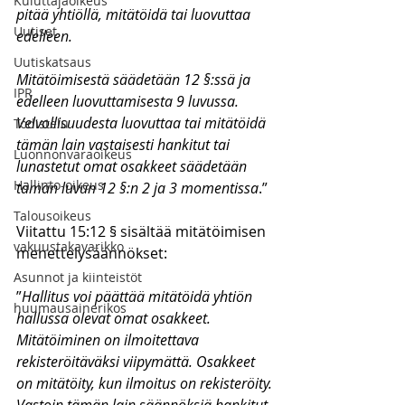
Kuluttajaoikeus
pitää yhtiöllä, mitätöidä tai luovuttaa 
Uutiset
edelleen.
Uutiskatsaus
Mitätöimisestä säädetään 12 §:ssä ja 
IPR
edelleen luovuttamisesta 9 luvussa. 
Velvollisuudesta luovuttaa tai mitätöidä 
Todistelu
tämän lain vastaisesti hankitut tai 
Luonnonvaraoikeus
lunastetut omat osakkeet säädetään 
Hallinto-oikeus
tämän luvun 12 §:n 2 ja 3 momentissa
.”
Talousoikeus
Viitattu 15:12 § sisältää mitätöimisen 
vakuustakavarikko
menettelysäännökset:
Asunnot ja kiinteistöt
”
Hallitus voi päättää mitätöidä yhtiön 
huumausainerikos
hallussa olevat omat osakkeet. 
Mitätöiminen on ilmoitettava 
rekisteröitäväksi viipymättä. Osakkeet 
on mitätöity, kun ilmoitus on rekisteröity.