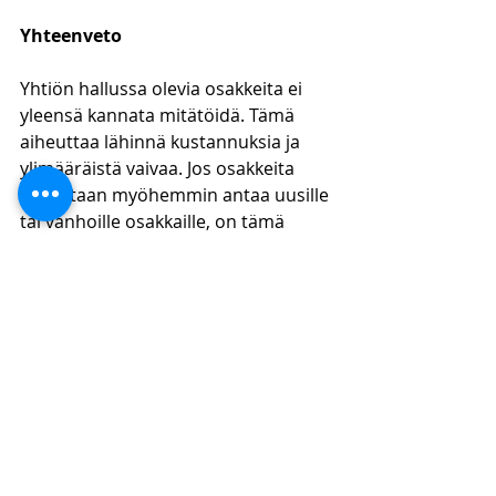
Yhteenveto
Yhtiön hallussa olevia osakkeita ei 
yleensä kannata mitätöidä. Tämä 
aiheuttaa lähinnä kustannuksia ja 
ylimääräistä vaivaa. Jos osakkeita 
tahdotaan myöhemmin antaa uusille 
tai vanhoille osakkaille, on tämä 
kätevämpää tehdä yhtiön hallussa 
olevilla osakkeilla, jolloin vältytään 
julkisuudelta ja rekisteröinnin 
viemältä ajalta. Yhtiön hallussa 
olevat omat osakkeet eivät 
myöskään vaikuta yhtiön 
päätöksentekomenettelyyn tai 
voitonjakoon, joten niistä ei ole 
mitään ”harmia”.