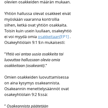
olevien osakkeiden määrän mukaan.
Yhtiön hallussa olevat osakkeet eivät 
myöskään vaaranna kontrollia 
siihen, ketkä ovat yhtiön osakkaita. 
Toisin kuin usein luullaan, osakeyhtiö 
ei voi myydä omia 
osakkeitaan
[EP1]
 . 
Osakeyhtiölain 9:1 §:n mukaisesti:
”
Yhtiö voi antaa uusia osakkeita tai 
luovuttaa hallussaan olevia omia 
osakkeitaan (osakeanti)
.”
Omien osakkeiden luovuttamisessa 
on aina kysymys osakeannista. 
Osakeannin menettelysäännöt ovat 
osakeyhtiölain 9:2 §:ssä:
” 
Osakeannista päätetään 