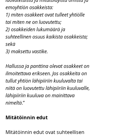
luovutetuista ja mitätöidyistä omista ja 
emoyhtiön osakkeista:
1) miten osakkeet ovat tulleet yhtiölle 
tai miten ne on luovutettu;
2) osakkeiden lukumäärä ja 
suhteellinen osuus kaikista osakkeista; 
sekä
3) maksettu vastike.
Hallussa ja panttina olevat osakkeet on 
ilmoitettava erikseen. Jos osakkeita on 
tullut yhtiön lähipiiriin kuuluvalta tai 
niitä on luovutettu lähipiiriin kuuluvalle, 
lähipiiriin kuuluva on mainittava 
nimeltä
.”
Mitätöinnin edut
Mitätöinnin edut ovat suhteellisen 