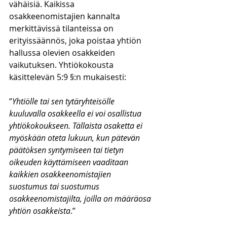
vähäisiä. Kaikissa 
osakkeenomistajien kannalta 
merkittävissä tilanteissa on 
erityissäännös, joka poistaa yhtiön 
hallussa olevien osakkeiden 
vaikutuksen. Yhtiökokousta 
käsittelevän 5:9 §:n mukaisesti:
”
Yhtiölle tai sen tytäryhteisölle 
kuuluvalla osakkeella ei voi osallistua 
yhtiökokoukseen. Tällaista osaketta ei 
myöskään oteta lukuun, kun pätevän 
päätöksen syntymiseen tai tietyn 
oikeuden käyttämiseen vaaditaan 
kaikkien osakkeenomistajien 
suostumus tai suostumus 
osakkeenomistajilta, joilla on määräosa 
yhtiön osakkeista
.”