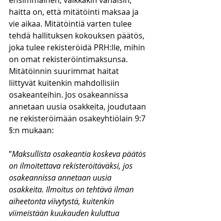
ensimmäinen, vaikkakin vähäisin, 
haitta on, että mitätöinti maksaa ja 
vie aikaa. Mitätöintiä varten tulee 
tehdä hallituksen kokouksen päätös, 
joka tulee rekisteröidä PRH:lle, mihin 
on omat rekisteröintimaksunsa. 
Mitätöinnin suurimmat haitat 
liittyvät kuitenkin mahdollisiin 
osakeanteihin. Jos osakeannissa 
annetaan uusia osakkeita, joudutaan 
ne rekisteröimään osakeyhtiölain 9:7 
§:n mukaan:
”
Maksullista osakeantia koskeva päätös 
on ilmoitettava rekisteröitäväksi, jos 
osakeannissa annetaan uusia 
osakkeita. Ilmoitus on tehtävä ilman 
aiheetonta viivytystä, kuitenkin 
viimeistään kuukauden kuluttua 