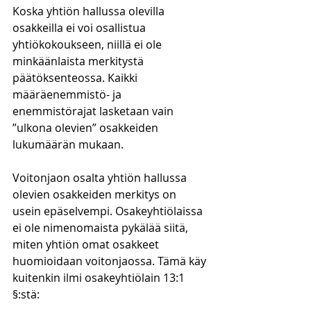
Koska yhtiön hallussa olevilla 
osakkeilla ei voi osallistua 
yhtiökokoukseen, niillä ei ole 
minkäänlaista merkitystä 
päätöksenteossa. Kaikki 
määräenemmistö- ja 
enemmistörajat lasketaan vain 
”ulkona olevien” osakkeiden 
lukumäärän mukaan.
Voitonjaon osalta yhtiön hallussa 
olevien osakkeiden merkitys on 
usein epäselvempi. Osakeyhtiölaissa 
ei ole nimenomaista pykälää siitä, 
miten yhtiön omat osakkeet 
huomioidaan voitonjaossa. Tämä käy 
kuitenkin ilmi osakeyhtiölain 13:1 
§:stä: