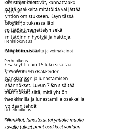
Julkiset hankinnat
omistajat miettivät, kannattaako 
näitä osakkeita mitätöidä vai jättää 
IT-oikeus
yhtiön omistukseen. Käyn tässä 
Turva-ala
blogikirjoituksessa läpi 
mitätöintimenettelyn sekä 
Ympäristöoikeus
mitätöinnin hyötyjä ja haittoja.
Henkilökuvaus
Mitätöinnistä
Kamppailu, väkivalta ja voimakeinot
Perheoikeus
Osakeyhtiölain 15 luku sisältää 
Teemakirjoituksia
yhtiön omien osakkeiden 
hankkimisen ja lunastamisen 
Ravintola-ala
säännökset. Luvun 7 §:n sisältää 
Sananvapaus
säännökset siitä, mitä yhtiön 
hankkimilla ja lunastamilla osakkeilla 
Viestintä
voidaan tehdä:
Urheiluoikeus
Rikoslaki
”
Hankitut, lunastetut tai yhtiölle muulla 
tavalla tulleet omat osakkeet voidaan 