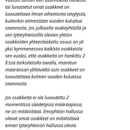
Vastoin tämän lain säännöksiä hankitut 
tai lunastetut omat osakkeet on 
luovutettava ilman aiheetonta viivytystä, 
kuitenkin viimeistään vuoden kuluttua 
saannosta. Jos julkisella osakeyhtiöllä ja 
sen tytäryhteisöillä olevien yhtiön 
osakkeiden yhteenlaskettu osuus on yli 
yksi kymmenesosa kaikista osakkeista 
sen vuoksi, että osakkeita on hankittu 2 
§:ssä tarkoitetulla tavalla, mainitun 
määräosan ylittävältä osin osakkeet on 
luovutettava kolmen vuoden kuluessa 
saannosta.
Jos osakkeita ei ole luovutettu 2 
momentissa säädetyssä määräajassa, 
ne on mitätöitävä. Emoyhtiön hallussa 
olevat omat osakkeet on mitätöitävä 
ennen tytäryhteisön hallussa olevia 