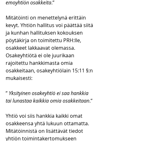
emoyhtiön osakkeita
.”
Mitätöinti on menettelynä erittäin 
kevyt. Yhtiön hallitus voi päättää siitä 
ja kunhan hallituksen kokouksen 
pöytäkirja on toimitettu PRH:lle, 
osakkeet lakkaavat olemassa. 
Osakeyhtiötä ei ole juurikaan 
rajoitettu hankkimasta omia 
osakkeitaan, osakeyhtiölain 15:11 §:n 
mukaisesti:
” 
Yksityinen osakeyhtiö ei saa hankkia 
tai lunastaa kaikkia omia osakkeitaan
.”
Yhtiö voi siis hankkia kaikki omat 
osakkeensa yhtä lukuun ottamatta. 
Mitätöinnistä on lisättävät tiedot 
yhtiön toimintakertomukseen 