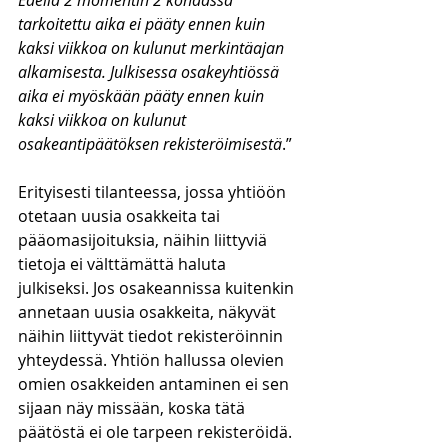
Edellä 2 momentin 2 kohdassa 
tarkoitettu aika ei pääty ennen kuin 
kaksi viikkoa on kulunut merkintäajan 
alkamisesta. Julkisessa osakeyhtiössä 
aika ei myöskään pääty ennen kuin 
kaksi viikkoa on kulunut 
osakeantipäätöksen rekisteröimisestä
.”
Erityisesti tilanteessa, jossa yhtiöön 
otetaan uusia osakkeita tai 
pääomasijoituksia, näihin liittyviä 
tietoja ei välttämättä haluta 
julkiseksi. Jos osakeannissa kuitenkin 
annetaan uusia osakkeita, näkyvät 
näihin liittyvät tiedot rekisteröinnin 
yhteydessä. Yhtiön hallussa olevien 
omien osakkeiden antaminen ei sen 
sijaan näy missään, koska tätä 
päätöstä ei ole tarpeen rekisteröidä.