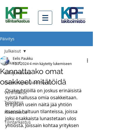
Päivitys
Julkaisut
Eelis Paukku
Julkaisut
13.7.2024
4 min käytetty lukemiseen
Kannattaako omat
Liikejuridiikka
osakkeet mitätöidä
Oikeustapauskommentit
Osakeyhtiöillä on joskus erinäisistä 
Vero-oikeus
syistä hallussa omia osakkeitaan. 
Työoikeus
Erityisen usein näitä jää yhtiön 
itsensä haltuun tilanteissa, joissa 
Rikosoikeus
joku osakkaista lunastetaan ulos 
Tilintarkastus
yhtiöstä. Joissain kohtaa yrityksen 