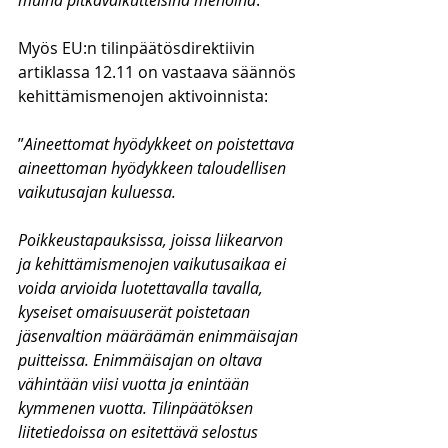
muina pitkävaikutteisina menoina
.”
Myös EU:n tilinpäätösdirektiivin 
artiklassa 12.11 on vastaava säännös 
kehittämismenojen aktivoinnista:
”
Aineettomat hyödykkeet on poistettava 
aineettoman hyödykkeen taloudellisen 
vaikutusajan kuluessa.
Poikkeustapauksissa, joissa liikearvon 
ja kehittämismenojen vaikutusaikaa ei 
voida arvioida luotettavalla tavalla, 
kyseiset omaisuuserät poistetaan 
jäsenvaltion määräämän enimmäisajan 
puitteissa. Enimmäisajan on oltava 
vähintään viisi vuotta ja enintään 
kymmenen vuotta. Tilinpäätöksen 
liitetiedoissa on esitettävä selostus 