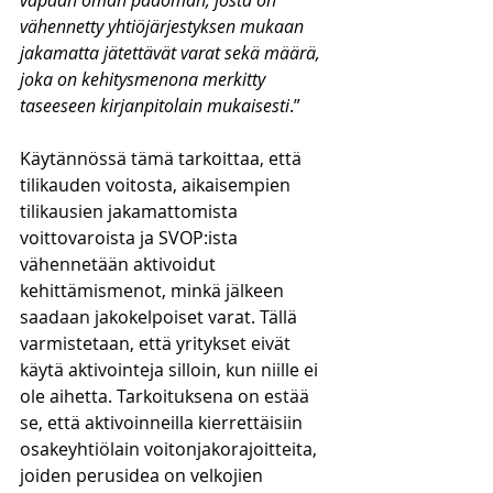
vapaan oman pääoman, josta on 
vähennetty yhtiöjärjestyksen mukaan 
jakamatta jätettävät varat sekä määrä, 
joka on kehitysmenona merkitty 
taseeseen kirjanpitolain mukaisesti
.”
Käytännössä tämä tarkoittaa, että 
tilikauden voitosta, aikaisempien 
tilikausien jakamattomista 
voittovaroista ja SVOP:ista 
vähennetään aktivoidut 
kehittämismenot, minkä jälkeen 
saadaan jakokelpoiset varat. Tällä 
varmistetaan, että yritykset eivät 
käytä aktivointeja silloin, kun niille ei 
ole aihetta. Tarkoituksena on estää 
se, että aktivoinneilla kierrettäisiin 
osakeyhtiölain voitonjakorajoitteita, 
joiden perusidea on velkojien 