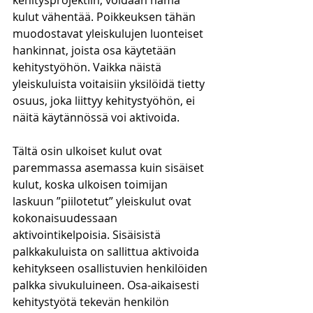
kehitysprojektiin, voidaan nämä 
kulut vähentää. Poikkeuksen tähän 
muodostavat yleiskulujen luonteiset 
hankinnat, joista osa käytetään 
kehitystyöhön. Vaikka näistä 
yleiskuluista voitaisiin yksilöidä tietty 
osuus, joka liittyy kehitystyöhön, ei 
näitä käytännössä voi aktivoida. 
Tältä osin ulkoiset kulut ovat 
paremmassa asemassa kuin sisäiset 
kulut, koska ulkoisen toimijan 
laskuun ”piilotetut” yleiskulut ovat 
kokonaisuudessaan 
aktivointikelpoisia. Sisäisistä 
palkkakuluista on sallittua aktivoida 
kehitykseen osallistuvien henkilöiden 
palkka sivukuluineen. Osa-aikaisesti 
kehitystyötä tekevän henkilön 