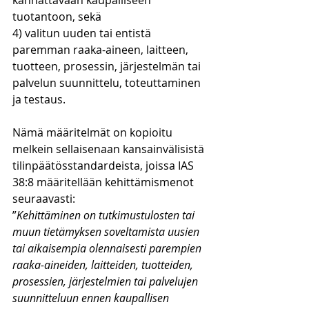
kannattavaan kaupalliseen 
tuotantoon, sekä
4) valitun uuden tai entistä 
paremman raaka-aineen, laitteen, 
tuotteen, prosessin, järjestelmän tai 
palvelun suunnittelu, toteuttaminen 
ja testaus.
Nämä määritelmät on kopioitu 
melkein sellaisenaan kansainvälisistä 
tilinpäätösstandardeista, joissa IAS 
38:8 määritellään kehittämismenot 
seuraavasti:
”
Kehittäminen on tutkimustulosten tai 
muun tietämyksen soveltamista uusien 
tai aikaisempia olennaisesti parempien 
raaka-aineiden, laitteiden, tuotteiden, 
prosessien, järjestelmien tai palvelujen 
suunnitteluun ennen kaupallisen 