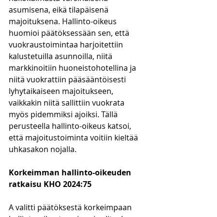
asumisena, eikä tilapäisenä 
majoituksena. Hallinto-oikeus 
huomioi päätöksessään sen, että 
vuokraustoimintaa harjoitettiin 
kalustetuilla asunnoilla, niitä 
markkinoitiin huoneistohotellina ja 
niitä vuokrattiin pääsääntöisesti 
lyhytaikaiseen majoitukseen, 
vaikkakin niitä sallittiin vuokrata 
myös pidemmiksi ajoiksi. Tällä 
perusteella hallinto-oikeus katsoi, 
että majoitustoiminta voitiin kieltää 
uhkasakon nojalla.
Korkeimman hallinto-oikeuden 
ratkaisu KHO 2024:75
A valitti päätöksestä korkeimpaan 