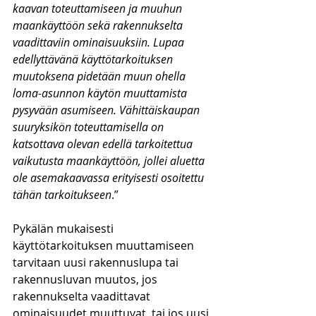
kaavan toteuttamiseen ja muuhun 
maankäyttöön sekä rakennukselta 
vaadittaviin ominaisuuksiin. Lupaa 
edellyttävänä käyttötarkoituksen 
muutoksena pidetään muun ohella 
loma-asunnon käytön muuttamista 
pysyvään asumiseen. Vähittäiskaupan 
suuryksikön toteuttamisella on 
katsottava olevan edellä tarkoitettua 
vaikutusta maankäyttöön, jollei aluetta 
ole asemakaavassa erityisesti osoitettu 
tähän tarkoitukseen
.”
Pykälän mukaisesti 
käyttötarkoituksen muuttamiseen 
tarvitaan uusi rakennuslupa tai 
rakennusluvan muutos, jos 
rakennukselta vaadittavat 
ominaisuudet muuttuvat, tai jos uusi 