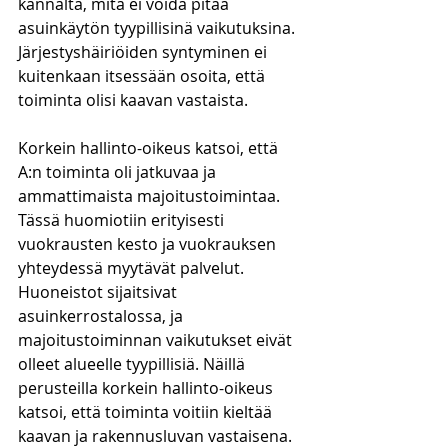
kannalta, mitä ei voida pitää 
asuinkäytön tyypillisinä vaikutuksina. 
Järjestyshäiriöiden syntyminen ei 
kuitenkaan itsessään osoita, että 
toiminta olisi kaavan vastaista.
Korkein hallinto-oikeus katsoi, että 
A:n toiminta oli jatkuvaa ja 
ammattimaista majoitustoimintaa. 
Tässä huomiotiin erityisesti 
vuokrausten kesto ja vuokrauksen 
yhteydessä myytävät palvelut. 
Huoneistot sijaitsivat 
asuinkerrostalossa, ja 
majoitustoiminnan vaikutukset eivät 
olleet alueelle tyypillisiä. Näillä 
perusteilla korkein hallinto-oikeus 
katsoi, että toiminta voitiin kieltää 
kaavan ja rakennusluvan vastaisena.