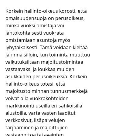
Korkein hallinto-oikeus korosti, että 
omaisuudensuoja on perusoikeus, 
minkä vuoksi omistaja voi 
lähtökohtaisesti vuokrata 
omistamiaan asuntoja myös 
lyhytaikaisesti. Tämä voidaan kieltää 
lähinnä silloin, kun toiminta muuttuu 
vaikutuksiltaan majoitustoimintaa 
vastaavaksi ja loukkaa muiden 
asukkaiden perusoikeuksia. Korkein 
hallinto-oikeus totesi, että 
majoitustoiminnan tunnusmerkkejä 
voivat olla vuokrakohteiden 
markkinointi useilla eri sähköisillä 
alustoilla, varta vasten laaditut 
verkkosivut, lisäpalvelujen 
tarjoaminen ja majoittujien 
vastaanottoa tai avainten 