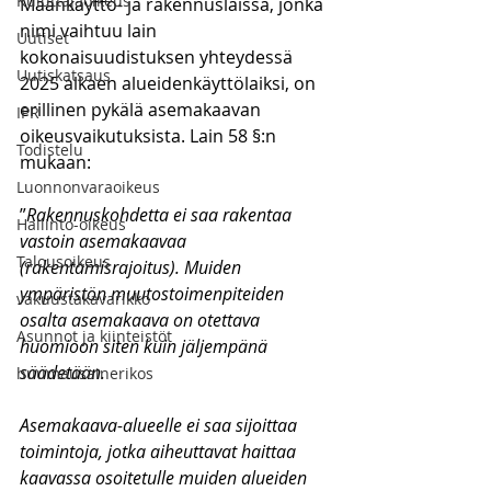
Kuluttajaoikeus
Maankäyttö- ja rakennuslaissa, jonka 
nimi vaihtuu lain 
Uutiset
kokonaisuudistuksen yhteydessä 
Uutiskatsaus
2025 alkaen alueidenkäyttölaiksi, on 
erillinen pykälä asemakaavan 
IPR
oikeusvaikutuksista. Lain 58 §:n 
Todistelu
mukaan:
Luonnonvaraoikeus
”
Rakennuskohdetta ei saa rakentaa 
Hallinto-oikeus
vastoin asemakaavaa 
Talousoikeus
(rakentamisrajoitus). Muiden 
ympäristön muutostoimenpiteiden 
vakuustakavarikko
osalta asemakaava on otettava 
Asunnot ja kiinteistöt
huomioon siten kuin jäljempänä 
säädetään.
huumausainerikos
Asemakaava-alueelle ei saa sijoittaa 
toimintoja, jotka aiheuttavat haittaa 
kaavassa osoitetulle muiden alueiden 