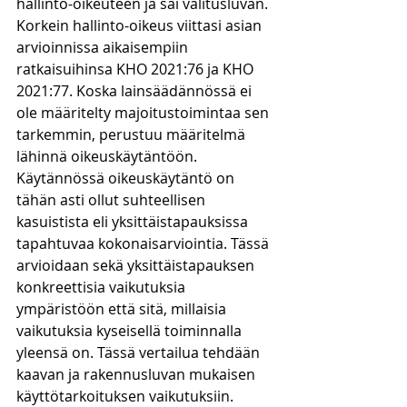
hallinto-oikeuteen ja sai valitusluvan.
Korkein hallinto-oikeus viittasi asian 
arvioinnissa aikaisempiin 
ratkaisuihinsa KHO 2021:76 ja KHO 
2021:77. Koska lainsäädännössä ei 
ole määritelty majoitustoimintaa sen 
tarkemmin, perustuu määritelmä 
lähinnä oikeuskäytäntöön. 
Käytännössä oikeuskäytäntö on 
tähän asti ollut suhteellisen 
kasuistista eli yksittäistapauksissa 
tapahtuvaa kokonaisarviointia. Tässä 
arvioidaan sekä yksittäistapauksen 
konkreettisia vaikutuksia 
ympäristöön että sitä, millaisia 
vaikutuksia kyseisellä toiminnalla 
yleensä on. Tässä vertailua tehdään 
kaavan ja rakennusluvan mukaisen 
käyttötarkoituksen vaikutuksiin.