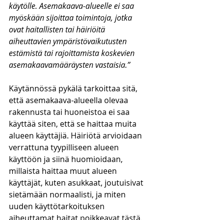
käytölle. Asemakaava-alueelle ei saa 
myöskään sijoittaa toimintoja, jotka 
ovat haitallisten tai häiriöitä 
aiheuttavien ympäristövaikutusten 
estämistä tai rajoittamista koskevien 
asemakaavamääräysten vastaisia.”
Käytännössä pykälä tarkoittaa sitä, 
että asemakaava-alueella olevaa 
rakennusta tai huoneistoa ei saa 
käyttää siten, että se haittaa muita 
alueen käyttäjiä. Häiriötä arvioidaan 
verrattuna tyypilliseen alueen 
käyttöön ja siinä huomioidaan, 
millaista haittaa muut alueen 
käyttäjät, kuten asukkaat, joutuisivat 
sietämään normaalisti, ja miten 
uuden käyttötarkoituksen 
aiheuttamat haitat poikkeavat tästä. 