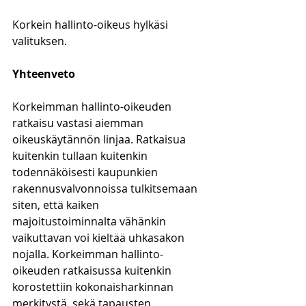
Korkein hallinto-oikeus hylkäsi 
valituksen.
Yhteenveto
Korkeimman hallinto-oikeuden 
ratkaisu vastasi aiemman 
oikeuskäytännön linjaa. Ratkaisua 
kuitenkin tullaan kuitenkin 
todennäköisesti kaupunkien 
rakennusvalvonnoissa tulkitsemaan 
siten, että kaiken 
majoitustoiminnalta vähänkin 
vaikuttavan voi kieltää uhkasakon 
nojalla. Korkeimman hallinto-
oikeuden ratkaisussa kuitenkin 
korostettiin kokonaisharkinnan 
merkitystä, sekä tapausten 