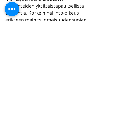
olosuhteiden yksittäistapauksellista 
arviointia. Korkein hallinto-oikeus 
erikseen mainitsi omaisuudensuojan 
merkityksestä arvioinnissa. Tämä 
tarkoittaa, että omaisuudensuojaa ei 
tule loukata kieltämällä 
majoitustoimintaa, jos toiminnalla ei 
loukata muiden perusoikeuksia 
esimerkiksi häiriöiden tai muiden 
syiden vuoksi.
Lue lisää 
oikeustapauskommenttejamme
https://www.kpflaki.com/blog/categor
ies/oikeustapauskommentit
Eelis Paukku
OTT, KTM (Laskentatoimi ja 