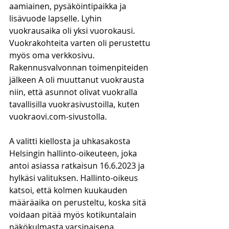
aamiainen, pysäköintipaikka ja 
lisävuode lapselle. Lyhin 
vuokrausaika oli yksi vuorokausi. 
Vuokrakohteita varten oli perustettu 
myös oma verkkosivu. 
Rakennusvalvonnan toimenpiteiden 
jälkeen A oli muuttanut vuokrausta 
niin, että asunnot olivat vuokralla 
tavallisilla vuokrasivustoilla, kuten 
vuokraovi.com-sivustolla.
A valitti kiellosta ja uhkasakosta 
Helsingin hallinto-oikeuteen, joka 
antoi asiassa ratkaisun 16.6.2023 ja 
hylkäsi valituksen. Hallinto-oikeus 
katsoi, että kolmen kuukauden 
määräaika on perusteltu, koska sitä 
voidaan pitää myös kotikuntalain 
näkökulmasta varsinaisena 