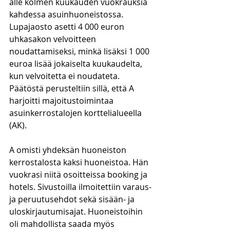
alle kolmen kuukauden vuokrauksia 
kahdessa asuinhuoneistossa. 
Lupajaosto asetti 4 000 euron 
uhkasakon velvoitteen 
noudattamiseksi, minkä lisäksi 1 000 
euroa lisää jokaiselta kuukaudelta, 
kun velvoitetta ei noudateta. 
Päätöstä perusteltiin sillä, että A 
harjoitti majoitustoimintaa 
asuinkerrostalojen korttelialueella 
(AK).
A omisti yhdeksän huoneiston 
kerrostalosta kaksi huoneistoa. Hän 
vuokrasi niitä osoitteissa booking ja 
hotels. Sivustoilla ilmoitettiin varaus- 
ja peruutusehdot sekä sisään- ja 
uloskirjautumisajat. Huoneistoihin 
oli mahdollista saada myös 