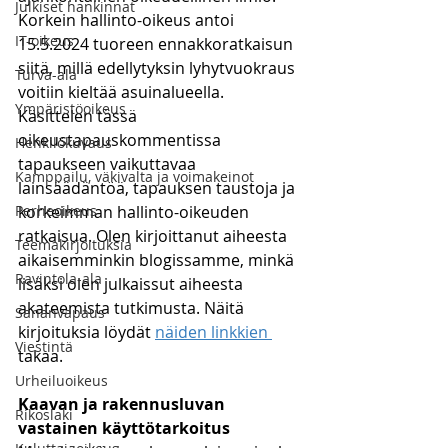
Julkiset hankinnat
Korkein hallinto-oikeus antoi 
IT-oikeus
15.5.2024 tuoreen ennakkoratkaisun 
siitä, millä edellytyksin lyhytvuokraus 
Turva-ala
voitiin kieltää asuinalueella. 
Ympäristöoikeus
Käsittelen tässä 
oikeustapauskommentissa 
Henkilökuvaus
tapaukseen vaikuttavaa 
Kamppailu, väkivalta ja voimakeinot
lainsäädäntöä, tapauksen taustoja ja 
Perheoikeus
korkeimman hallinto-oikeuden 
ratkaisua. Olen kirjoittanut aiheesta 
Teemakirjoituksia
aikaisemminkin blogissamme, minkä 
Ravintola-ala
lisäksi olen julkaissut aiheesta 
akateemista tutkimusta. Näitä 
Sananvapaus
kirjoituksia löydät 
näiden 
linkkien 
Viestintä
takaa.
Urheiluoikeus
Kaavan ja rakennusluvan 
Rikoslaki
vastainen käyttötarkoitus