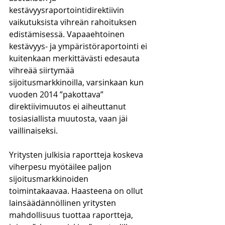
kestävyysraportointidirektiivin 
vaikutuksista vihreän rahoituksen 
edistämisessä. Vapaaehtoinen 
kestävyys- ja ympäristöraportointi ei 
kuitenkaan merkittävästi edesauta 
vihreää siirtymää 
sijoitusmarkkinoilla, varsinkaan kun 
vuoden 2014 ”pakottava” 
direktiivimuutos ei aiheuttanut 
tosiasiallista muutosta, vaan jäi 
vaillinaiseksi.
Yritysten julkisia raportteja koskeva 
viherpesu myötäilee paljon 
sijoitusmarkkinoiden 
toimintakaavaa. Haasteena on ollut 
lainsäädännöllinen yritysten 
mahdollisuus tuottaa raportteja, 