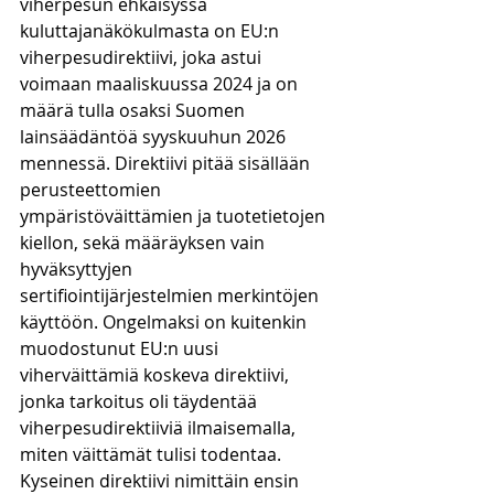
viherpesun ehkäisyssä 
kuluttajanäkökulmasta on EU:n 
viherpesudirektiivi, joka astui 
voimaan maaliskuussa 2024 ja on 
määrä tulla osaksi Suomen 
lainsäädäntöä syyskuuhun 2026 
mennessä. Direktiivi pitää sisällään 
perusteettomien 
ympäristöväittämien ja tuotetietojen 
kiellon, sekä määräyksen vain 
hyväksyttyjen 
sertifiointijärjestelmien merkintöjen 
käyttöön. Ongelmaksi on kuitenkin 
muodostunut EU:n uusi 
viherväittämiä koskeva direktiivi, 
jonka tarkoitus oli täydentää 
viherpesudirektiiviä ilmaisemalla, 
miten väittämät tulisi todentaa. 
Kyseinen direktiivi nimittäin ensin 