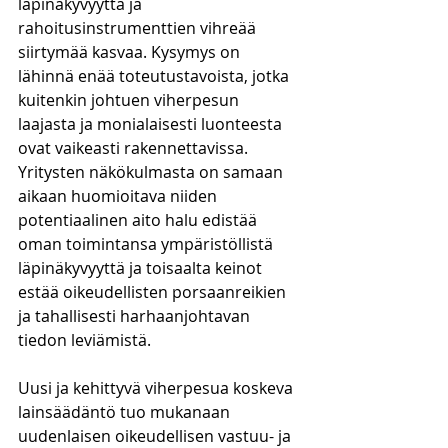
läpinäkyvyyttä ja 
rahoitusinstrumenttien vihreää 
siirtymää kasvaa. Kysymys on 
lähinnä enää toteutustavoista, jotka 
kuitenkin johtuen viherpesun 
laajasta ja monialaisesti luonteesta 
ovat vaikeasti rakennettavissa. 
Yritysten näkökulmasta on samaan 
aikaan huomioitava niiden 
potentiaalinen aito halu edistää 
oman toimintansa ympäristöllistä 
läpinäkyvyyttä ja toisaalta keinot 
estää oikeudellisten porsaanreikien 
ja tahallisesti harhaanjohtavan 
tiedon leviämistä.
Uusi ja kehittyvä viherpesua koskeva 
lainsäädäntö tuo mukanaan 
uudenlaisen oikeudellisen vastuu- ja 