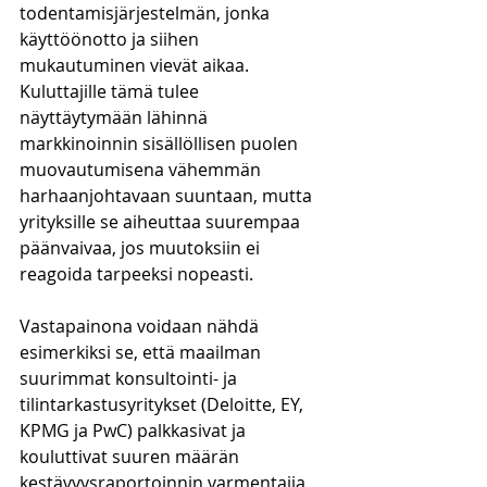
todentamisjärjestelmän, jonka 
käyttöönotto ja siihen 
mukautuminen vievät aikaa. 
Kuluttajille tämä tulee 
näyttäytymään lähinnä 
markkinoinnin sisällöllisen puolen 
muovautumisena vähemmän 
harhaanjohtavaan suuntaan, mutta 
yrityksille se aiheuttaa suurempaa 
päänvaivaa, jos muutoksiin ei 
reagoida tarpeeksi nopeasti. 
Vastapainona voidaan nähdä 
esimerkiksi se, että maailman 
suurimmat konsultointi- ja 
tilintarkastusyritykset (Deloitte, EY, 
KPMG ja PwC) palkkasivat ja 
kouluttivat suuren määrän 
kestävyysraportoinnin varmentajia, 