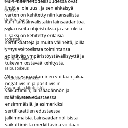
Kuluttajaoikeus
kuin mitä ne todellisuudessa ovat. 
Ilmiö ei ole uusi, ja sen ehkäisyä 
Uutiset
varten on kehitetty niin kansallista 
Uutiskatsaus
kuin kansainvälistäkin lainsäädäntöä, 
sekä useita ohjeistuksia ja asetuksia. 
IPR
Lisäksi on kehitetty erilaisia 
Todistelu
sertifikaatteja ja muita välineitä, joilla 
Luonnonvaraoikeus
yritys voi todistaa toimintansa 
edistävän ympäristöystävällisyyttä ja 
Hallinto-oikeus
tukevan kestävää kehitystä.
Talousoikeus
Viherpesun estäminen voidaan jakaa 
vakuustakavarikko
negatiivisiin ja positiivisiin 
Asunnot ja kiinteistöt
vaikuttimiin; lainsäädännön ja 
määräysten edustaessa 
huumausainerikos
ensimmäisiä, ja esimerkiksi 
sertifikaattien edustaessa 
jälkimmäisiä. Lainsäädännöllisistä 
vaikuttimista merkittävinä voidaan 