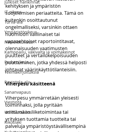
Julkiset hankinnat
kehityksen ja ympäristön 
IT-oikeus
suojelemisen periaatteita. Tämä on 
kuitenkin osoittautunut 
Turva-ala
ongelmalliseksi, varsinkin ottaen 
Ympäristöoikeus
huomioon vaillinaiset tai 
vapaaehtoiset raportointitavat, 
Henkilökuvaus
olennaisuuden vaatimusten 
Kamppailu, väkivalta ja voimakeinot
puutteet ja vertailukelpoisuuden 
Perheoikeus
puuttuminen, jotka yhdessä helposti 
johtavat väärinkäyttötilanteisiin. 
Teemakirjoituksia
Ravintola-ala
Viherpesu käsitteenä
Sananvapaus
Viherpesu ymmärretään yleisesti 
Viestintä
toiminnaksi, jolla pyritään 
esittämään liiketoimintaa tai 
Urheiluoikeus
yrityksen tuottamia tuotteita tai 
Rikoslaki
palveluja ympäristöystävällisempinä 