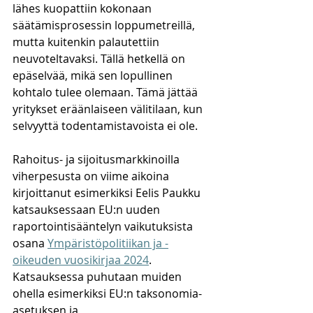
lähes kuopattiin kokonaan 
säätämisprosessin loppumetreillä, 
mutta kuitenkin palautettiin 
neuvoteltavaksi. Tällä hetkellä on 
epäselvää, mikä sen lopullinen 
kohtalo tulee olemaan. Tämä jättää 
yritykset eräänlaiseen välitilaan, kun 
selvyyttä todentamistavoista ei ole.
Rahoitus- ja sijoitusmarkkinoilla 
viherpesusta on viime aikoina 
kirjoittanut esimerkiksi Eelis Paukku 
katsauksessaan EU:n uuden 
raportointisääntelyn vaikutuksista 
osana 
Ympäristöpolitiikan ja -
oikeuden vuosikirjaa 2024
. 
Katsauksessa puhutaan muiden 
ohella esimerkiksi EU:n taksonomia-
asetuksen ja 