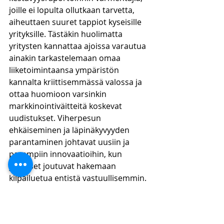
joille ei lopulta ollutkaan tarvetta, 
aiheuttaen suuret tappiot kyseisille 
yrityksille. Tästäkin huolimatta 
yritysten kannattaa ajoissa varautua 
ainakin tarkastelemaan omaa 
liiketoimintaansa ympäristön 
kannalta kriittisemmässä valossa ja 
ottaa huomioon varsinkin 
markkinointiväitteitä koskevat 
uudistukset. Viherpesun 
ehkäiseminen ja läpinäkyvyyden 
parantaminen johtavat uusiin ja 
parempiin innovaatioihin, kun 
yritykset joutuvat hakemaan 
kilpailuetua entistä vastuullisemmin.
Lue lisää ympäristöoikeudellisia 
kirjoituksiamme: