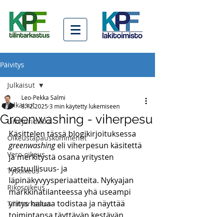
Päivitys
Julkaisut
Leo-Pekka Salmi
Julkaisut
8.12.2025
3 min käytetty lukemiseen
Greenwashing - viherpesu
Liikejuridiikka
Käsittelen tässä blogikirjoituksessa 
Oikeustapauskommentit
greenwashing
 eli viherpesun käsitettä 
Vero-oikeus
ja merkitystä osana yritysten 
vastuullisuus- ja 
Työoikeus
läpinäkyvyysperiaatteita. Nykyajan 
Rikosoikeus
markkinatilanteessa yhä useampi 
yritys haluaa todistaa ja näyttää 
Tilintarkastus
toimintansa täyttävän kestävän 