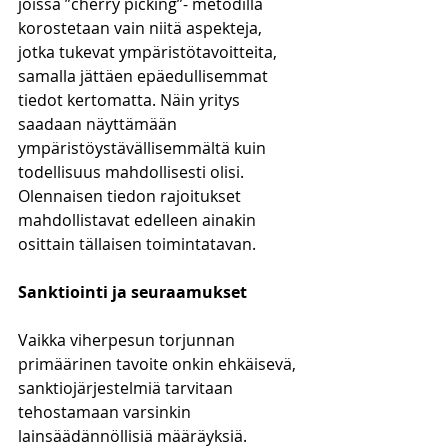
joissa ”cherry picking”- metodilla 
korostetaan vain niitä aspekteja, 
jotka tukevat ympäristötavoitteita, 
samalla jättäen epäedullisemmat 
tiedot kertomatta. Näin yritys 
saadaan näyttämään 
ympäristöystävällisemmältä kuin 
todellisuus mahdollisesti olisi. 
Olennaisen tiedon rajoitukset 
mahdollistavat edelleen ainakin 
osittain tällaisen toimintatavan.
Sanktiointi ja seuraamukset
Vaikka viherpesun torjunnan 
primäärinen tavoite onkin ehkäisevä, 
sanktiojärjestelmiä tarvitaan 
tehostamaan varsinkin 
lainsäädännöllisiä määräyksiä. 