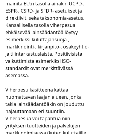
mainita EU:n tasolla ainakin UCPD-, 
ESPR-, CSRD- ja SFDR- asetukset ja 
direktiivit, sekä taksonomia-asetus. 
Kansallisella tasolla viherpesua 
ehkäisevää lainsäädäntöä löytyy 
esimerkiksi kuluttajansuoja-, 
markkinointi-, kirjanpito-, osakeyhtiö- 
ja tilintarkastuslaista. Positiivisista 
vaikuttimista esimerkiksi ISO-
standardit ovat merkittävässä 
asemassa.
Viherpesu käsitteenä kattaa 
huomattavan laajan alueen, jonka 
takia lainsäädäntöäkin on jouduttu 
hajauttamaan eri suuntiin. 
Viherpesua voi tapahtua niin 
yrityksen tuotteiden ja palvelujen 
markkinoimisessa (kuten kuluttajille 