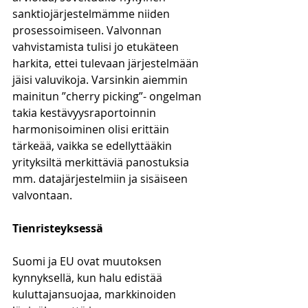
sanktiojärjestelmämme niiden 
prosessoimiseen. Valvonnan 
vahvistamista tulisi jo etukäteen 
harkita, ettei tulevaan järjestelmään 
jäisi valuvikoja. Varsinkin aiemmin 
mainitun ”cherry picking”- ongelman 
takia kestävyysraportoinnin 
harmonisoiminen olisi erittäin 
tärkeää, vaikka se edellyttääkin 
yrityksiltä merkittäviä panostuksia 
mm. datajärjestelmiin ja sisäiseen 
valvontaan.
Tienristeyksessä
Suomi ja EU ovat muutoksen 
kynnyksellä, kun halu edistää 
kuluttajansuojaa, markkinoiden 