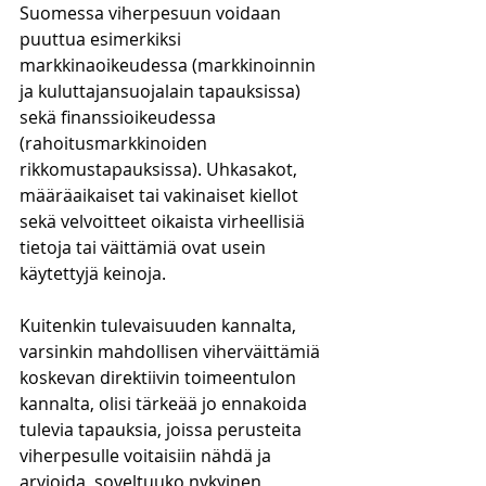
Suomessa viherpesuun voidaan 
puuttua esimerkiksi 
markkinaoikeudessa (markkinoinnin 
ja kuluttajansuojalain tapauksissa) 
sekä finanssioikeudessa 
(rahoitusmarkkinoiden 
rikkomustapauksissa). Uhkasakot, 
määräaikaiset tai vakinaiset kiellot 
sekä velvoitteet oikaista virheellisiä 
tietoja tai väittämiä ovat usein 
käytettyjä keinoja.
Kuitenkin tulevaisuuden kannalta, 
varsinkin mahdollisen viherväittämiä 
koskevan direktiivin toimeentulon 
kannalta, olisi tärkeää jo ennakoida 
tulevia tapauksia, joissa perusteita 
viherpesulle voitaisiin nähdä ja 
arvioida, soveltuuko nykyinen 