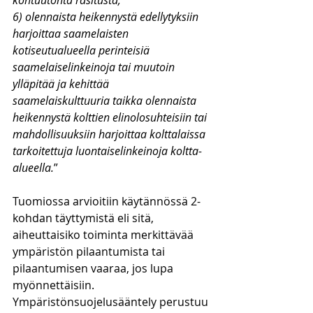
kohtuutonta rasitusta;
6) olennaista heikennystä edellytyksiin 
harjoittaa saamelaisten 
kotiseutualueella perinteisiä 
saamelaiselinkeinoja tai muutoin 
ylläpitää ja kehittää 
saamelaiskulttuuria taikka olennaista 
heikennystä kolttien elinolosuhteisiin tai 
mahdollisuuksiin harjoittaa kolttalaissa 
tarkoitettuja luontaiselinkeinoja koltta-
alueella.
”
Tuomiossa arvioitiin käytännössä 2-
kohdan täyttymistä eli sitä, 
aiheuttaisiko toiminta merkittävää 
ympäristön pilaantumista tai 
pilaantumisen vaaraa, jos lupa 
myönnettäisiin. 
Ympäristönsuojelusääntely perustuu 