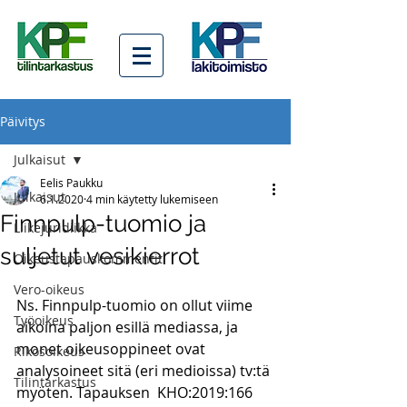
Päivitys
Julkaisut
Eelis Paukku
Julkaisut
6.1.2020
4 min käytetty lukemiseen
Finnpulp-tuomio ja
Liikejuridiikka
suljetut vesikierrot
Oikeustapauskommentit
Vero-oikeus
Ns. Finnpulp-tuomio on ollut viime 
Työoikeus
aikoina paljon esillä mediassa, ja 
monet oikeusoppineet ovat 
Rikosoikeus
analysoineet sitä (eri medioissa) tv:tä 
Tilintarkastus
myöten. Tapauksen  KHO:2019:166  