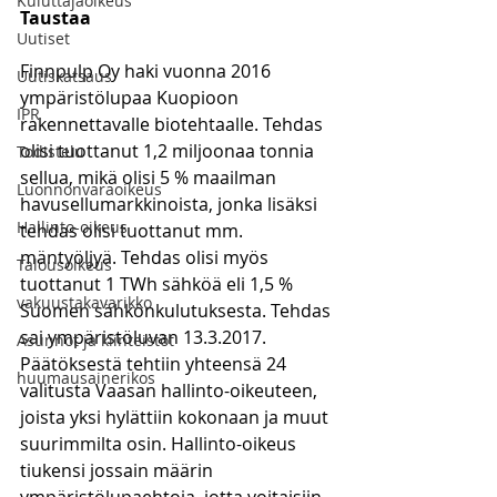
Kuluttajaoikeus
Taustaa
Uutiset
Finnpulp Oy haki vuonna 2016 
Uutiskatsaus
ympäristölupaa Kuopioon 
IPR
rakennettavalle biotehtaalle. Tehdas 
olisi tuottanut 1,2 miljoonaa tonnia 
Todistelu
sellua, mikä olisi 5 % maailman 
Luonnonvaraoikeus
havusellumarkkinoista, jonka lisäksi 
Hallinto-oikeus
tehdas olisi tuottanut mm. 
mäntyöljyä. Tehdas olisi myös 
Talousoikeus
tuottanut 1 TWh sähköä eli 1,5 % 
vakuustakavarikko
Suomen sähkönkulutuksesta. Tehdas 
sai ympäristöluvan 13.3.2017. 
Asunnot ja kiinteistöt
Päätöksestä tehtiin yhteensä 24 
huumausainerikos
valitusta Vaasan hallinto-oikeuteen, 
joista yksi hylättiin kokonaan ja muut 
suurimmilta osin. Hallinto-oikeus 
tiukensi jossain määrin 