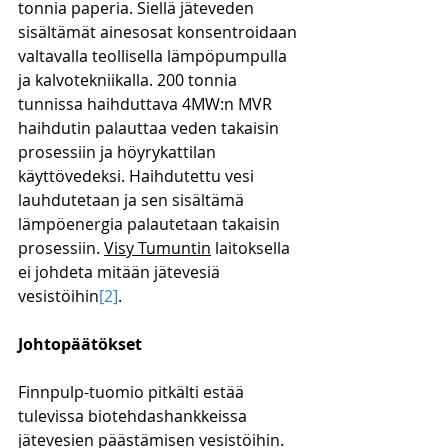
tonnia paperia. Siellä jäteveden 
sisältämät ainesosat konsentroidaan 
valtavalla teollisella lämpöpumpulla 
ja kalvotekniikalla. 200 tonnia 
tunnissa haihduttava 4MW:n MVR 
haihdutin palauttaa veden takaisin 
prosessiin ja höyrykattilan 
käyttövedeksi. Haihdutettu vesi 
lauhdutetaan ja sen sisältämä 
lämpöenergia palautetaan takaisin 
prosessiin. 
Visy Tumuntin
 laitoksella 
ei johdeta mitään jätevesiä 
vesistöihin
[2]
. 
Johtopäätökset
Finnpulp-tuomio pitkälti estää 
tulevissa biotehdashankkeissa 
jätevesien päästämisen vesistöihin. 