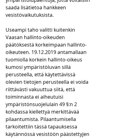
ympäristölupaehtoja, jotta voitaisiin 
saada lisätietoa hankkeen 
vesistövaikutuksista. 
Useampi taho valitti kuitenkin 
Vaasan hallinto-oikeuden 
päätöksestä korkeimpaan hallinto-
oikeuteen. 19.12.2019 antamallaan 
tuomiolla korkein hallinto-oikeus 
kumosi ympäristöluvan sillä 
perusteella, että käytettävissä 
olevien tietojen perusteella ei voida 
riittävästi vakuuttua siitä, että 
toiminnasta ei aiheutuisi 
ympäristönsuojelulain 49 §:n 2 
kohdassa kiellettyä merkittävää 
pilaantumista. Pilaantumisella 
tarkoitettiin tässä tapauksessa 
käytännössä vesistöön päästettyjen 