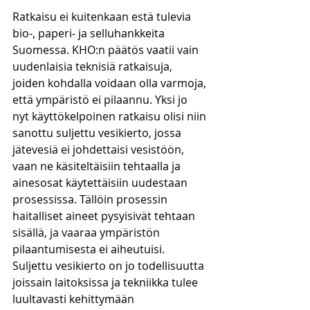
Ratkaisu ei kuitenkaan estä tulevia 
bio-, paperi- ja selluhankkeita 
Suomessa. KHO:n päätös vaatii vain 
uudenlaisia teknisiä ratkaisuja, 
joiden kohdalla voidaan olla varmoja, 
että ympäristö ei pilaannu. Yksi jo 
nyt käyttökelpoinen ratkaisu olisi niin 
sanottu suljettu vesikierto, jossa 
jätevesiä ei johdettaisi vesistöön, 
vaan ne käsiteltäisiin tehtaalla ja 
ainesosat käytettäisiin uudestaan 
prosessissa. Tällöin prosessin 
haitalliset aineet pysyisivät tehtaan 
sisällä, ja vaaraa ympäristön 
pilaantumisesta ei aiheutuisi. 
Suljettu vesikierto on jo todellisuutta 
joissain laitoksissa ja tekniikka tulee 
luultavasti kehittymään 