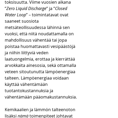
toksisuutta. Viime vuosien aikana 
”
Zero Liquid Discharge
” ja ”
Closed 
Water Loop
” – toimintatavat ovat 
saaneet suosiota 
metsäteollisuudessa lähinnä sen 
vuoksi, että niitä noudattamalla on 
mahdollisuus vähentää tai jopa 
poistaa huomattavasti vesipäästöjä 
ja niihin liittyviä veden 
laatuongelmia, erottaa ja kierrättää 
arvokkaita ainesosia, sekä ottamalla 
veteen sitoutunutta lämpöenergiaa 
talteen. Lämpöenergiaa voidaan 
käyttää vähentämään 
tuotantokustannuksia ja 
vähentämään pääomakustannuksia. 
Kemikaalien ja lämmön talteenoton 
lisäksi 
nämä 
toimenpiteet johtavat 