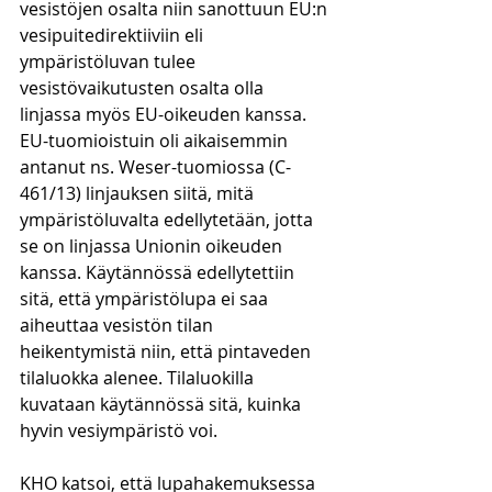
vesistöjen osalta niin sanottuun EU:n 
vesipuitedirektiiviin eli 
ympäristöluvan tulee 
vesistövaikutusten osalta olla 
linjassa myös EU-oikeuden kanssa. 
EU-tuomioistuin oli aikaisemmin 
antanut ns. Weser-tuomiossa (C-
461/13) linjauksen siitä, mitä 
ympäristöluvalta edellytetään, jotta 
se on linjassa Unionin oikeuden 
kanssa. Käytännössä edellytettiin 
sitä, että ympäristölupa ei saa 
aiheuttaa vesistön tilan 
heikentymistä niin, että pintaveden 
tilaluokka alenee. Tilaluokilla 
kuvataan käytännössä sitä, kuinka 
hyvin vesiympäristö voi. 
KHO katsoi, että lupahakemuksessa 