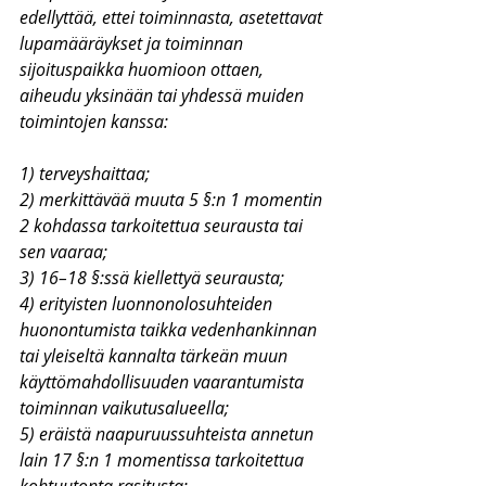
edellyttää, ettei toiminnasta, asetettavat 
lupamääräykset ja toiminnan 
sijoituspaikka huomioon ottaen, 
aiheudu yksinään tai yhdessä muiden 
toimintojen kanssa:
1) terveyshaittaa;
2) merkittävää muuta 5 §:n 1 momentin 
2 kohdassa tarkoitettua seurausta tai 
sen vaaraa;
3) 16–18 §:ssä kiellettyä seurausta;
4) erityisten luonnonolosuhteiden 
huonontumista taikka vedenhankinnan 
tai yleiseltä kannalta tärkeän muun 
käyttömahdollisuuden vaarantumista 
toiminnan vaikutusalueella;
5) eräistä naapuruussuhteista annetun 
lain 17 §:n 1 momentissa tarkoitettua 