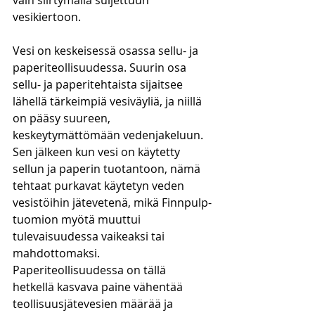
vain siirtymällä suljettuun 
vesikiertoon. 
Vesi on keskeisessä osassa sellu- ja 
paperiteollisuudessa. Suurin osa 
sellu- ja paperitehtaista sijaitsee 
lähellä tärkeimpiä vesiväyliä, ja niillä 
on pääsy suureen, 
keskeytymättömään vedenjakeluun. 
Sen jälkeen kun vesi on käytetty 
sellun ja paperin tuotantoon, nämä 
tehtaat purkavat käytetyn veden 
vesistöihin jätevetenä, mikä Finnpulp-
tuomion myötä muuttui 
tulevaisuudessa vaikeaksi tai 
mahdottomaksi.
Paperiteollisuudessa on tällä 
hetkellä kasvava paine vähentää 
teollisuusjätevesien määrää ja 