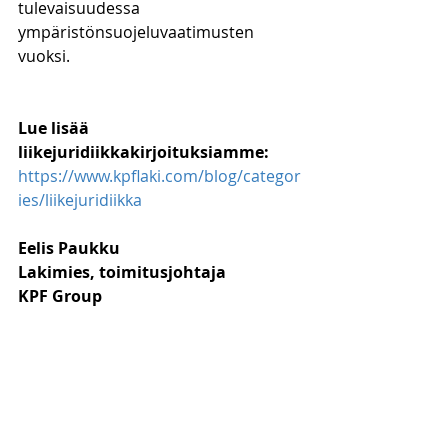
tulevaisuudessa 
ympäristönsuojeluvaatimusten 
vuoksi.
Lue lisää 
liikejuridiikkakirjoituksiamme:
https://www.kpflaki.com/blog/categor
ies/liikejuridiikka
Eelis Paukku 
Lakimies, toimitusjohtaja 
KPF Group