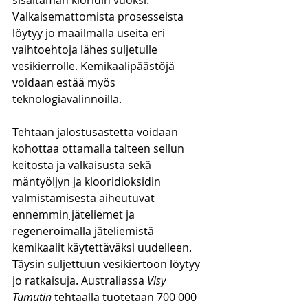
sisältämän kloridin vuoksi. 
Valkaisemattomista prosesseista 
löytyy jo maailmalla useita eri 
vaihtoehtoja lähes suljetulle 
vesikierrolle. Kemikaalipäästöjä 
voidaan estää myös 
teknologiavalinnoilla. 
Tehtaan jalostusastetta voidaan 
kohottaa ottamalla talteen sellun 
keitosta ja valkaisusta sekä 
mäntyöljyn ja klooridioksidin 
valmistamisesta aiheutuvat 
ennemmin
 j
äteliemet ja 
regeneroimalla jäteliemistä 
kemikaalit käytettäväksi uudelleen.
Täysin suljettuun vesikiertoon löytyy 
jo ratkaisuja. Australiassa 
Visy 
Tumutin
 tehtaalla tuotetaan 700 000 