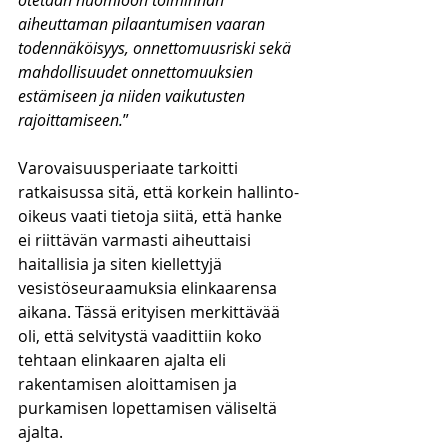
otetaan huomioon toiminnan 
aiheuttaman pilaantumisen vaaran 
todennäköisyys, onnettomuusriski sekä 
mahdollisuudet onnettomuuksien 
estämiseen ja niiden vaikutusten 
rajoittamiseen.
”
Varovaisuusperiaate tarkoitti 
ratkaisussa sitä, että korkein hallinto-
oikeus vaati tietoja siitä, että hanke 
ei riittävän varmasti aiheuttaisi 
haitallisia ja siten kiellettyjä 
vesistöseuraamuksia elinkaarensa 
aikana. Tässä erityisen merkittävää 
oli, että selvitystä vaadittiin koko 
tehtaan elinkaaren ajalta eli 
rakentamisen aloittamisen ja 
purkamisen lopettamisen väliseltä 
ajalta. 