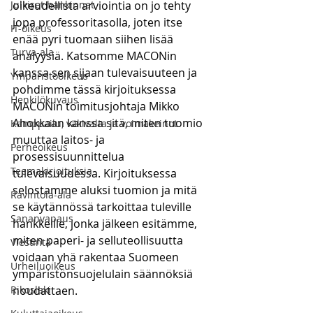
Julkiset hankinnat
oikeudellista arviointia on jo tehty 
jopa professoritasolla, joten itse 
IT-oikeus
enää pyri tuomaan siihen lisää 
Turva-ala
analyysiä. Katsomme MACONin 
kanssa sen sijaan tulevaisuuteen ja 
Ympäristöoikeus
pohdimme tässä kirjoituksessa 
Henkilökuvaus
MACONin toimitusjohtaja Mikko 
Ahokkaan kanssa sitä, miten tuomio 
Kamppailu, väkivalta ja voimakeinot
muuttaa laitos- ja 
Perheoikeus
prosessisuunnittelua 
Teemakirjoituksia
tulevaisuudessa. Kirjoituksessa 
selostamme aluksi tuomion ja mitä 
Ravintola-ala
se käytännössä tarkoittaa tuleville 
Sananvapaus
hankkeille, jonka jälkeen esitämme, 
miten paperi- ja selluteollisuutta 
Viestintä
voidaan yhä rakentaa Suomeen 
Urheiluoikeus
ympäristönsuojelulain säännöksiä 
Rikoslaki
noudattaen. 