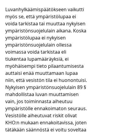
Luvanhylkäämispäätökseen vaikutti 
myös se, että ympäristölupaa ei 
voida tarkistaa tai muuttaa nykyisen 
ympäristönsuojelulain aikana. Koska 
ympäristölupaa ei nykyisen 
ympäristönsuojelulain ollessa 
voimassa voida tarkistaa eli 
tiukentaa lupamääräyksiä, ei 
myöhäisempi tieto pilaantumisesta 
auttaisi enää muuttamaan lupaa 
niin, että vesistön tila ei huonontuisi. 
Nykyisen ympäristönsuojelulain 89 § 
mahdollistaa luvan muuttamisen 
vain, jos toiminnasta aiheutuu 
ympäristölle ennakoimaton seuraus. 
Vesistölle aiheutuvat riskit olivat 
KHO:n mukaan ennakoitavissa, joten 
tätäkään säännöstä ei voitu soveltaa 