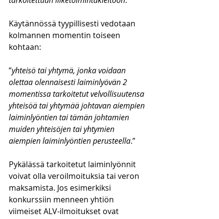
tarkoitettuun liiketoimintakieltoon
.”
Käytännössä tyypillisesti vedotaan 
kolmannen momentin toiseen 
kohtaan:
”
yhteisö tai yhtymä, jonka voidaan 
olettaa olennaisesti laiminlyövän 2 
momentissa tarkoitetut velvollisuutensa 
yhteisöä tai yhtymää johtavan aiempien 
laiminlyöntien tai tämän johtamien 
muiden yhteisöjen tai yhtymien 
aiempien laiminlyöntien perusteella
.”
Pykälässä tarkoitetut laiminlyönnit 
voivat olla veroilmoituksia tai veron 
maksamista. Jos esimerkiksi 
konkurssiin menneen yhtiön 
viimeiset ALV-ilmoitukset ovat 