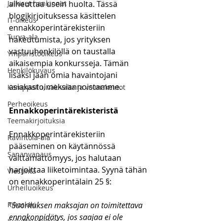
Julkiset hankinnat
aiheuttaa usein huolta. Tässä 
blogikirjoituksessa käsittelen 
IT-oikeus
ennakkoperintärekisteriin 
Turva-ala
hakeutumista, jos yrityksen 
vastuuhenkilöllä on taustalla 
Ympäristöoikeus
aikaisempia konkursseja. Tämän 
Henkilökuvaus
lisäksi jaan omia havaintojani 
asiakastoimeksiannoistamme. 
Kamppailu, väkivalta ja voimakeinot
Perheoikeus
Ennakkoperintärekisteristä
Teemakirjoituksia
Ennakkoperintärekisteriin 
Ravintola-ala
pääseminen on käytännössä 
Sananvapaus
välttämättömyys, jos halutaan 
harjoittaa liiketoimintaa. Syynä tähän 
Viestintä
on ennakkoperintälain 25 §:
Urheiluoikeus
Rikoslaki
”
Suorituksen maksajan on toimitettava 
ennakonpidätys, jos saajaa ei ole 