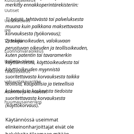
Kuluttajaoikeus
merkitty ennakkoperintärekisteriin:
Uutiset
1) työstä, tehtävästä tai palveluksesta 
Uutiskatsaus
muuna kuin palkkana maksettavasta 
IPR
korvauksesta (työkorvaus);
2) tekijänoikeuden, valokuvaan 
Todistelu
perustuvan oikeuden ja teollisoikeuden, 
Luonnonvaraoikeus
kuten patentin tai tavaramerkin 
Hallinto-oikeus
käyttämisestä, käyttöoikeudesta tai 
käyttöoikeuden myynnistä 
Talousoikeus
suoritettavasta korvauksesta taikka 
vakuustakavarikko
teollisia, kaupallisia ja tieteellisiä 
kokemuksia koskevista tiedoista 
Asunnot ja kiinteistöt
suoritettavasta korvauksesta 
huumausainerikos
(käyttökorvaus
).”
Käytännössä useimmat 
elinkeinonharjoittajat eivät ole 