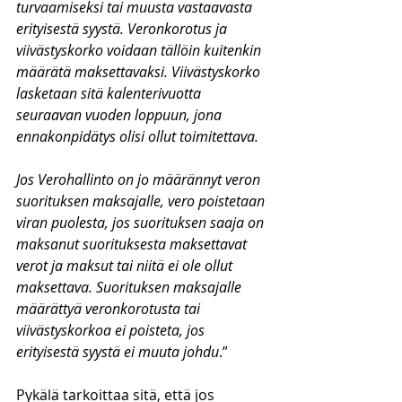
turvaamiseksi tai muusta vastaavasta 
erityisestä syystä. Veronkorotus ja 
viivästyskorko voidaan tällöin kuitenkin 
määrätä maksettavaksi. Viivästyskorko 
lasketaan sitä kalenterivuotta 
seuraavan vuoden loppuun, jona 
ennakonpidätys olisi ollut toimitettava.
Jos Verohallinto on jo määrännyt veron 
suorituksen maksajalle, vero poistetaan 
viran puolesta, jos suorituksen saaja on 
maksanut suorituksesta maksettavat 
verot ja maksut tai niitä ei ole ollut 
maksettava. Suorituksen maksajalle 
määrättyä veronkorotusta tai 
viivästyskorkoa ei poisteta, jos 
erityisestä syystä ei muuta johdu
.”
Pykälä tarkoittaa sitä, että jos 