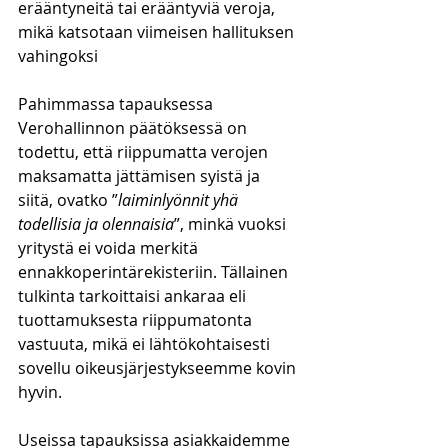
erääntyneitä tai erääntyviä veroja, 
mikä katsotaan viimeisen hallituksen 
vahingoksi
Pahimmassa tapauksessa 
Verohallinnon päätöksessä on 
todettu, että riippumatta verojen 
maksamatta jättämisen syistä ja 
siitä, ovatko ”
laiminlyönnit yhä 
todellisia ja olennaisia
”, minkä vuoksi 
yritystä ei voida merkitä 
ennakkoperintärekisteriin. Tällainen 
tulkinta tarkoittaisi ankaraa eli 
tuottamuksesta riippumatonta 
vastuuta, mikä ei lähtökohtaisesti 
sovellu oikeusjärjestykseemme kovin 
hyvin. 
Useissa tapauksissa asiakkaidemme 