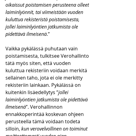
oikaissut poistamisen perusteena olleet 
laiminlyönnit, tai viimeistään vuoden 
kuluttua rekisteristä poistamisesta, 
jollei laiminlyöntien jatkumista ole 
pidettävä ilmeisenä
.”
Vaikka pykälässä puhutaan vain 
poistamisesta, tulkitsee Verohallinto 
tätä myös siten, että vuoden 
kuluttua rekisteriin voidaan merkitä 
sellainen taho, jota ei ole merkitty 
rekisteriin lainkaan. Pykälässä on 
kuitenkin lisäedellytys ”
jollei 
laiminlyöntien jatkumista ole pidettävä 
ilmeisenä
”. Verohallinnon 
ennakkoperintää koskevan ohjeen 
perusteella tämä voidaan todeta 
silloin, 
kun verovelvollinen on toiminut 