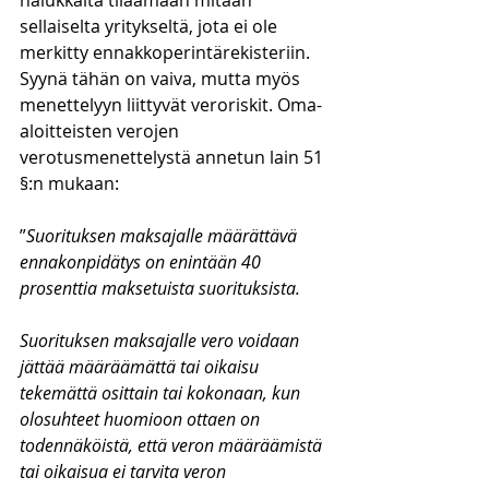
halukkaita tilaamaan mitään 
sellaiselta yritykseltä, jota ei ole 
merkitty ennakkoperintärekisteriin. 
Syynä tähän on vaiva, mutta myös 
menettelyyn liittyvät veroriskit. Oma-
aloitteisten verojen 
verotusmenettelystä annetun lain 51 
§:n mukaan:
”
Suorituksen maksajalle määrättävä 
ennakonpidätys on enintään 40 
prosenttia maksetuista suorituksista.
Suorituksen maksajalle vero voidaan 
jättää määräämättä tai oikaisu 
tekemättä osittain tai kokonaan, kun 
olosuhteet huomioon ottaen on 
todennäköistä, että veron määräämistä 
tai oikaisua ei tarvita veron 