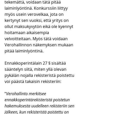
tekemättä, voidaan tätä pitää 
laiminlyöntinä. Konkurssiin liittyy 
myös usein verovelkaa, jota on 
kertynyt sen vuoksi, että yritys on 
ollut maksukyvytön eikä ole kyennyt 
hoitamaan aikaisempia 
velvoitteitaan. Myös tätä voidaan 
Verohallinnon näkemyksen mukaan 
pitää laiminlyöntinä. 
Ennakkoperintälain 27 § sisältää 
sääntelyn siitä, miten yllä olevan 
pykälän nojalla rekisteristä poistettu 
voi päästä takaisin rekisteriin:
”
Verohallinto merkitsee 
ennakkoperintärekisteristä poistetun 
hakemuksesta uudelleen rekisteriin sen 
jälkeen, kun rekisteristä poistettu on 