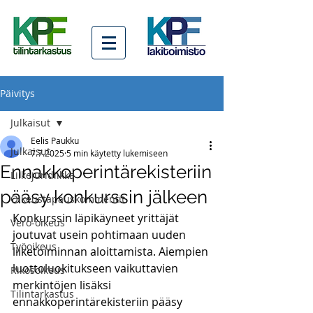
Päivitys
Julkaisut
Eelis Paukku
Julkaisut
7.7.2025
5 min käytetty lukemiseen
Ennakkoperintärekisteriin
Liikejuridiikka
pääsy konkurssin jälkeen
Oikeustapauskommentit
Konkurssin läpikäyneet yrittäjät 
Vero-oikeus
joutuvat usein pohtimaan uuden 
Työoikeus
liiketoiminnan aloittamista. Aiempien 
luottoluokitukseen vaikuttavien 
Rikosoikeus
merkintöjen lisäksi 
Tilintarkastus
ennakkoperintärekisteriin pääsy 