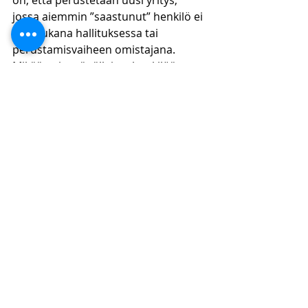
on, että perustetaan uusi yritys, 
jossa aiemmin ”saastunut” henkilö ei 
ole mukana hallituksessa tai 
perustamisvaiheen omistajana. 
Mikään ei estä tällaista henkilöä 
hankkimasta perustetun yrityksen 
osakkeita myöhemmin. Tällä tavoin 
toteutetut järjestelyt ovat yleensä 
sujuneet ilman enempiä ongelmia. 
Yhteenveto
Ennakkoperintärekisteriin pääsy on 
monella tapaa välttämättömyys 
yritystoiminnan harjoittamiselle. 
Käytännössä Verohallinnon 
päätösvalta rekisteriin pääsyssä on 
suuri, koska päätöksistä valittaminen 
ei ole tehokasta ottaen huomioon 