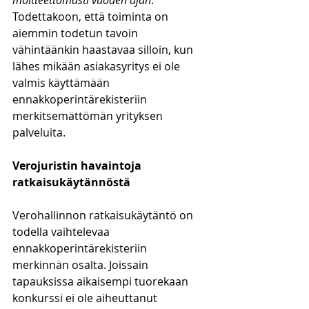
moitteettomasti vuoden ajan
. 
Todettakoon, että toiminta on 
aiemmin todetun tavoin 
vähintäänkin haastavaa silloin, kun 
lähes mikään asiakasyritys ei ole 
valmis käyttämään 
ennakkoperintärekisteriin 
merkitsemättömän yrityksen 
palveluita. 
Verojuristin havaintoja 
ratkaisukäytännöstä
Verohallinnon ratkaisukäytäntö on 
todella vaihtelevaa 
ennakkoperintärekisteriin 
merkinnän osalta. Joissain 
tapauksissa aikaisempi tuorekaan 
konkurssi ei ole aiheuttanut 