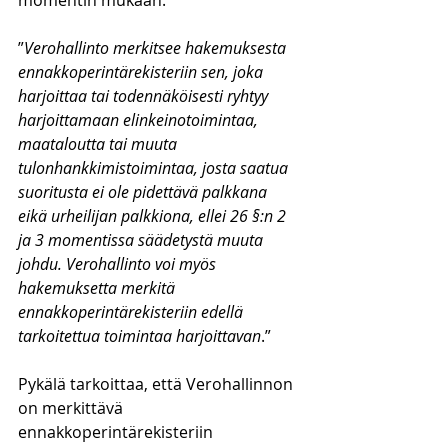
momentin mukaan:
”
Verohallinto merkitsee hakemuksesta 
ennakkoperintärekisteriin sen, joka 
harjoittaa tai todennäköisesti ryhtyy 
harjoittamaan elinkeinotoimintaa, 
maataloutta tai muuta 
tulonhankkimistoimintaa, josta saatua 
suoritusta ei ole pidettävä palkkana 
eikä urheilijan palkkiona, ellei 26 §:n 2 
ja 3 momentissa säädetystä muuta 
johdu. Verohallinto voi myös 
hakemuksetta merkitä 
ennakkoperintärekisteriin edellä 
tarkoitettua toimintaa harjoittavan
.”
Pykälä tarkoittaa, että Verohallinnon 
on merkittävä 
ennakkoperintärekisteriin 