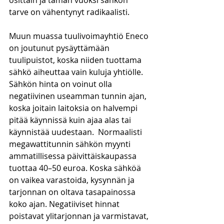
osittain ja tämän vuoksi sähkön 
tarve on vähentynyt radikaalisti.
Muun muassa tuulivoimayhtiö Eneco 
on joutunut pysäyttämään 
tuulipuistot, koska niiden tuottama 
sähkö aiheuttaa vain kuluja yhtiölle. 
Sähkön hinta on voinut olla 
negatiivinen useamman tunnin ajan, 
koska joitain laitoksia on halvempi 
pitää käynnissä kuin ajaa alas tai 
käynnistää uudestaan.  Normaalisti 
megawattitunnin sähkön myynti 
ammatillisessa päivittäiskaupassa 
tuottaa 40–50 euroa. Koska sähköä 
on vaikea varastoida, kysynnän ja 
tarjonnan on oltava tasapainossa 
koko ajan. Negatiiviset hinnat 
poistavat ylitarjonnan ja varmistavat, 