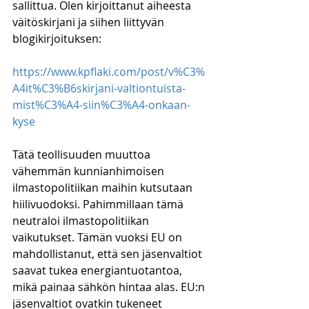
sallittua. Olen kirjoittanut aiheesta 
väitöskirjani ja siihen liittyvän 
blogikirjoituksen:
https://www.kpflaki.com/post/v%C3%
A4it%C3%B6skirjani-valtiontuista-
mist%C3%A4-siin%C3%A4-onkaan-
kyse
Tätä teollisuuden muuttoa 
vähemmän kunnianhimoisen 
ilmastopolitiikan maihin kutsutaan 
hiilivuodoksi. Pahimmillaan tämä 
neutraloi ilmastopolitiikan 
vaikutukset. Tämän vuoksi EU on 
mahdollistanut, että sen jäsenvaltiot 
saavat tukea energiantuotantoa, 
mikä painaa sähkön hintaa alas. EU:n 
jäsenvaltiot ovatkin tukeneet 