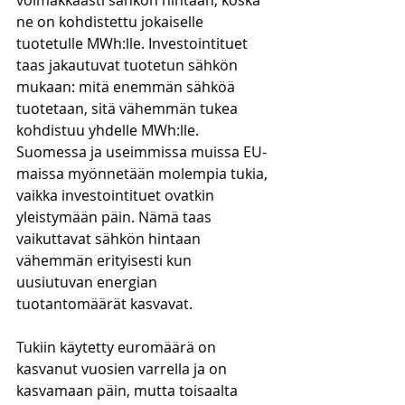
voimakkaasti sähkön hintaan, koska 
ne on kohdistettu jokaiselle 
tuotetulle MWh:lle. Investointituet 
taas jakautuvat tuotetun sähkön 
mukaan: mitä enemmän sähköä 
tuotetaan, sitä vähemmän tukea 
kohdistuu yhdelle MWh:lle. 
Suomessa ja useimmissa muissa EU-
maissa myönnetään molempia tukia, 
vaikka investointituet ovatkin 
yleistymään päin. Nämä taas 
vaikuttavat sähkön hintaan 
vähemmän erityisesti kun 
uusiutuvan energian 
tuotantomäärät kasvavat. 
Tukiin käytetty euromäärä on 
kasvanut vuosien varrella ja on 
kasvamaan päin, mutta toisaalta 