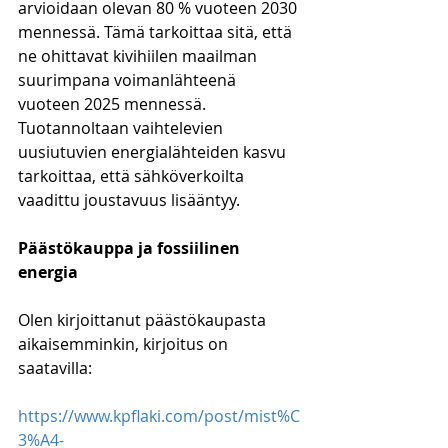
arvioidaan olevan 80 % vuoteen 2030 
mennessä. Tämä tarkoittaa sitä, että 
ne ohittavat kivihiilen maailman 
suurimpana voimanlähteenä 
vuoteen 2025 mennessä. 
Tuotannoltaan vaihtelevien 
uusiutuvien energialähteiden kasvu 
tarkoittaa, että sähköverkoilta 
vaadittu joustavuus lisääntyy.
Päästökauppa ja fossiilinen 
energia
Olen kirjoittanut päästökaupasta 
aikaisemminkin, kirjoitus on 
saatavilla:
https://www.kpflaki.com/post/mist%C
3%A4-