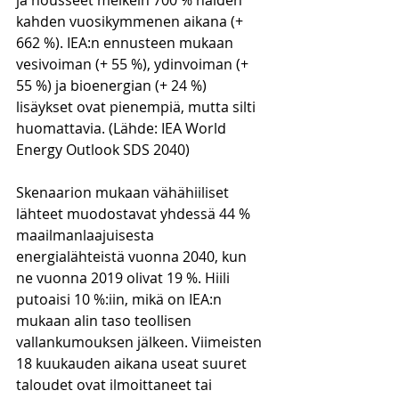
ja nousseet melkein 700 % näiden 
kahden vuosikymmenen aikana (+ 
662 %). IEA:n ennusteen mukaan 
vesivoiman (+ 55 %), ydinvoiman (+ 
55 %) ja bioenergian (+ 24 %) 
lisäykset ovat pienempiä, mutta silti 
huomattavia. (Lähde: IEA World 
Energy Outlook SDS 2040)
Skenaarion mukaan vähähiiliset 
lähteet muodostavat yhdessä 44 % 
maailmanlaajuisesta 
energialähteistä vuonna 2040, kun 
ne vuonna 2019 olivat 19 %. Hiili 
putoaisi 10 %:iin, mikä on IEA:n 
mukaan alin taso teollisen 
vallankumouksen jälkeen. Viimeisten 
18 kuukauden aikana useat suuret 
taloudet ovat ilmoittaneet tai 