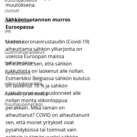
Kuluttajaoikeus
muutoksena.
Uutiset
Sähköntuotannon murros 
Uutiskatsaus
Euroopassa
IPR
Uuden koronavirustaudin (Covid-19) 
Todistelu
aiheuttama sähkön ylitarjonta on 
Luonnonvaraoikeus
useissa Euroopan maissa 
Hallinto-oikeus
aiheuttanut sen, että sähkön 
tukkuhinta on laskenut alle nollan. 
Talousoikeus
Esimerkiksi Belgiassa sähkön kulutus 
vakuustakavarikko
on laskenut 16 % ja sähkön 
tukkuhinnat ovat pudonneet alle 
Asunnot ja kiinteistöt
nollan monta viikonloppua 
huumausainerikos
peräkkäin. Mikä tämän on 
aiheuttanut? COVID on aiheuttanunt 
sen, että monet yritykset ovat 
pysähdyksissä tai toimivat vain 