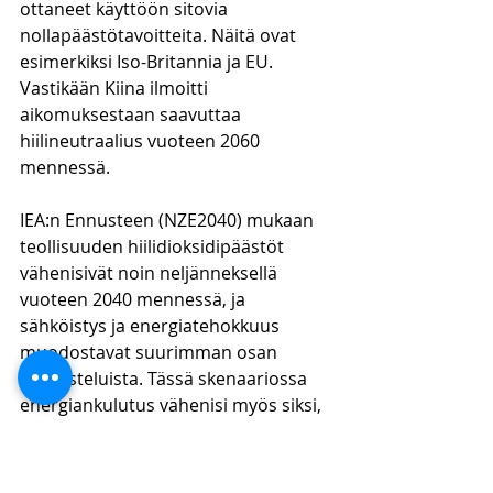
ottaneet käyttöön sitovia 
nollapäästötavoitteita. Näitä ovat 
esimerkiksi Iso-Britannia ja EU. 
Vastikään Kiina ilmoitti 
aikomuksestaan saavuttaa 
hiilineutraalius vuoteen 2060 
mennessä. 
IEA:n Ennusteen (NZE2040) mukaan 
teollisuuden hiilidioksidipäästöt 
vähenisivät noin neljänneksellä 
vuoteen 2040 mennessä, ja 
sähköistys ja energiatehokkuus 
muodostavat suurimman osan 
ponnisteluista. Tässä skenaariossa 
energiankulutus vähenisi myös siksi, 
että yli 2 miljoonaa taloa vuosittain 
saisi energiatehokkuuden 
jälkiasennuksen tämän 