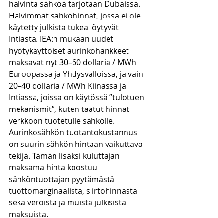
halvinta sähköä tarjotaan Dubaissa. 
Halvimmat sähköhinnat, jossa ei ole 
käytetty julkista tukea löytyvät 
Intiasta. IEA:n mukaan uudet 
hyötykäyttöiset aurinkohankkeet 
maksavat nyt 30–60 dollaria / MWh 
Euroopassa ja Yhdysvalloissa, ja vain 
20–40 dollaria / MWh Kiinassa ja 
Intiassa, joissa on käytössä ”tulotuen 
mekanismit”, kuten taatut hinnat 
verkkoon tuotetulle sähkölle. 
Aurinkosähkön tuotantokustannus 
on suurin sähkön hintaan vaikuttava 
tekijä. Tämän lisäksi kuluttajan 
maksama hinta koostuu 
sähköntuottajan pyytämästä 
tuottomarginaalista, siirtohinnasta 
sekä veroista ja muista julkisista 
maksuista. 