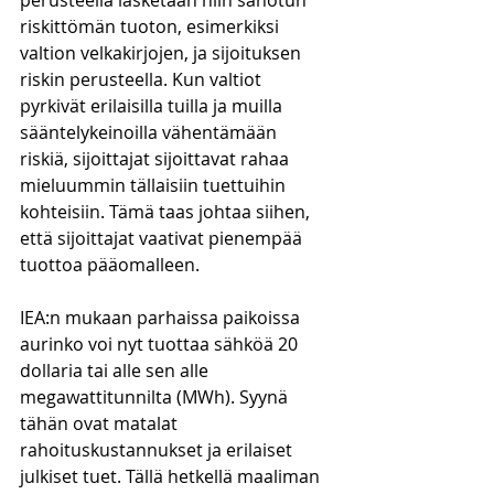
perusteella lasketaan niin sanotun 
riskittömän tuoton, esimerkiksi 
valtion velkakirjojen, ja sijoituksen 
riskin perusteella. Kun valtiot 
pyrkivät erilaisilla tuilla ja muilla 
sääntelykeinoilla vähentämään 
riskiä, sijoittajat sijoittavat rahaa 
mieluummin tällaisiin tuettuihin 
kohteisiin. Tämä taas johtaa siihen, 
että sijoittajat vaativat pienempää 
tuottoa pääomalleen. 
IEA:n mukaan parhaissa paikoissa 
aurinko voi nyt tuottaa sähköä 20 
dollaria tai alle sen alle 
megawattitunnilta (MWh). Syynä 
tähän ovat matalat 
rahoituskustannukset ja erilaiset 
julkiset tuet. Tällä hetkellä maaliman 