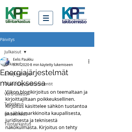
Päivitys
Julkaisut
Eelis Paukku
Julkaisut
9.11.2020
8 min käytetty lukemiseen
Energiajärjestelmät
Liikejuridiikka
murroksessa
Oikeustapauskommentit
Viikon blogikirjoitus on teemaltaan ja 
Vero-oikeus
kirjoittajiltaan poikkeuksellinen. 
Työoikeus
Kirjoitus käsittelee sähkön tuotantoa 
ja sähkömarkkinoita kaupallisesta, 
Rikosoikeus
juridisesta ja teknisestä 
Tilintarkastus
näkökulmasta. Kirjoitus on tehty 