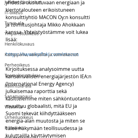
Julkiset hankinnat
yhdessä uusiutuvaan energiaan ja 
kiertotalouteen erikoistuneen 
IT-oikeus
konsulttiyhtiö MACON Oy:n konsultti 
Turva-ala
ja toimitusjohtaja Mikko Ahokkaan 
kanssa. Yhteistyöstämme voit lukea 
Ympäristöoikeus
lisää:
Henkilökuvaus
https://www.kpflaki.com/macon
Kamppailu, väkivalta ja voimakeinot
Perheoikeus
Kirjoituksessa analysoimme uutta 
Teemakirjoituksia
kansainvälisen energiajärjestön IEA:n 
(International Energy Agency)  
Ravintola-ala
julkaisemaa raporttia sekä 
Sananvapaus
käsittelemme miten sähköntuotanto 
muuttuu globaalisti, mitä EU ja 
Viestintä
Suomi tekevät kiihdyttääkseen 
Urheiluoikeus
energia-alan muutosta ja miten se 
Rikoslaki
tulee näkymään teollisuudessa ja 
kuluttajilla käyttäytymisen 