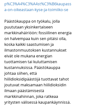
p%C3%A4%C3%A4st%C3%B6kaupass
a-on-oikeastaan-kyse-ja-toimiiko-se
Päästökauppa on työkalu, jolla 
puututaan yksinkertaiseen 
markkinahäiriöön: fossiilinen energia 
on halvempaa kuin sen pitäisi olla, 
koska kaikki saastumisen ja 
ilmastonmuutoksen kustannukset 
eivät ole mukana energian 
tuottamisen tai kuluttamisen 
kustannuksissa. Päästökauppa 
johtaa siihen, että 
hiilidioksidipäästöjä tuottavat tahot 
joutuvat maksamaan hiilidioksidin 
ilmaan päästämisestä 
markkinahinnan, joka ratkeaa 
yritysten välisessä kaupankäynnissä.