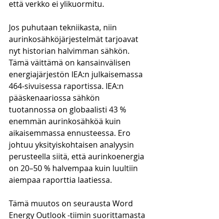
että verkko ei ylikuormitu. 
Jos puhutaan tekniikasta, niin 
aurinkosähköjärjestelmät tarjoavat 
nyt historian halvimman sähkön. 
Tämä väittämä on kansainvälisen 
energiajärjestön IEA:n julkaisemassa 
464-sivuisessa raportissa. IEA:n 
pääskenaariossa sähkön 
tuotannossa on globaalisti 43 % 
enemmän aurinkosähköä kuin 
aikaisemmassa ennusteessa. Ero 
johtuu yksityiskohtaisen analyysin 
perusteella siitä, että aurinkoenergia 
on 20–50 % halvempaa kuin luultiin 
aiempaa raporttia laatiessa. 
Tämä muutos on seurausta Word 
Energy Outlook -tiimin suorittamasta 