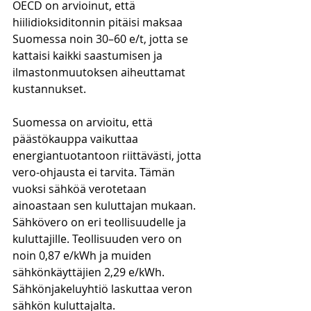
OECD on arvioinut, että 
hiilidioksiditonnin pitäisi maksaa 
Suomessa noin 30–60 e/t, jotta se 
kattaisi kaikki saastumisen ja 
ilmastonmuutoksen aiheuttamat 
kustannukset. 
Suomessa on arvioitu, että 
päästökauppa vaikuttaa 
energiantuotantoon riittävästi, jotta 
vero-ohjausta ei tarvita. Tämän 
vuoksi sähköä verotetaan 
ainoastaan sen kuluttajan mukaan. 
Sähkövero on eri teollisuudelle ja 
kuluttajille. Teollisuuden vero on 
noin 0,87 e/kWh ja muiden 
sähkönkäyttäjien 2,29 e/kWh. 
Sähkönjakeluyhtiö laskuttaa veron 
sähkön kuluttajalta. 