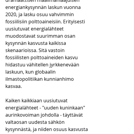
dramaattisen maailmanlaajuisen 
energiankysynnän laskun vuonna 
2020, ja lasku osuu vahvimmin 
fossiilisiin polttoaineisiin. Erityisesti 
uusiutuvat energialähteet 
muodostavat suurimman osan 
kysynnän kasvusta kaikissa 
skenaarioissa. Sitä vastoin 
fossiilisten polttoaineiden kasvu 
hidastuu vähitellen jyrkkenevään 
laskuun, kun globaalin 
ilmastopolitiikan kunnianhimo 
kasvaa.
Kaiken kaikkiaan uusiutuvat 
energialähteet - "uuden kuninkaan" 
aurinkovoiman johdolla - täyttävät 
valtaosan uudesta sähkön 
kysynnästä, ja niiden osuus kasvusta 