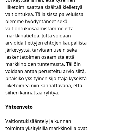
voi käyttää ilman, että kyseinen 
liiketoimi saattaa sisältää kiellettyä 
valtiontukea. Tällaisissa palveluissa 
olemme hyödyntäneet sekä 
valtiontukiosaamistamme että 
markkinatietoa. Jotta voidaan 
arvioida tiettyjen ehtojen kaupallista 
järkevyyttä, tarvitaan usein sekä 
laskentatoimen osaamista että 
markkinoiden tuntemusta. Tällöin 
voidaan antaa perusteltu arvio siitä, 
pitäisikö yksityinen sijoittaja kyseistä 
liiketoimea niin kannattavana, että 
siihen kannattaa ryhtyä. 
Yhteenveto
Valtiontukisääntely ja kunnan 
toiminta yksityisillä markkinoilla ovat 