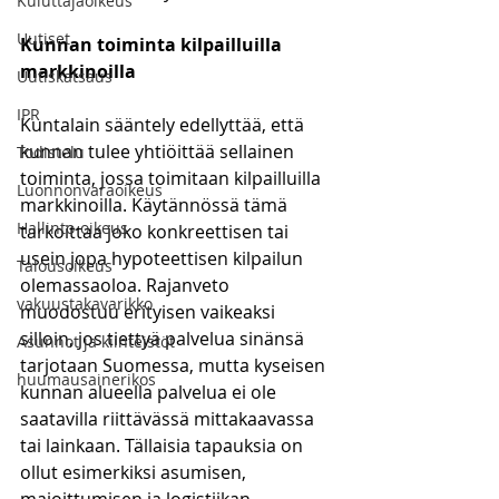
Kuluttajaoikeus
Uutiset
Kunnan toiminta kilpailluilla 
markkinoilla
Uutiskatsaus
IPR
Kuntalain sääntely edellyttää, että 
kunnan tulee yhtiöittää sellainen 
Todistelu
toiminta, jossa toimitaan kilpailluilla 
Luonnonvaraoikeus
markkinoilla. Käytännössä tämä 
Hallinto-oikeus
tarkoittaa joko konkreettisen tai 
usein jopa hypoteettisen kilpailun 
Talousoikeus
olemassaoloa. Rajanveto 
vakuustakavarikko
muodostuu erityisen vaikeaksi 
silloin, jos tiettyä palvelua sinänsä 
Asunnot ja kiinteistöt
tarjotaan Suomessa, mutta kyseisen 
huumausainerikos
kunnan alueella palvelua ei ole 
saatavilla riittävässä mittakaavassa 
tai lainkaan. Tällaisia tapauksia on 
ollut esimerkiksi asumisen, 