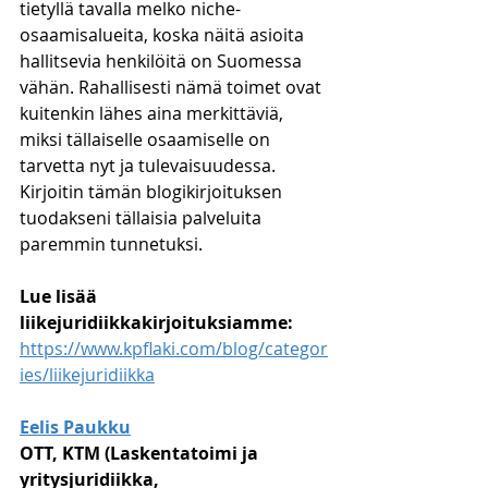
tietyllä tavalla melko niche-
osaamisalueita, koska näitä asioita 
hallitsevia henkilöitä on Suomessa 
vähän. Rahallisesti nämä toimet ovat 
kuitenkin lähes aina merkittäviä, 
miksi tällaiselle osaamiselle on 
tarvetta nyt ja tulevaisuudessa. 
Kirjoitin tämän blogikirjoituksen 
tuodakseni tällaisia palveluita 
paremmin tunnetuksi.
Lue lisää 
liikejuridiikkakirjoituksiamme:
https://www.kpflaki.com/blog/categor
ies/liikejuridiikka
Eelis Paukku
OTT, KTM (Laskentatoimi ja 
yritysjuridiikka, 