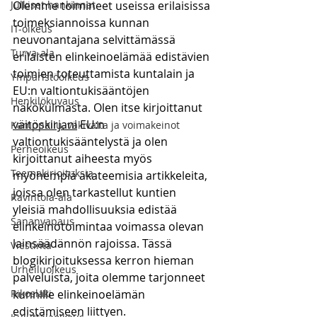
Julkiset hankinnat
Olemme toimineet useissa erilaisissa 
toimeksiannoissa kunnan 
IT-oikeus
neuvonantajana selvittämässä 
Turva-ala
erilaisten elinkeinoelämää edistävien 
toimien toteuttamista kuntalain ja 
Ympäristöoikeus
EU:n valtiontukisääntöjen 
Henkilökuvaus
näkökulmasta. Olen itse kirjoittanut 
väitöskirjani
 EU:n 
Kamppailu, väkivalta ja voimakeinot
valtiontukisääntelystä ja olen 
Perheoikeus
kirjoittanut aiheesta myös 
Teemakirjoituksia
myöhempiä akateemisia artikkeleita, 
joissa olen tarkastellut kuntien 
Ravintola-ala
yleisiä mahdollisuuksia edistää 
Sananvapaus
elinkeinotoimintaa voimassa olevan 
lainsäädännön rajoissa. Tässä 
Viestintä
blogikirjoituksessa kerron hieman 
Urheiluoikeus
palveluista, joita olemme tarjonneet 
Rikoslaki
kunnille elinkeinoelämän 
edistämiseen liittyen. 