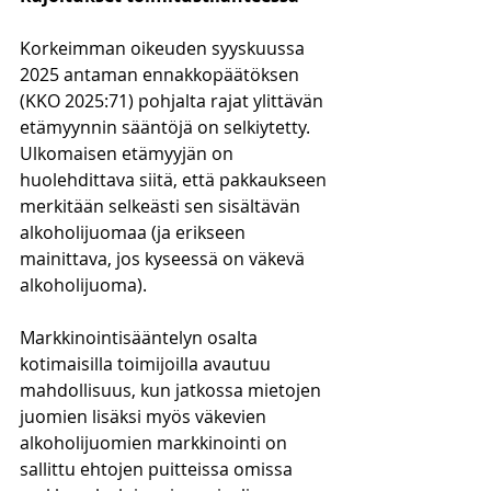
Korkeimman oikeuden syyskuussa 
2025 antaman ennakkopäätöksen 
(KKO 2025:71) pohjalta rajat ylittävän 
etämyynnin sääntöjä on selkiytetty. 
Ulkomaisen etämyyjän on 
huolehdittava siitä, että pakkaukseen 
merkitään selkeästi sen sisältävän 
alkoholijuomaa (ja erikseen 
mainittava, jos kyseessä on väkevä 
alkoholijuoma). 
Markkinointisääntelyn osalta 
kotimaisilla toimijoilla avautuu 
mahdollisuus, kun jatkossa mietojen 
juomien lisäksi myös väkevien 
alkoholijuomien markkinointi on 
sallittu ehtojen puitteissa omissa 