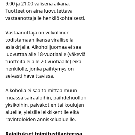
9.00 ja 21.00 välisenä aikana. 
Tuotteet on aina luovutettava 
vastaanottajalle henkilökohtaisesti. 
Vastaanottaja on velvollinen 
todistamaan ikänsä virallisella 
asiakirjalla. Alkoholijuomaa ei saa 
luovuttaa alle 18-vuotiaalle (väkeviä 
tuotteita ei alle 20-vuotiaalle) eikä 
henkilölle, jonka päihtymys on 
selvästi havaittavissa. 
Alkoholia ei saa toimittaa muun 
muassa sairaaloihin, päihdehuollon 
yksiköihin, päiväkotien tai koulujen 
alueille, yleisille leikkikentille eikä 
ravintoloiden anniskelualueille. 
Rajoitukset toimitustilanteessa