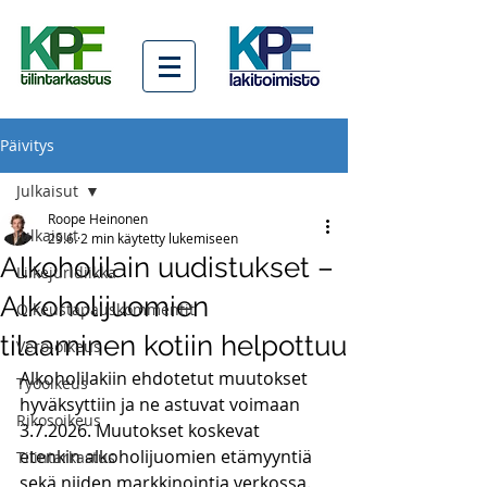
Päivitys
Julkaisut
Roope Heinonen
Julkaisut
29.6.
2 min käytetty lukemiseen
Alkoholilain uudistukset –
Liikejuridiikka
Alkoholijuomien
Oikeustapauskommentit
tilaaminen kotiin helpottuu
Vero-oikeus
Alkoholilakiin ehdotetut muutokset 
Työoikeus
hyväksyttiin ja ne astuvat voimaan 
Rikosoikeus
3.7.2026. Muutokset koskevat 
etenkin alkoholijuomien etämyyntiä 
Tilintarkastus
sekä niiden markkinointia verkossa. 