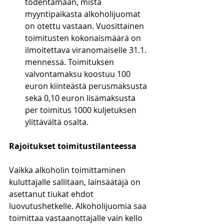
todentamaan, mistä 
myyntipaikasta alkoholijuomat 
on otettu vastaan. Vuosittainen 
toimitusten kokonaismäärä on 
ilmoitettava viranomaiselle 31.1. 
mennessä. Toimituksen 
valvontamaksu koostuu 100 
euron kiinteästä perusmaksusta 
sekä 0,10 euron lisämaksusta 
per toimitus 1000 kuljetuksen 
ylittävältä osalta.
Rajoitukset toimitustilanteessa
Vaikka alkoholin toimittaminen 
kuluttajalle sallitaan, lainsäätäjä on 
asettanut tiukat ehdot 
luovutushetkelle. Alkoholijuomia saa 
toimittaa vastaanottajalle vain kello 