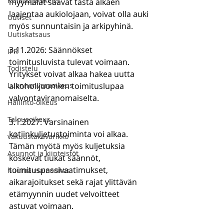
Kuluttajaoikeus
myymälät saavat tästä alkaen 
laajentaa aukiolojaan, voivat olla auki 
Uutiset
myös sunnuntaisin ja arkipyhinä.
Uutiskatsaus
3.11.2026: Säännökset 
IPR
toimitusluvista tulevat voimaan. 
Todistelu
Yritykset voivat alkaa hakea uutta 
Luonnonvaraoikeus
alkoholijuomien toimituslupaa 
valvontaviranomaiselta.
Hallinto-oikeus
Talousoikeus
3.1.2027: Varsinainen 
kotiinkuljetustoiminta voi alkaa. 
vakuustakavarikko
Tämän myötä myös kuljetuksia 
Asunnot ja kiinteistöt
koskevat tiukat säännöt, 
toimituspassivaatimukset, 
huumausainerikos
aikarajoitukset sekä rajat ylittävän 
etämyynnin uudet velvoitteet 
astuvat voimaan.