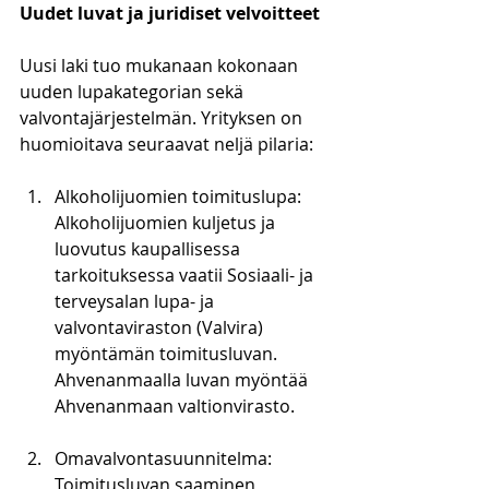
Uudet luvat ja juridiset velvoitteet
Uusi laki tuo mukanaan kokonaan 
uuden lupakategorian sekä 
valvontajärjestelmän. Yrityksen on 
huomioitava seuraavat neljä pilaria:
Alkoholijuomien toimituslupa: 
Alkoholijuomien kuljetus ja 
luovutus kaupallisessa 
tarkoituksessa vaatii Sosiaali- ja 
terveysalan lupa- ja 
valvontaviraston (Valvira) 
myöntämän toimitusluvan. 
Ahvenanmaalla luvan myöntää 
Ahvenanmaan valtionvirasto.
Omavalvontasuunnitelma: 
Toimitusluvan saaminen 