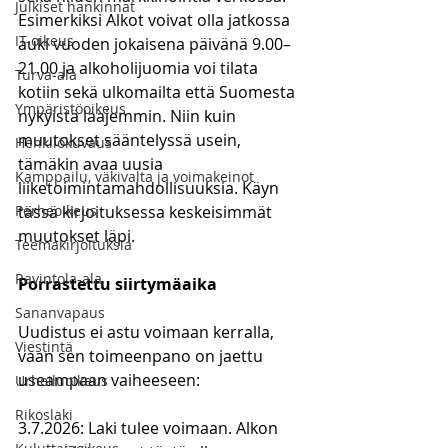
Julkiset hankinnat
Esimerkiksi Alkot voivat olla jatkossa 
IT-oikeus
auki vuoden jokaisena päivänä 9.00–
21.00 ja alkoholijuomia voi tilata 
Turva-ala
kotiin sekä ulkomailta että Suomesta 
Ympäristöoikeus
nykyistä laajemmin. Niin kuin 
muutokset sääntelyssä usein, 
Henkilökuvaus
tämäkin avaa uusia 
Kamppailu, väkivalta ja voimakeinot
liiketoimintamahdollisuuksia. Käyn 
Perheoikeus
tässä kirjoituksessa keskeisimmät 
muutokset läpi. 
Teemakirjoituksia
Ravintola-ala
Porrastettu siirtymäaika
Sananvapaus
Uudistus ei astu voimaan kerralla, 
Viestintä
vaan sen toimeenpano on jaettu 
useampaan vaiheeseen:
Urheiluoikeus
Rikoslaki
3.7.2026: Laki tulee voimaan. Alkon 