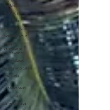
Julkiset
hankinnat
IT-oikeus
Turva-ala
Ympäristöoikeus
Henkilökuvaus
Kamppailu,
väkivalta ja
voimakeinot
Perheoikeus
Teemakirjoituksia
Ravintola-
ala
Sananvapaus
Viestintä
Urheiluoikeus