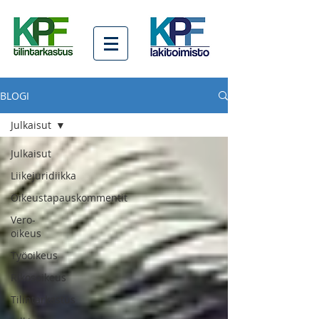
BLOGI
Julkaisut
Julkaisut
Liikejuridiikka
Oikeustapauskommentit
Vero-
oikeus
Työoikeus
Rikosoikeus
Tilintarkastus