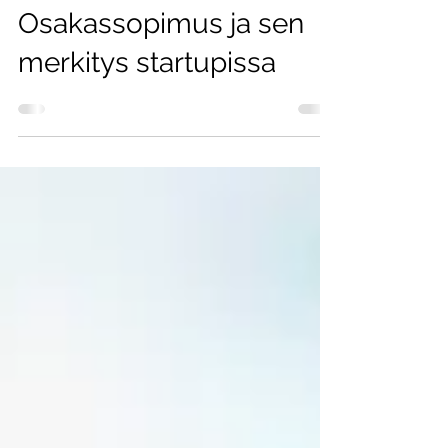
Startup-juridiikka osa 2:
Osakassopimus ja sen
merkitys startupissa