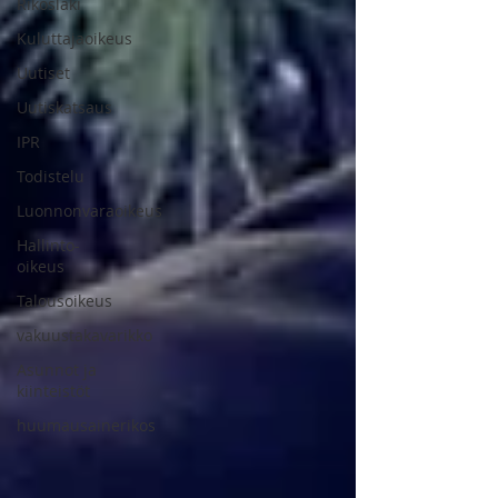
Rikoslaki
Kuluttajaoikeus
Uutiset
Uutiskatsaus
IPR
Todistelu
Luonnonvaraoikeus
Hallinto-
oikeus
Talousoikeus
vakuustakavarikko
Asunnot ja
kiinteistöt
huumausainerikos