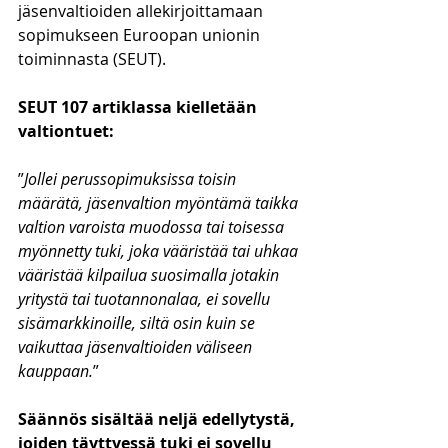
jäsenvaltioiden allekirjoittamaan 
sopimukseen Euroopan unionin 
toiminnasta (SEUT).
SEUT 107 artiklassa kielletään 
valtiontuet:
”
Jollei perussopimuksissa toisin 
määrätä, jäsenvaltion myöntämä taikka 
valtion varoista muodossa tai toisessa 
myönnetty tuki, joka vääristää tai uhkaa 
vääristää kilpailua suosimalla jotakin 
yritystä tai tuotannonalaa, ei sovellu 
sisämarkkinoille, siltä osin kuin se 
vaikuttaa jäsenvaltioiden väliseen 
kauppaan.
”
Säännös sisältää neljä edellytystä, 
joiden täyttyessä tuki ei sovellu 