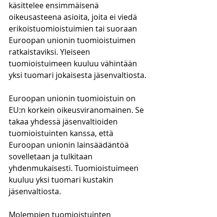
käsittelee ensimmäisenä 
oikeusasteena asioita, joita ei viedä 
erikoistuomioistuimien tai suoraan 
Euroopan unionin tuomioistuimen 
ratkaistaviksi. Yleiseen 
tuomioistuimeen kuuluu vähintään 
yksi tuomari jokaisesta jäsenvaltiosta.
Euroopan unionin tuomioistuin on 
EU:n korkein oikeusviranomainen. Se 
takaa yhdessä jäsenvaltioiden 
tuomioistuinten kanssa, että 
Euroopan unionin lainsäädäntöä 
sovelletaan ja tulkitaan 
yhdenmukaisesti. Tuomioistuimeen 
kuuluu yksi tuomari kustakin 
jäsenvaltiosta. 
Molempien tuomioistuinten 