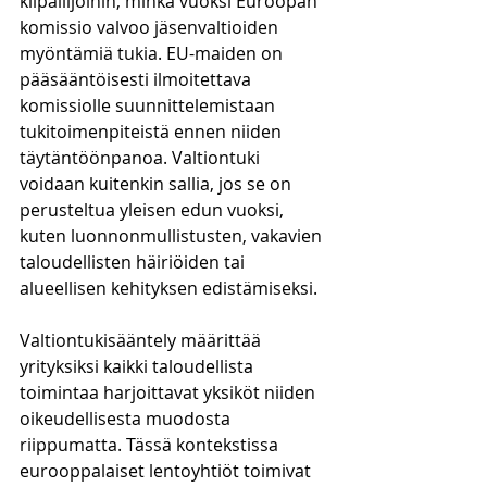
kilpailijoihin, minkä vuoksi Euroopan 
komissio valvoo jäsenvaltioiden 
myöntämiä tukia. EU-maiden on 
pääsääntöisesti ilmoitettava 
komissiolle suunnittelemistaan 
tukitoimenpiteistä ennen niiden 
täytäntöönpanoa. Valtiontuki 
voidaan kuitenkin sallia, jos se on 
perusteltua yleisen edun vuoksi, 
kuten luonnonmullistusten, vakavien 
taloudellisten häiriöiden tai 
alueellisen kehityksen edistämiseksi.
Valtiontukisääntely määrittää 
yrityksiksi kaikki taloudellista 
toimintaa harjoittavat yksiköt niiden 
oikeudellisesta muodosta 
riippumatta. Tässä kontekstissa 
eurooppalaiset lentoyhtiöt toimivat 