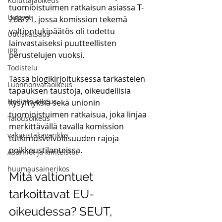
Kuluttajaoikeus
tuomioistuimen ratkaisun asiassa T-
Uutiset
268/21, jossa komission tekemä 
valtiontukipäätös oli todettu 
Uutiskatsaus
lainvastaiseksi puutteellisten 
IPR
perustelujen vuoksi.
Todistelu
Tässä blogikirjoituksessa tarkastelen 
Luonnonvaraoikeus
tapauksen taustoja, oikeudellisia 
Hallinto-oikeus
kysymyksiä sekä unionin 
tuomioistuimen ratkaisua, joka linjaa 
Talousoikeus
merkittävällä tavalla komission 
vakuustakavarikko
tutkimusvelvollisuuden rajoja 
poikkeustilanteissa.
Asunnot ja kiinteistöt
huumausainerikos
Mitä valtiontuet 
tarkoittavat EU-
oikeudessa? SEUT, 