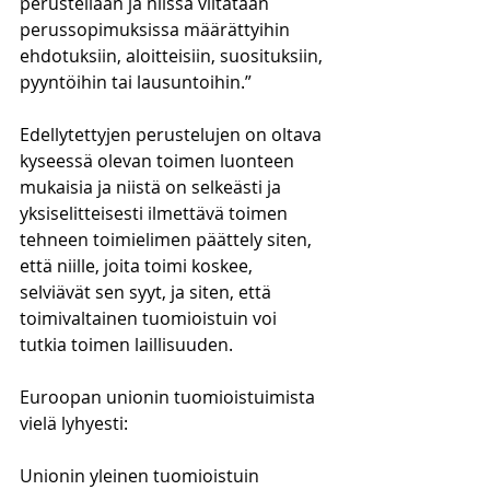
perustellaan ja niissä viitataan 
perussopimuksissa määrättyihin 
ehdotuksiin, aloitteisiin, suosituksiin, 
pyyntöihin tai lausuntoihin.”
Edellytettyjen perustelujen on oltava 
kyseessä olevan toimen luonteen 
mukaisia ja niistä on selkeästi ja 
yksiselitteisesti ilmettävä toimen 
tehneen toimielimen päättely siten, 
että niille, joita toimi koskee, 
selviävät sen syyt, ja siten, että 
toimivaltainen tuomioistuin voi 
tutkia toimen laillisuuden.
Euroopan unionin tuomioistuimista 
vielä lyhyesti:
Unionin yleinen tuomioistuin 