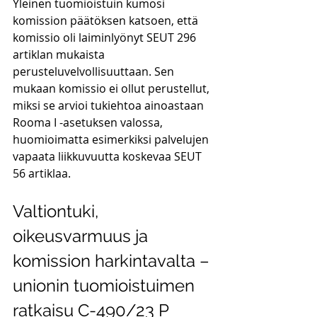
Yleinen tuomioistuin kumosi 
komission päätöksen katsoen, että 
komissio oli laiminlyönyt SEUT 296 
artiklan mukaista 
perusteluvelvollisuuttaan. Sen 
mukaan komissio ei ollut perustellut, 
miksi se arvioi tukiehtoa ainoastaan 
Rooma I -asetuksen valossa, 
huomioimatta esimerkiksi palvelujen 
vapaata liikkuvuutta koskevaa SEUT 
56 artiklaa.
Valtiontuki, 
oikeusvarmuus ja 
komission harkintavalta – 
unionin tuomioistuimen 
ratkaisu C-490/23 P