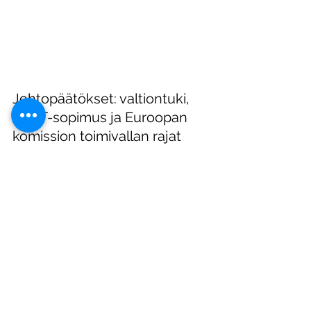
Johtopäätökset: valtiontuki, 
SEUT-sopimus ja Euroopan 
komission toimivallan rajat 
poikkeustilanteissa
Tapaus C-490/23 P on erinomainen 
esimerkki jännitteestä taloudellisen 
tehokkuuden ja oikeusvarmuuden 
välillä. Ratkaisu vahvistaa komission 
mahdollisuuden reagoida nopeasti 
poikkeuksellisiin tilanteisiin ilman 
pelkoa siitä, että päätös kumotaan 