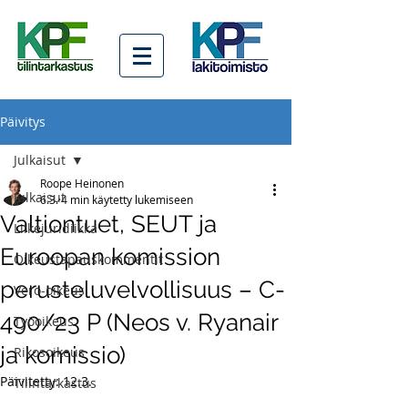
Päivitys
Julkaisut
Roope Heinonen
Julkaisut
6.3.
4 min käytetty lukemiseen
Valtiontuet, SEUT ja
Liikejuridiikka
Euroopan komission
Oikeustapauskommentit
perusteluvelvollisuus – C-
Vero-oikeus
490/23 P (Neos v. Ryanair
Työoikeus
ja komissio)
Rikosoikeus
Päivitetty:
12.3.
Tilintarkastus