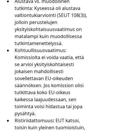
Alustava vs. muodollinen 
tutkinta: Kyseessä oli alustava 
valtiontukiarviointi (SEUT 108(3)), 
jolloin perustelujen 
yksityiskohtaisuusvaatimus on 
matalampi kuin muodollisessa 
tutkintamenettelyssä.
Kohtuullisuusvaatimus: 
Komissiolta ei voida vaatia, että 
se arvioi yksityiskohtaisesti 
jokaisen mahdollisesti 
sovellettavan EU-oikeuden 
säännöksen. Jos komission olisi 
tutkittava koko EU-oikeus 
kaikessa laajuudessaan, sen 
toiminta voisi hidastua tai jopa 
pysähtyä.
Ristiriidattomuus
:
 EUT katsoi, 
toisin kuin yleinen tuomioistuin, 