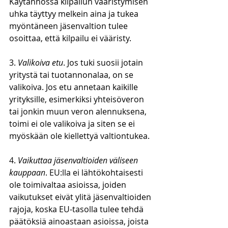
Käytännössä kilpailun vääristymisen 
uhka täyttyy melkein aina ja tukea 
myöntäneen jäsenvaltion tulee 
osoittaa, että kilpailu ei vääristy.
3. 
Valikoiva etu
. Jos tuki suosii jotain 
yritystä tai tuotannonalaa, on se 
valikoiva. Jos etu annetaan kaikille 
yrityksille, esimerkiksi yhteisöveron 
tai jonkin muun veron alennuksena, 
toimi ei ole valikoiva ja siten se ei 
myöskään ole kiellettyä valtiontukea.
4. 
Vaikuttaa jäsenvaltioiden väliseen 
kauppaan
. EU:lla ei lähtökohtaisesti 
ole toimivaltaa asioissa, joiden 
vaikutukset eivät ylitä jäsenvaltioiden 
rajoja, koska EU-tasolla tulee tehdä 
päätöksiä ainoastaan asioissa, joista 