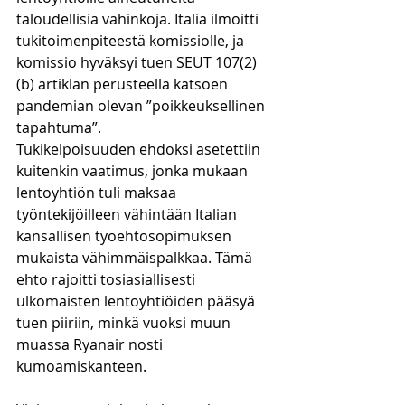
taloudellisia vahinkoja. Italia ilmoitti 
tukitoimenpiteestä komissiolle, ja 
komissio hyväksyi tuen SEUT 107(2)
(b) artiklan perusteella katsoen 
pandemian olevan ”poikkeuksellinen 
tapahtuma”.
Tukikelpoisuuden ehdoksi asetettiin 
kuitenkin vaatimus, jonka mukaan 
lentoyhtiön tuli maksaa 
työntekijöilleen vähintään Italian 
kansallisen työehtosopimuksen 
mukaista vähimmäispalkkaa. Tämä 
ehto rajoitti tosiasiallisesti 
ulkomaisten lentoyhtiöiden pääsyä 
tuen piiriin, minkä vuoksi muun 
muassa Ryanair nosti 
kumoamiskanteen.