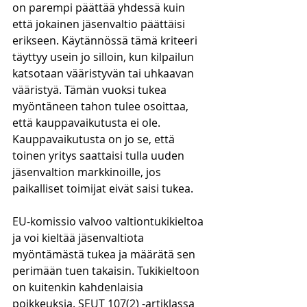
on parempi päättää yhdessä kuin 
että jokainen jäsenvaltio päättäisi 
erikseen. Käytännössä tämä kriteeri 
täyttyy usein jo silloin, kun kilpailun 
katsotaan vääristyvän tai uhkaavan 
vääristyä. Tämän vuoksi tukea 
myöntäneen tahon tulee osoittaa, 
että kauppavaikutusta ei ole. 
Kauppavaikutusta on jo se, että 
toinen yritys saattaisi tulla uuden 
jäsenvaltion markkinoille, jos 
paikalliset toimijat eivät saisi tukea.
EU-komissio valvoo valtiontukikieltoa 
ja voi kieltää jäsenvaltiota 
myöntämästä tukea ja määrätä sen 
perimään tuen takaisin. Tukikieltoon 
on kuitenkin kahdenlaisia 
poikkeuksia. SEUT 107(2) -artiklassa 