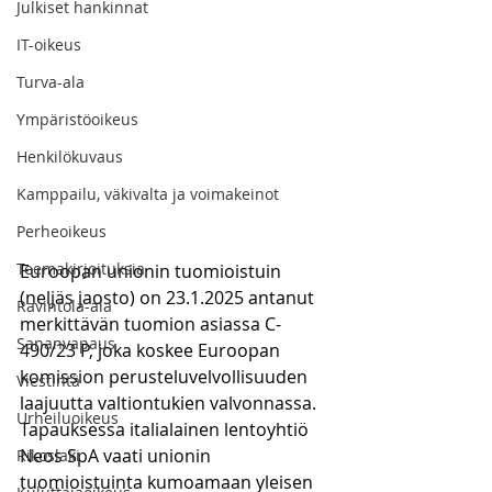
Julkiset hankinnat
IT-oikeus
Turva-ala
Ympäristöoikeus
Henkilökuvaus
Kamppailu, väkivalta ja voimakeinot
Perheoikeus
Teemakirjoituksia
Euroopan unionin tuomioistuin 
(neljäs jaosto) on 23.1.2025 antanut 
Ravintola-ala
merkittävän tuomion asiassa C-
Sananvapaus
490/23 P, joka koskee Euroopan 
komission perusteluvelvollisuuden 
Viestintä
laajuutta valtiontukien valvonnassa. 
Urheiluoikeus
Tapauksessa italialainen lentoyhtiö 
Neos SpA vaati unionin 
Rikoslaki
tuomioistuinta kumoamaan yleisen 