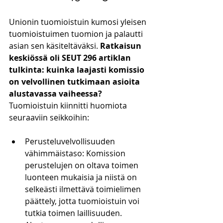
Unionin tuomioistuin kumosi yleisen 
tuomioistuimen tuomion ja palautti 
asian sen käsiteltäväksi. 
Ratkaisun 
keskiössä oli SEUT 296 artiklan 
tulkinta: kuinka laajasti komissio 
on velvollinen tutkimaan asioita 
alustavassa vaiheessa?
Tuomioistuin kiinnitti huomiota 
seuraaviin seikkoihin:
Perusteluvelvollisuuden 
vähimmäistaso: Komission 
perustelujen on oltava toimen 
luonteen mukaisia ja niistä on 
selkeästi ilmettävä toimielimen 
päättely, jotta tuomioistuin voi 
tutkia toimen laillisuuden.