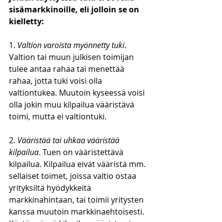
sisämarkkinoille, eli jolloin se on 
kielletty:
1. 
Valtion varoista myönnetty tuki
. 
Valtion tai muun julkisen toimijan 
tulee antaa rahaa tai menettää 
rahaa, jotta tuki voisi olla 
valtiontukea. Muutoin kyseessä voisi 
olla jokin muu kilpailua vääristävä 
toimi, mutta ei valtiontuki.
2. 
Vääristää tai uhkaa vääristää 
kilpailua
. Tuen on vääristettävä 
kilpailua. Kilpailua eivät vääristä mm. 
sellaiset toimet, joissa valtio ostaa 
yrityksiltä hyödykkeitä 
markkinahintaan, tai toimii yritysten 
kanssa muutoin markkinaehtoisesti. 