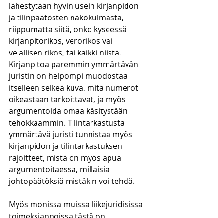
lähestytään hyvin usein kirjanpidon 
ja tilinpäätösten näkökulmasta, 
riippumatta siitä, onko kyseessä 
kirjanpitorikos, verorikos vai 
velallisen rikos, tai kaikki niistä. 
Kirjanpitoa paremmin ymmärtävän 
juristin on helpompi muodostaa 
itselleen selkeä kuva, mitä numerot 
oikeastaan tarkoittavat, ja myös 
argumentoida omaa käsitystään 
tehokkaammin. Tilintarkastusta 
ymmärtävä juristi tunnistaa myös 
kirjanpidon ja tilintarkastuksen 
rajoitteet, mistä on myös apua 
argumentoitaessa, millaisia 
johtopäätöksiä mistäkin voi tehdä.
Myös monissa muissa liikejuridisissa 
toimeksiannoissa tästä on 