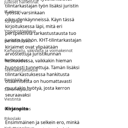
Julkiset hankinnat
tilintarkastajan työn lisäksi juristin 
IT-oikeus
työssä, varsinkaan 
oikeudenkäynneissä. Käyn tässä 
Turva-ala
kirjoituksessa läpi, mitä eri 
Ympäristöoikeus
perspektiiviä tarkastustausta tuo 
juristin työhön. KHT-tilintarkastajan 
Henkilökuvaus
kirjaimet ovat ylipäätään 
Kamppailu, väkivalta ja voimakeinot
arvostettuja juristikunnan 
Perheoikeus
keskuudessa, vaikkakin hieman 
huonosti tunnettuja. Tämän lisäksi 
Teemakirjoituksia
tilintarkastuksessa hankitusta 
Ravintola-ala
osaamisesta on huomattavasti 
muutakin hyötyä, josta kerron 
Sananvapaus
seuraavaksi
Viestintä
Kirjanpito
Urheiluoikeus
Rikoslaki
Ensimmäinen ja selkein ero, minkä 