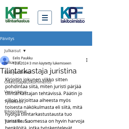
Päivitys
Julkaisut
Eelis Paukku
Julkaisut
12.3.2024
3 min käytetty lukemiseen
Tilintarkastaja juristina
Liikejuridiikka
Kirjoitin jokunen viikko sitten 
Oikeustapauskommentit
pohdintaa siitä, miten juristi pärjää 
Vero-oikeus
tilintarkastajan tehtävissä. Päätin jo 
silloin kirjoittaa aiheesta myös 
Työoikeus
toisesta näkökulmasta eli siitä, mitä 
Rikosoikeus
hyötyä tilintarkastustausta tuo 
juristille. Suomessa on hyvin harvoja 
Tilintarkastus
henkilöitä, jotka työskentelevät 