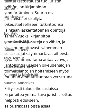
Kuluttajaoikeus
tilintarkastustausta tuo juristin 
työhön, on kirjanpidon 
Uutiset
ymmärtäminen. Suurin osa 
Uutiskatsaus
juristeista ei sisällytä 
oikeustieteelliseen tutkintoonsa 
IPR
lainkaan laskentatoimen opintoja. 
Todistelu
Tämän vuoksi kirjanpitoa 
Luonnonvaraoikeus
ymmärtäviä juristeja on vähän, ja 
vielä huomattavasti vähemmän 
Hallinto-oikeus
sellaisia, jotka ymmärtävät aiheesta 
Talousoikeus
syvällisemmin. Tämä antaa vahvoja 
lähtökohtia useiden oikeudenalojen 
vakuustakavarikko
toimeksiantojen hoitamiseen myös 
Asunnot ja kiinteistöt
muuhun ammattikuntaan verrattuna.
huumausainerikos
Erityisesti talousrikosasioissa 
kirjanpitoa ymmärtävä juristi erottuu 
helposti edukseen. 
Talousrikosasioissa asiaa 