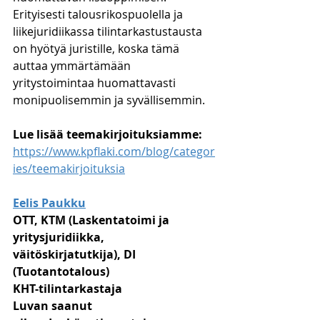
Erityisesti talousrikospuolella ja 
liikejuridiikassa tilintarkastustausta 
on hyötyä juristille, koska tämä 
auttaa ymmärtämään 
yritystoimintaa huomattavasti 
monipuolisemmin ja syvällisemmin.
Lue lisää teemakirjoituksiamme:
https://www.kpflaki.com/blog/categor
ies/teemakirjoituksia
Eelis Paukku
OTT, KTM (Laskentatoimi ja 
yritysjuridiikka, 
väitöskirjatutkija), DI 
(Tuotantotalous)
KHT-tilintarkastaja
Luvan saanut 