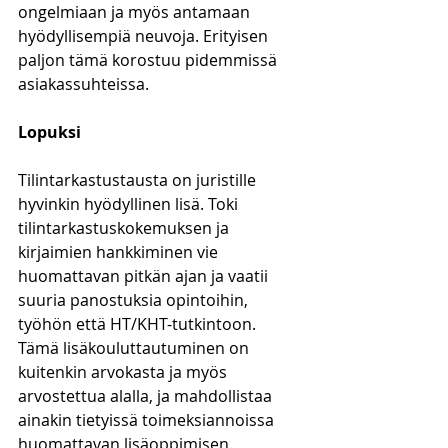
ongelmiaan ja myös antamaan 
hyödyllisempiä neuvoja. Erityisen 
paljon tämä korostuu pidemmissä 
asiakassuhteissa.
Lopuksi
Tilintarkastustausta on juristille 
hyvinkin hyödyllinen lisä. Toki 
tilintarkastuskokemuksen ja 
kirjaimien hankkiminen vie 
huomattavan pitkän ajan ja vaatii 
suuria panostuksia opintoihin, 
työhön että HT/KHT-tutkintoon. 
Tämä lisäkouluttautuminen on 
kuitenkin arvokasta ja myös 
arvostettua alalla, ja mahdollistaa 
ainakin tietyissä toimeksiannoissa 
huomattavan lisäoppimisen. 