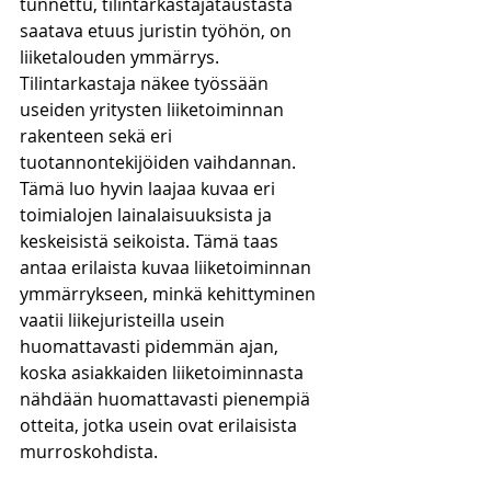
tunnettu, tilintarkastajataustasta 
saatava etuus juristin työhön, on 
liiketalouden ymmärrys. 
Tilintarkastaja näkee työssään 
useiden yritysten liiketoiminnan 
rakenteen sekä eri 
tuotannontekijöiden vaihdannan. 
Tämä luo hyvin laajaa kuvaa eri 
toimialojen lainalaisuuksista ja 
keskeisistä seikoista. Tämä taas 
antaa erilaista kuvaa liiketoiminnan 
ymmärrykseen, minkä kehittyminen 
vaatii liikejuristeilla usein 
huomattavasti pidemmän ajan, 
koska asiakkaiden liiketoiminnasta 
nähdään huomattavasti pienempiä 
otteita, jotka usein ovat erilaisista 
murroskohdista.