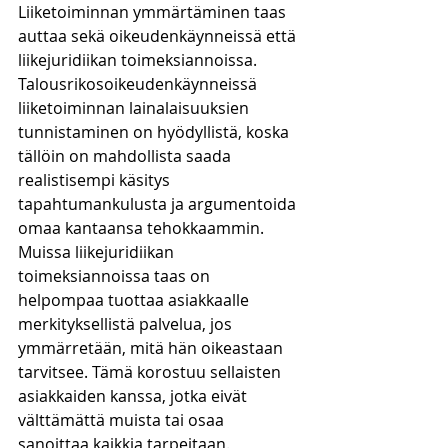
Liiketoiminnan ymmärtäminen taas 
auttaa sekä oikeudenkäynneissä että 
liikejuridiikan toimeksiannoissa. 
Talousrikosoikeudenkäynneissä 
liiketoiminnan lainalaisuuksien 
tunnistaminen on hyödyllistä, koska 
tällöin on mahdollista saada 
realistisempi käsitys 
tapahtumankulusta ja argumentoida 
omaa kantaansa tehokkaammin. 
Muissa liikejuridiikan 
toimeksiannoissa taas on 
helpompaa tuottaa asiakkaalle 
merkityksellistä palvelua, jos 
ymmärretään, mitä hän oikeastaan 
tarvitsee. Tämä korostuu sellaisten 
asiakkaiden kanssa, jotka eivät 
välttämättä muista tai osaa 
sanoittaa kaikkia tarpeitaan. 