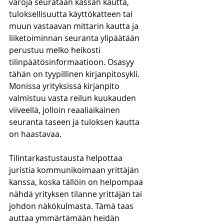
varoja seurataan kassan kautta, 
tuloksellisuutta käyttökatteen tai 
muun vastaavan mittarin kautta ja 
liiketoiminnan seuranta ylipäätään 
perustuu melko heikosti 
tilinpäätösinformaatioon. Osasyy 
tähän on tyypillinen kirjanpitosykli. 
Monissa yrityksissä kirjanpito 
valmistuu vasta reilun kuukauden 
viiveellä, jolloin reaaliaikainen 
seuranta taseen ja tuloksen kautta 
on haastavaa.
Tilintarkastustausta helpottaa 
juristia kommunikoimaan yrittäjän 
kanssa, koska tällöin on helpompaa 
nähdä yrityksen tilanne yrittäjän tai 
johdon näkökulmasta. Tämä taas 
auttaa ymmärtämään heidän 