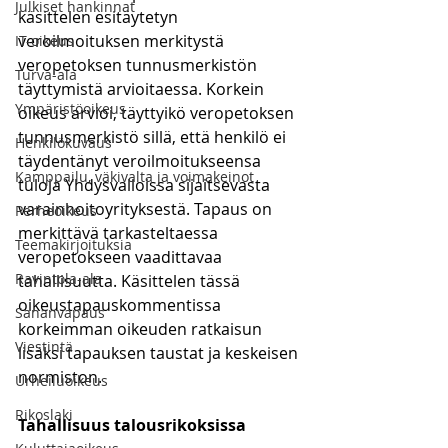
Julkiset hankinnat
käsittelen esitäytetyn 
veroilmoituksen merkitystä 
IT-oikeus
veropetoksen tunnusmerkistön 
Turva-ala
täyttymistä arvioitaessa. Korkein 
Ympäristöoikeus
oikeus arvioi, täyttyikö veropetoksen 
tunnusmerkistö sillä, että henkilö ei 
Henkilökuvaus
täydentänyt veroilmoitukseensa 
Kamppailu, väkivalta ja voimakeinot
tuloja Yhdysvalloissa sijaitsevasta 
varainhoitoyrityksestä. Tapaus on 
Perheoikeus
merkittävä tarkasteltaessa 
Teemakirjoituksia
veropetokseen vaadittavaa 
Ravintola-ala
tahallisuutta. Käsittelen tässä 
oikeustapauskommentissa 
Sananvapaus
korkeimman oikeuden ratkaisun 
Viestintä
lisäksi tapauksen taustat ja keskeisen 
normiston. 
Urheiluoikeus
Rikoslaki
Tahallisuus talousrikoksissa