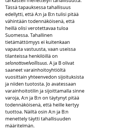
tarkasteli menettelyn tahallisuutta. 
Tässä tapauksessa tahallisuus 
edellytti, että A:n ja B:n tulisi pitää 
vähintään todennäköisenä, että 
heillä olisi verotettavaa tuloa 
Suomessa. Tahallinen 
tietämättömyys ei kuitenkaan 
vapauta vastuusta, vaan useissa 
tilanteissa henkilöillä on 
selonottovelvollisuus
. A ja B olivat 
saaneet varainhoitoyhtiöltä 
vuosittain yhteenvedon sijoituksista 
ja niiden tuotosta. Jo avatessaan 
varainhoitotilin ja sijoittamalla sinne 
varoja, A:n ja B:n on täytynyt pitää 
todennäköisenä, että heille kertyy 
tuottoa. Näiltä osin A:n ja B:n 
menettely täytti tahallisuuden 
määritelmän. 