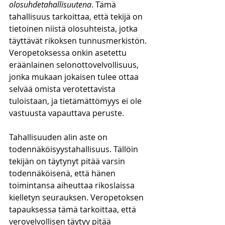
olosuhdetahallisuutena
. Tämä 
tahallisuus tarkoittaa, että tekijä on 
tietoinen niistä olosuhteista, jotka 
täyttävät rikoksen tunnusmerkistön. 
Veropetoksessa onkin asetettu 
eräänlainen selonottovelvollisuus, 
jonka mukaan jokaisen tulee ottaa 
selvää omista verotettavista 
tuloistaan, ja tietämättömyys ei ole 
vastuusta vapauttava peruste. 
Tahallisuuden alin aste on 
todennäköisyystahallisuus. Tällöin 
tekijän on täytynyt pitää varsin 
todennäköisenä, että hänen 
toimintansa aiheuttaa rikoslaissa 
kielletyn seurauksen. Veropetoksen 
tapauksessa tämä tarkoittaa, että 
verovelvollisen täytyy pitää 