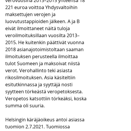
verovuosina 2013–2015 yhteensä 18 
221 euroa voittoa Yhdysvaltoihin 
maksettujen verojen ja 
luovutustappioiden jälkeen. A ja B 
eivät ilmoittaneet näitä tuloja 
veroilmoituksillaan vuosilta 2013–
2015. He kuitenkin päättivät vuonna 
2018 asianajotoimistoltaan saaman 
ilmoituksen perusteella ilmoittaa 
tulot Suomeen ja maksoivat niistä 
verot. Verohallinto teki asiasta 
rikosilmoituksen. Asia käsiteltiin 
esitutkinnassa ja syyttäjä nosti 
syytteen törkeästä veropetoksesta. 
Veropetos katsottiin törkeäksi, koska 
summa oli suuria. 
Helsingin käräjäoikeus antoi asiassa 
tuomion 2.7.2021. Tuomiossa 