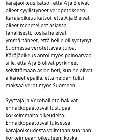
käräjäoikeus katsoi, että A ja B eivät 
olleet syyllistyneet veropetokseen. 
Käräjäoikeus katsoi, että A ja B eivät 
olleet menetelleet asiassa 
tahallisesti, koska he eivät 
ymmärtäneet, että heille oli syntynyt 
Suomessa verotettavaa tuloa. 
Käräjäoikeus antoi myös painoarvoa 
sille, että A ja B olivat pyrkineet 
selvittämään asian heti, kun he olivat 
alkaneet epäillä, että heidän tulisi 
maksaa verot myös Suomeen. 
Syyttäjä ja Verohallinto hakivat 
ennakkopäätösvalituslupaa 
korkeimmalta oikeudelta. 
Ennakkopäätösvalituksessa 
käräjäoikeudesta valitetaan suoraan 
korkeimpaan oikeuteen, koska 