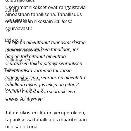
Kuluttajaoikeus
Useimmat rikokset ovat rangaistavia 
Uutiset
ainoastaan tahallisena. Tahallisuus 
Uutiskatsaus
määritellään rikoslain 3:6 §:ssä 
seuraavasti:
IPR
Todistelu
”
Tekijä on aiheuttanut tunnusmerkistön 
mukaisen seurauksen tahallaan, jos 
Luonnonvaraoikeus
hän on tarkoittanut aiheuttaa 
Hallinto-oikeus
seurauksen taikka pitänyt seurauksen 
Talousoikeus
aiheutumista varmana tai varsin 
todennäköisenä. Seuraus on aiheutettu 
vakuustakavarikko
tahallaan myös, jos tekijä on pitänyt 
Asunnot ja kiinteistöt
sitä tarkoittamaansa seuraukseen 
varmasti liittyvänä
.”
huumausainerikos
Talousrikosten, kuten veropetoksen, 
tapauksessa tahallisuus määritellään 
niin sanottuna 