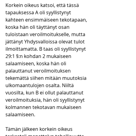
Korkein oikeus katsoi, että tässä 
tapauksessa A oli syyllistynyt 
kahteen ensimmäiseen tekotapaan, 
koska hän oli täyttänyt osan 
tuloistaan veroilmoitukselle, mutta 
jättänyt Yhdysvalloissa olevat tulot 
ilmoittamatta. B taas oli syyllistynyt 
29:1 §:n kohdan 2 mukaiseen 
salaamiseen, koska hän oli 
palauttanut veroilmoituksen 
tekemättä siihen mitään muutoksia 
ulkomaantulojen osalta. Niiltä 
vuosilta, kun B ei ollut palauttanut 
veroilmoituksia, hän oli syyllistynyt 
kolmannen tekotavan mukaiseen 
salaamiseen. 
Tämän jälkeen korkein oikeus 