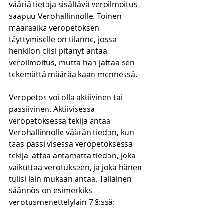
vääriä tietoja sisältävä veroilmoitus 
saapuu Verohallinnolle. Toinen 
määräaika veropetoksen 
täyttymiselle on tilanne, jossa 
henkilön olisi pitänyt antaa 
veroilmoitus, mutta hän jättää sen 
tekemättä määräaikaan mennessä. 
Veropetos voi olla aktiivinen tai 
passiivinen. Aktiivisessa 
veropetoksessa tekijä antaa 
Verohallinnolle väärän tiedon, kun 
taas passiivisessa veropetoksessa 
tekijä jättää antamatta tiedon, joka 
vaikuttaa verotukseen, ja joka hänen 
tulisi lain mukaan antaa. Tällainen 
säännös on esimerkiksi 
verotusmenettelylain 7 §:ssä: