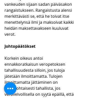
vankeuden sijaan sadan päiväsakon 
rangaistukseen. Rangaistusta alensi 
merkittävästi se, että he toivat itse 
menettelynsä ilmi ja maksoivat kaikki 
heidän maksettavakseen kuuluvat 
verot. 
Johtopäätökset
Korkein oikeus antoi 
ennakkoratkaisun veropetoksen 
tahallisuudesta silloin, jos tuloja 
jätetään ilmoittamatta. Tulojen 
ilmoittamatta jättäminen on 
lähtökohtaisesti tahallista, jos 
verovelvollisella on syytä epäillä, että 
hänellä on tuloja, mutta hän ei ole 
ottanut selvää niiden 