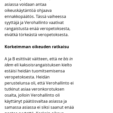
asiassa voidaan antaa 
oikeuskäytäntöä ohjaava 
ennakkopäätös. Tässä vaiheessa 
syyttäjä ja Verohallinto vaativat 
rangaistusta enää veropetoksesta, 
eivätkä törkeästä veropetoksesta. 
Korkeimman oikeuden ratkaisu
A ja B esittivät väitteen, että 
ne bis in 
idem
 eli kaksoisrangaistuksen kielto 
estäisi heidän tuomitsemisensa 
veropetoksesta. Heidän 
perustelunsa oli, että Verohallinto ei 
tutkinut asiaa veronkorotuksen 
osalta, jolloin Verohallinto oli 
käyttänyt päätösvaltaa asiassa ja 
samassa asiassa ei siksi saanut enää 