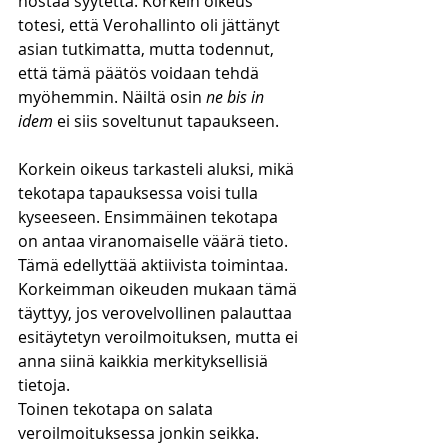
nostaa syytettä. Korkein oikeus 
totesi, että Verohallinto oli jättänyt 
asian tutkimatta, mutta todennut, 
että tämä päätös voidaan tehdä 
myöhemmin. Näiltä osin 
ne bis in 
idem 
ei siis soveltunut tapaukseen. 
Korkein oikeus tarkasteli aluksi, mikä 
tekotapa tapauksessa voisi tulla 
kyseeseen. Ensimmäinen tekotapa 
on antaa viranomaiselle väärä tieto. 
Tämä edellyttää aktiivista toimintaa. 
Korkeimman oikeuden mukaan tämä 
täyttyy, jos verovelvollinen palauttaa 
esitäytetyn veroilmoituksen, mutta ei 
anna siinä kaikkia merkityksellisiä 
tietoja. 
Toinen tekotapa on salata 
veroilmoituksessa jonkin seikka. 