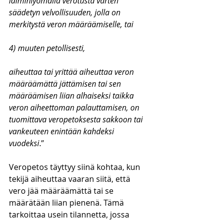
laiminlyömällä verotusta varten 
säädetyn velvollisuuden, jolla on 
merkitystä veron määräämiselle, tai
4) muuten petollisesti,
aiheuttaa tai yrittää aiheuttaa veron 
määräämättä jättämisen tai sen 
määräämisen liian alhaiseksi taikka 
veron aiheettoman palauttamisen, on 
tuomittava veropetoksesta sakkoon tai 
vankeuteen enintään kahdeksi 
vuodeksi
.”
Veropetos täyttyy siinä kohtaa, kun 
tekijä aiheuttaa vaaran siitä, että 
vero jää määräämättä tai se 
määrätään liian pienenä. Tämä 
tarkoittaa usein tilannetta, jossa 