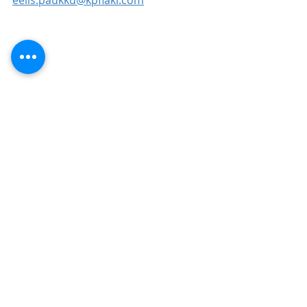
eelis.paukku@kpflaki.com