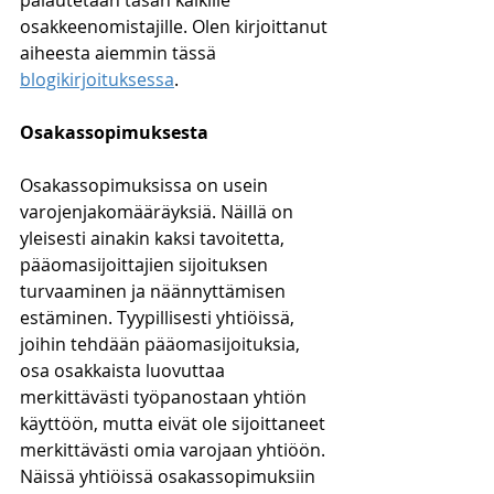
palautetaan tasan kaikille 
osakkeenomistajille. Olen kirjoittanut 
aiheesta aiemmin tässä 
blogikirjoituksessa
.
Osakassopimuksesta
Osakassopimuksissa on usein 
varojenjakomääräyksiä. Näillä on 
yleisesti ainakin kaksi tavoitetta, 
pääomasijoittajien sijoituksen 
turvaaminen ja näännyttämisen 
estäminen. Tyypillisesti yhtiöissä, 
joihin tehdään pääomasijoituksia, 
osa osakkaista luovuttaa 
merkittävästi työpanostaan yhtiön 
käyttöön, mutta eivät ole sijoittaneet 
merkittävästi omia varojaan yhtiöön. 
Näissä yhtiöissä osakassopimuksiin 