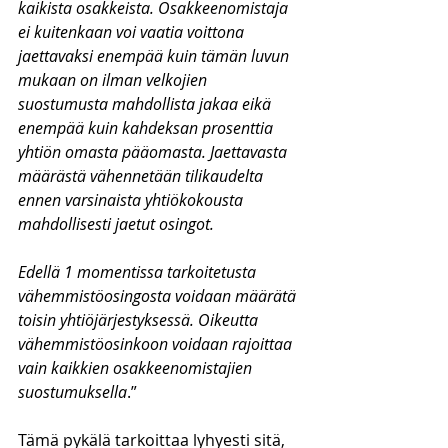
kaikista osakkeista. Osakkeenomistaja 
ei kuitenkaan voi vaatia voittona 
jaettavaksi enempää kuin tämän luvun 
mukaan on ilman velkojien 
suostumusta mahdollista jakaa eikä 
enempää kuin kahdeksan prosenttia 
yhtiön omasta pääomasta. Jaettavasta 
määrästä vähennetään tilikaudelta 
ennen varsinaista yhtiökokousta 
mahdollisesti jaetut osingot.
Edellä 1 momentissa tarkoitetusta 
vähemmistöosingosta voidaan määrätä 
toisin yhtiöjärjestyksessä. Oikeutta 
vähemmistöosinkoon voidaan rajoittaa 
vain kaikkien osakkeenomistajien 
suostumuksella
.”
Tämä pykälä tarkoittaa lyhyesti sitä, 