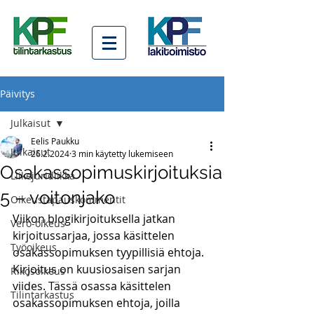
Päivitys
Julkaisut
Eelis Paukku
Julkaisut
26.2.2024
3 min käytetty lukemiseen
Osakassopimuskirjoituksia
Liikejuridiikka
5 – voitonjako
Oikeustapauskommentit
Viikon blogikirjoituksella jatkan 
Vero-oikeus
kirjoitussarjaa, jossa käsittelen 
Työoikeus
osakassopimuksen tyypillisiä ehtoja. 
Kirjoitus on kuusiosaisen sarjan 
Rikosoikeus
viides. Tässä osassa käsittelen 
Tilintarkastus
osakassopimuksen ehtoja, joilla 