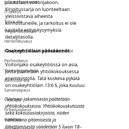
Julkiset hankinnat
puututaan voitonjakoon. 
Kirjoitussarja on luonteeltaan 
IT-oikeus
yleissivistävä aiheesta 
Turva-ala
kiinnostuneille, ja tarkoitus ei ole 
käsitellä erityiskysymyksiä 
Ympäristöoikeus
detaljitasolla.
Henkilökuvaus
Osakeyhtiölain pääsäännöt
Kamppailu, väkivalta ja voimakeinot
Perheoikeus
Voitonjako osakeyhtiössä on asia, 
Teemakirjoituksia
josta päätetään yhtiökokouksessa 
enemmistöllä. Tätä koskeva pykälä 
Ravintola-ala
on osakeyhtiölain 13:6 §, joka kuuluu:
Sananvapaus
”
Varojen jakamisesta päätetään 
Viestintä
yhtiökokouksessa. Yhtiökokouskutsusta 
Urheiluoikeus
sekä kokousasiakirjoista, niiden 
Rikoslaki
nähtävänä pitämisestä ja 
lähettämisestä säädetään 5 luvun 18–