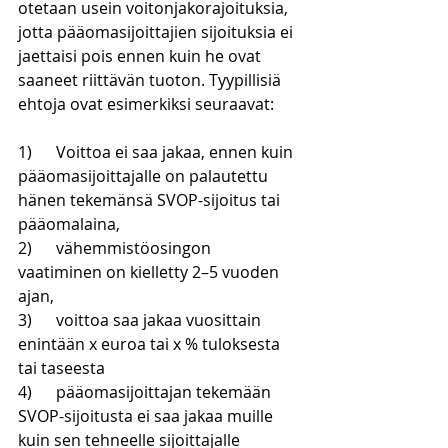
otetaan usein voitonjakorajoituksia, 
jotta pääomasijoittajien sijoituksia ei 
jaettaisi pois ennen kuin he ovat 
saaneet riittävän tuoton. Tyypillisiä 
ehtoja ovat esimerkiksi seuraavat:
1)      
Voittoa ei saa jakaa, ennen kuin 
pääomasijoittajalle on palautettu 
hänen tekemänsä SVOP-sijoitus tai 
pääomalaina,
2)      
vähemmistöosingon 
vaatiminen on kielletty 2–5 vuoden 
ajan,
3)      
voittoa saa jakaa vuosittain 
enintään x euroa tai x % tuloksesta 
tai taseesta
4)      
pääomasijoittajan tekemään 
SVOP-sijoitusta ei saa jakaa muille 
kuin sen tehneelle sijoittajalle