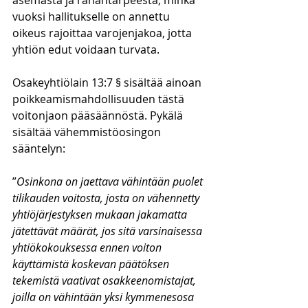
asemasta ja rahantarpeesta, minkä 
vuoksi hallitukselle on annettu 
oikeus rajoittaa varojenjakoa, jotta 
yhtiön edut voidaan turvata.
Osakeyhtiölain 13:7 § sisältää ainoan 
poikkeamismahdollisuuden tästä 
voitonjaon pääsäännöstä. Pykälä 
sisältää vähemmistöosingon 
sääntelyn:
”
Osinkona on jaettava vähintään puolet 
tilikauden voitosta, josta on vähennetty 
yhtiöjärjestyksen mukaan jakamatta 
jätettävät määrät, jos sitä varsinaisessa 
yhtiökokouksessa ennen voiton 
käyttämistä koskevan päätöksen 
tekemistä vaativat osakkeenomistajat, 
joilla on vähintään yksi kymmenesosa 