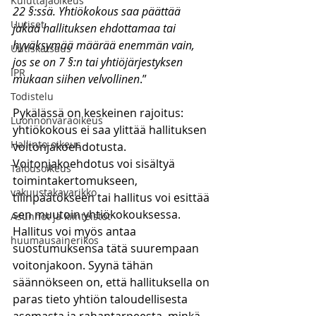
Kuluttajaoikeus
22 §:ssä. Yhtiökokous saa päättää 
Uutiset
jakaa hallituksen ehdottamaa tai 
hyväksymää määrää enemmän vain, 
Uutiskatsaus
jos se on 7 §:n tai yhtiöjärjestyksen 
IPR
mukaan siihen velvollinen
.”
Todistelu
Pykälässä on keskeinen rajoitus: 
Luonnonvaraoikeus
yhtiökokous ei saa ylittää hallituksen 
Hallinto-oikeus
voitonjakoehdotusta. 
Voitonjakoehdotus voi sisältyä 
Talousoikeus
toimintakertomukseen, 
vakuustakavarikko
tilinpäätökseen tai hallitus voi esittää 
sen muutoin yhtiökokouksessa. 
Asunnot ja kiinteistöt
Hallitus voi myös antaa 
huumausainerikos
suostumuksensa tätä suurempaan 
voitonjakoon. Syynä tähän 
säännökseen on, että hallituksella on 
paras tieto yhtiön taloudellisesta 