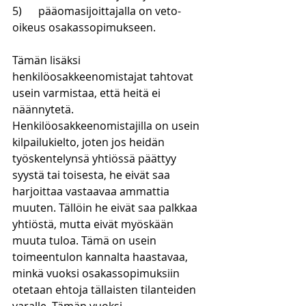
5)      
pääomasijoittajalla on veto-
oikeus osakassopimukseen.
Tämän lisäksi 
henkilöosakkeenomistajat tahtovat 
usein varmistaa, että heitä ei 
näännytetä. 
Henkilöosakkeenomistajilla on usein 
kilpailukielto, joten jos heidän 
työskentelynsä yhtiössä päättyy 
syystä tai toisesta, he eivät saa 
harjoittaa vastaavaa ammattia 
muuten. Tällöin he eivät saa palkkaa 
yhtiöstä, mutta eivät myöskään 
muuta tuloa. Tämä on usein 
toimeentulon kannalta haastavaa, 
minkä vuoksi osakassopimuksiin 
otetaan ehtoja tällaisten tilanteiden 