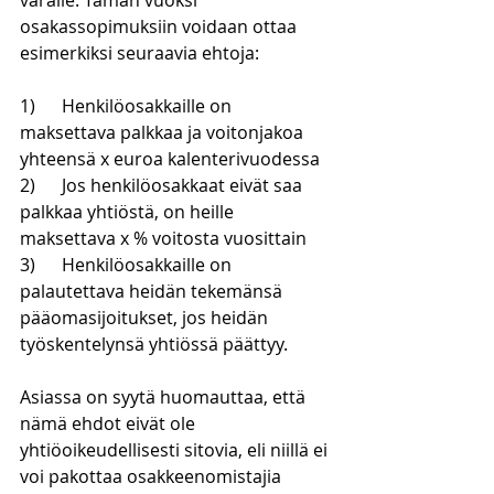
varalle. Tämän vuoksi 
osakassopimuksiin voidaan ottaa 
esimerkiksi seuraavia ehtoja:
1)      
Henkilöosakkaille on 
maksettava palkkaa ja voitonjakoa 
yhteensä x euroa kalenterivuodessa
2)      
Jos henkilöosakkaat eivät saa 
palkkaa yhtiöstä, on heille 
maksettava x % voitosta vuosittain
3)      
Henkilöosakkaille on 
palautettava heidän tekemänsä 
pääomasijoitukset, jos heidän 
työskentelynsä yhtiössä päättyy.
Asiassa on syytä huomauttaa, että 
nämä ehdot eivät ole 
yhtiöoikeudellisesti sitovia, eli niillä ei 
voi pakottaa osakkeenomistajia 