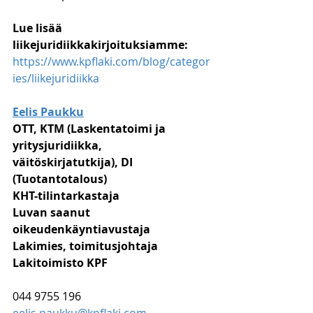
Lue lisää 
liikejuridiikkakirjoituksiamme:
https://www.kpflaki.com/blog/categor
ies/liikejuridiikka
Eelis Paukku
OTT, KTM (Laskentatoimi ja 
yritysjuridiikka, 
väitöskirjatutkija), DI 
(Tuotantotalous)
KHT-tilintarkastaja
Luvan saanut 
oikeudenkäyntiavustaja
Lakimies, toimitusjohtaja
Lakitoimisto KPF
044 9755 196