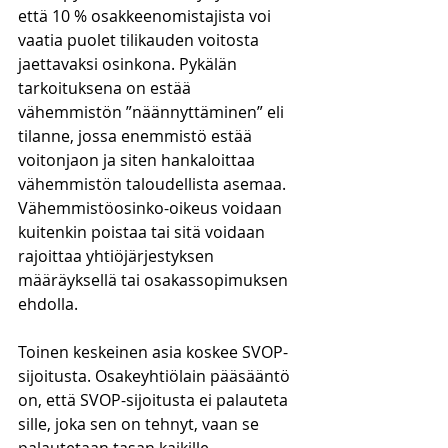
että 10 % osakkeenomistajista voi 
vaatia puolet tilikauden voitosta 
jaettavaksi osinkona. Pykälän 
tarkoituksena on estää 
vähemmistön ”näännyttäminen” eli 
tilanne, jossa enemmistö estää 
voitonjaon ja siten hankaloittaa 
vähemmistön taloudellista asemaa. 
Vähemmistöosinko-oikeus voidaan 
kuitenkin poistaa tai sitä voidaan 
rajoittaa yhtiöjärjestyksen 
määräyksellä tai osakassopimuksen 
ehdolla.
Toinen keskeinen asia koskee SVOP-
sijoitusta. Osakeyhtiölain pääsääntö 
on, että SVOP-sijoitusta ei palauteta 
sille, joka sen on tehnyt, vaan se 