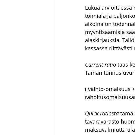
Lukua arvioitaessa 
toimiala ja paljonk
aikoina on todennäk
myyntisaamisia saa
alaskirjauksia. Täll
kassassa riittäväst
Current ratio
 taas k
Tämän tunnusluvun
( vaihto-omaisuus +
rahoitusomaisuusar
Quick ratiosta 
tämä 
tavaravarasto huo
maksuvalmiutta tila