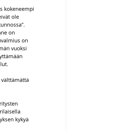
räs kokeneempi 
ivät ole 
kunnossa”. 
nne on 
uvalmius on 
Tämän vuoksi 
äyttämään 
lut.
välttämättä 
 
itysten 
ilaisella 
yksen kykyä 