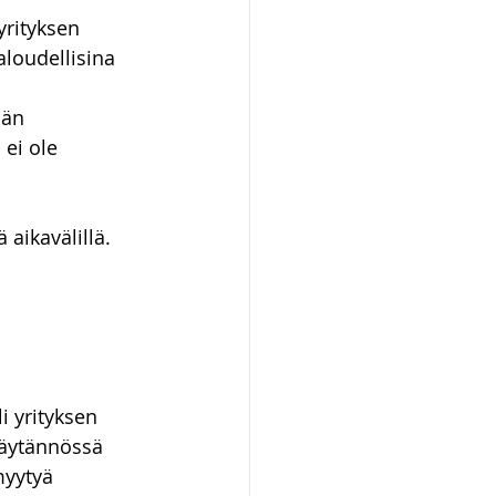
rityksen 
loudellisina 
ään 
 ei ole 
aikavälillä. 
 yrityksen 
käytännössä 
myytyä 