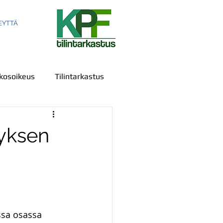
EYTTÄ
kosoikeus
Tilintarkastus
tyksen
ala
Sananvapaus
us
IPR
Todistelu
ssa osassa 