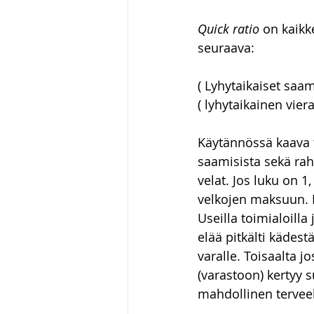
Quick ratio
 on kaik
seuraava:
( Lyhytaikaiset saam
( lyhytaikainen vie
Käytännössä kaava t
saamisista sekä rah
velat. Jos luku on 1,
velkojen maksuun. L
Useilla toimialoilla 
elää pitkälti kädest
varalle. Toisaalta j
(varastoon) kertyy s
mahdollinen terveell