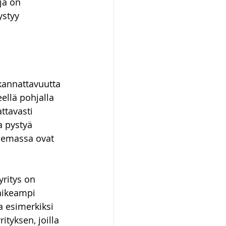
ja on 
ystyy 
kannattavuutta 
ellä pohjalla 
ttavasti 
a pystyä 
asemassa ovat 
ritys on 
aikeampi 
a esimerkiksi 
ityksen, joilla 