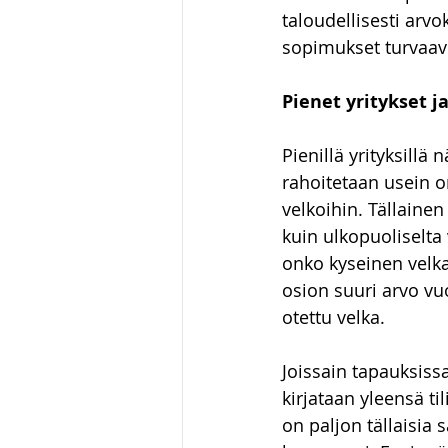
taloudellisesti arvok
sopimukset turvaav
Pienet yritykset 
Pienillä yrityksillä 
rahoitetaan usein omi
velkoihin. Tällainen
kuin ulkopuoliselta 
onko kyseinen velka 
osion suuri arvo vuo
otettu velka.
Joissain tapauksiss
kirjataan yleensä ti
on paljon tällaisia 