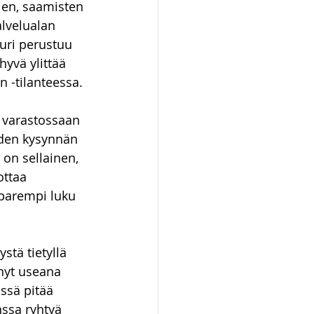
jen, saamisten 
alvelualan 
kuri perustuu 
yvä ylittää 
n -tilanteessa.
 varastossaan 
uiden kysynnän 
on sellainen, 
ottaa 
 parempi luku 
tä tietyllä 
nyt useana 
ssä pitää 
ssa ryhtyä 