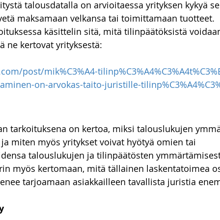
tystä talousdatalla on arvioitaessa yrityksen kykyä sel
to-oikeus
Talousoikeus
vakuustakavarikko
Asunn
 kyetä maksamaan velkansa tai toimittamaan tuotteet. 
tuksessa käsittelin sitä, mitä tilinpäätöksistä voidaa
tä ne kertovat yrityksestä:
ki.com/post/mik%C3%A4-tilinp%C3%A4%C3%A4t%C3%B
aaminen-on-arvokas-taito-juristille-tilinp%C3%A4%
jan tarkoituksena on kertoa, miksi talouslukujen ymm
tä ja miten myös yritykset voivat hyötyä omien tai 
nsa talouslukujen ja tilinpäätösten ymmärtämisest
yrin myös kertomaan, mitä tällainen laskentatoimea osa
kenee tarjoamaan asiakkailleen tavallista juristia en
y