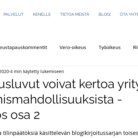
PALVELUT
KENELLE
TIETOA MEISTÄ
BLOGI
OTA YHT
keustapauskommentit
Vero-oikeus
Työoikeus
Ri
.2020
4 min käytetty lukemiseen
us
Turva-ala
Ympäristöoikeus
Henkilökuvaus
usluvut voivat kertoa yri
mismahdollisuuksista -
einot
Perheoikeus
Teemakirjoituksia
Ravintola-
ös osa 2
Rikoslaki
Kuluttajaoikeus
Uutiset
Uutiskatsa
 tilinpäätöksiä käsittelevän blogikirjoitussarjan toise