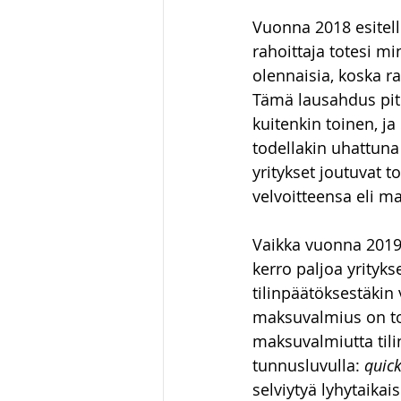
Vuonna 2018 esitell
rahoittaja totesi m
olennaisia, koska r
Tämä lausahdus piti
kuitenkin toinen, j
todellakin uhattuna 
yritykset joutuvat
velvoitteensa eli m
Vaikka vuonna 2019
kerro paljoa yrityk
tilinpäätöksestäkin v
maksuvalmius on tod
maksuvalmiutta tili
tunnusluvulla: 
quick
selviytyä lyhytaikais