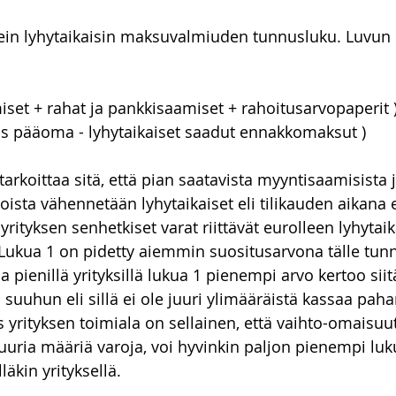
kein lyhytaikaisin maksuvalmiuden tunnusluku. Luvun
iset + rahat ja pankkisaamiset + rahoitusarvopaperit )
ras pääoma - lyhytaikaiset saadut ennakkomaksut )
arkoittaa sitä, että pian saatavista myyntisaamisista 
oista vähennetään lyhytaikaiset eli tilikauden aikana 
 yrityksen senhetkiset varat riittävät eurolleen lyhytaik
ukua 1 on pidetty aiemmin suositusarvona tälle tunn
ja pienillä yrityksillä lukua 1 pienempi arvo kertoo siitä
ä suuhun eli sillä ei ole juuri ylimääräistä kassaa pah
os yrityksen toimiala on sellainen, että vaihto-omaisuu
uuria määriä varoja, voi hyvinkin paljon pienempi luku
äkin yrityksellä.