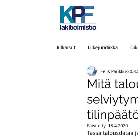
Julkaisut
Liikejuridiikka
Oi
Eelis Paukku
30.3
Julkiset hankinnat
IT-oike
Mitä talo
selviyty
Kamppailu, väkivalta ja voimak
tilinpäät
Viestintä
Urheiluoikeus
Päivitetty:
13.4.2020
Tässä talousdataa ja