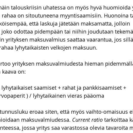
näin talouskriisin uhatessa on myös hyvä huomioida y
o rahaa on sitoutuneena myyntisaamisiin. Huonoina ta
öisempää, että laskuja jätetään maksamatta, jolloin 
 joko odottaa pidempään tai niihin joudutaan tekem
öin yrityksen maksuvalmius saattaa vaarantua, jos sillä
i rahaa lyhytaikaisten velkojen maksuun.
ertoo yrityksen maksuvalmiudesta hieman pidemmällä 
 kaava on:
 lyhytaikaiset saamiset + rahat ja pankkisaamiset + 
vopaperit ) / lyhytaikainen vieras pääoma
tunnusluku eroaa siten, että myös vaihto-omaisuus eli
mioidaan maksuvalmiudessa. 
Current ratio 
tarkoittaa 
nteessa, jossa yritys saa varastossa olevia tavaroita 