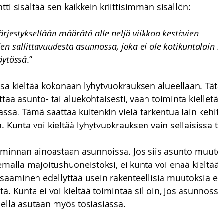
i sisältää sen kaikkein kriittisimmän sisällön:
rjestyksellään määrätä alle neljä viikkoa kestävien 
en sallittavuudesta asunnossa, joka ei ole kotikuntalain
äytössä
.”
ssa kieltää kokonaan lyhytvuokrauksen alueellaan. Tätä
ttaa asunto- tai aluekohtaisesti, vaan toiminta kielletä
ssa. Tämä saattaa kuitenkin vielä tarkentua lain kehit
unta voi kieltää lyhytvuokrauksen vain sellaisissa til
oiminnan ainoastaan asunnoissa. Jos siis asunto muut
alla majoitushuoneistoksi, ei kunta voi enää kieltää
n saaminen edellyttää usein rakenteellisia muutoksia e
tä. Kunta ei voi kieltää toimintaa silloin, jos asunnoss
 siellä asutaan myös tosiasiassa.