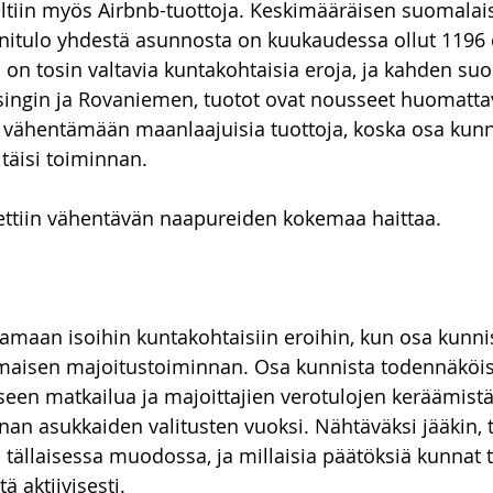
eltiin myös Airbnb-tuottoja. Keskimääräisen suomalai
nitulo yhdestä asunnosta on kuukaudessa ollut 1196 
on tosin valtavia kuntakohtaisia eroja, ja kahden su
singin ja Rovaniemen, tuotot ovat nousseet huomatta
isi vähentämään maanlaajuisia tuottoja, koska osa kunn
ltäisi toiminnan.
ttiin vähentävän naapureiden kokemaa haittaa.
htamaan isoihin kuntakohtaisiin eroihin, kun osa kunnist
maisen majoitustoiminnan. Osa kunnista todennäköises
een matkailua ja majoittajien verotulojen keräämistä
nnan asukkaiden valitusten vuoksi. Nähtäväksi jääkin, 
tällaisessa muodossa, ja millaisia päätöksiä kunnat t
 aktiivisesti.