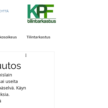
EYTTÄ
kosoikeus
Tilintarkastus
uutos
islain 
ala
Sananvapaus
ai useita 
epäselvä. Käyn 
ksia. 
us
IPR
Todistelu
ä 