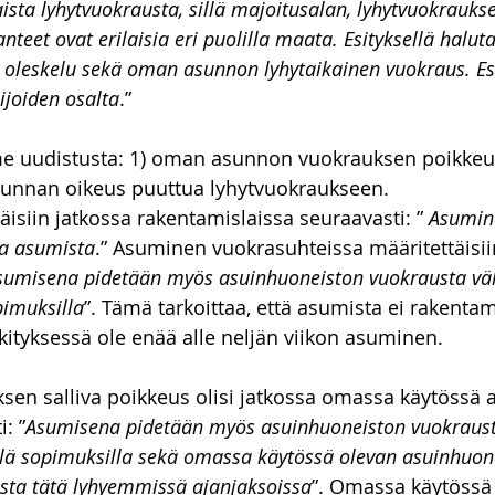
sta lyhytvuokrausta, sillä majoitusalan, lyhytvuokraukse
teet ovat erilaisia eri puolilla maata. Esityksellä halutaa
ä oleskelu sekä oman asunnon lyhytaikainen vuokraus. Esi
ijoiden osalta
.”
olme uudistusta: 1) oman asunnon vuokrauksen poikkeus
 kunnan oikeus puuttua lyhytvuokraukseen.
isiin jatkossa rakentamislaissa seuraavasti: ” 
Asumine
aa asumista
.” Asuminen vuokrasuhteissa määritettäisiin
sumisena pidetään myös asuinhuoneiston vuokrausta väh
pimuksilla
”. Tämä tarkoittaa, että asumista ei rakentam
ityksessä ole enää alle neljän viikon asuminen.
sen salliva poikkeus olisi jatkossa omassa käytössä
: ”
Asumisena pidetään myös asuinhuoneiston vuokraust
illä sopimuksilla sekä omassa käytössä olevan asuinhuon
ista tätä lyhyemmissä ajanjaksoissa
”. Omassa käytössä