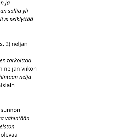
n ja 
n sallia yli 
tys selkiyttää 
, 2) neljän 
n tarkoittaa 
 neljän viikon 
intään neljä 
islain 
 asunnon 
a vähintään 
eiston 
 olevaa 