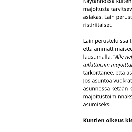
Käytännössä kuitenk
majoitusta tarvitsev
asiakas. Lain perust
ristiriitaiset.
Lain perusteluissa 
että ammattimaiseen
lausumalla: ”
Alle ne
tulkittaisiin majoitt
tarkoittanee, että 
Jos asuntoa vuokrata
asunnossa ketään kir
majoitustoiminnaksi
asumiseksi.
Kuntien oikeus ki