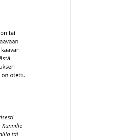
ot ja kiinteistöt
on tai 
taavaan 
 kaavan 
ästä 
tuksen 
 on otettu 
sesti 
 Kunnille 
llia tai 