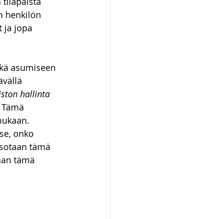
tilapäistä 
an henkilön 
 ja jopa 
ekä asumiseen 
vällä 
ston hallinta 
” Tämä 
 mukaan.
se, onko 
atsotaan tämä 
taan tämä 