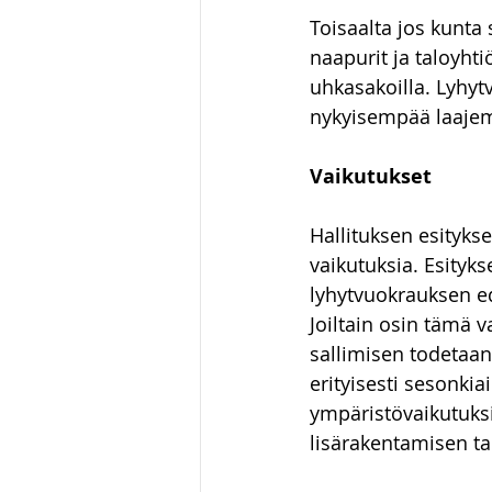
Toisaalta jos kunta 
naapurit ja taloyht
uhkasakoilla. Lyhyt
nykyisempää laaje
Vaikutukset
Hallituksen esitykse
vaikutuksia. Esityks
lyhytvuokrauksen ed
Joiltain osin tämä 
sallimisen todetaan
erityisesti sesonkia
ympäristövaikutuks
lisärakentamisen t