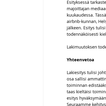
Esityksessä tarkast
majoittajan mediaa
kuukaudessa. Tässä 
airbnb-kunnan, Hel
jälkeen. Esitys tul
todennäköisesti kie
Lakimuutoksen tode
Yhteenvetoa
Lakiesitys tulisi jo
osa sallisi ammatti
toiminnan edistääks
taas kieltäisi toimi
esitys hyväksymään 
Seuraamme kehitystä