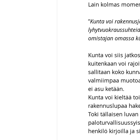
Lain kolmas momentt
”
Kunta voi rakennusjä
lyhytvuokraussuhteid
omistajan omassa k
Kunta voi siis jatko
kuitenkaan voi rajoi
sallitaan koko kunna
valmiimpaa muotoa. K
ei asu ketään.
Kunta voi kieltää t
rakennuslupaa hakem
Toki tällaisen luva
paloturvallisuussyis
henkilö kirjoilla ja