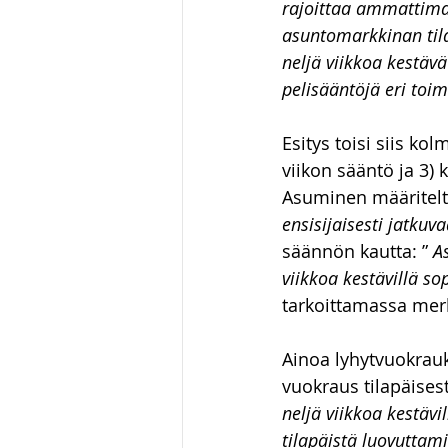
rajoittaa ammattimai
asuntomarkkinan tilan
neljä viikkoa kestäv
pelisääntöjä eri toim
Esitys toisi siis k
viikon sääntö ja 3)
Asuminen määriteltä
ensisijaisesti jatkuv
säännön kautta: ” 
A
viikkoa kestävillä so
tarkoittamassa merk
Ainoa lyhytvuokrauk
vuokraus tilapäisesti
neljä viikkoa kestäv
tilapäistä luovuttam