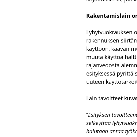
Luonnonvaraoikeus
Hallin
Rakentamislain o
Lyhytvuokrauksen os
huumausainerikos
rakennuksen siirtäm
käyttöön, kaavan mu
muuta käyttöä haitt
rajanvedosta aiemmi
esityksessä pyrittäi
uuteen käyttötarkoi
Lain tavoitteet kuva
”
Esityksen tavoittee
selkeyttää lyhytvuokr
halutaan antaa työkal