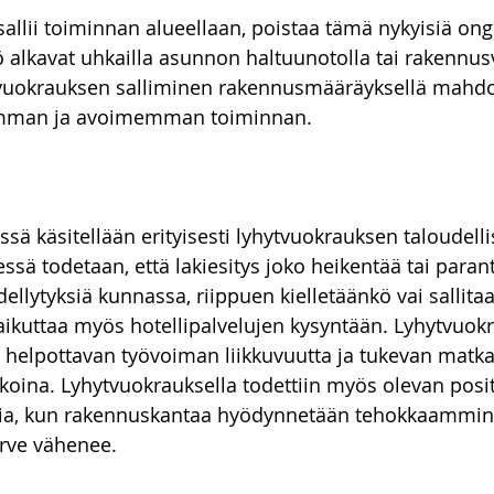
sallii toiminnan alueellaan, poistaa tämä nykyisiä ong
iö alkavat uhkailla asunnon haltuunotolla tai rakennus
vuokrauksen salliminen rakennusmääräyksellä mahdolli
mman ja avoimemman toiminnan.
ssä käsitellään erityisesti lyhytvuokrauksen taloudelli
essä todetaan, että lakiesitys joko heikentää tai paran
ellytyksiä kunnassa, riippuen kielletäänkö vai sallita
vaikuttaa myös hotellipalvelujen kysyntään. Lyhytvuok
 helpottavan työvoiman liikkuvuutta ja tukevan matkai
ikoina. Lyhytvuokrauksella todettiin myös olevan positi
ia, kun rakennuskantaa hyödynnetään tehokkaammin 
arve vähenee.