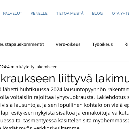
PALVELUT
KENELLE
TIETOA MEISTÄ
BLOGI
OTA YHT
keustapauskommentit
Vero-oikeus
Työoikeus
Ri
024
4 min käytetty lukemiseen
us
Turva-ala
Ympäristöoikeus
Henkilökuvaus
kraukseen liittyvä lakim
ö lähetti huhtikuussa 2024 lausuntopyynnön rakentam
einot
Perheoikeus
Teemakirjoituksia
Ravintola-
jolla voitaisiin rajoittaa lyhytvuokrausta. Lakiehdotus s
tiivisia lausuntoja, ja sen lopullinen kohtalo on vielä 
 läpi esityksen nykyistä sisältöä ja ennakoituja vaikutu
Rikoslaki
Kuluttajaoikeus
Uutiset
Uutiskatsa
tuessa tai täsmentyessä käsittelen sitä myöhemmäss
ka löydät myös verkkosivuiltamme.