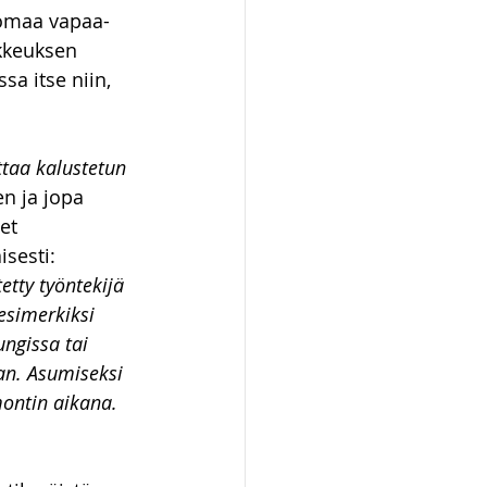
 omaa vapaa-
kkeuksen 
sa itse niin, 
taa kalustetun 
en ja jopa 
et 
isesti:
etty työntekijä 
esimerkiksi 
ngissa tai 
an. Asumiseksi 
montin aikana. 