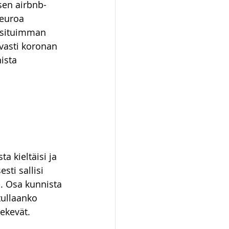
sen airbnb-
euroa 
osituimman 
vasti koronan 
ista 
a kieltäisi ja 
ti sallisi 
. Osa kunnista 
tullaanko 
ekevät. 