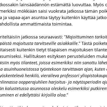
jatkossakin lainsäädännön estämättä luovuttaa. Myös
merkiksi mökkiään saisi vuokrata jatkossa tämän poi
a ja vapaa-ajan asuntoa täytyy kuitenkin käyttää jatkos
ahdollista ammattimaista toimintaa.
teltäisiin jatkossa seuraavasti: ”
Majoittuminen tarkoit
apäistä majoitusta tarvitseville asiakkaille
.” Tästä poiket
itaisesti kuitenkin tietyt tilapäisen majoituksen tilante
 asumiseksi. Hallituksen esityksen perusteluiden muka
isiin myös tilanteet, joissa esimerkiksi niin sanottu lähet
sa asuinhuoneistossa työntekoon tarvittavan ajan, kuten 
öskentelevä henkilö, vieraileva professori yliopistokaupu
linnassa oopperajuhlien harjoitus- ja näytösperiodin aj
kään kalustetussa asunnossa oleskelu esimerkiksi putkire
uminen ei edellyttäisi kirjoilla oloa
.”