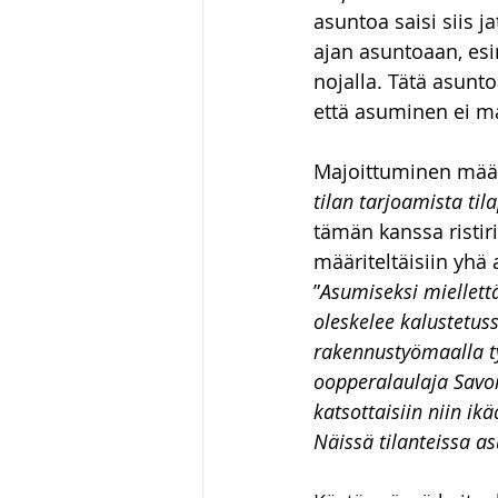
asuntoa saisi siis 
ajan asuntoaan, esi
nojalla. Tätä asunto
että asuminen ei m
Majoittuminen määri
tilan tarjoamista til
tämän kanssa ristiri
määriteltäisiin yhä
”
Asumiseksi miellettä
oleskelee kalustetus
rakennustyömaalla ty
oopperalaulaja Savon
katsottaisiin niin i
Näissä tilanteissa as