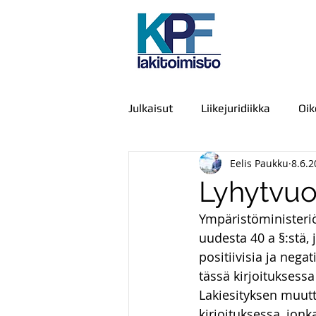
Julkaisut
Liikejuridiikka
Oi
Eelis Paukku
8.6.2
Julkiset hankinnat
IT-oike
Lyhytvuo
Ympäristöministeri
Kamppailu, väkivalta ja voimak
uudesta 40 a §:stä, 
positiivisia ja nega
tässä kirjoituksessa
Viestintä
Urheiluoikeus
Lakiesityksen muut
kirjoituksessa, jon