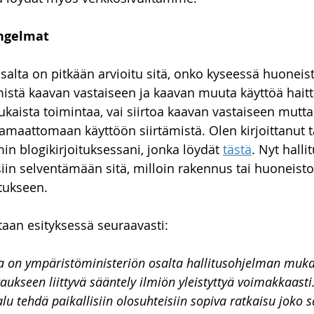
to-oikeus
Talousoikeus
vakuustakavarikko
Asunn
ngelmat
alta on pitkään arvioitu sitä, onko kyseessä huoneist
istä kaavan vastaiseen ja kaavan muuta käyttöä hait
kaista toimintaa, vai siirtoa kaavan vastaiseen mutta
amaattomaan käyttöön siirtämistä. Olen kirjoittanut t
n blogikirjoituksessani, jonka löydät 
tästä
. Nyt halli
siin selventämään sitä, milloin rakennus tai huoneisto
tukseen.
taan esityksessä seuraavasti:
na on ympäristöministeriön osalta hallitusohjelman mukai
aukseen liittyvä sääntely ilmiön yleistyttyä voimakkaasti.
u tehdä paikallisiin olosuhteisiin sopiva ratkaisu joko sa