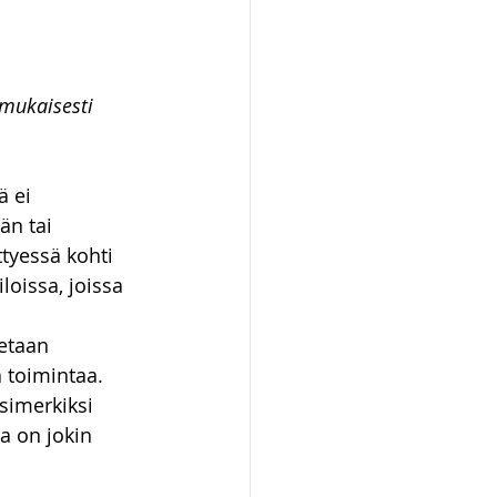
 mukaisesti 
 ei 
än tai 
tyessä kohti 
oissa, joissa 
etaan 
 toimintaa. 
simerkiksi 
a on jokin 