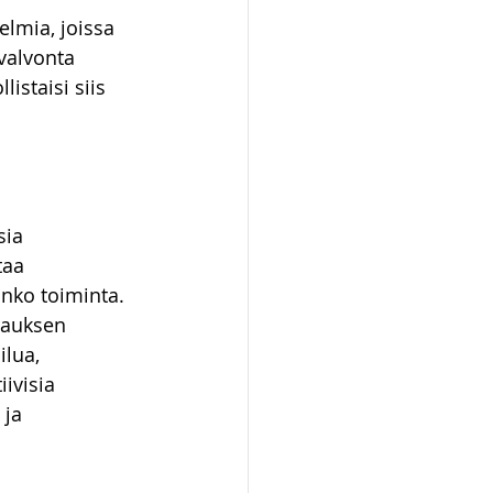
elmia, joissa 
valvonta 
staisi siis 
sia 
taa 
anko toiminta. 
rauksen 
lua, 
ivisia 
ja 