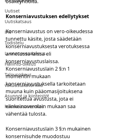
Kuluttajaoikeus
osakeyhtiöitä.
Uutiset
Konserniavustuksen edellytykset
Uutiskatsaus
Konserniavustus on vero-oikeudessa 
IPR
tunnettu käsite, josta säädetään 
Todistelu
konserniavustuksesta verotuksessa 
Luonnonvaraoikeus
annetussa laissa eli 
konserniavustuslaissa. 
Hallinto-oikeus
Konserniavustuslain 2 §:n 1 
Talousoikeus
momentin mukaan 
konserniavustuksella tarkoitetaan 
vakuustakavarikko
muuna kuin pääomasijoituksena 
Asunnot ja kiinteistöt
suoritettua avustusta, jota ei 
elinkeinoverolain mukaan saa 
huumausainerikos
vähentää tulosta. 
Konserniavustuslain 3 §:n mukainen 
konsernisuhde muodostuu 