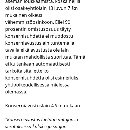
aseman loukkaamista, koska heillä 
olisi osakeyhtiölain 13 luvun 7 §:n 
mukainen oikeus 
vähemmistöosinkoon. Ellei 90 
prosentin omistusosuus täyty, 
konsernisuhdetta ei muodostu 
konserniavustuslain tuntemalla 
tavalla eikä avustusta ole lain 
mukaan mahdollista suorittaa. Tämä 
ei kuitenkaan automaattisesti 
tarkoita sitä, etteikö 
konsernisuhdetta olisi esimerkiksi 
yhtiöoikeudellisessa mielessä 
olemassa. 
Konserniavustuslain 4 §:n mukaan:
“Konserniavustus luetaan antajansa 
verotuksessa kuluksi ja saajan 