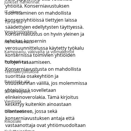
Julkiset hankinnat
yhtiöitä. Konserniavustuksen 
IT-oikeus
suorittaminen on mahdollista 
konserniyhtiöissä tiettyjen laissa 
Turva-ala
säädettyjen edellytysten täyttyessä. 
Ympäristöoikeus
Konserniavustus on hyvin yleinen ja 
tehokas konsernin 
Henkilökuvaus
verosuunnittelussa käytetty työkalu 
Kamppailu, väkivalta ja voimakeinot
konsernissa toimivien yhtiöiden 
Perheoikeus
tulojen tasaamiseen. 
Konserniavustusta on mahdollista 
Teemakirjoituksia
suorittaa osakeyhtiön ja 
Ravintola-ala
osuuskunnan välillä, jos molemmissa 
yhteisöissä sovelletaan 
Sananvapaus
elinkeinoverolakia. Tämä kirjoitus 
Viestintä
keskittyy kuitenkin ainoastaan 
tilanteeseen, jossa sekä 
Urheiluoikeus
konserniavustuksen antaja että 
Rikoslaki
vastaanottaja ovat yhtiömuodoltaan 