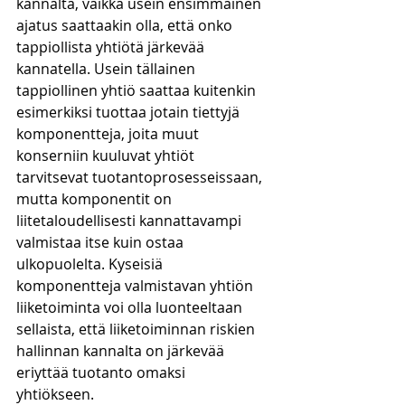
kannalta, vaikka usein ensimmäinen 
ajatus saattaakin olla, että onko 
tappiollista yhtiötä järkevää 
kannatella. Usein tällainen 
tappiollinen yhtiö saattaa kuitenkin 
esimerkiksi tuottaa jotain tiettyjä 
komponentteja, joita muut 
konserniin kuuluvat yhtiöt 
tarvitsevat tuotantoprosesseissaan, 
mutta komponentit on 
liitetaloudellisesti kannattavampi 
valmistaa itse kuin ostaa 
ulkopuolelta. Kyseisiä 
komponentteja valmistavan yhtiön 
liiketoiminta voi olla luonteeltaan 
sellaista, että liiketoiminnan riskien 
hallinnan kannalta on järkevää 
eriyttää tuotanto omaksi 
yhtiökseen.  