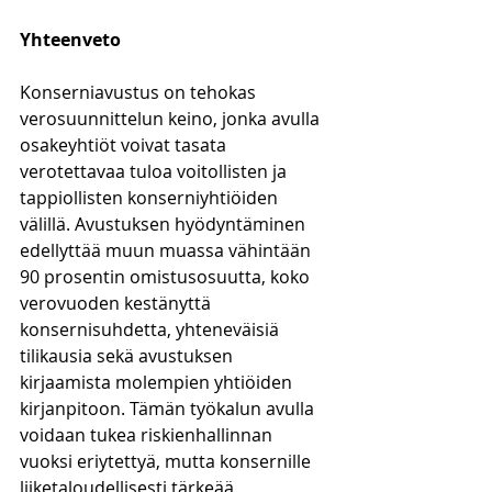
Yhteenveto
Konserniavustus on tehokas 
verosuunnittelun keino, jonka avulla 
osakeyhtiöt voivat tasata 
verotettavaa tuloa voitollisten ja 
tappiollisten konserniyhtiöiden 
välillä. Avustuksen hyödyntäminen 
edellyttää muun muassa vähintään 
90 prosentin omistusosuutta, koko 
verovuoden kestänyttä 
konsernisuhdetta, yhteneväisiä 
tilikausia sekä avustuksen 
kirjaamista molempien yhtiöiden 
kirjanpitoon. Tämän työkalun avulla 
voidaan tukea riskienhallinnan 
vuoksi eriytettyä, mutta konsernille 
liiketaloudellisesti tärkeää 