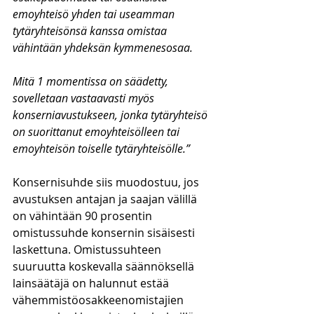
emoyhteisö yhden tai useamman 
tytäryhteisönsä kanssa omistaa 
vähintään yhdeksän kymmenesosaa.
Mitä 1 momentissa on säädetty, 
sovelletaan vastaavasti myös 
konserniavustukseen, jonka tytäryhteisö 
on suorittanut emoyhteisölleen tai 
emoyhteisön toiselle tytäryhteisölle.”
Konsernisuhde siis muodostuu, jos 
avustuksen antajan ja saajan välillä 
on vähintään 90 prosentin 
omistussuhde konsernin sisäisesti 
laskettuna. Omistussuhteen 
suuruutta koskevalla säännöksellä 
lainsäätäjä on halunnut estää 
vähemmistöosakkeenomistajien 