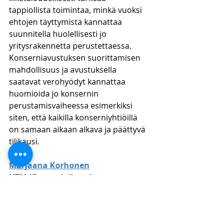
tappiollista toimintaa, minkä vuoksi 
ehtojen täyttymistä kannattaa 
suunnitella huolellisesti jo 
yritysrakennetta perustettaessa. 
Konserniavustuksen suorittamisen 
mahdollisuus ja avustuksella 
saatavat verohyödyt kannattaa 
huomioida jo konsernin 
perustamisvaiheessa esimerkiksi 
siten, että kaikilla konserniyhtiöillä 
on samaan aikaan alkava ja päättyvä 
tilikausi.
Marjaana Korhonen
HTM (finanssioikeus), 
kauppatieteen ylioppilas
Veroasiantuntija
Tilintarkastusassistentti