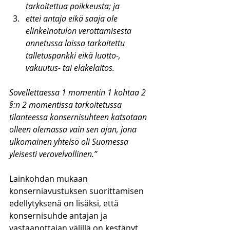
tarkoitettua poikkeusta; ja
ettei antaja eikä saaja ole 
elinkeinotulon verottamisesta 
annetussa laissa tarkoitettu 
talletuspankki eikä luotto-, 
vakuutus- tai eläkelaitos.
Sovellettaessa 1 momentin 1 kohtaa 2 
§:n 2 momentissa tarkoitetussa 
tilanteessa konsernisuhteen katsotaan 
olleen olemassa vain sen ajan, jona 
ulkomainen yhteisö oli Suomessa 
yleisesti verovelvollinen.”
Lainkohdan mukaan 
konserniavustuksen suorittamisen 
edellytyksenä on lisäksi, että 
konsernisuhde antajan ja 
vastaanottajan välillä on kestänyt 