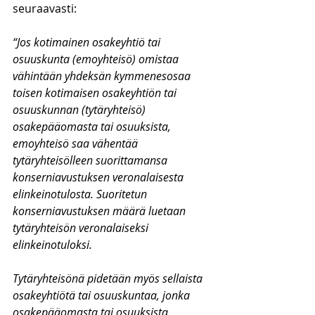
seuraavasti:
“Jos kotimainen osakeyhtiö tai 
osuuskunta (emoyhteisö) omistaa 
vähintään yhdeksän kymmenesosaa 
toisen kotimaisen osakeyhtiön tai 
osuuskunnan (tytäryhteisö) 
osakepääomasta tai osuuksista, 
emoyhteisö saa vähentää 
tytäryhteisölleen suorittamansa 
konserniavustuksen veronalaisesta 
elinkeinotulosta. Suoritetun 
konserniavustuksen määrä luetaan 
tytäryhteisön veronalaiseksi 
elinkeinotuloksi.
Tytäryhteisönä pidetään myös sellaista 
osakeyhtiötä tai osuuskuntaa, jonka 
osakepääomasta tai osuuksista 