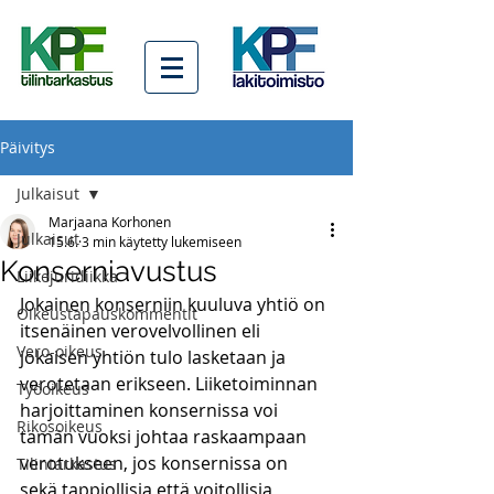
Päivitys
Julkaisut
Marjaana Korhonen
Julkaisut
15.6.
3 min käytetty lukemiseen
Konserniavustus
Liikejuridiikka
Jokainen konserniin kuuluva yhtiö on 
Oikeustapauskommentit
itsenäinen verovelvollinen eli 
Vero-oikeus
jokaisen yhtiön tulo lasketaan ja 
verotetaan erikseen. Liiketoiminnan 
Työoikeus
harjoittaminen konsernissa voi 
Rikosoikeus
tämän vuoksi johtaa raskaampaan 
verotukseen, jos konsernissa on 
Tilintarkastus
sekä tappiollisia että voitollisia 