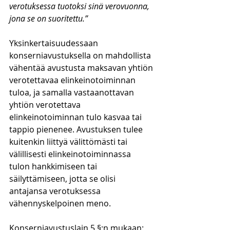
verotuksessa tuotoksi sinä verovuonna, 
jona se on suoritettu.”
Yksinkertaisuudessaan 
konserniavustuksella on mahdollista 
vähentää avustusta maksavan yhtiön 
verotettavaa elinkeinotoiminnan 
tuloa, ja samalla vastaanottavan 
yhtiön verotettava 
elinkeinotoiminnan tulo kasvaa tai 
tappio pienenee. Avustuksen tulee 
kuitenkin liittyä välittömästi tai 
välillisesti elinkeinotoiminnassa 
tulon hankkimiseen tai 
säilyttämiseen, jotta se olisi 
antajansa verotuksessa 
vähennyskelpoinen meno. 
Konserniavustuslain 5 §:n mukaan: