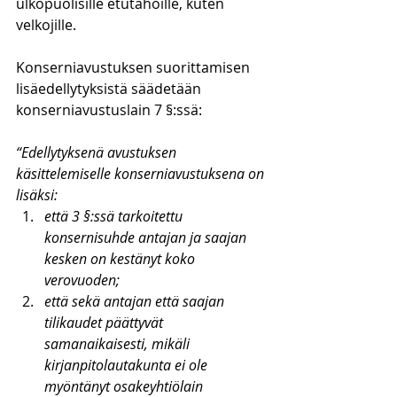
ulkopuolisille etutahoille, kuten 
velkojille.
Konserniavustuksen suorittamisen 
lisäedellytyksistä säädetään 
konserniavustuslain 7 §:ssä:
“Edellytyksenä avustuksen 
käsittelemiselle konserniavustuksena on 
lisäksi:
että 3 §:ssä tarkoitettu 
konsernisuhde antajan ja saajan 
kesken on kestänyt koko 
verovuoden;
että sekä antajan että saajan 
tilikaudet päättyvät 
samanaikaisesti, mikäli 
kirjanpitolautakunta ei ole 
myöntänyt osakeyhtiölain 