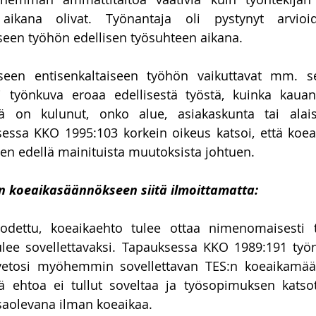
aikana olivat. Työnantaja oli pystynyt arvioid
seen työhön edellisen työsuhteen aikana.
seen entisenkaltaiseen työhön vaikuttavat mm. seu
i työnkuva eroaa edellisestä työstä, kuinka kauan
lä on kulunut, onko alue, asiakaskunta tai alaise
essa KKO 1995:103 korkein oikeus katsoi, että koeai
en edellä mainituista muutoksista johtuen.
n koeaikasäännökseen siitä ilmoittamatta:
odettu, koeaikaehto tulee ottaa nimenomaisesti 
ulee sovellettavaksi. Tapauksessa KKO 1989:191 työna
 vetosi myöhemmin sovellettavan TES:n koeaikamää
tä ehtoa ei tullut soveltaa ja työsopimuksen katsot
saolevana ilman koeaikaa. 