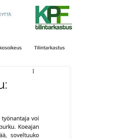
EYTTÄ
kosoikeus
Tilintarkastus
u:
ala
Sananvapaus
 työnantaja voi 
us
IPR
Todistelu
 purku. Koeajan 
ää, soveltuuko 