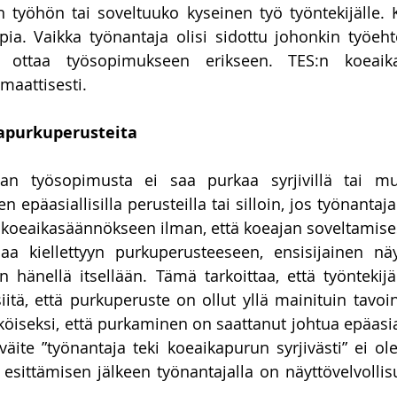
n työhön tai soveltuuko kyseinen työ työntekijälle. K
to-oikeus
Talousoikeus
vakuustakavarikko
Asunn
ia. Vaikka työnantaja olisi sidottu johonkin työeh
o ottaa työsopimukseen erikseen. TES:n koeaika
maattisesti.
kapurkuperusteita
n työsopimusta ei saa purkaa syrjivillä tai mu
 epäasiallisilla perusteilla tai silloin, jos työnantaj
 koeaikasäännökseen ilman, että koeajan soveltamises
aa kiellettyyn purkuperusteeseen, ensisijainen näyt
on hänellä itsellään. Tämä tarkoittaa, että työntekijä
siitä, että purkuperuste on ollut yllä mainituin tavoin
köiseksi, että purkaminen on saattanut johtua epäasial
äite ”työnantaja teki koeaikapurun syrjivästi” ei ole 
n esittämisen jälkeen työnantajalla on näyttövelvollisu