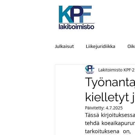
Julkaisut
Liikejuridiikka
Oi
Lakitoimisto KPF
2
Julkiset hankinnat
IT-oike
Työnanta
kielletyt 
Kamppailu, väkivalta ja voimak
Päivitetty:
4.7.2025
Tässä kirjoituksess
Viestintä
Urheiluoikeus
tehdä koeaikapurun l
tarkoituksena on, 