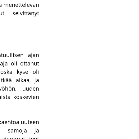
a menettelevän 
 selvittänyt 
uullisen ajan 
ja oli ottanut 
oska kyse oli 
tkää aikaa, ja 
yöhön, uuden 
sta koskevien 
kaehtoa uuteen 
in samoja ja 
 aiemmat työt 