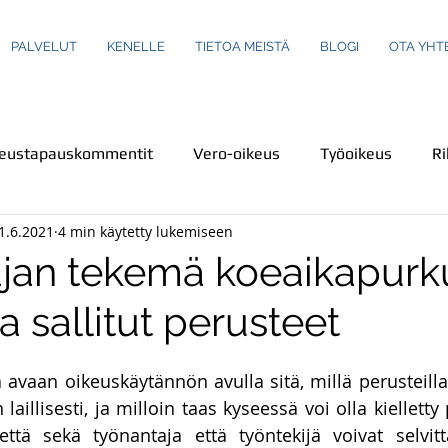
PALVELUT
KENELLE
TIETOA MEISTÄ
BLOGI
OTA YHT
keustapauskommentit
Vero-oikeus
Työoikeus
Ri
1.6.2021
4 min käytetty lukemiseen
us
Turva-ala
Ympäristöoikeus
Henkilökuvaus
jan tekemä koeaikapurk
ja sallitut perusteet
einot
Perheoikeus
Teemakirjoituksia
Ravintola-
a avaan oikeuskäytännön avulla sitä, millä perusteilla
Rikoslaki
Kuluttajaoikeus
Uutiset
Uutiskatsa
aillisesti, ja milloin taas kyseessä voi olla kielletty
että sekä työnantaja että työntekijä voivat selvitt