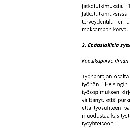
jatkotutkimuksia. 
Jatkotutkimuksissa, 
terveydentila ei o
maksamaan korvauk
2. Epäasiallisia syit
Koeaikapurku ilman 
Työnantajan osalta 
työhön. Helsingin
työsopimuksen kirj
väittänyt, että pur
että työsuhteen pää
muodostaa käsitystä
työyhteisöön. 