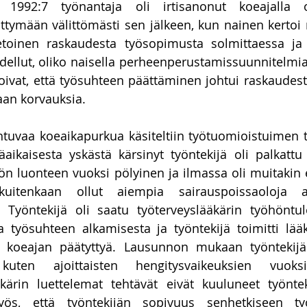
1992:7 työnantaja oli irtisanonut koeajalla o
tymään välittömästi sen jälkeen, kun nainen kertoi 
etoinen raskaudesta työsopimusta solmittaessa ja t
dellut, oliko naisella perheenperustamissuunnitelmia.
oivat, että työsuhteen päättäminen johtui raskaudesta
an korvauksia.
htuvaa koeaikapurkua käsiteltiin työtuomioistuimen 
äaikaisesta yskästä kärsinyt työntekijä oli palkattu m
ön luonteen vuoksi pölyinen ja ilmassa oli muitakin 
 kuitenkaan ollut aiempia sairauspoissaoloja a
. Työntekijä oli saatu työterveyslääkärin työhöntul
 työsuhteen alkamisesta ja työntekijä toimitti lää
a koeajan päätyttyä. Lausunnon mukaan työntekijä 
 kuten ajoittaisten hengitysvaikeuksien vuoksi
kärin luettelemat tehtävät eivät kuuluneet työnteki
ös, että työntekijän sopivuus senhetkiseen työ