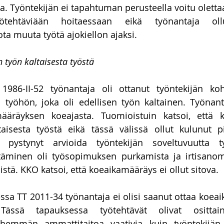
. Työntekijän ei tapahtuman perusteella voitu oletta
yötehtäviään hoitaessaan eikä työnantaja ollut
ota muuta työtä ajokiellon ajaksi.
 työn kaltaisesta työstä
986-II-52 työnantaja oli ottanut työntekijän koht
 työhön, joka oli edellisen työn kaltainen. Työnanta
äräyksen koeajasta. Tuomioistuin katsoi, että k
taisesta työstä eikä tässä välissä ollut kulunut pi
 pystynyt arvioida työntekijän soveltuvuutta t
äminen oli työsopimuksen purkamista ja irtisanomi
stä. KKO katsoi, että koeaikamääräys ei ollut sitova.
a TT 2011-34 työnantaja ei olisi saanut ottaa koeai
Tässä tapauksessa työtehtävät olivat ositta
hemmän ammattitaitoa vaativia kuin työntekijän