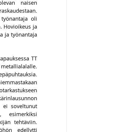
levan naisen 
raskaudestaan. 
yönantaja oli 
 Hovioikeus ja 
 ja työnantaja 
tapauksessa TT 
etallialalalle. 
epäpuhtauksia. 
iemmastakaan 
otarkastukseen 
kärinlausunnon 
ei soveltunut 
, esimerkiksi 
jän tehtäviin. 
hön edellytti 