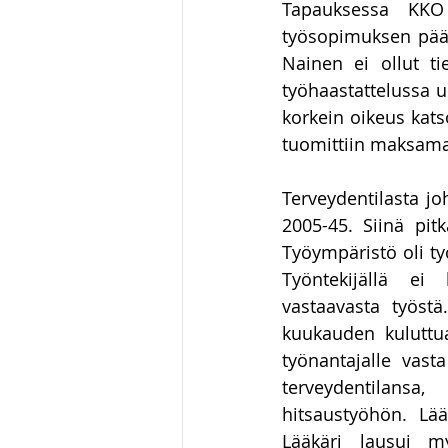
Tapauksessa KKO 
työsopimuksen päät
Nainen ei ollut ti
työhaastattelussa u
korkein oikeus kats
tuomittiin maksama
Terveydentilasta jo
2005-45. Siinä pitk
Työympäristö oli ty
Työntekijällä ei
vastaavasta työstä
kuukauden kuluttua
työnantajalle vast
terveydentilansa,
hitsaustyöhön. Lää
Lääkäri lausui my