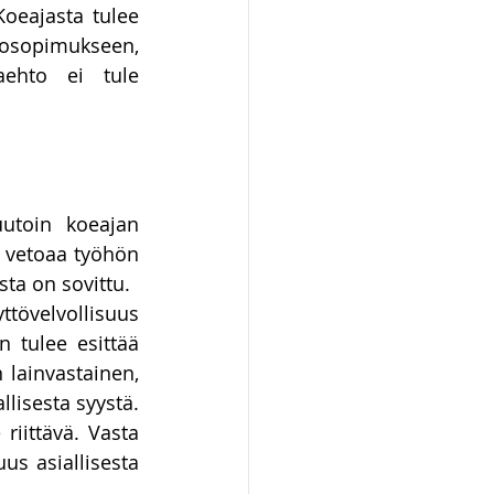
oeajasta tulee 
ot ja kiinteistöt
tosopimukseen, 
ehto ei tule 
utoin koeajan 
a vetoaa työhön 
ta on sovittu. 
tövelvollisuus 
n tulee esittää 
 lainvastainen, 
lisesta syystä. 
riittävä. Vasta 
us asiallisesta 