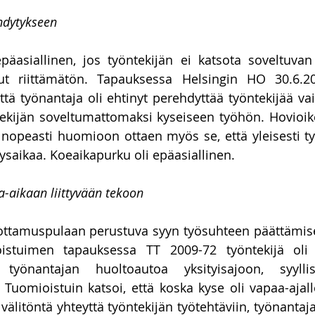
ehdytykseen
äasiallinen, jos työntekijän ei katsota soveltuvan
ut riittämätön. Tapauksessa Helsingin HO 30.6.2
ttä työnantaja oli ehtinyt perehdyttää työntekijää vai
tekijän soveltumattomaksi kyseiseen työhön. Hovioi
an nopeasti huomioon ottaen myös se, että yleisesti ty
aikaa. Koeaikapurku oli epäasiallinen. 
-aikaan liittyvään tekoon
ottamuspulaan perustuva syyn työsuhteen päättämiselle
istuimen tapauksessa TT 2009-72 työntekijä oli v
 työnantajan huoltoautoa yksityisajoon, syylli
Tuomioistuin katsoi, että koska kyse oli vapaa-ajalle
t välitöntä yhteyttä työntekijän työtehtäviin, työnantaja