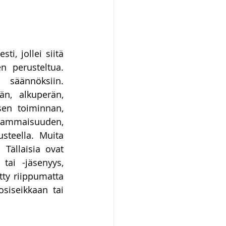
, jollei siitä 
 perusteltua. 
äännöksiin. 
n, alkuperän, 
sen toiminnan, 
ammaisuuden, 
teella. Muita 
Tällaisia ovat 
ai -jäsenyys, 
ty riippumatta 
siseikkaan tai 