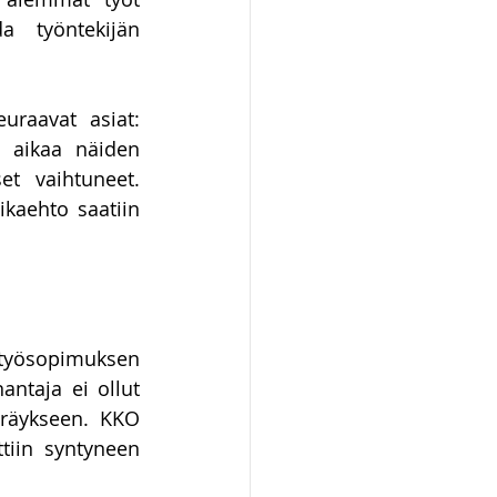
a työntekijän 
raavat asiat: 
 aikaa näiden 
t vaihtuneet. 
kaehto saatiin 
työsopimuksen 
ntaja ei ollut 
räykseen. KKO 
tiin syntyneen 