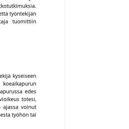
otutkimuksia. 
ttä työntekijän 
ja tuomittiin 
kijä kyseiseen 
koeaikapurun 
apurussa edes 
oikeus totesi, 
 ajassa voinut 
sta työhön tai 