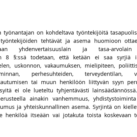
työnantajan on kohdeltava työntekijöitä tasapuolisesti
työntekijöiden tehtävät ja asema huomioon ottaen
taan yhdenvertaisuuslain ja tasa-arvolain s
in 8 §:ssä todetaan, että ketään ei saa syrjiä iä
elen, uskonnon, vakaumuksen, mielipiteen, poliitti
oiminnan, perhesuhteiden, terveydentilan, v
autumisen tai muun henkilöön liittyvän syyn perus
 syitä ei ole lueteltu tyhjentävästi lainsäädännössä. 
erusteella ainakin vanhemmuus, yhdistystoiminta t
mus ja yhteiskunnallinen asema. Syrjintä on kiellet
e henkilöä itseään vai jotakuta toista koskevaan to