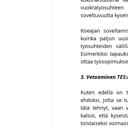
vuokratyösuhteen 
soveltuvuutta kysei
Koeajan soveltami
kuinka paljon uus
työsuhteiden välil
Esimerkiksi tapauks
ottaa työsopimukse
3. Vetoaminen TES:
Kuten edellä on t
ehdoksi, jotta se t
tätä tehnyt, vaan
katsoi, että kyseis
toistaiseksi voimas