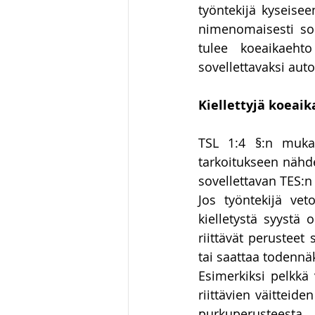
työntekijä kyseisee
Luonnonvaraoikeus
Hallin
nimenomaisesti sop
tulee koeaikaeht
sovellettavaksi auto
huumausainerikos
Kiellettyjä koeai
TSL 1:4 §:n mukaa
tarkoitukseen nähden
sovellettavan TES:n
Jos työntekijä veto
kielletystä syystä 
riittävät perusteet 
tai saattaa todennä
Esimerkiksi pelkkä v
riittävien väitteide
purkuperusteesta. 