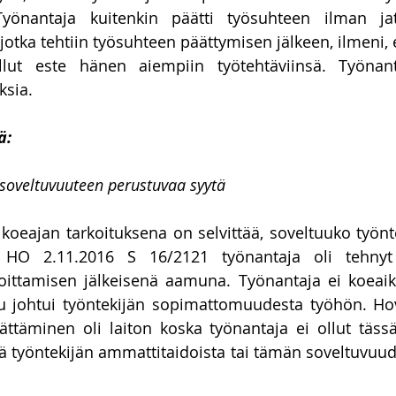
Työnantaja kuitenkin päätti työsuhteen ilman jatk
jotka tehtiin työsuhteen päättymisen jälkeen, ilmeni, e
llut este hänen aiempiin työtehtäviinsä. Työnanta
sia. 
ä:
soveltuvuuteen perustuvaa syytä
koeajan tarkoituksena on selvittää, soveltuuko työnte
 HO 2.11.2016 S 16/2121 työnantaja oli tehnyt 
oittamisen jälkeisenä aamuna. Työnantaja ei koeaik
ku johtui työntekijän sopimattomuudesta työhön. Hovi
ttäminen oli laiton koska työnantaja ei ollut tässä
 työntekijän ammattitaidoista tai tämän soveltuvuude