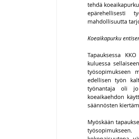
tehdä koeaikapurkua
epärehellisesti t
mahdollisuutta tarj
Koeaikapurku entisen
Tapauksessa KKO 1
kuluessa sellaiseen
työsopimukseen mä
edellisen työn kal
työnantaja oli jo
koeaikaehdon käytt
säännösten kiertämi
Myöskään tapauksess
työsopimukseen. 
kokonaisuutena vä