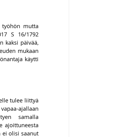
 työhön mutta 
017 S 16/1792 
n kaksi päivää, 
keuden mukaan 
önantaja käytti 
 tulee liittyä 
apaa-ajallaan 
styen samalla 
 ajoittuneesta 
 ei olisi saanut 