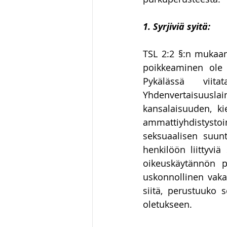
1. Syrjiviä syitä:
TSL 2:2 §:n mukaan 
poikkeaminen ole 
Pykälässä viita
Yhdenvertaisuusla
kansalaisuuden, ki
ammattiyhdistyst
seksuaalisen suunt
henkilöön liittyviä
oikeuskäytännön p
uskonnollinen vakau
siitä, perustuuko s
oletukseen.