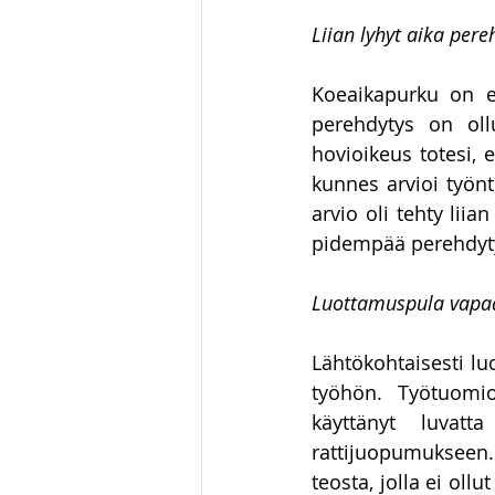
Liian lyhyt aika per
Koeaikapurku on ep
perehdytys on oll
hovioikeus totesi, e
kunnes arvioi työn
arvio oli tehty lii
pidempää perehdytys
Luottamuspula vapaa
Lähtökohtaisesti lu
työhön. Työtuomio
käyttänyt luvatta
rattijuopumukseen. 
teosta, jolla ei ollu