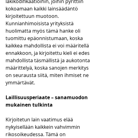
lakikodifikaatioihin, joihin pyrittiin 
kokoamaan kaikki lainsäädäntö 
kirjoitettuun muotoon. 
Kunnianhimoisista yrityksistä 
huolimatta myös tämä hanke oli 
tuomittu epäonnistumaan, koska 
kaikkea mahdollista ei voi määritellä 
ennakkoon, ja kirjoitettu kieli ei edes 
mahdollista täsmällistä ja aukotonta 
määrittelyä, koska sanojen merkitys 
on seurausta siitä, miten ihmiset ne 
ymmärtävät. 
Laillisuusperiaate – sanamuodon 
mukainen tulkinta
Kirjoitetun lain vaatimus elää 
nykyisellään kaikkein vahvimmin 
rikosoikeudessa. Tämä on 