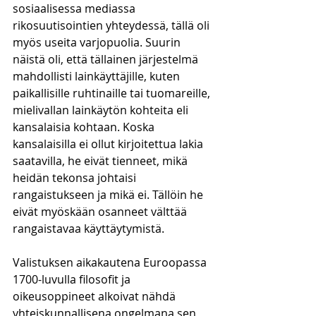
sosiaalisessa mediassa 
rikosuutisointien yhteydessä, tällä oli 
myös useita varjopuolia. Suurin 
näistä oli, että tällainen järjestelmä 
mahdollisti lainkäyttäjille, kuten 
paikallisille ruhtinaille tai tuomareille, 
mielivallan lainkäytön kohteita eli 
kansalaisia kohtaan. Koska 
kansalaisilla ei ollut kirjoitettua lakia 
saatavilla, he eivät tienneet, mikä 
heidän tekonsa johtaisi 
rangaistukseen ja mikä ei. Tällöin he 
eivät myöskään osanneet välttää 
rangaistavaa käyttäytymistä. 
Valistuksen aikakautena Euroopassa 
1700-luvulla filosofit ja 
oikeusoppineet alkoivat nähdä 
yhteiskunnallisena ongelmana sen, 