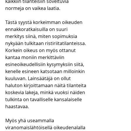
kaikkiin tilanteisiin soveltuvia 
normeja on vaikea laatia. 
Tästä syystä korkeimman oikeuden 
ennakkoratkaisuilla on suuri 
merkitys siinä, miten sopimuksia 
nykyään tulkitaan ristiriitatilanteissa. 
Korkein oikeus on myös ottanut 
kantaa moniin merkittäviin 
esineoikeudellisiin kysymyksiin siitä, 
kenelle esineen katsotaan milloinkin 
kuuluvan. Lainsäätäjä on ollut 
haluton kirjoittamaan näitä tilanteita 
koskevia lakeja, minkä vuoksi näiden 
tulkinta on tavalliselle kansalaiselle 
haastavaa.
Myös yhä useammalla 
viranomaislähtöisellä oikeudenalalla 