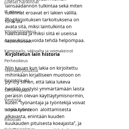
Julkiset hankinnat
lainsäädännön tulkintaa sekä miten 
IT-oikeus
tulkinnat eroavat eri lakien välillä. 
Blogikirjoituksen tarkoituksena on 
Turva-ala
avata sitä, miksi laintulkinta on 
Ympäristöoikeus
haastavaa ja miksi siitä ei useissa 
tapauksissa voida tehdä helpompaa. 
Henkilökuvaus
Kamppailu, väkivalta ja voimakeinot
Kirjoitetun lain historia
Perheoikeus
Niin kauan kun lakia on kirjoitettu 
Teemakirjoituksia
mihinkään kirjalliseen muotoon on 
Ravintola-ala
pyritty siihen, että lakia lukeva 
henkilö pystyisi ymmärtämään laista 
Sananvapaus
peräisin olevan käyttäytymisnormin, 
Viestintä
kuten “työnantaja ja työntekijä voivat 
sopia työnteon  aloittamisesta 
Urheiluoikeus
alkavasta, enintään kuuden 
Rikoslaki
kuukauden pituisesta koeajasta”, ja 