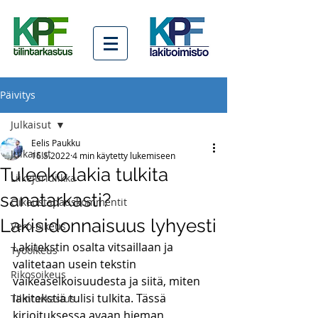
Päivitys
Julkaisut
Eelis Paukku
Julkaisut
16.5.2022
4 min käytetty lukemiseen
Tuleeko lakia tulkita
Liikejuridiikka
sanatarkasti?
Oikeustapauskommentit
Lakisidonnaisuus lyhyesti
Vero-oikeus
Lakitekstin osalta vitsaillaan ja 
Työoikeus
valitetaan usein tekstin 
Rikosoikeus
vaikeaselkoisuudesta ja siitä, miten 
lakitekstiä tulisi tulkita. Tässä 
Tilintarkastus
kirjoituksessa avaan hieman 