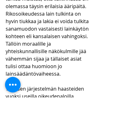
olemassa täysin erilaisia ääripäitä. 
Rikosoikeudessa lain tulkinta on 
hyvin tiukkaa ja lakia ei voida tulkita 
sanamuodon vastaisesti lainkäytön 
kohteen eli kansalaisen vahingoksi. 
Tällöin moraalille ja 
yhteiskunnallisille näkökulmille jää 
vähemmän sijaa ja tällaiset asiat 
tulisi ottaa huomioon jo 
lainsäädäntövaiheessa. 
Tällaisen järjestelmän haasteiden 
vuoksi useilla oikeudenaloilla 
kirjoitetun lain asema on heikompi ja 
monet asiat ratkaistaan joko lain 
periaatteiden tai aiempien 
ennakkopäätösten nojalla. Erityisesti 
ympäristö-, sopimus- ja 