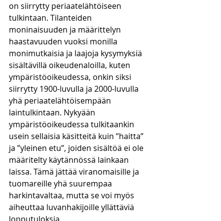
on siirrytty periaatelähtöiseen 
tulkintaan. Tilanteiden 
moninaisuuden ja määrittelyn 
haastavuuden vuoksi monilla 
monimutkaisia ja laajoja kysymyksiä 
sisältävillä oikeudenaloilla, kuten 
ympäristöoikeudessa, onkin siksi 
siirrytty 1900-luvulla ja 2000-luvulla 
yhä periaatelähtöisempään 
laintulkintaan. Nykyään 
ympäristöoikeudessa tulkitaankin 
usein sellaisia käsitteitä kuin ”haitta” 
ja ”yleinen etu”, joiden sisältöä ei ole 
määritelty käytännössä lainkaan 
laissa. Tämä jättää viranomaisille ja 
tuomareille yhä suurempaa 
harkintavaltaa, mutta se voi myös 
aiheuttaa luvanhakijoille yllättäviä 
lopputuloksia. 