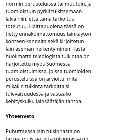
normin perusteluissa tai muutoin, ja 
tuomioistuin pyrkii tulkitsemaan 
lakia niin, että tämä tarkoitus 
toteutuu. Haittapuolena tässä on 
tietty ennakoimattomuus lainkäytön 
kohteen kannalta sekä kirjoitetun 
lain aseman heikentyminen. Tästä 
huolimatta teleologista tulkintaa on 
harjoitettu myös Suomessa 
tuomioistuimissa, joissa tuomioiden 
perusteluissa on arvioitu, mitä 
mikäkin tulkinta tarkoittaisi 
tulevaisuudessa ja vastaako 
kehityskulku lainsäätäjän tahtoa. 
Yhteenveto
Puhuttaessa lain tulkinnasta on 
tärkeä muistaa, että tulkinnassa on 