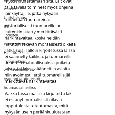
Kuluttajaoikeus
myös noudattamaan sitä. Lait ovat 
tällä tavalla toimineet myös ohjeina 
Uutiset
lainkäyttäjille, jotka nykyään 
Uutiskatsaus
tunnetaan tuomareina. 
Historiallisesti tuomareille on 
IPR
kuitenkin jätetty merkittävästi 
Todistelu
harkintavaltaa, koska heidän 
Luonnonvaraoikeus
haluttiin tekevän moraalisesti oikeita 
ratkaisuja. Tällöin kirjoitetussa laissa 
Hallinto-oikeus
ei säännelty kaikkea, ja tuomareille 
Talousoikeus
annettiin mahdollisuuksia poiketa 
laista, tai laissa säänneltiin asioita 
vakuustakavarikko
niin avoimesti, että tuomareille jäi 
Asunnot ja kiinteistöt
merkittävää harkintavaltaa. 
huumausainerikos
Vaikka tässä mallissa kirjoitettu laki 
ei estänyt moraalisesti oikeaa 
lopputulosta toteutumasta, mitä 
nykyään usein peräänkuulutetaan 