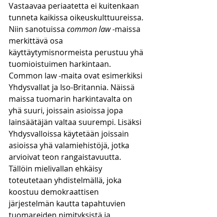
Vastaavaa periaatetta ei kuitenkaan 
tunneta kaikissa oikeuskulttuureissa. 
Niin sanotuissa 
common law 
-maissa 
merkittävä osa 
käyttäytymisnormeista perustuu yhä 
tuomioistuimen harkintaan. 
Common law -maita ovat esimerkiksi 
Yhdysvallat ja Iso-Britannia. Näissä 
maissa tuomarin harkintavalta on 
yhä suuri, joissain asioissa jopa 
lainsäätäjän valtaa suurempi. Lisäksi 
Yhdysvalloissa käytetään joissain 
asioissa yhä valamiehistöjä, jotka 
arvioivat teon rangaistavuutta. 
Tällöin mielivallan ehkäisy 
toteutetaan yhdistelmällä, joka 
koostuu demokraattisen 
järjestelmän kautta tapahtuvien 
tuomareiden nimityksistä ja 