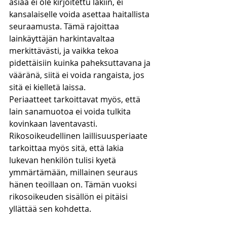
asiaa ei ole kirjoitettu lakiin, ei 
kansalaiselle voida asettaa haitallista 
seuraamusta. Tämä rajoittaa 
lainkäyttäjän harkintavaltaa 
merkittävästi, ja vaikka tekoa 
pidettäisiin kuinka paheksuttavana ja 
vääränä, siitä ei voida rangaista, jos 
sitä ei kielletä laissa. 
Periaatteet tarkoittavat myös, että 
lain sanamuotoa ei voida tulkita 
kovinkaan laventavasti. 
Rikosoikeudellinen laillisuusperiaate 
tarkoittaa myös sitä, että lakia 
lukevan henkilön tulisi kyetä 
ymmärtämään, millainen seuraus 
hänen teoillaan on. Tämän vuoksi 
rikosoikeuden sisällön ei pitäisi 
yllättää sen kohdetta. 