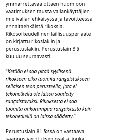
ymmärrettävää ottaen huomioon 
vaatimuksen tausta vallankäyttäjien 
mielivallan ehkäisyssä ja tavoitteessa 
ennaltaehkäistä rikoksia. 
Rikosoikeudellinen laillisuusperiaate 
on kirjattu rikoslakiin ja 
perustuslakiin. Perustuslain 8 § 
kuuluu seuraavasti:
”
Ketään ei saa pitää syyllisenä 
rikokseen eikä tuomita rangaistukseen 
sellaisen teon perusteella, jota ei 
tekohetkellä ole laissa säädetty 
rangaistavaksi. Rikoksesta ei saa 
tuomita ankarampaa rangaistusta kuin 
tekohetkellä on laissa säädetty
.” 
Perustuslain 81 §:ssä on vastaava 
säännös verotuksen osalta, jonka 