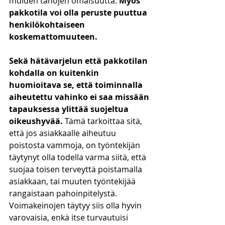
muiden tahojen omaisuutta. 
Myös 
pakkotila voi olla peruste puuttua 
henkilökohtaiseen 
koskemattomuuteen. 
Sekä hätävarjelun että pakkotilan 
kohdalla on kuitenkin 
huomioitava se, että toiminnalla 
aiheutettu vahinko ei saa missään 
tapauksessa ylittää suojeltua 
oikeushyvää.
 Tämä tarkoittaa sitä, 
että jos asiakkaalle aiheutuu 
poistosta vammoja, on työntekijän 
täytynyt olla todella varma siitä, että 
suojaa toisen terveyttä poistamalla 
asiakkaan, tai muuten työntekijää 
rangaistaan pahoinpitelystä. 
Voimakeinojen täytyy siis olla hyvin 
varovaisia, enkä itse turvautuisi 