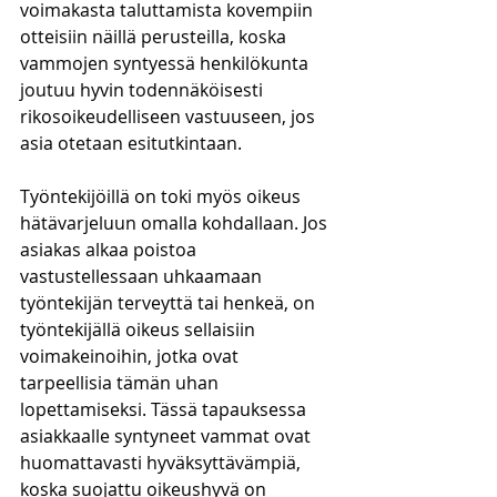
voimakasta taluttamista kovempiin 
otteisiin näillä perusteilla, koska 
vammojen syntyessä henkilökunta 
joutuu hyvin todennäköisesti 
rikosoikeudelliseen vastuuseen, jos 
asia otetaan esitutkintaan.
Työntekijöillä on toki myös oikeus 
hätävarjeluun omalla kohdallaan. Jos 
asiakas alkaa poistoa 
vastustellessaan uhkaamaan 
työntekijän terveyttä tai henkeä, on 
työntekijällä oikeus sellaisiin 
voimakeinoihin, jotka ovat 
tarpeellisia tämän uhan 
lopettamiseksi. Tässä tapauksessa 
asiakkaalle syntyneet vammat ovat 
huomattavasti hyväksyttävämpiä, 
koska suojattu oikeushyvä on 