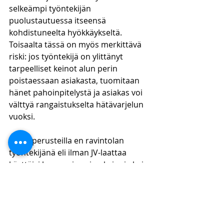
selkeämpi työntekijän 
puolustautuessa itseensä 
kohdistuneelta hyökkäykseltä. 
Toisaalta tässä on myös merkittävä 
riski: jos työntekijä on ylittänyt 
tarpeelliset keinot alun perin 
poistaessaan asiakasta, tuomitaan 
hänet pahoinpitelystä ja asiakas voi 
välttyä rangaistukselta hätävarjelun 
vuoksi.  
Näillä perusteilla en ravintolan 
työntekijänä eli ilman JV-laattaa 
käyttäisi kovempia voimakeinoja kuin 
vahvaa taluttamista, ja jos asiakas ei 
tällä lähde, turvautuisin virkavallan 
apuun. 