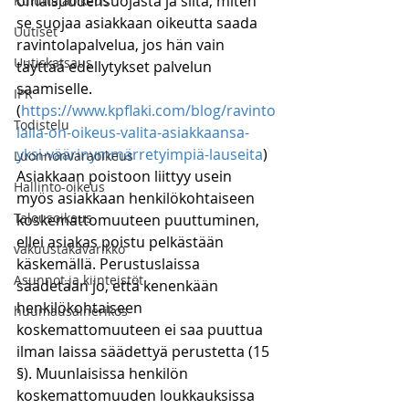
omaisuudensuojasta ja siitä, miten 
Kuluttajaoikeus
se suojaa asiakkaan oikeutta saada 
Uutiset
ravintolapalvelua, jos hän vain 
Uutiskatsaus
täyttää edellytykset palvelun 
saamiselle.
IPR
(
https://www.kpflaki.com/blog/ravinto
Todistelu
lalla-on-oikeus-valita-asiakkaansa-
yksi-väärinymmärretyimpiä-lauseita
) 
Luonnonvaraoikeus
Asiakkaan poistoon liittyy usein 
Hallinto-oikeus
myös asiakkaan henkilökohtaiseen 
Talousoikeus
koskemattomuuteen puuttuminen, 
ellei asiakas poistu pelkästään 
vakuustakavarikko
käskemällä. Perustuslaissa 
Asunnot ja kiinteistöt
säädetään jo, että kenenkään 
henkilökohtaiseen 
huumausainerikos
koskemattomuuteen ei saa puuttua 
ilman laissa säädettyä perustetta (15 
§). Muunlaisissa henkilön 
koskemattomuuden loukkauksissa 