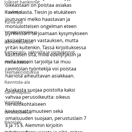
Julkiset hankinnat
oikeastaan on poistaa asiakas 
ravintolasta. Tiesin jo etukäteen 
IT-oikeus
joutuvani melko haastavan ja 
Turva-ala
moniulotteisen ongelman eteen 
Ympäristöoikeus
pyrkiessäni tarjoamaan kysymykseen 
yksiselitteisen vastauksen, mutta 
Henkilökuvaus
yritän kuitenkin. Tässä kirjoituksessa 
Kamppailu, väkivalta ja voimakeinot
käsittelen sitä, millä edellytyksin ja 
millä keinoin tarjoilija tai muu 
Perheoikeus
ravintolan työntekijä voi poistaa 
Teemakirjoituksia
häiriötä aiheuttavan asiakkaan. 
Ravintola-ala
Asiakasta suojaa poistolta kaksi 
Sananvapaus
vahvaa perusoikeutta: oikeus 
Viestintä
henkilökohtaiseen 
koskemattomuuteen sekä 
Urheiluoikeus
omaisuuden suojaan, perustuslain 7 
Rikoslaki
§ ja 15 §. Aiemmin kirjoitin 