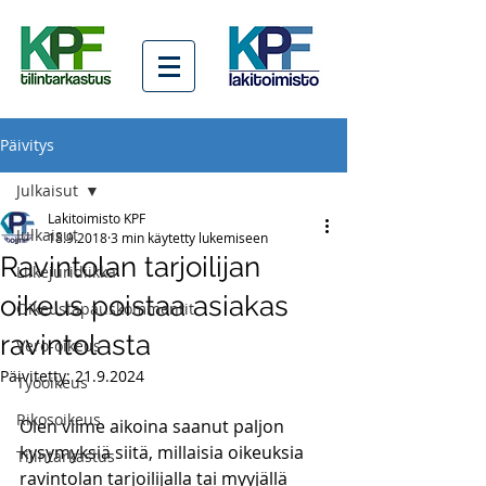
Päivitys
Julkaisut
Lakitoimisto KPF
Julkaisut
18.9.2018
3 min käytetty lukemiseen
Ravintolan tarjoilijan
Liikejuridiikka
oikeus poistaa asiakas
Oikeustapauskommentit
ravintolasta
Vero-oikeus
Päivitetty:
21.9.2024
Työoikeus
Rikosoikeus
Olen viime aikoina saanut paljon 
kysymyksiä siitä, millaisia oikeuksia 
Tilintarkastus
ravintolan tarjoilijalla tai myyjällä 