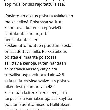
sopimus, on siis rajoitettu laissa. 
 Ravintolan oikeus poistaa asiakas on 
melko selkeä. Poistossa sallitut 
keinot ovat kuitenkin epäselviä. 
Lähtökohta kun on, että 
henkilökohtaiseen 
koskemattomuuteen puuttumisesta 
on säädettävä lailla. Pelkkä oikeus 
poistaa ei määritä poistossa 
sallittavia keinoja, kuten nähdään 
esimerkiksi laissa yksityisistä 
turvallisuuspalveluista. Lain 42 § 
säätää järjestyksenvalvojien poisto-
oikeudesta, saman lain 48 § 
kerrotaan kuitenkin erikseen, että 
tarpeellisia voimakeinoja saa käyttää 
poiston suorittamiseen. Hallituksen 