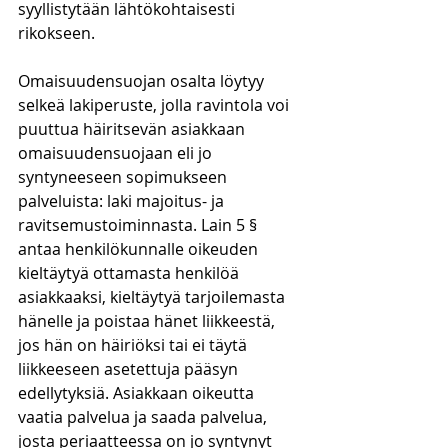
syyllistytään lähtökohtaisesti 
rikokseen. 
Omaisuudensuojan osalta löytyy 
selkeä lakiperuste, jolla ravintola voi 
puuttua häiritsevän asiakkaan 
omaisuudensuojaan eli jo 
syntyneeseen sopimukseen 
palveluista: laki majoitus- ja 
ravitsemustoiminnasta. Lain 5 § 
antaa henkilökunnalle oikeuden 
kieltäytyä ottamasta henkilöä 
asiakkaaksi, kieltäytyä tarjoilemasta 
hänelle ja poistaa hänet liikkeestä, 
jos hän on häiriöksi tai ei täytä 
liikkeeseen asetettuja pääsyn 
edellytyksiä. Asiakkaan oikeutta 
vaatia palvelua ja saada palvelua, 
josta periaatteessa on jo syntynyt 