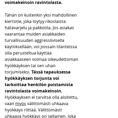
voimakeinoin ravintolasta. 
Tähän on kuitenkin yksi mahdollinen 
kiertotie, joka löytyy rikoslaista: 
hätävarjelu ja pakkotila. Jos asiakas 
vaarantaa muiden asiakkaiden 
turvallisuuden aggressiivisella 
käytöksellään, voi joissain tilanteissa 
olla perusteltua käyttää 
asiakkaaseen voimaa oikeudettoman 
hyökkäyksen tai sen uhan 
torjumiseksi. 
Tässä tapauksessa 
hyökkäyksen torjunta voi 
tarkoittaa henkilön poistamista 
ravintolasta voimakeinoin.
Hyökkäyksen ei tarvitse olla aloitettu, 
vaan 
myös
 välittömästi uhkaava 
hyökkäys riittää. Välittömästi 
uhkaava hyökkäys on sellainen, joka 