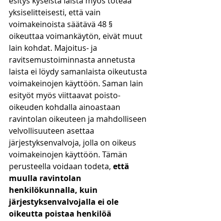
esitys kyseistä laista myös toteaa 
yksiselitteisesti, että vain 
voimakeinoista säätävä 48 § 
oikeuttaa voimankäytön, eivät muut 
lain kohdat. Majoitus- ja 
ravitsemustoiminnasta annetusta 
laista ei löydy samanlaista oikeutusta 
voimakeinojen käyttöön. Saman lain 
esityöt myös viittaavat poisto-
oikeuden kohdalla ainoastaan 
ravintolan oikeuteen ja mahdolliseen 
velvollisuuteen asettaa 
järjestyksenvalvoja, jolla on oikeus 
voimakeinojen käyttöön. Tämän 
perusteella voidaan todeta, 
että 
muulla ravintolan 
henkilökunnalla, kuin 
järjestyksenvalvojalla ei ole 
oikeutta poistaa henkilöä 