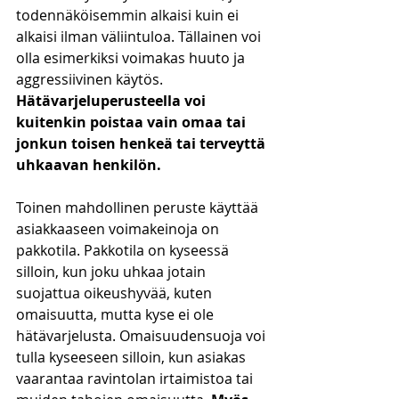
todennäköisemmin alkaisi kuin ei 
alkaisi ilman väliintuloa. Tällainen voi 
olla esimerkiksi voimakas huuto ja 
aggressiivinen käytös. 
Hätävarjeluperusteella voi 
kuitenkin poistaa vain omaa tai 
jonkun toisen henkeä tai terveyttä 
uhkaavan henkilön. 
Toinen mahdollinen peruste käyttää 
asiakkaaseen voimakeinoja on 
pakkotila. Pakkotila on kyseessä 
silloin, kun joku uhkaa jotain 
suojattua oikeushyvää, kuten 
omaisuutta, mutta kyse ei ole 
hätävarjelusta. Omaisuudensuoja voi 
tulla kyseeseen silloin, kun asiakas 
vaarantaa ravintolan irtaimistoa tai 