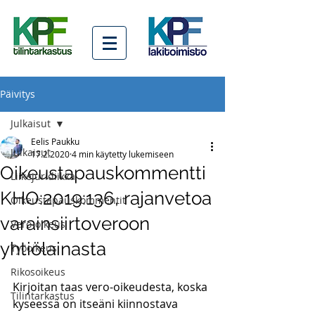
Päivitys
Julkaisut
Eelis Paukku
Julkaisut
17.2.2020
4 min käytetty lukemiseen
Oikeustapauskommentti
Liikejuridiikka
KHO:2019:136, rajanvetoa
Oikeustapauskommentit
varainsiirtoveroon
Vero-oikeus
yhtiölainasta
Työoikeus
Rikosoikeus
Kirjoitan taas vero-oikeudesta, koska 
Tilintarkastus
kyseessä on itseäni kiinnostava 