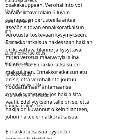
Kuluttajaoikeus
osakekauppaan. Verohallinto voi 
Uutiset
varainsiirtoverolain 6-luvun 
säännösten perusteella antaa 
Uutiskatsaus
itseään sitovan ennakkoratkaisun 
IPR
verotusta koskevaan kysymykseen. 
Ennakkoratkaisua hakiessaan hakijan 
Todistelu
on kuvattava tilanne ja kysyttävä, 
Luonnonvaraoikeus
miten verotus määräytyisi siinä 
Hallinto-oikeus
tilanteessa. Ennakkoratkaisu on 
maksullinen. Ennakkoratkaisun etu 
Talousoikeus
on se, että verohallinto joutuu 
vakuustakavarikko
noudattamaan antamaansa 
ennakkoratkaisua, jos hakija sitä 
Asunnot ja kiinteistöt
vaatii. Edellytyksenä tälle on se, että 
huumausainerikos
hakija on kuvannut oikein tilanteen, 
johon hakee ennakkoratkaisua. 
Ennakkoratkaisua pyydettiin 