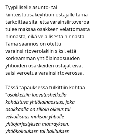
Tyypilliselle asunto- tai 
kiinteistöosakeyhtiön ostajalle tämä 
tarkoittaa sitä, että varainsiirtoveroa 
tulee maksaa osakkeen velattomasta 
hinnasta, eikä velallisesta hinnasta. 
Tämä säännös on otettu 
varainsiirtoverolakiin siksi, että 
korkeamman yhtiölainaosuuden 
yhtiöiden osakkeiden ostajat eivät 
saisi veroetua varainsiirtoverossa. 
Tässä tapauksessa tulkittiin kohtaa 
”
osakkeisiin luovutushetkellä 
kohdistuva yhtiölainaosuus, joka 
osakkaalla on silloin oikeus tai 
velvollisuus maksaa yhtiölle 
yhtiöjärjestyksen määräyksen, 
yhtiökokouksen tai hallituksen 