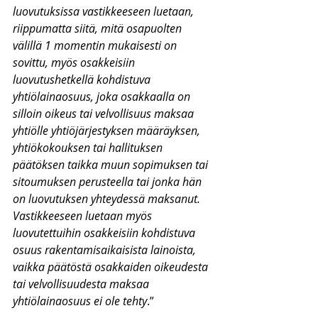
luovutuksissa vastikkeeseen luetaan, 
riippumatta siitä, mitä osapuolten 
välillä 1 momentin mukaisesti on 
sovittu, myös osakkeisiin 
luovutushetkellä kohdistuva 
yhtiölainaosuus, joka osakkaalla on 
silloin oikeus tai velvollisuus maksaa 
yhtiölle yhtiöjärjestyksen määräyksen, 
yhtiökokouksen tai hallituksen 
päätöksen taikka muun sopimuksen tai 
sitoumuksen perusteella tai jonka hän 
on luovutuksen yhteydessä maksanut. 
Vastikkeeseen luetaan myös 
luovutettuihin osakkeisiin kohdistuva 
osuus rakentamisaikaisista lainoista, 
vaikka päätöstä osakkaiden oikeudesta 
tai velvollisuudesta maksaa 
yhtiölainaosuus ei ole tehty
.”