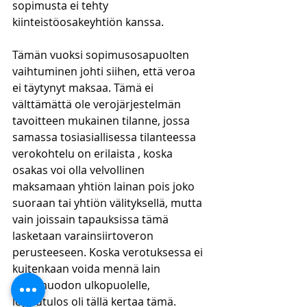
sopimusta ei tehty 
kiinteistöosakeyhtiön kanssa. 
Tämän vuoksi sopimusosapuolten 
vaihtuminen johti siihen, että veroa 
ei täytynyt maksaa. Tämä ei 
välttämättä ole verojärjestelmän 
tavoitteen mukainen tilanne, jossa 
samassa tosiasiallisessa tilanteessa 
verokohtelu on erilaista , koska 
osakas voi olla velvollinen 
maksamaan yhtiön lainan pois joko 
suoraan tai yhtiön välityksellä, mutta 
vain joissain tapauksissa tämä 
lasketaan varainsiirtoveron 
perusteeseen. Koska verotuksessa ei 
kuitenkaan voida mennä lain 
sanamuodon ulkopuolelle, 
lopputulos oli tällä kertaa tämä. 