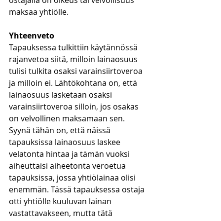
ostajalla on oikeus tai velvollisuus 
maksaa yhtiölle. 
Yhteenveto
Tapauksessa tulkittiin käytännössä 
rajanvetoa siitä, milloin lainaosuus 
tulisi tulkita osaksi varainsiirtoveroa 
ja milloin ei. Lähtökohtana on, että 
lainaosuus lasketaan osaksi 
varainsiirtoveroa silloin, jos osakas 
on velvollinen maksamaan sen. 
Syynä tähän on, että näissä 
tapauksissa lainaosuus laskee 
velatonta hintaa ja tämän vuoksi 
aiheuttaisi aiheetonta veroetua 
tapauksissa, jossa yhtiölainaa olisi 
enemmän. Tässä tapauksessa ostaja 
otti yhtiölle kuuluvan lainan 
vastattavakseen, mutta tätä 