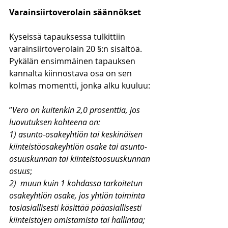
Varainsiirtoverolain säännökset
Kyseissä tapauksessa tulkittiin 
varainsiirtoverolain 20 §:n sisältöä. 
Pykälän ensimmäinen tapauksen 
kannalta kiinnostava osa on sen 
kolmas momentti, jonka alku kuuluu:
”
Vero on kuitenkin 2,0 prosenttia, jos 
luovutuksen kohteena on:
1) asunto-osakeyhtiön tai keskinäisen 
kiinteistöosakeyhtiön osake tai asunto-
osuuskunnan tai kiinteistöosuuskunnan 
osuus
; 
2)
muun kuin 1 kohdassa tarkoitetun 
osakeyhtiön osake, jos yhtiön toiminta 
tosiasiallisesti käsittää pääasiallisesti 
kiinteistöjen omistamista tai hallintaa;