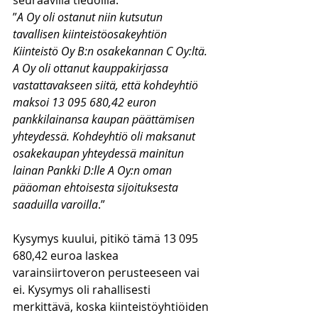
seuraavilla tiedoilla:
”
A Oy oli ostanut niin kutsutun 
tavallisen kiinteistöosakeyhtiön 
Kiinteistö Oy B:n osakekannan C Oy:ltä. 
A Oy oli ottanut kauppakirjassa 
vastattavakseen siitä, että kohdeyhtiö 
maksoi 13 095 680,42 euron 
pankkilainansa kaupan päättämisen 
yhteydessä. Kohdeyhtiö oli maksanut 
osakekaupan yhteydessä mainitun 
lainan Pankki D:lle A Oy:n oman 
pääoman ehtoisesta sijoituksesta 
saaduilla varoilla
.”
Kysymys kuului, pitikö tämä 13 095 
680,42 euroa laskea 
varainsiirtoveron perusteeseen vai 
ei. Kysymys oli rahallisesti 
merkittävä, koska kiinteistöyhtiöiden 