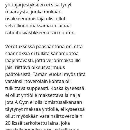
yhtiöjärjestykseen ei sisältynyt 
määräystä, jonka mukaan 
osakkeenomistaja olisi ollut 
velvollinen maksamaan lainaa 
rahoitusvastikkeena tai muuten. 
Verotuksessa pääsääntönä on, että 
säännöksiä ei tulkita sanamuotoa 
laajentavasti, jotta veronmaksajille 
jäisi riittävä oikeusvarmuus 
päätöksistä. Tämän vuoksi myös tätä 
varainsiirtoverolain kohtaa oli 
tulkittava suppeasti. Koska kyseessä 
ei ollut yhtiölle maksettava laina ja 
jota A Oy:n ei olisi omistusaikanaan 
täytynyt maksaa yhtiölle, ei kyseessä 
ollut myöskään varainsiirtoverolain 
20 §:ssä tarkoitettu laina, joka 