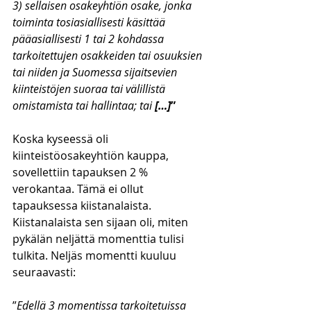
3) sellaisen osakeyhtiön osake, jonka 
toiminta tosiasiallisesti käsittää 
pääasiallisesti 1 tai 2 kohdassa 
tarkoitettujen osakkeiden tai osuuksien 
tai niiden ja Suomessa sijaitsevien 
kiinteistöjen suoraa tai välillistä 
omistamista tai hallintaa; tai 
[…]
”
Koska kyseessä oli 
kiinteistöosakeyhtiön kauppa, 
sovellettiin tapauksen 2 % 
verokantaa. Tämä ei ollut 
tapauksessa kiistanalaista. 
Kiistanalaista sen sijaan oli, miten 
pykälän neljättä momenttia tulisi 
tulkita. Neljäs momentti kuuluu 
seuraavasti:
”
Edellä 3 momentissa tarkoitetuissa 