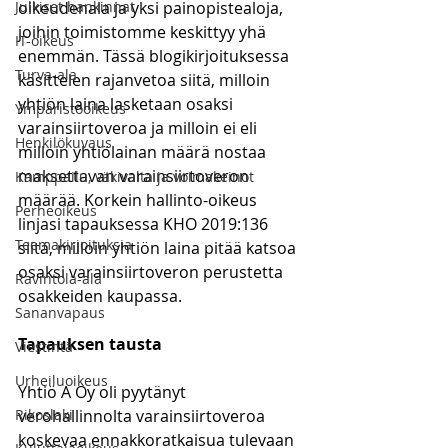
Julkiset hankinnat
oikeudenala ja yksi painopistealoja, 
joihin toimistomme keskittyy yhä 
IT-oikeus
enemmän. Tässä blogikirjoituksessa 
Turva-ala
käsittelen rajanvetoa siitä, milloin 
yhtiön laina lasketaan osaksi 
Ympäristöoikeus
varainsiirtoveroa ja milloin ei eli 
Henkilökuvaus
milloin yhtiölainan määrä nostaa 
maksettavan varainsiirtoveron 
Kamppailu, väkivalta ja voimakeinot
määrää. Korkein hallinto-oikeus 
Perheoikeus
linjasi tapauksessa KHO 2019:136 
Teemakirjoituksia
siitä, milloin yhtiön laina pitää katsoa 
osaksi varainsiirtoveron perustetta 
Ravintola-ala
osakkeiden kaupassa.
Sananvapaus
Tapauksen tausta
Viestintä
Urheiluoikeus
Yhtiö A Oy oli pyytänyt 
Rikoslaki
verohallinnolta varainsiirtoveroa 
koskevaa ennakkoratkaisua tulevaan 