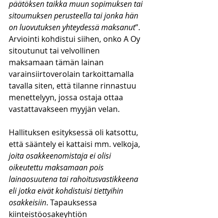
päätöksen taikka muun sopimuksen tai 
sitoumuksen perusteella tai jonka hän 
on luovutuksen yhteydessä maksanut
”. 
Arviointi kohdistui siihen, onko A Oy 
sitoutunut tai velvollinen 
maksamaan tämän lainan 
varainsiirtoverolain tarkoittamalla 
tavalla siten, että tilanne rinnastuu 
menettelyyn, jossa ostaja ottaa 
vastattavakseen myyjän velan. 
Hallituksen esityksessä oli katsottu, 
että sääntely ei kattaisi mm. velkoja, 
joita osakkeenomistaja ei olisi 
oikeutettu maksamaan pois 
lainaosuutena tai rahoitusvastikkeena 
eli jotka eivät kohdistuisi tiettyihin 
osakkeisiin
. Tapauksessa 
kiinteistöosakeyhtiön 