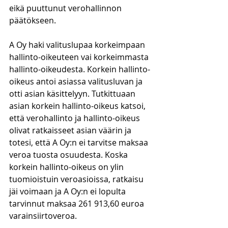
eikä puuttunut verohallinnon 
päätökseen.
A Oy haki valituslupaa korkeimpaan 
hallinto-oikeuteen vai korkeimmasta 
hallinto-oikeudesta. Korkein hallinto-
oikeus antoi asiassa valitusluvan ja 
otti asian käsittelyyn. Tutkittuaan 
asian korkein hallinto-oikeus katsoi, 
että verohallinto ja hallinto-oikeus 
olivat ratkaisseet asian väärin ja 
totesi, että A Oy:n ei tarvitse maksaa 
veroa tuosta osuudesta. Koska 
korkein hallinto-oikeus on ylin 
tuomioistuin veroasioissa, ratkaisu 
jäi voimaan ja A Oy:n ei lopulta 
tarvinnut maksaa 261 913,60 euroa 
varainsiirtoveroa.