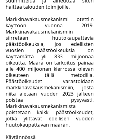
suunnittelua ja aiheuttaa siten 
haittaa talouden toimijoille. 
Markkinavakausmekanismi otettiin 
käyttöön vuonna 2019. 
Markkinavakausmekanismiin 
siirretään huutokaupattavia 
päästöoikeuksia, jos edellisten 
vuosien päästöoikeuksia on 
käyttämättä yli 833 miljoonaa 
oikeutta. Määrä on tarkoitus painaa 
alle 400 miljoonan kierrossa olevan 
oikeuteen tällä metodilla. 
Päästöoikeudet varastoidaan 
markkinavakausmekanismiin, josta 
niitä aletaan vuoden 2023 jälkeen 
poistaa pysyvästi. 
Markkinavakausmekanismista 
poistetaan kaikki päästöoikeudet, 
jotka ylittävät edellisen vuoden 
huutokaupattavan määrän. 
Käytännössä 