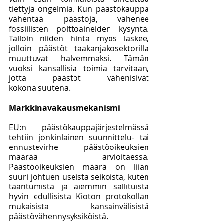
tiettyjä ongelmia. Kun päästökauppa 
vähentää päästöjä, vähenee 
fossiilisten polttoaineiden kysyntä. 
Tällöin niiden hinta myös laskee, 
jolloin päästöt taakanjakosektorilla 
muuttuvat halvemmaksi. Tämän 
vuoksi kansallisia toimia tarvitaan, 
jotta päästöt vähenisivät 
kokonaisuutena.
Markkinavakausmekanismi
EU:n päästökauppajärjestelmässä 
tehtiin jonkinlainen suunnittelu- tai 
ennustevirhe päästöoikeuksien 
määrää arvioitaessa. 
Päästöoikeuksien määrä on liian 
suuri johtuen useista seikoista, kuten 
taantumista ja aiemmin sallituista 
hyvin edullisista Kioton protokollan 
mukaisista kansainvälisistä 
päästövähennysyksiköistä. 