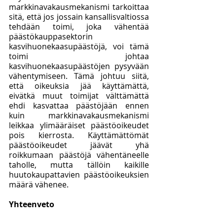
markkinavakausmekanismi tarkoittaa 
sitä, että jos jossain kansallisvaltiossa 
tehdään toimi, joka vähentää 
päästökauppasektorin 
kasvihuonekaasupäästöjä, voi tämä 
toimi johtaa 
kasvihuonekaasupäästöjen pysyvään 
vähentymiseen. Tämä johtuu siitä, 
että oikeuksia jää käyttämättä, 
eivätkä muut toimijat välttämättä 
ehdi kasvattaa päästöjään ennen 
kuin markkinavakausmekanismi 
leikkaa ylimääräiset päästöoikeudet 
pois kierrosta. Käyttämättömät 
päästöoikeudet jäävät yhä 
roikkumaan päästöjä vähentäneelle 
taholle, mutta tällöin kaikille 
huutokaupattavien päästöoikeuksien 
määrä vähenee. 
Yhteenveto