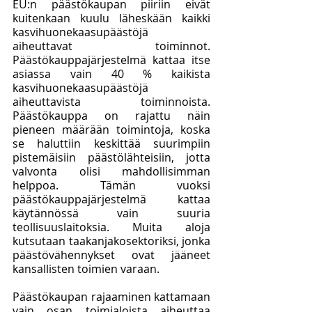
EU:n päästökaupan piiriin eivät 
kuitenkaan kuulu läheskään kaikki 
kasvihuonekaasupäästöjä 
aiheuttavat toiminnot. 
Päästökauppajärjestelmä kattaa itse 
asiassa vain 40 % kaikista 
kasvihuonekaasupäästöjä 
aiheuttavista toiminnoista. 
Päästökauppa on rajattu näin 
pieneen määrään toimintoja, koska 
se haluttiin keskittää suurimpiin 
pistemäisiin päästölähteisiin, jotta 
valvonta olisi mahdollisimman 
helppoa. Tämän vuoksi 
päästökauppajärjestelmä kattaa 
käytännössä vain suuria 
teollisuuslaitoksia. Muita aloja 
kutsutaan taakanjakosektoriksi, jonka 
päästövähennykset ovat jääneet 
kansallisten toimien varaan. 
Päästökaupan rajaaminen kattamaan 
vain osan toimialoista aiheuttaa 