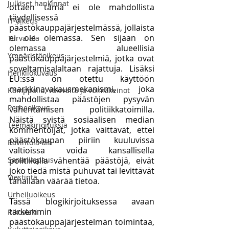
Julkiset hankinnat
ottaen tämä ei ole mahdollista 
täydellisessä 
IT-oikeus
päästökauppajärjestelmässä, jollaista 
ei ole olemassa. Sen sijaan on 
Turva-ala
olemassa alueellisia 
Ympäristöoikeus
päästökauppajärjestelmiä, jotka ovat 
soveltamisalaltaan rajattuja. Lisäksi 
Henkilökuvaus
EU:ssa on otettu käyttöön 
markkinavakausmekanismi, joka 
Kamppailu, väkivalta ja voimakeinot
mahdollistaa päästöjen pysyvän 
Perheoikeus
vähentämisen politiikkatoimilla. 
Näistä syistä sosiaalisen median 
Teemakirjoituksia
kommentoijat, jotka väittävät, ettei 
päästökaupan piiriin kuuluvissa 
Ravintola-ala
valtioissa voida kansallisella 
Sananvapaus
politiikalla vähentää päästöjä, eivät 
joko tiedä mistä puhuvat tai levittävät 
Viestintä
tahallaan väärää tietoa. 
Urheiluoikeus
Tässä blogikirjoituksessa avaan 
tarkemmin 
Rikoslaki
päästökauppajärjestelmän toimintaa, 