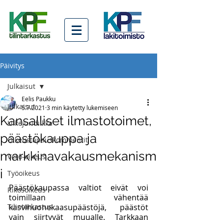
Päivitys
Julkaisut
Eelis Paukku
Julkaisut
5.7.2021
3 min käytetty lukemiseen
Kansalliset ilmastotoimet,
Liikejuridiikka
päästökauppa ja
Oikeustapauskommentit
markkinavakausmekanism
Vero-oikeus
i
Työoikeus
Päästökaupassa valtiot eivät voi 
Rikosoikeus
toimillaan vähentää 
Tilintarkastus
kasvihuonekaasupäästöjä, päästöt 
vain siirtyvät muualle. Tarkkaan 