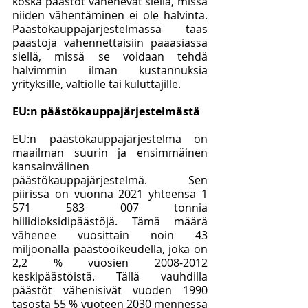
koska päästöt vähenevät siellä, missä 
niiden vähentäminen ei ole halvinta. 
Päästökauppajärjestelmässä taas 
päästöjä vähennettäisiin pääasiassa 
siellä, missä se voidaan tehdä 
halvimmin ilman kustannuksia 
yrityksille, valtiolle tai kuluttajille. 
EU:n päästökauppajärjestelmästä
EU:n päästökauppajärjestelmä on 
maailman suurin ja ensimmäinen 
kansainvälinen 
päästökauppajärjestelmä. Sen 
piirissä on vuonna 2021 yhteensä 1 
571 583 007 tonnia 
hiilidioksidipäästöjä. Tämä määrä 
vähenee vuosittain noin 43 
miljoonalla päästöoikeudella, joka on 
2,2 % vuosien 2008-2012 
keskipäästöistä. Tällä vauhdilla 
päästöt vähenisivät vuoden 1990 
tasosta 55 % vuoteen 2030 mennessä 