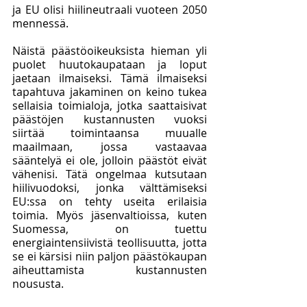
ja EU olisi hiilineutraali vuoteen 2050 
mennessä. 
Näistä päästöoikeuksista hieman yli 
puolet huutokaupataan ja loput 
jaetaan ilmaiseksi. Tämä ilmaiseksi 
tapahtuva jakaminen on keino tukea 
sellaisia toimialoja, jotka saattaisivat 
päästöjen kustannusten vuoksi 
siirtää toimintaansa muualle 
maailmaan, jossa vastaavaa 
sääntelyä ei ole, jolloin päästöt eivät 
vähenisi. Tätä ongelmaa kutsutaan 
hiilivuodoksi, jonka välttämiseksi 
EU:ssa on tehty useita erilaisia 
toimia. Myös jäsenvaltioissa, kuten 
Suomessa, on tuettu 
energiaintensiivistä teollisuutta, jotta 
se ei kärsisi niin paljon päästökaupan 
aiheuttamista kustannusten 
noususta. 