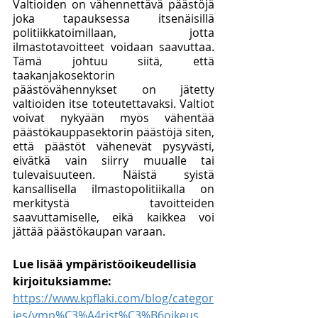
Valtioiden on vähennettävä päästöjä 
joka tapauksessa itsenäisillä 
politiikkatoimillaan, jotta 
ilmastotavoitteet voidaan saavuttaa. 
Tämä johtuu siitä, että 
taakanjakosektorin 
päästövähennykset on jätetty 
valtioiden itse toteutettavaksi. Valtiot 
voivat nykyään myös vähentää 
päästökauppasektorin päästöjä siten, 
että päästöt vähenevät pysyvästi, 
eivätkä vain siirry muualle tai 
tulevaisuuteen. Näistä syistä 
kansallisella ilmastopolitiikalla on 
merkitystä tavoitteiden 
saavuttamiselle, eikä kaikkea voi 
jättää päästökaupan varaan. 
Lue lisää ympäristöoikeudellisia 
kirjoituksiamme:
https://www.kpflaki.com/blog/categor
ies/ymp%C3%A4rist%C3%B6oikeus