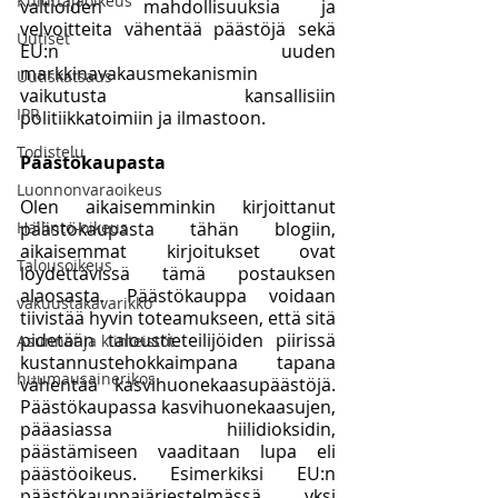
Kuluttajaoikeus
valtioiden mahdollisuuksia ja 
velvoitteita vähentää päästöjä sekä 
Uutiset
EU:n uuden 
markkinavakausmekanismin 
Uutiskatsaus
vaikutusta kansallisiin 
IPR
politiikkatoimiin ja ilmastoon. 
Todistelu
Päästökaupasta
Luonnonvaraoikeus
Olen aikaisemminkin kirjoittanut 
Hallinto-oikeus
päästökaupasta tähän blogiin, 
aikaisemmat kirjoitukset ovat 
Talousoikeus
löydettävissä tämä postauksen 
alaosasta. Päästökauppa voidaan 
vakuustakavarikko
tiivistää hyvin toteamukseen, että sitä 
pidetään taloustieteilijöiden piirissä 
Asunnot ja kiinteistöt
kustannustehokkaimpana tapana 
huumausainerikos
vähentää kasvihuonekaasupäästöjä. 
Päästökaupassa kasvihuonekaasujen, 
pääasiassa hiilidioksidin, 
päästämiseen vaaditaan lupa eli 
päästöoikeus. Esimerkiksi EU:n 
päästökauppajärjestelmässä yksi 