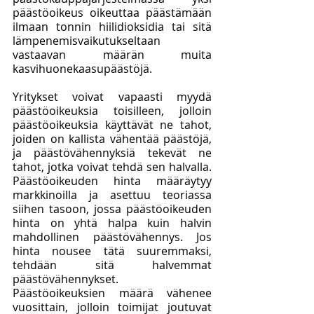
päästöoikeus oikeuttaa päästämään 
ilmaan tonnin hiilidioksidia tai sitä 
lämpenemisvaikutukseltaan 
vastaavan määrän muita 
kasvihuonekaasupäästöjä. 
Yritykset voivat vapaasti myydä 
päästöoikeuksia toisilleen, jolloin 
päästöoikeuksia käyttävät ne tahot, 
joiden on kallista vähentää päästöjä, 
ja päästövähennyksiä tekevät ne 
tahot, jotka voivat tehdä sen halvalla. 
Päästöoikeuden hinta määräytyy 
markkinoilla ja asettuu teoriassa 
siihen tasoon, jossa päästöoikeuden 
hinta on yhtä halpa kuin halvin 
mahdollinen päästövähennys. Jos 
hinta nousee tätä suuremmaksi, 
tehdään sitä halvemmat 
päästövähennykset. 
Päästöoikeuksien määrä vähenee 
vuosittain, jolloin toimijat joutuvat 