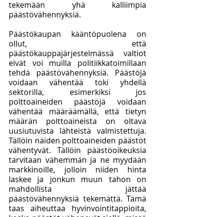
tekemään yhä kalliimpia 
päästövähennyksiä. 
Päästökaupan kääntöpuolena on 
ollut, että 
päästökauppajärjestelmässä valtiot 
eivät voi muilla politiikkatoimillaan 
tehdä päästövähennyksiä. Päästöjä 
voidaan vähentää toki yhdellä 
sektorilla, esimerkiksi jos 
polttoaineiden päästöjä voidaan 
vähentää määräämällä, että tietyn 
määrän polttoaineista on oltava 
uusiutuvista lähteistä valmistettuja. 
Tällöin näiden polttoaineiden päästöt 
vähentyvät. Tällöin päästöoikeuksia 
tarvitaan vähemmän ja ne myydään 
markkinoille, jolloin niiden hinta 
laskee ja jonkun muun tahon on 
mahdollista jättää 
päästövähennyksiä tekemättä. Tämä 
taas aiheuttaa hyvinvointitappioita, 