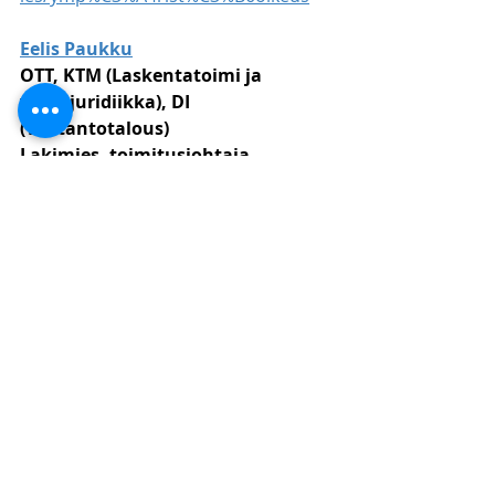
Eelis Paukku
OTT, KTM (Laskentatoimi ja 
yritysjuridiikka), DI 
(Tuotantotalous)
Lakimies, toimitusjohtaja
Lakitoimisto KPF
044 9755 196
eelis.paukku@kpflaki.com