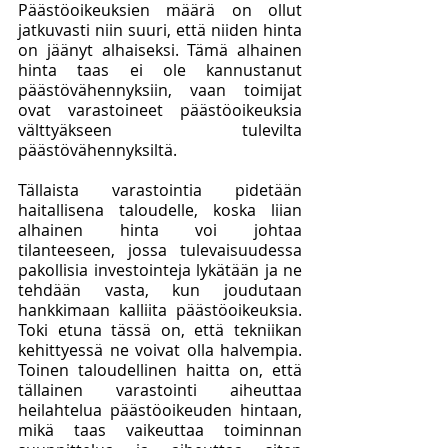
Päästöoikeuksien määrä on ollut 
jatkuvasti niin suuri, että niiden hinta 
on jäänyt alhaiseksi. Tämä alhainen 
hinta taas ei ole kannustanut 
päästövähennyksiin, vaan toimijat 
ovat varastoineet päästöoikeuksia 
välttyäkseen tulevilta 
päästövähennyksiltä. 
Tällaista varastointia pidetään 
haitallisena taloudelle, koska liian 
alhainen hinta voi johtaa 
tilanteeseen, jossa tulevaisuudessa 
pakollisia investointeja lykätään ja ne 
tehdään vasta, kun joudutaan 
hankkimaan kalliita päästöoikeuksia. 
Toki etuna tässä on, että tekniikan 
kehittyessä ne voivat olla halvempia. 
Toinen taloudellinen haitta on, että 
tällainen varastointi aiheuttaa 
heilahtelua päästöoikeuden hintaan, 
mikä taas vaikeuttaa toiminnan 