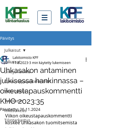
Päivitys
Julkaisut
Lakitoimisto KPF
Julkaisut
11.8.2023
3 min käytetty lukemiseen
Uhkasakon antaminen
Liikejuridiikka
julkisessa hankinnassa –
Oikeustapauskommentit
oikeustapauskommentti
Vero-oikeus
KHO 2023:35
Työoikeus
Päivitetty:
26.11.2024
Rikosoikeus
Viikon oikeustapauskommentti 
Tilintarkastus
koskee uhkasakon tuomitsemista 