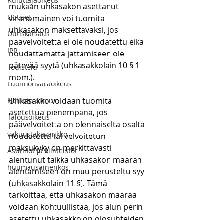
Kuluttajaoikeus
mukaan uhkasakon asettanut 
Uutiset
viranomainen voi tuomita 
uhkasakon maksettavaksi, jos 
Uutiskatsaus
päävelvoitetta ei ole noudatettu eikä 
IPR
noudattamatta jättämiseen ole 
pätevää syytä (uhkasakkolain 10 § 1 
Todistelu
mom.).
Luonnonvaraoikeus
Uhkasakko voidaan tuomita 
Hallinto-oikeus
asetettua pienempänä, jos 
Talousoikeus
päävelvoitetta on olennaiselta osalta 
vakuustakavarikko
noudatettu tai velvoitetun 
maksukyky on merkittävästi 
Asunnot ja kiinteistöt
alentunut taikka uhkasakon määrän 
huumausainerikos
alentamiseen on muu perusteltu syy 
(uhkasakkolain 11 §). Tämä 
tarkoittaa, että uhkasakon määrää 
voidaan kohtuullistaa, jos alun perin 
asetettu uhkasakko on olosuhteiden 