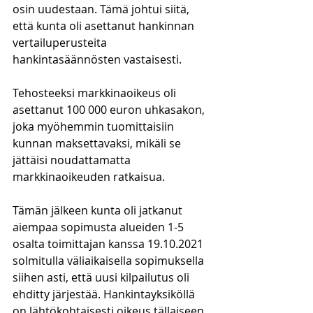
osin uudestaan. Tämä johtui siitä, 
että kunta oli asettanut hankinnan 
vertailuperusteita 
hankintasäännösten vastaisesti.  
Tehosteeksi markkinaoikeus oli 
asettanut 100 000 euron uhkasakon, 
joka myöhemmin tuomittaisiin 
kunnan maksettavaksi, mikäli se 
jättäisi noudattamatta 
markkinaoikeuden ratkaisua.
Tämän jälkeen kunta oli jatkanut 
aiempaa sopimusta alueiden 1-5 
osalta toimittajan kanssa 19.10.2021 
solmitulla väliaikaisella sopimuksella 
siihen asti, että uusi kilpailutus oli 
ehditty järjestää. Hankintayksiköllä 
on lähtökohtaisesti oikeus tällaiseen 