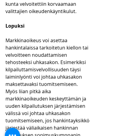
kunta velvoitettiin korvaamaan 
valittajien oikeudenkäyntikulut.
Lopuksi
Markkinaoikeus voi asettaa 
hankintalaissa tarkoitetun kiellon tai 
velvoitteen noudattamisen 
tehosteeksi uhkasakon. Esimerkiksi 
kilpailuttamisvelvollisuuden täysi 
laiminlyönti voi johtaa uhkasakon 
maksettavaksi tuomitsemiseen. 
Myös liian pitkä aika 
markkinaoikeuden keskeyttämän ja 
uuden kilpailutuksen järjestämisen 
välissä voi johtaa uhkasakon 
tuomitsemiseen, jos hankintayksikkö 
järjestää väliaikaisen hankinnan 
toteutuksen sopimuskumppanin 