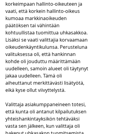
korkeimpaan hallinto-oikeuteen ja 
vaati, että korkein hallinto-oikeus 
kumoaa markkinaoikeuden 
päätöksen tai vähintään 
kohtuullistaa tuomittua uhkasakkoa. 
Lisäksi se vaati valittajia korvaamaan 
oikeudenkäyntikulunsa. Perusteluna 
valituksessa oli, että hankinnan 
kohde oli jouduttu määrittämään 
uudelleen, samoin alueet oli täytynyt 
jakaa uudelleen. Tämä oli 
aiheuttanut merkittävästi lisätyötä, 
eikä kyse ollut viivyttelystä.
Valittaja asiakumppaneineen totesi, 
että kunta oli antanut kilpailutuksen 
yhteishankintayksikön tehtäväksi 
vasta sen jälkeen, kun valittaja oli 
hakenut uhkasakon tuomitsemista 