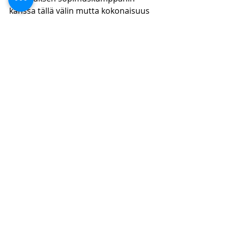
kanssa tällä välin mutta kokonaisuus 
katsotaan viivyttelyksi. 
Uhkasakon kohtuullistamiskynnys on 
suhteellisen korkea. 
Kohtuullistamista ei myöskään 
lähtökohtaisesti tehdä samassa 
suhteessa hankintayksikön 
asianmukaisen menettelyn 
suhteessa. 
Lue lisää julkisia hankintoja 
käsitteleviä kirjoituksiamme
https://www.kpflaki.com/blog/categor
ies/julkiset-hankinnat
Julkiset hankinnat
Oikeustapauskommentit