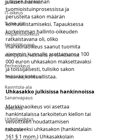
julkisen hankinnan 
Julkiset hankinnat
tuomioistuinprosessissa ja 
IT-oikeus
perusteita sakon määrän 
Turva-ala
kohtuullistamiseksi. Tapauksessa 
korkeimman hallinto-oikeuden 
Ympäristöoikeus
ratkaistavana oli, oliko 
Henkilökuvaus
markkinaoikeus saanut tuomita 
aiemmin kunnalle asettamansa 100 
Kamppailu, väkivalta ja voimakeinot
000 euron uhkasakon maksettavaksi 
Perheoikeus
ja toissijaisesti, tulisiko sakon 
määrää kohtuullistaa. 
Teemakirjoituksia
Ravintola-ala
Uhkasakko julkisissa hankinnoissa
Sananvapaus
Markkinaoikeus voi asettaa 
Viestintä
hankintalaissa tarkoitetun kiellon tai 
Urheiluoikeus
velvoitteen noudattamisen 
tehosteeksi uhkasakon (hankintalain 
Rikoslaki
161 § 1 mom.) Uhkasakkolain 