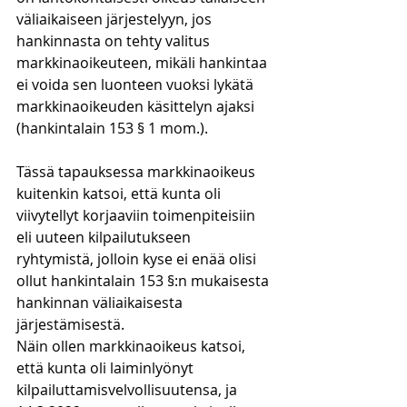
väliaikaiseen järjestelyyn, jos 
hankinnasta on tehty valitus 
markkinaoikeuteen, mikäli hankintaa 
ei voida sen luonteen vuoksi lykätä 
markkinaoikeuden käsittelyn ajaksi 
(hankintalain 153 § 1 mom.).
Tässä tapauksessa markkinaoikeus 
kuitenkin katsoi, että kunta oli 
viivytellyt korjaaviin toimenpiteisiin 
eli uuteen kilpailutukseen 
ryhtymistä, jolloin kyse ei enää olisi 
ollut hankintalain 153 §:n mukaisesta 
hankinnan väliaikaisesta 
järjestämisestä.
Näin ollen markkinaoikeus katsoi, 
että kunta oli laiminlyönyt 
kilpailuttamisvelvollisuutensa, ja 