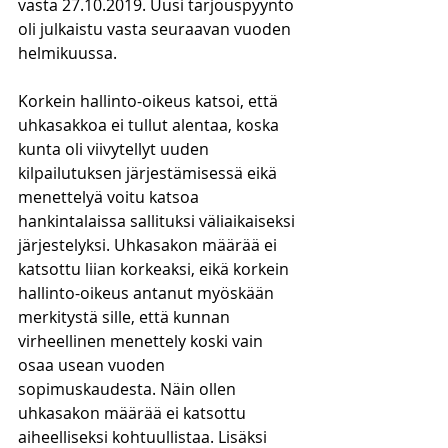
vasta 27.10.2019. Uusi tarjouspyyntö 
oli julkaistu vasta seuraavan vuoden 
helmikuussa.
Korkein hallinto-oikeus katsoi, että 
uhkasakkoa ei tullut alentaa, koska 
kunta oli viivytellyt uuden 
kilpailutuksen järjestämisessä eikä 
menettelyä voitu katsoa 
hankintalaissa sallituksi väliaikaiseksi 
järjestelyksi. Uhkasakon määrää ei 
katsottu liian korkeaksi, eikä korkein 
hallinto-oikeus antanut myöskään 
merkitystä sille, että kunnan 
virheellinen menettely koski vain 
osaa usean vuoden 
sopimuskaudesta. Näin ollen 
uhkasakon määrää ei katsottu 
aiheelliseksi kohtuullistaa. Lisäksi 