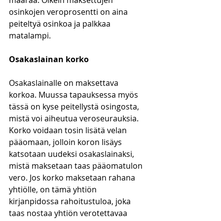
määrää. Oikein maksettujen 
osinkojen veroprosentti on aina 
peiteltyä osinkoa ja palkkaa 
matalampi. 
Osakaslainan korko
Osakaslainalle on maksettava 
korkoa. Muussa tapauksessa myös 
tässä on kyse peitellystä osingosta, 
mistä voi aiheutua veroseurauksia. 
Korko voidaan tosin lisätä velan 
pääomaan, jolloin koron lisäys 
katsotaan uudeksi osakaslainaksi, 
mistä maksetaan taas pääomatulon 
vero. Jos korko maksetaan rahana 
yhtiölle, on tämä yhtiön 
kirjanpidossa rahoitustuloa, joka 
taas nostaa yhtiön verotettavaa 