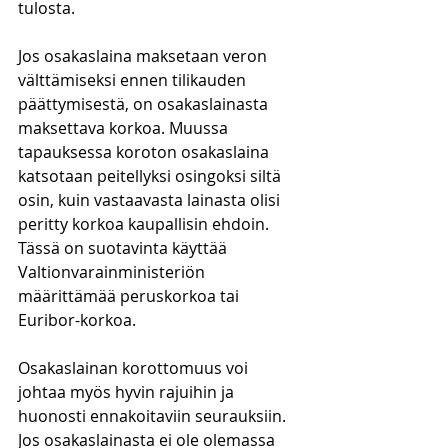
tulosta.  
Jos osakaslaina maksetaan veron 
välttämiseksi ennen tilikauden 
päättymisestä, on osakaslainasta 
maksettava korkoa. Muussa 
tapauksessa koroton osakaslaina 
katsotaan peitellyksi osingoksi siltä 
osin, kuin vastaavasta lainasta olisi 
peritty korkoa kaupallisin ehdoin. 
Tässä on suotavinta käyttää 
Valtionvarainministeriön 
määrittämää peruskorkoa tai 
Euribor-korkoa. 
Osakaslainan korottomuus voi 
johtaa myös hyvin rajuihin ja 
huonosti ennakoitaviin seurauksiin. 
Jos osakaslainasta ei ole olemassa 