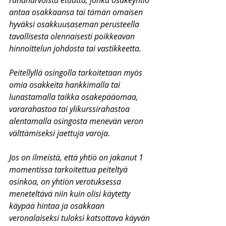
rahanarvoista etuutta, jonka osakeyhtiö 
antaa osakkaansa tai tämän omaisen 
hyväksi osakkuusaseman perusteella 
tavallisesta olennaisesti poikkeavan 
hinnoittelun johdosta tai vastikkeetta.
Peitellyllä osingolla tarkoitetaan myös 
omia osakkeita hankkimalla tai 
lunastamalla taikka osakepääomaa, 
vararahastoa tai ylikurssirahastoa 
alentamalla osingosta menevän veron 
välttämiseksi jaettuja varoja.
Jos on ilmeistä, että yhtiö on jakanut 1 
momentissa tarkoitettua peiteltyä 
osinkoa, on yhtiön verotuksessa 
meneteltävä niin kuin olisi käytetty 
käypää hintaa ja osakkaan 
veronalaiseksi tuloksi katsottava käyvän 