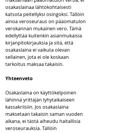
maksamaan pääomatulon veroa, ei 
osakaslainaa lähtökohtaisesti 
katsota peitellyksi osingoksi. Tällöin 
ainoa veroseuraus on pääomatulon 
verokannan mukainen vero. Tämä 
edellyttää kuitenkin asianmukaisia 
kirjanpitokirjauksia ja sitä, että 
osakaslaina ei vaikuta olevan 
sellainen, jota ei ole koskaan 
tarkoitus maksaa takaisin. 
Yhteenveto
Osakaslaina on käyttökelpoinen 
lähinnä yrittäjän lyhytaikaiseen 
kassakriisiin. Jos osakaslaina 
maksetaan takaisin saman vuoden 
aikana, ei tästä aiheudu haitallisia 
veroseurauksia. Tällöin 