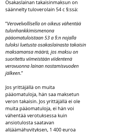
Osakaslainan takaisinmaksun on 
säännelty tuloverolain 54 c §:ssä:
”
Verovelvollisella on oikeus vähentää 
tulonhankkimismenona 
pääomatuloistaan 53 a §:n nojalla 
tuloksi luetusta osakaslainasta takaisin 
maksamansa määrä, jos maksu on 
suoritettu viimeistään viidentenä 
verovuonna lainan nostamisvuoden 
jälkeen
.”
Jos yrittäjällä on muita 
pääomatuloja, hän saa maksetun 
veron takaisin. Jos yrittäjällä ei ole 
muita pääomatuloja, ei hän voi 
vähentää verotuksessa kuin 
ansiotulosta saatavan 
alijäämähyvityksen, 1 400 euroa 