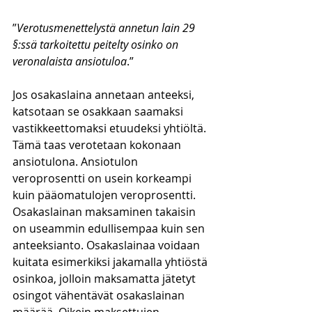
”
Verotusmenettelystä annetun lain 29 
§:ssä tarkoitettu peitelty osinko on 
veronalaista ansiotuloa
.”
Jos osakaslaina annetaan anteeksi, 
katsotaan se osakkaan saamaksi 
vastikkeettomaksi etuudeksi yhtiöltä. 
Tämä taas verotetaan kokonaan 
ansiotulona. Ansiotulon 
veroprosentti on usein korkeampi 
kuin pääomatulojen veroprosentti. 
Osakaslainan maksaminen takaisin 
on useammin edullisempaa kuin sen 
anteeksianto. Osakaslainaa voidaan 
kuitata esimerkiksi jakamalla yhtiöstä 
osinkoa, jolloin maksamatta jätetyt 
osingot vähentävät osakaslainan 