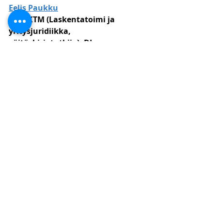
Eelis Paukku
OTT, KTM (Laskentatoimi ja 
yritysjuridiikka, 
väitöskirjatutkija), DI 
(Tuotantotalous)
Luvan saanut 
oikeudenkäyntiavustaja
KHT-tilintarkastaja
Lakimies, toimitusjohtaja
Lakitoimisto KPF
044 9755 196
eelis.paukku@kpflaki.com