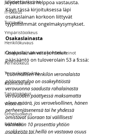
Julkiset hankinnat
löydettävissä helppoa vastausta. 
Käyn tässä kirjoituksessa läpi 
IT-oikeus
osakaslainan korkoon liittyvät 
Turva-ala
tyypillisimmät ongelmakysymykset. 
Ympäristöoikeus
Osakaslainasta
Henkilökuvaus
Osakaslainan verokohtelun 
Kamppailu, väkivalta ja voimakeinot
pääsääntö on tuloverolain 53 a §:ssä:
Perheoikeus
Teemakirjoituksia
”
Luonnollisen henkilön veronalaista 
pääomatuloa on osakeyhtiöstä 
Ravintola-ala
verovuonna saadusta rahalainasta 
Sananvapaus
verovuoden päättyessä maksamatta 
oleva määrä, jos verovelvollinen, hänen 
Viestintä
perheenjäsenensä tai he yhdessä 
Urheiluoikeus
omistavat suoraan tai välillisesti 
Rikoslaki
vähintään 10 prosenttia yhtiön 
osakkeista tai heillä on vastaava osuus 