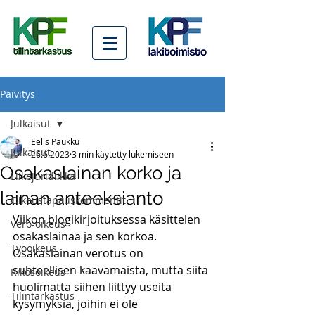
Päivitys
Julkaisut
Eelis Paukku
Julkaisut
26.6.2023
3 min käytetty lukemiseen
Osakaslainan korko ja
Liikejuridiikka
lainan anteeksianto
Oikeustapauskommentit
Viikon blogikirjoituksessa käsittelen 
Vero-oikeus
osakaslainaa ja sen korkoa. 
Työoikeus
Osakaslainan verotus on 
suhteellisen kaavamaista, mutta siitä 
Rikosoikeus
huolimatta siihen liittyy useita 
Tilintarkastus
kysymyksiä, joihin ei ole 