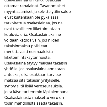
Osakaslainaa on kaikki osakkaan 
ottamat rahalainat. Tavanomaiset 
myyntisaamiset ja selvittelytilin saldo 
eivät kuitenkaan ole pykälässä 
tarkoitettua osakaslainaa, jos ne 
ovat tavalliseen liiketoimintaan 
kuuluvia eriä. Osakaslainaksi ne 
voidaan katsoa vain, jos niiden 
takaisinmaksu poikkeaa 
merkittävästi normaaleista 
liiketoimintakäytännöistä. 
Osakaslaina täytyy maksaa takaisin 
yhtiölle. Jos osakaslaina annetaan 
anteeksi, eikä osakkaan tarvitse 
maksaa sitä takaisin yritykselle, 
syntyy siitä lisää veroseurauksia, 
joita käyn tarkemmin läpi alempana. 
Osakaslainasta maksettu vero on 
tosin mahdollista saada takaisin. 