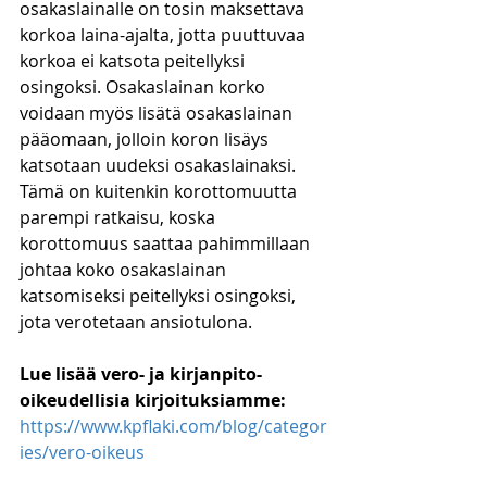
osakaslainalle on tosin maksettava 
korkoa laina-ajalta, jotta puuttuvaa 
korkoa ei katsota peitellyksi 
osingoksi. Osakaslainan korko 
voidaan myös lisätä osakaslainan 
pääomaan, jolloin koron lisäys 
katsotaan uudeksi osakaslainaksi. 
Tämä on kuitenkin korottomuutta 
parempi ratkaisu, koska 
korottomuus saattaa pahimmillaan 
johtaa koko osakaslainan 
katsomiseksi peitellyksi osingoksi, 
jota verotetaan ansiotulona. 
Lue lisää vero- ja kirjanpito-
oikeudellisia kirjoituksiamme:
https://www.kpflaki.com/blog/categor
ies/vero-oikeus