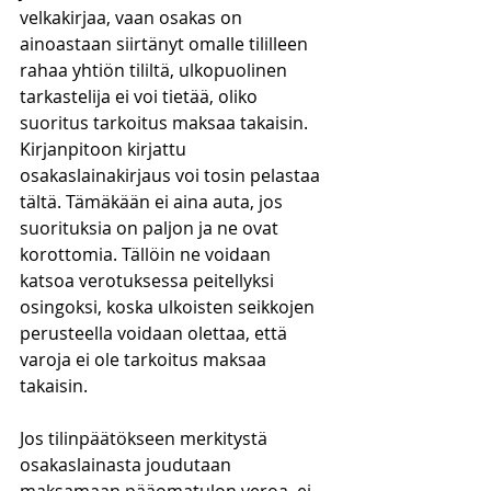
velkakirjaa, vaan osakas on 
ainoastaan siirtänyt omalle tililleen 
rahaa yhtiön tililtä, ulkopuolinen 
tarkastelija ei voi tietää, oliko 
suoritus tarkoitus maksaa takaisin. 
Kirjanpitoon kirjattu 
osakaslainakirjaus voi tosin pelastaa 
tältä. Tämäkään ei aina auta, jos 
suorituksia on paljon ja ne ovat 
korottomia. Tällöin ne voidaan 
katsoa verotuksessa peitellyksi 
osingoksi, koska ulkoisten seikkojen 
perusteella voidaan olettaa, että 
varoja ei ole tarkoitus maksaa 
takaisin. 
Jos tilinpäätökseen merkitystä 
osakaslainasta joudutaan 